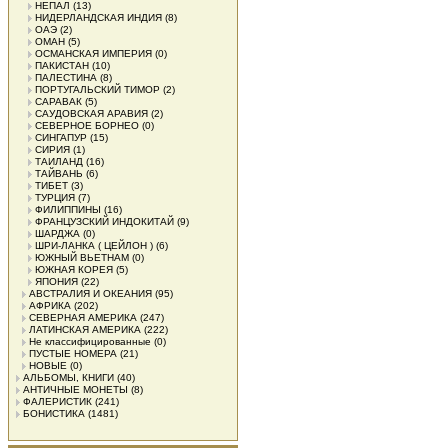
НЕПАЛ
(13)
НИДЕРЛАНДСКАЯ ИНДИЯ
(8)
ОАЭ
(2)
ОМАН
(5)
ОСМАНСКАЯ ИМПЕРИЯ
(0)
ПАКИСТАН
(10)
ПАЛЕСТИНА
(8)
ПОРТУГАЛЬСКИЙ ТИМОР
(2)
САРАВАК
(5)
САУДОВСКАЯ АРАВИЯ
(2)
СЕВЕРНОЕ БОРНЕО
(0)
СИНГАПУР
(15)
СИРИЯ
(1)
ТАИЛАНД
(16)
ТАЙВАНЬ
(6)
ТИБЕТ
(3)
ТУРЦИЯ
(7)
ФИЛИППИНЫ
(16)
ФРАНЦУЗСКИЙ ИНДОКИТАЙ
(9)
ШАРДЖА
(0)
ШРИ-ЛАНКА ( ЦЕЙЛОН )
(6)
ЮЖНЫЙ ВЬЕТНАМ
(0)
ЮЖНАЯ КОРЕЯ
(5)
ЯПОНИЯ
(22)
АВСТРАЛИЯ И ОКЕАНИЯ
(95)
АФРИКА
(202)
СЕВЕРНАЯ АМЕРИКА
(247)
ЛАТИНСКАЯ АМЕРИКА
(222)
Не классифицированные
(0)
ПУСТЫЕ НОМЕРА
(21)
НОВЫЕ
(0)
АЛЬБОМЫ, КНИГИ
(40)
АНТИЧНЫЕ МОНЕТЫ
(8)
ФАЛЕРИСТИК
(241)
БОНИСТИКА
(1481)