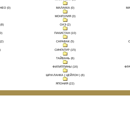
ЕО (0)
МАЛАККА (0)
МА
МОНГОЛИЯ (3)
(8)
ОАЭ (2)
0)
ПАКИСТАН (10)
2)
САРАВАК (5)
)
СИНГАПУР (15)
ТАЙВАНЬ (6)
ФИЛИППИНЫ (16)
ФРА
ШРИ-ЛАНКА ( ЦЕЙЛОН ) (6)
ЯПОНИЯ (22)