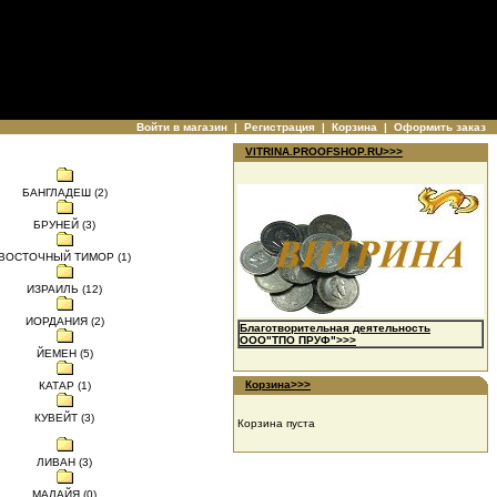
Войти в магазин
|
Регистрация
|
Корзина
|
Оформить заказ
VITRINA.PROOFSHOP.RU>>>
БАНГЛАДЕШ (2)
БРУНЕЙ (3)
ВОСТОЧНЫЙ ТИМОР (1)
ИЗРАИЛЬ (12)
ИОРДАНИЯ (2)
Благотворительная деятельность
ООО"ТПО ПРУФ">>>
ЙЕМЕН (5)
Корзина>>>
КАТАР (1)
КУВЕЙТ (3)
Корзина пуста
ЛИВАН (3)
МАЛАЙЯ (0)