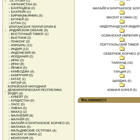
ОСТРОВА
(1)
АФГАНИСТАН
(4)
БАНГЛАДЕШ
(2)
МАЛАЙЯ И БРИТАНСКОЕ БОРН
БАХРЕЙН
(1)
БИРМА(МЬЯНМА)
(4)
МАСКАТ И ОМАН (2)
БРУНЕЙ
(3)
БУТАН
(1)
НИДЕРЛАНДСКАЯ ИНДИЯ 
БРИТАНСКАЯ ТЕРРИТОРИЯ В
ИНДИЙСКОМ ОКЕАНЕ
(0)
ВОСТОЧНЫЙ ТИМОР
(1)
ОСМАНСКАЯ ИМПЕРИЯ (
ВЬЕТНАМ
(2)
ГОНКОНГ
(3)
ПОРТУГАЛЬСКИЙ ТИМОР (
ИЗРАИЛЬ
(12)
ИНДИЯ
(12)
ИНДОНЕЗИЯ
(9)
СЕВЕРНОЕ БОРНЕО (0
ИОРДАНИЯ
(2)
ИРАК
(2)
ТАИЛАНД (16)
ИРАН
(8)
ЙЕМЕН
(5)
КАМБОДЖА
(4)
ТУРЦИЯ (7)
КАМПУЧИЯ
(0)
КАТАР
(1)
ШАРДЖА (0)
КИТАЙ
(4)
КОРЕЙСКАЯ НАРОДНАЯ
ДЕМОКРАТИЧЕСКАЯ РЕСПУБЛИКА
ЮЖНАЯ КОРЕЯ (5)
(КНДР)
(4)
КУВЕЙТ
(3)
Все новинки>>>
КУРДИСТАН
(0)
ЛАОС
(0)
ЛИВАН
(3)
МАКАО
(2)
МАЛАЙЗИЯ
(9)
МАЛАЙЯ
(0)
МАЛАЙЯ И БРИТАНСКОЕ БОРНЕО
(0)
МАЛАККА
(0)
МАЛЬДИВСКИЕ ОСТРОВА
(4)
МАСКАТ И ОМАН
(2)
МОНГОЛИЯ
(3)