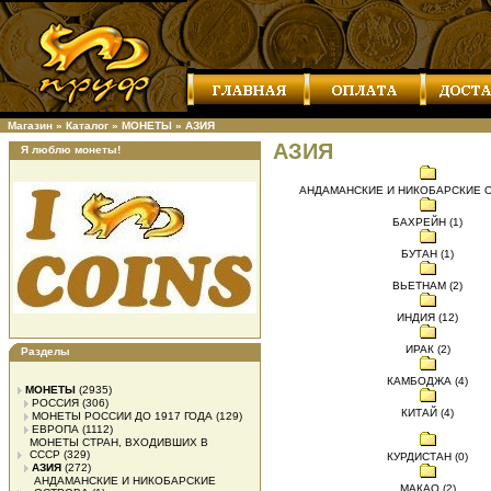
Магазин
»
Каталог
»
МОНЕТЫ
»
АЗИЯ
АЗИЯ
Я люблю монеты!
АНДАМАНСКИЕ И НИКОБАРСКИЕ О
БАХРЕЙН (1)
БУТАН (1)
ВЬЕТНАМ (2)
ИНДИЯ (12)
ИРАК (2)
Разделы
КАМБОДЖА (4)
МОНЕТЫ
(2935)
РОССИЯ
(306)
КИТАЙ (4)
МОНЕТЫ РОССИИ ДО 1917 ГОДА
(129)
ЕВРОПА
(1112)
МОНЕТЫ СТРАН, ВХОДИВШИХ В
СССР
(329)
КУРДИСТАН (0)
АЗИЯ
(272)
АНДАМАНСКИЕ И НИКОБАРСКИЕ
МАКАО (2)