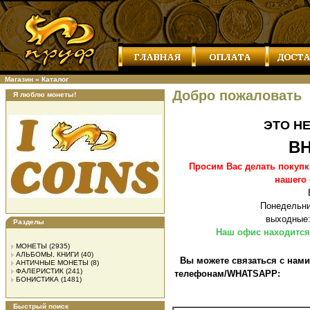
Магазин
»
Каталог
Добро пожаловать
Я люблю монеты!
ЭТО Н
В
Просим Вас делать покупк
нашего
Понедельник
выходные:
Разделы
Наш офис находится 
МОНЕТЫ
(2935)
АЛЬБОМЫ, КНИГИ
(40)
Вы можете связаться с нами
АНТИЧНЫЕ МОНЕТЫ
(8)
ФАЛЕРИСТИК
(241)
телефонам/WHATSAPP:
БОНИСТИКА
(1481)
Быстрый поиск