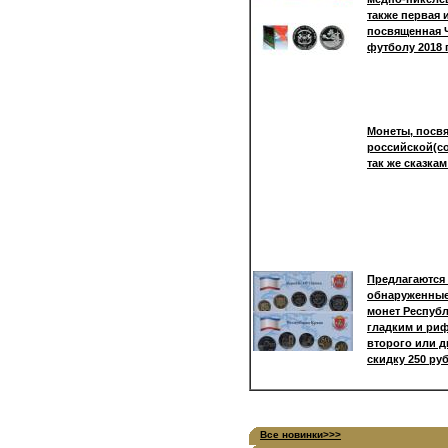
также первая 
посвященная 
футболу 2018 
Монеты, посв
российской(со
так же сказка
Предлагаются
обнаруженные
монет Респуб
гладким и ри
второго или д
скидку 250 ру
Все новинки>>>