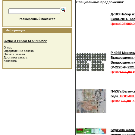
Специальные предложения:
Д-183 Набор из
Расширенный поиск>>>
Сочи-2014. Та
Цена:
125'900,0
Информация
Витрина PROOFSHOP.RU>>>
О нас
Оформление заказа
Р-4945 Мексика
Оплата заказа
Доставка заказа
Выдающиеся л
Контакты
Выдающиеся и
(Р-2220+Р-2221
Цена:
5165,00
4
П-537а Багамс
года.
НОВИНК
Цена:
130,00
99
Буркина Фасо 
медно-никелев