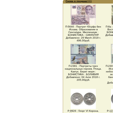
Снова в продаже>>>
П-564б : Портрет Юсуфа бен
П-8а 
Исхака. Образование в
Вос
Сингапуре. Миллениум :
БОН
БОНИСТИКА : СИНГАПУР
Добав
Добавлено: 29 March 2019 г.
496,00руб.
П-2381 : Портреты трех
П-230
национальных героев. Птица.
Исх
Кактус. Берег моря :
небос
БОНИСТИКА : БОЛИВИЯ
зе
Добавлено: 04 June 2018 г.
бан
205,00руб.
Доба
Р-992б : Георг VI Корона.
Р-12