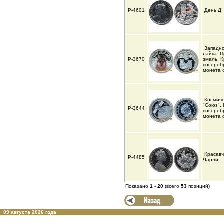
Р-4601
День Д.
Западн
лайка. 
Р-3670
эмаль. 
посереб
монета 
Космиче
"Союз".
Р-3644
посереб
монета 
Красавч
Р-4485
Чарли
Показано
1
-
20
(всего
53
позиций)
09 августа 2026 года