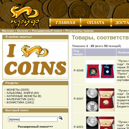
Магазин
»
Каталог
»
Расширенный поиск
»
Результаты поиска
Товары, соответст
Я люблю монеты!
Показано
1
-
20
(всего
53
позиций)
Код
Назван
товара
"Путин-
года". 
тираж 30
Р-4048
авторск
"Палех"
кофре. 
сертиф
Разделы
МОНЕТЫ
(2935)
"Путин-
АЛЬБОМЫ, КНИГИ
(40)
года". 
АНТИЧНЫЕ МОНЕТЫ
(8)
тираж 30
Р-4047
ФАЛЕРИСТИК
(241)
подароч
БОНИСТИКА
(1481)
С серти
Бюджет
Быстрый поиск
"Путин-
года". 
Расширенный поиск>>>
Р-4001
тираж 30