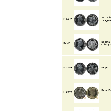
Английс
Р-4482
граждан
Восстан
Р-4481
Тайлера
Р-4479
Генрих 
Гора. В
Р-1840
_