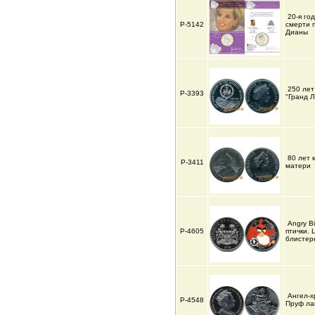
20-я го
Р-5142
смерти 
Дианы
250 лет
Р-3393
"Гранд 
80 лет 
Р-3411
матери
Angry B
Р-4605
птички. 
блисте
Ангел-х
Р-4548
Пруф ла