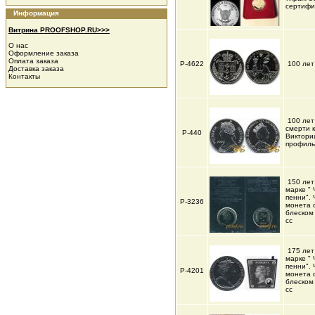
сертифи
Информация
Витрина PROOFSHOP.RU>>>
О нас
Оформление заказа
Оплата заказа
Р-4622
100 лет
Доставка заказа
Контакты
100 лет
смерти 
Р-440
Виктори
профиль
150 лет
марке "
пенни".
Р-3236
монета 
блеском
cc
175 лет
марке "
пенни".
Р-4201
монета 
блеском
cc