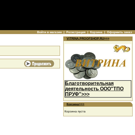
Войти в магазин
|
Регистрация
|
Корзина
|
Оформить заказ
VITRINA.PROOFSHOP.RU>>>
Благотворительная
деятельность ООО"ТПО
ПРУФ">>>
Корзина>>>
Корзина пуста