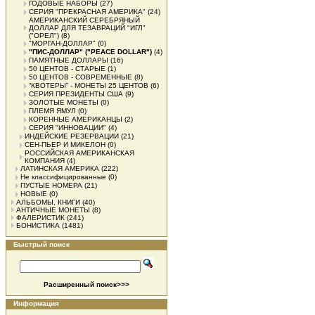
ГОДОВЫЕ НАБОРЫ
(27)
СЕРИЯ "ПРЕКРАСНАЯ АМЕРИКА"
(24)
АМЕРИКАНСКИЙ СЕРЕБРЯНЫЙ
ДОЛЛАР ДЛЯ ТЕЗАВРАЦИЙ "ИГЛ"
("ОРЕЛ")
(8)
"МОРГАН-ДОЛЛАР"
(0)
"ПИС-ДОЛЛАР" ("PEACE DOLLAR")
(4)
ПАМЯТНЫЕ ДОЛЛАРЫ
(16)
50 ЦЕНТОВ - СТАРЫЕ
(1)
50 ЦЕНТОВ - СОВРЕМЕННЫЕ
(8)
“КВОТЕРЫ” - МОНЕТЫ 25 ЦЕНТОВ
(6)
СЕРИЯ ПРЕЗИДЕНТЫ США
(9)
ЗОЛОТЫЕ МОНЕТЫ
(0)
ПЛЕМЯ ЯМУЛ
(0)
КОРЕННЫЕ АМЕРИКАНЦЫ
(2)
СЕРИЯ "ИННОВАЦИИ"
(4)
ИНДЕЙСКИЕ РЕЗЕРВАЦИИ
(21)
СЕН-ПЬЕР И МИКЕЛОН
(0)
РОССИЙСКАЯ АМЕРИКАНСКАЯ
КОМПАНИЯ
(4)
ЛАТИНСКАЯ АМЕРИКА
(222)
Не классифицированные
(0)
ПУСТЫЕ НОМЕРА
(21)
НОВЫЕ
(0)
АЛЬБОМЫ, КНИГИ
(40)
АНТИЧНЫЕ МОНЕТЫ
(8)
ФАЛЕРИСТИК
(241)
БОНИСТИКА
(1481)
Быстрый поиск
Расширенный поиск>>>
Информация