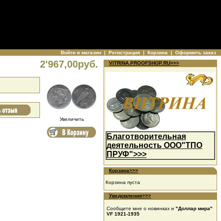
Войти в магазин
|
Регистрация
|
Корзина
|
Оформить заказ
2'967,00руб.
VITRINA.PROOFSHOP.RU>>>
Увеличить
Благотворительная
деятельность ООО"ТПО
ПРУФ">>>
Корзина>>>
Корзина пуста
Уведомления>>>
Сообщите мне о новинках и
"Доллар мира"
VF 1921-1935