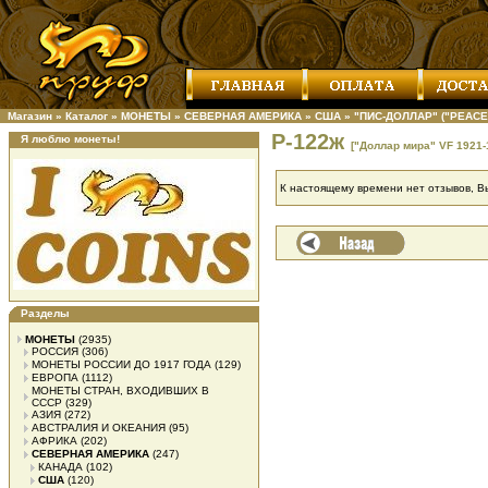
Магазин
»
Каталог
»
МОНЕТЫ
»
СЕВЕРНАЯ АМЕРИКА
»
США
»
"ПИС-ДОЛЛАР" ("PEACE
Р-122ж
Я люблю монеты!
["Доллар мира" VF 1921-
К настоящему времени нет отзывов, В
Разделы
МОНЕТЫ
(2935)
РОССИЯ
(306)
МОНЕТЫ РОССИИ ДО 1917 ГОДА
(129)
ЕВРОПА
(1112)
МОНЕТЫ СТРАН, ВХОДИВШИХ В
СССР
(329)
АЗИЯ
(272)
АВСТРАЛИЯ И ОКЕАНИЯ
(95)
АФРИКА
(202)
СЕВЕРНАЯ АМЕРИКА
(247)
КАНАДА
(102)
США
(120)