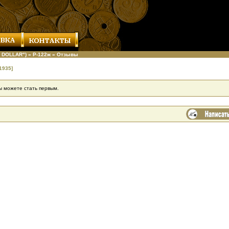
 DOLLAR")
»
Р-122ж
»
Отзывы
1935]
ы можете стать первым.