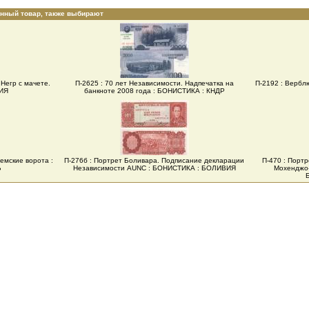
анный товар, также выбирают
Негр с мачете.
П-2625 : 70 лет Независимости. Надпечатка на
П-2192 : Верб
РИЯ
банкноте 2008 года : БОНИСТИКА : КНДР
емские ворота :
П-276б : Портрет Боливара. Подписание декларации
П-470 : Портр
Ь
Независимости AUNC : БОНИСТИКА : БОЛИВИЯ
Мохенджо-