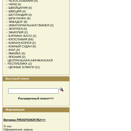
ЧЕХОСЛОВАКИЯ
(4)
ЧИЛИ
(4)
ШВЕЙЦАРИЯ
(0)
ШВЕЦИЯ
(4)
ШОТЛАНДИЯ
(4)
ШРИ-ЛАНКА
(8)
ЭКВАДОР
(8)
ЭКВАТОРИАЛЬНАЯ ГВИНЕЯ
(3)
ЭРИТРЕЯ
(5)
ЭФИОПИЯ
(2)
БУРКИНА ФАСО
(2)
ЮГОСЛАВИЯ
(66)
ЮЖНАЯ КОРЕЯ
(2)
ЮЖНЫЙ СУДАН
(6)
ЮАР
(0)
ЯМАЙКА
(0)
ЯПОНИЯ
(2)
ЦЕНТРАЛЬНАЯ АФРИКАНСКАЯ
РЕСПУБЛИКА
(2)
ЦЕННЫЕ БУМАГИ
(11)
Быстрый поиск
Расширенный поиск>>>
Информация
Витрина PROOFSHOP.RU>>>
О нас
Оформление заказа