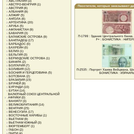
АВСТРАЛИЯ
(3)
АВСТРО-ВЕНГРИЯ
(1)
Посетители, которые заказывают д
АВСТРИЯ
(6)
АЛБАНИЯ
(9)
АЛЖИР
(5)
АНГОЛА
(6)
АРГЕНТИНА
(20)
АРУБА
(5)
АФГАНИСТАН
(9)
БАВАРИЯ
(3)
П-1799 : Здание Центрального банка. 
БАГАМСКИЕ ОСТРОВА
(9)
F+ : БОНИСТИКА : НИГЕ
БАНГЛАДЕШ
(17)
БАРБАДОС
(0)
БАХРЕЙН
(0)
БЕЛИЗ
(1)
БЕЛЬГИЯ
(3)
БЕРМУДСКИЕ ОСТРОВА
(1)
БИАФРА
(2)
БОЛГАРИЯ
(7)
БОЛИВИЯ
(12)
П-2535 : Портрет Хаима Вейцмана. Шх
БОСНИЯ И ГЕРЦЕГОВИНА
(5)
БОНИСТИКА : ИЗРАИЛ
БОТСВАНА
(2)
БРАЗИЛИЯ
(15)
БРУНЕЙ
(9)
БУРУНДИ
(10)
БУТАН
(14)
ВАЛЮТНЫЙ СОЮЗ ЦЕНТРАЛЬНОЙ
АФРИКИ
(0)
ВАНУАТУ
(3)
ВЕЛИКОБРИТАНИЯ
(14)
ВЕНГРИЯ
(25)
ВЕНЕСУЭЛА
(17)
ВОСТОЧНЫЕ КАРИБЫ
(1)
ВЬЕТНАМ
(9)
ВЬЕТНАМ ЮЖНЫЙ
(3)
ВЮРТЕМБЕРГ
(1)
ГАБОН
(2)
ГАИТИ
(4)