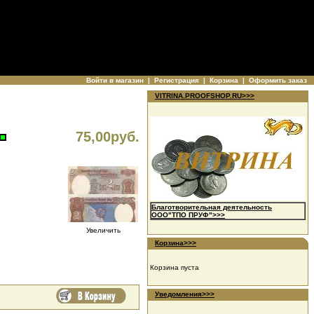
Войти в магазин
|
Регистрация
|
Корзина
|
Оформить заказ
VITRINA.PROOFSHOP.RU>>>
75,00руб.
Благотворительная деятельность
ООО"ТПО ПРУФ">>>
Увеличить
Корзина>>>
Корзина пуста
Уведомления>>>