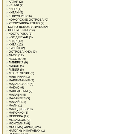
КАТАР
(2)
КЕНИЯ
(9)
КИПР
(1)
КИТАЙ
(5)
КОЛУМБИЯ
(16)
КОМОРСКИЕ ОСТРОВА
(0)
РЕСПУБЛИКА КОНГО
(2)
КОНГО ДЕМОКРАТИЧЕСКАЯ
РЕСПУБЛИКА
(14)
КОСТА-РИКА
(2)
КОТ Д'ИВУАР
(3)
КНДР
(12)
КУБА
(12)
КУВЕЙТ
(2)
ОСТРОВА КУКА
(0)
ЛАОС
(12)
ЛЕСОТО
(6)
ЛИБЕРИЯ
(9)
ЛИВАН
(5)
ЛИВИЯ
(6)
ЛЮКСЕМБУРГ
(2)
МАВРИКИЙ
(1)
МАВРИТАНИЯ
(3)
МАДАГАСКАР
(6)
МАКАО
(6)
МАКЕДОНИЯ
(9)
МАЛАВИ
(5)
МАЛАЙЗИЯ
(5)
МАЛАЙЯ
(1)
МАЛИ
(1)
МАЛЬДИВЫ
(13)
МАРОККО
(3)
МЕКСИКА
(12)
МОЗАМБИК
(9)
МОНГОЛИЯ
(6)
МЬЯНМА(БИРМА)
(25)
НАГОРНЫЙ КАРАБАХ
(1)