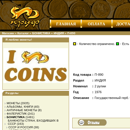
Магазин
»
Каталог
»
БОНИСТИКА
»
ИНДИЯ
»
П-890
Я люблю монеты!
- Количество ограничено.
- Есть
Код товара
:
П-890
Раздел
:
ИНДИЯ
Номинал
:
2 рупии
Год
:
1976
Разделы
Описание
:
Государственный герб.
МОНЕТЫ
(2935)
АЛЬБОМЫ, КНИГИ
(40)
АНТИЧНЫЕ МОНЕТЫ
(8)
ФАЛЕРИСТИК
(241)
БОНИСТИКА
(1481)
БАНКНОТЫ СТРАН, ВХОДИВШИХ В
СССР
(163)
СССР И РОССИЯ
(38)