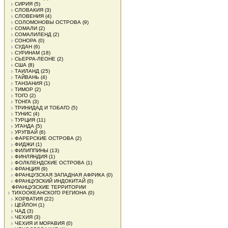
СИРИЯ
(5)
СЛОВАКИЯ
(3)
СЛОВЕНИЯ
(4)
СОЛОМОНОВЫ ОСТРОВА
(9)
СОМАЛИ
(2)
СОМАЛИЛЕНД
(2)
СОНОРА
(0)
СУДАН
(6)
СУРИНАМ
(18)
СЬЕРРА-ЛЕОНЕ
(2)
США
(8)
ТАИЛАНД
(25)
ТАЙВАНЬ
(4)
ТАНЗАНИЯ
(1)
ТИМОР
(2)
ТОГО
(2)
ТОНГА
(3)
ТРИНИДАД И ТОБАГО
(5)
ТУНИС
(4)
ТУРЦИЯ
(11)
УГАНДА
(5)
УРУГВАЙ
(6)
ФАРЕРСКИЕ ОСТРОВА
(2)
ФИДЖИ
(1)
ФИЛИППИНЫ
(13)
ФИНЛЯНДИЯ
(1)
ФОЛКЛЕНДСКИЕ ОСТРОВА
(1)
ФРАНЦИЯ
(9)
ФРАНЦУЗСКАЯ ЗАПАДНАЯ АФРИКА
(0)
ФРАНЦУЗСКИЙ ИНДОКИТАЙ
(0)
ФРАНЦУЗСКИЕ ТЕРРИТОРИИ
ТИХООКЕАНСКОГО РЕГИОНА
(0)
ХОРВАТИЯ
(22)
ЦЕЙЛОН
(1)
ЧАД
(3)
ЧЕХИЯ
(3)
ЧЕХИЯ И МОРАВИЯ
(0)