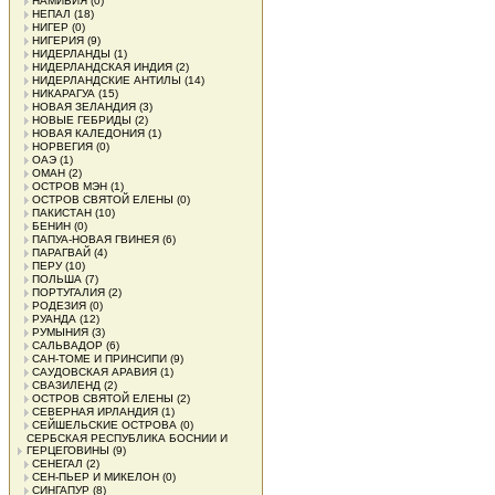
НАМИБИЯ
(0)
НЕПАЛ
(18)
НИГЕР
(0)
НИГЕРИЯ
(9)
НИДЕРЛАНДЫ
(1)
НИДЕРЛАНДСКАЯ ИНДИЯ
(2)
НИДЕРЛАНДСКИЕ АНТИЛЫ
(14)
НИКАРАГУА
(15)
НОВАЯ ЗЕЛАНДИЯ
(3)
НОВЫЕ ГЕБРИДЫ
(2)
НОВАЯ КАЛЕДОНИЯ
(1)
НОРВЕГИЯ
(0)
ОАЭ
(1)
ОМАН
(2)
ОСТРОВ МЭН
(1)
ОСТРОВ СВЯТОЙ ЕЛЕНЫ
(0)
ПАКИСТАН
(10)
БЕНИН
(0)
ПАПУА-НОВАЯ ГВИНЕЯ
(6)
ПАРАГВАЙ
(4)
ПЕРУ
(10)
ПОЛЬША
(7)
ПОРТУГАЛИЯ
(2)
РОДЕЗИЯ
(0)
РУАНДА
(12)
РУМЫНИЯ
(3)
САЛЬВАДОР
(6)
САН-ТОМЕ И ПРИНСИПИ
(9)
САУДОВСКАЯ АРАВИЯ
(1)
СВАЗИЛЕНД
(2)
ОСТРОВ СВЯТОЙ ЕЛЕНЫ
(2)
СЕВЕРНАЯ ИРЛАНДИЯ
(1)
СЕЙШЕЛЬСКИЕ ОСТРОВА
(0)
СЕРБСКАЯ РЕСПУБЛИКА БОСНИИ И
ГЕРЦЕГОВИНЫ
(9)
СЕНЕГАЛ
(2)
СЕН-ПЬЕР И МИКЕЛОН
(0)
СИНГАПУР
(8)