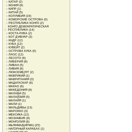
КАТАР
(2)
КЕНИЯ
(9)
КИПР
(1)
КИТАЙ
(5)
КОЛУМБИЯ
(16)
КОМОРСКИЕ ОСТРОВА
(0)
РЕСПУБЛИКА КОНГО
(2)
КОНГО ДЕМОКРАТИЧЕСКАЯ
РЕСПУБЛИКА
(14)
КОСТА-РИКА
(2)
КОТ Д'ИВУАР
(3)
КНДР
(12)
КУБА
(12)
КУВЕЙТ
(2)
ОСТРОВА КУКА
(0)
ЛАОС
(12)
ЛЕСОТО
(6)
ЛИБЕРИЯ
(9)
ЛИВАН
(5)
ЛИВИЯ
(6)
ЛЮКСЕМБУРГ
(2)
МАВРИКИЙ
(1)
МАВРИТАНИЯ
(3)
МАДАГАСКАР
(6)
МАКАО
(6)
МАКЕДОНИЯ
(9)
МАЛАВИ
(5)
МАЛАЙЗИЯ
(5)
МАЛАЙЯ
(1)
МАЛИ
(1)
МАЛЬДИВЫ
(13)
МАРОККО
(3)
МЕКСИКА
(12)
МОЗАМБИК
(9)
МОНГОЛИЯ
(6)
МЬЯНМА(БИРМА)
(25)
НАГОРНЫЙ КАРАБАХ
(1)