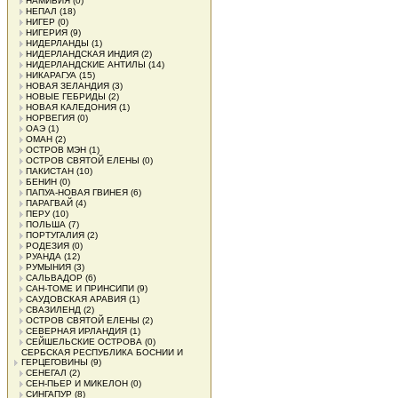
НАМИБИЯ
(0)
НЕПАЛ
(18)
НИГЕР
(0)
НИГЕРИЯ
(9)
НИДЕРЛАНДЫ
(1)
НИДЕРЛАНДСКАЯ ИНДИЯ
(2)
НИДЕРЛАНДСКИЕ АНТИЛЫ
(14)
НИКАРАГУА
(15)
НОВАЯ ЗЕЛАНДИЯ
(3)
НОВЫЕ ГЕБРИДЫ
(2)
НОВАЯ КАЛЕДОНИЯ
(1)
НОРВЕГИЯ
(0)
ОАЭ
(1)
ОМАН
(2)
ОСТРОВ МЭН
(1)
ОСТРОВ СВЯТОЙ ЕЛЕНЫ
(0)
ПАКИСТАН
(10)
БЕНИН
(0)
ПАПУА-НОВАЯ ГВИНЕЯ
(6)
ПАРАГВАЙ
(4)
ПЕРУ
(10)
ПОЛЬША
(7)
ПОРТУГАЛИЯ
(2)
РОДЕЗИЯ
(0)
РУАНДА
(12)
РУМЫНИЯ
(3)
САЛЬВАДОР
(6)
САН-ТОМЕ И ПРИНСИПИ
(9)
САУДОВСКАЯ АРАВИЯ
(1)
СВАЗИЛЕНД
(2)
ОСТРОВ СВЯТОЙ ЕЛЕНЫ
(2)
СЕВЕРНАЯ ИРЛАНДИЯ
(1)
СЕЙШЕЛЬСКИЕ ОСТРОВА
(0)
СЕРБСКАЯ РЕСПУБЛИКА БОСНИИ И
ГЕРЦЕГОВИНЫ
(9)
СЕНЕГАЛ
(2)
СЕН-ПЬЕР И МИКЕЛОН
(0)
СИНГАПУР
(8)