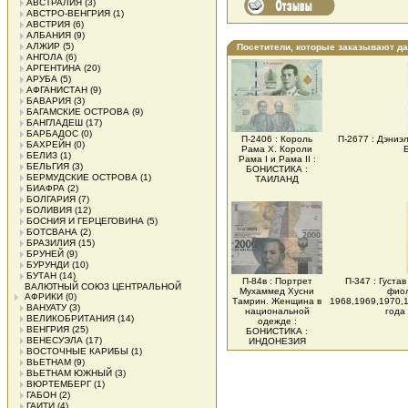
АВСТРАЛИЯ
(3)
АВСТРО-ВЕНГРИЯ
(1)
АВСТРИЯ
(6)
АЛБАНИЯ
(9)
АЛЖИР
(5)
Посетители, которые заказывают д
АНГОЛА
(6)
АРГЕНТИНА
(20)
АРУБА
(5)
АФГАНИСТАН
(9)
БАВАРИЯ
(3)
БАГАМСКИЕ ОСТРОВА
(9)
БАНГЛАДЕШ
(17)
БАРБАДОС
(0)
П-2406 : Король
П-2677 : Дэниэ
БАХРЕЙН
(0)
Рама X. Короли
БЕЛИЗ
(1)
Рама I и Рама II :
БЕЛЬГИЯ
(3)
БОНИСТИКА :
БЕРМУДСКИЕ ОСТРОВА
(1)
ТАИЛАНД
БИАФРА
(2)
БОЛГАРИЯ
(7)
БОЛИВИЯ
(12)
БОСНИЯ И ГЕРЦЕГОВИНА
(5)
БОТСВАНА
(2)
БРАЗИЛИЯ
(15)
БРУНЕЙ
(9)
БУРУНДИ
(10)
БУТАН
(14)
П-84в : Портрет
П-347 : Густа
ВАЛЮТНЫЙ СОЮЗ ЦЕНТРАЛЬНОЙ
Мухаммед Хусни
фиол
АФРИКИ
(0)
Тамрин. Женщина в
1968,1969,1970,
ВАНУАТУ
(3)
национальной
года
ВЕЛИКОБРИТАНИЯ
(14)
одежде :
ВЕНГРИЯ
(25)
БОНИСТИКА :
ВЕНЕСУЭЛА
(17)
ИНДОНЕЗИЯ
ВОСТОЧНЫЕ КАРИБЫ
(1)
ВЬЕТНАМ
(9)
ВЬЕТНАМ ЮЖНЫЙ
(3)
ВЮРТЕМБЕРГ
(1)
ГАБОН
(2)
ГАИТИ
(4)