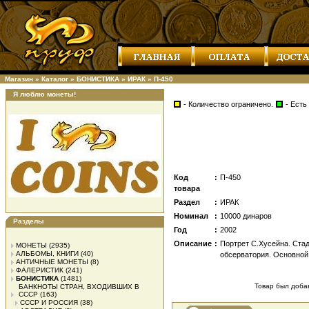
Магазин
»
Каталог
»
БОНИСТИКА
»
ИРАК
»
П-450
Я люблю монеты!
- Количество ограничено.
- Есть
Код
:
П-450
товара
Раздел
:
ИРАК
Номинал
:
10000 динаров
Разделы
Год
:
2002
Описание
:
Портрет С.Хусейна. Стад
МОНЕТЫ
(2935)
АЛЬБОМЫ, КНИГИ
(40)
обсерватория. Основной
АНТИЧНЫЕ МОНЕТЫ
(8)
ФАЛЕРИСТИК
(241)
БОНИСТИКА
(1481)
Товар был добав
БАНКНОТЫ СТРАН, ВХОДИВШИХ В
СССР
(163)
СССР И РОССИЯ
(38)