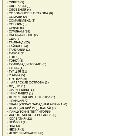
СИРИЯ
(5)
СЛОВАКИЯ
(3)
СЛОВЕНИЯ
(4)
СОЛОМОНОВЫ ОСТРОВА
(9)
СОМАЛИ
(2)
СОМАЛИЛЕНД
(2)
СОНОРА
(0)
СУДАН
(6)
СУРИНАМ
(18)
СЬЕРРА-ЛЕОНЕ
(2)
США
(8)
ТАИЛАНД
(25)
ТАЙВАНЬ
(4)
ТАНЗАНИЯ
(1)
ТИМОР
(2)
ТОГО
(2)
ТОНГА
(3)
ТРИНИДАД И ТОБАГО
(5)
ТУНИС
(4)
ТУРЦИЯ
(11)
УГАНДА
(5)
УРУГВАЙ
(6)
ФАРЕРСКИЕ ОСТРОВА
(2)
ФИДЖИ
(1)
ФИЛИППИНЫ
(13)
ФИНЛЯНДИЯ
(1)
ФОЛКЛЕНДСКИЕ ОСТРОВА
(1)
ФРАНЦИЯ
(9)
ФРАНЦУЗСКАЯ ЗАПАДНАЯ АФРИКА
(0)
ФРАНЦУЗСКИЙ ИНДОКИТАЙ
(0)
ФРАНЦУЗСКИЕ ТЕРРИТОРИИ
ТИХООКЕАНСКОГО РЕГИОНА
(0)
ХОРВАТИЯ
(22)
ЦЕЙЛОН
(1)
ЧАД
(3)
ЧЕХИЯ
(3)
ЧЕХИЯ И МОРАВИЯ
(0)