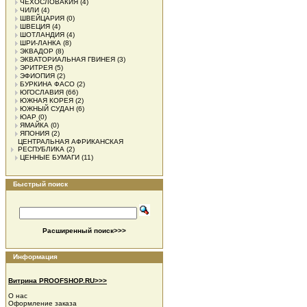
ЧЕХОСЛОВАКИЯ
(4)
ЧИЛИ
(4)
ШВЕЙЦАРИЯ
(0)
ШВЕЦИЯ
(4)
ШОТЛАНДИЯ
(4)
ШРИ-ЛАНКА
(8)
ЭКВАДОР
(8)
ЭКВАТОРИАЛЬНАЯ ГВИНЕЯ
(3)
ЭРИТРЕЯ
(5)
ЭФИОПИЯ
(2)
БУРКИНА ФАСО
(2)
ЮГОСЛАВИЯ
(66)
ЮЖНАЯ КОРЕЯ
(2)
ЮЖНЫЙ СУДАН
(6)
ЮАР
(0)
ЯМАЙКА
(0)
ЯПОНИЯ
(2)
ЦЕНТРАЛЬНАЯ АФРИКАНСКАЯ
РЕСПУБЛИКА
(2)
ЦЕННЫЕ БУМАГИ
(11)
Быстрый поиск
Расширенный поиск>>>
Информация
Витрина PROOFSHOP.RU>>>
О нас
Оформление заказа