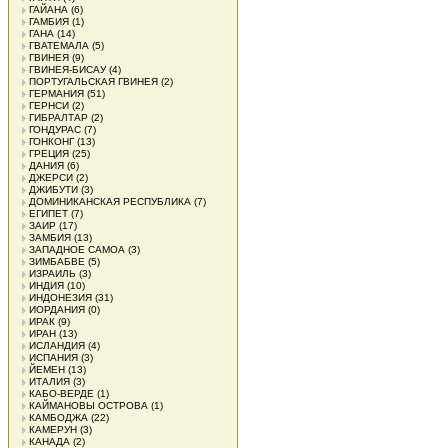
ГАЙАНА
(6)
ГАМБИЯ
(1)
ГАНА
(14)
ГВАТЕМАЛА
(5)
ГВИНЕЯ
(9)
ГВИНЕЯ-БИСАУ
(4)
ПОРТУГАЛЬСКАЯ ГВИНЕЯ
(2)
ГЕРМАНИЯ
(51)
ГЕРНСИ
(2)
ГИБРАЛТАР
(2)
ГОНДУРАС
(7)
ГОНКОНГ
(13)
ГРЕЦИЯ
(25)
ДАНИЯ
(6)
ДЖЕРСИ
(2)
ДЖИБУТИ
(3)
ДОМИНИКАНСКАЯ РЕСПУБЛИКА
(7)
ЕГИПЕТ
(7)
ЗАИР
(17)
ЗАМБИЯ
(13)
ЗАПАДНОЕ САМОА
(3)
ЗИМБАБВЕ
(5)
ИЗРАИЛЬ
(3)
ИНДИЯ
(10)
ИНДОНЕЗИЯ
(31)
ИОРДАНИЯ
(0)
ИРАК
(9)
ИРАН
(13)
ИСЛАНДИЯ
(4)
ИСПАНИЯ
(3)
ЙЕМЕН
(13)
ИТАЛИЯ
(3)
КАБО-ВЕРДЕ
(1)
КАЙМАНОВЫ ОСТРОВА
(1)
КАМБОДЖА
(22)
КАМЕРУН
(3)
КАНАДА
(2)