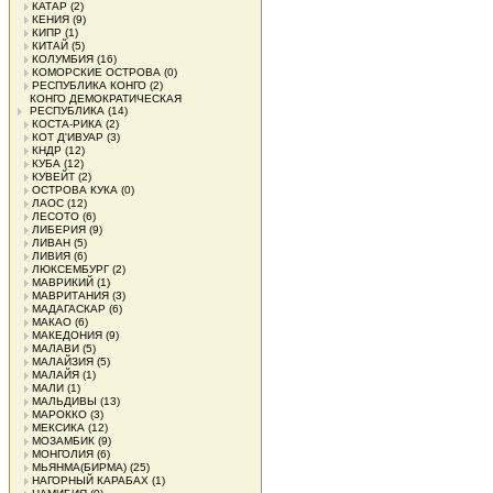
КАТАР
(2)
КЕНИЯ
(9)
КИПР
(1)
КИТАЙ
(5)
КОЛУМБИЯ
(16)
КОМОРСКИЕ ОСТРОВА
(0)
РЕСПУБЛИКА КОНГО
(2)
КОНГО ДЕМОКРАТИЧЕСКАЯ
РЕСПУБЛИКА
(14)
КОСТА-РИКА
(2)
КОТ Д'ИВУАР
(3)
КНДР
(12)
КУБА
(12)
КУВЕЙТ
(2)
ОСТРОВА КУКА
(0)
ЛАОС
(12)
ЛЕСОТО
(6)
ЛИБЕРИЯ
(9)
ЛИВАН
(5)
ЛИВИЯ
(6)
ЛЮКСЕМБУРГ
(2)
МАВРИКИЙ
(1)
МАВРИТАНИЯ
(3)
МАДАГАСКАР
(6)
МАКАО
(6)
МАКЕДОНИЯ
(9)
МАЛАВИ
(5)
МАЛАЙЗИЯ
(5)
МАЛАЙЯ
(1)
МАЛИ
(1)
МАЛЬДИВЫ
(13)
МАРОККО
(3)
МЕКСИКА
(12)
МОЗАМБИК
(9)
МОНГОЛИЯ
(6)
МЬЯНМА(БИРМА)
(25)
НАГОРНЫЙ КАРАБАХ
(1)