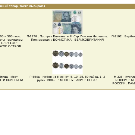
анный товар, также выбирают
200 и 500 песо.
П-1970 : Портрет Елизаветы II. Сэр Уинстон Черчилль.
П-2192 : Верб
неты номиналом
Полимерная. : БОНИСТИКА : ВЕЛИКОБРИТАНИЯ
 Р-1714 set :
ПАСХИ ОСТРОВ
тица . Мост,
Р-554а : Набор из 6 монет: 5, 10, 25, 50 пайса, 1, 2
М-335 : Курил
ОМЕ И ПРИНСИПИ
рупии 1994-... : МОНЕТЫ : АЗИЯ : НЕПАЛ
РОССИЯ : М
РОССИИ : ПА