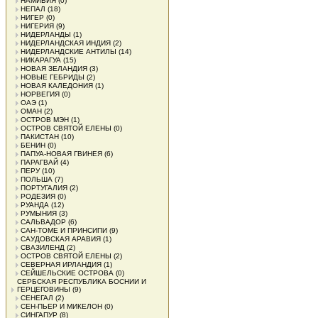
НАМИБИЯ
(0)
НЕПАЛ
(18)
НИГЕР
(0)
НИГЕРИЯ
(9)
НИДЕРЛАНДЫ
(1)
НИДЕРЛАНДСКАЯ ИНДИЯ
(2)
НИДЕРЛАНДСКИЕ АНТИЛЫ
(14)
НИКАРАГУА
(15)
НОВАЯ ЗЕЛАНДИЯ
(3)
НОВЫЕ ГЕБРИДЫ
(2)
НОВАЯ КАЛЕДОНИЯ
(1)
НОРВЕГИЯ
(0)
ОАЭ
(1)
ОМАН
(2)
ОСТРОВ МЭН
(1)
ОСТРОВ СВЯТОЙ ЕЛЕНЫ
(0)
ПАКИСТАН
(10)
БЕНИН
(0)
ПАПУА-НОВАЯ ГВИНЕЯ
(6)
ПАРАГВАЙ
(4)
ПЕРУ
(10)
ПОЛЬША
(7)
ПОРТУГАЛИЯ
(2)
РОДЕЗИЯ
(0)
РУАНДА
(12)
РУМЫНИЯ
(3)
САЛЬВАДОР
(6)
САН-ТОМЕ И ПРИНСИПИ
(9)
САУДОВСКАЯ АРАВИЯ
(1)
СВАЗИЛЕНД
(2)
ОСТРОВ СВЯТОЙ ЕЛЕНЫ
(2)
СЕВЕРНАЯ ИРЛАНДИЯ
(1)
СЕЙШЕЛЬСКИЕ ОСТРОВА
(0)
СЕРБСКАЯ РЕСПУБЛИКА БОСНИИ И
ГЕРЦЕГОВИНЫ
(9)
СЕНЕГАЛ
(2)
СЕН-ПЬЕР И МИКЕЛОН
(0)
СИНГАПУР
(8)