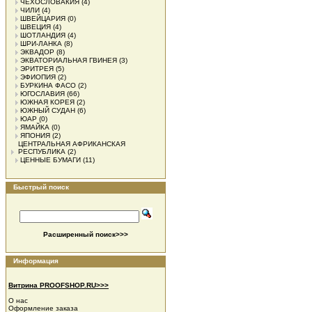
ЧЕХОСЛОВАКИЯ
(4)
ЧИЛИ
(4)
ШВЕЙЦАРИЯ
(0)
ШВЕЦИЯ
(4)
ШОТЛАНДИЯ
(4)
ШРИ-ЛАНКА
(8)
ЭКВАДОР
(8)
ЭКВАТОРИАЛЬНАЯ ГВИНЕЯ
(3)
ЭРИТРЕЯ
(5)
ЭФИОПИЯ
(2)
БУРКИНА ФАСО
(2)
ЮГОСЛАВИЯ
(66)
ЮЖНАЯ КОРЕЯ
(2)
ЮЖНЫЙ СУДАН
(6)
ЮАР
(0)
ЯМАЙКА
(0)
ЯПОНИЯ
(2)
ЦЕНТРАЛЬНАЯ АФРИКАНСКАЯ
РЕСПУБЛИКА
(2)
ЦЕННЫЕ БУМАГИ
(11)
Быстрый поиск
Расширенный поиск>>>
Информация
Витрина PROOFSHOP.RU>>>
О нас
Оформление заказа