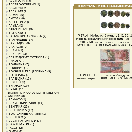
АВСТРАЛИЯ
(3)
АВСТРО-ВЕНГРИЯ
(1)
Посетители, которые заказывают д
АВСТРИЯ
(6)
АЛБАНИЯ
(9)
АЛЖИР
(5)
АНГОЛА
(6)
АРГЕНТИНА
(20)
АРУБА
(5)
АФГАНИСТАН
(9)
БАВАРИЯ
(3)
Р-1714 : Набор из 5 монет: 1, 5, 50, 
БАГАМСКИЕ ОСТРОВА
(9)
Монеты с различными сюжетами. Мо
БАНГЛАДЕШ
(17)
200 и 500 песо - биметталлические.
БАРБАДОС
(0)
МОНЕТЫ : ЛАТИНСКАЯ АМЕРИКА : 
БАХРЕЙН
(0)
БЕЛИЗ
(1)
БЕЛЬГИЯ
(3)
БЕРМУДСКИЕ ОСТРОВА
(1)
БИАФРА
(2)
БОЛГАРИЯ
(7)
БОЛИВИЯ
(12)
БОСНИЯ И ГЕРЦЕГОВИНА
(5)
БОТСВАНА
(2)
П-2141 : Портрет короля Амадура. П
пальмы, горы : БОНИСТИКА : САН-Т
БРАЗИЛИЯ
(15)
БРУНЕЙ
(9)
БУРУНДИ
(10)
БУТАН
(14)
ВАЛЮТНЫЙ СОЮЗ ЦЕНТРАЛЬНОЙ
АФРИКИ
(0)
ВАНУАТУ
(3)
ВЕЛИКОБРИТАНИЯ
(14)
ВЕНГРИЯ
(25)
ВЕНЕСУЭЛА
(17)
ВОСТОЧНЫЕ КАРИБЫ
(1)
ВЬЕТНАМ
(9)
ВЬЕТНАМ ЮЖНЫЙ
(3)
ВЮРТЕМБЕРГ
(1)
ГАБОН
(2)
ГАИТИ
(4)