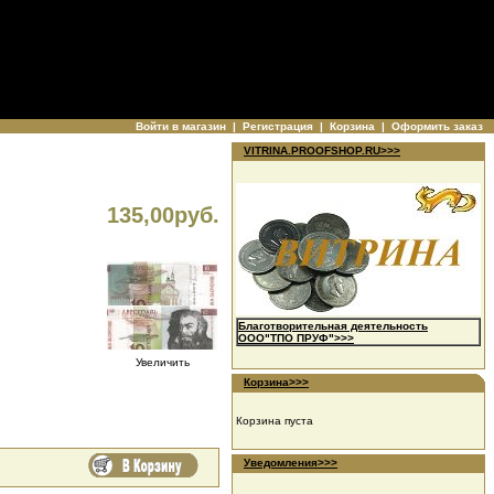
Войти в магазин
|
Регистрация
|
Корзина
|
Оформить заказ
VITRINA.PROOFSHOP.RU>>>
135,00руб.
Благотворительная деятельность
ООО"ТПО ПРУФ">>>
Увеличить
Корзина>>>
Корзина пуста
Уведомления>>>