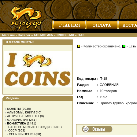
Магазин
»
Каталог
»
БОНИСТИКА
»
СЛОВЕНИЯ
»
П-18
Я люблю монеты!
- Количество ограничено.
- Есть
Код товара
:
П-18
Раздел
:
СЛОВЕНИЯ
Номинал
:
10 толаров
Год
:
1992
Разделы
Описание
:
Примоз Трубар. Урсули
МОНЕТЫ
(2935)
АЛЬБОМЫ, КНИГИ
(40)
АНТИЧНЫЕ МОНЕТЫ
(8)
ФАЛЕРИСТИК
(241)
БОНИСТИКА
(1481)
БАНКНОТЫ СТРАН, ВХОДИВШИХ В
СССР
(163)
СССР И РОССИЯ
(38)