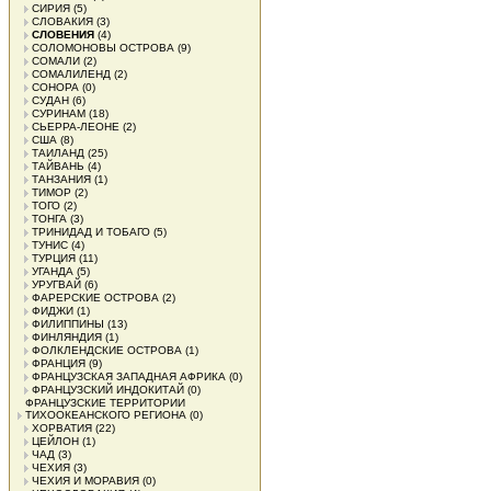
СИРИЯ
(5)
СЛОВАКИЯ
(3)
СЛОВЕНИЯ
(4)
СОЛОМОНОВЫ ОСТРОВА
(9)
СОМАЛИ
(2)
СОМАЛИЛЕНД
(2)
СОНОРА
(0)
СУДАН
(6)
СУРИНАМ
(18)
СЬЕРРА-ЛЕОНЕ
(2)
США
(8)
ТАИЛАНД
(25)
ТАЙВАНЬ
(4)
ТАНЗАНИЯ
(1)
ТИМОР
(2)
ТОГО
(2)
ТОНГА
(3)
ТРИНИДАД И ТОБАГО
(5)
ТУНИС
(4)
ТУРЦИЯ
(11)
УГАНДА
(5)
УРУГВАЙ
(6)
ФАРЕРСКИЕ ОСТРОВА
(2)
ФИДЖИ
(1)
ФИЛИППИНЫ
(13)
ФИНЛЯНДИЯ
(1)
ФОЛКЛЕНДСКИЕ ОСТРОВА
(1)
ФРАНЦИЯ
(9)
ФРАНЦУЗСКАЯ ЗАПАДНАЯ АФРИКА
(0)
ФРАНЦУЗСКИЙ ИНДОКИТАЙ
(0)
ФРАНЦУЗСКИЕ ТЕРРИТОРИИ
ТИХООКЕАНСКОГО РЕГИОНА
(0)
ХОРВАТИЯ
(22)
ЦЕЙЛОН
(1)
ЧАД
(3)
ЧЕХИЯ
(3)
ЧЕХИЯ И МОРАВИЯ
(0)