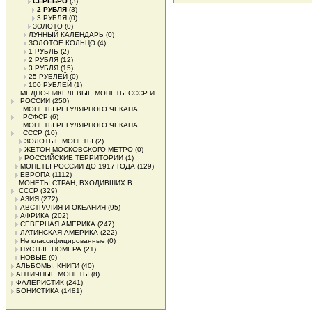
СЕРЕБРО
(3)
2 РУБЛЯ
(3)
3 РУБЛЯ
(0)
ЗОЛОТО
(0)
ЛУННЫЙ КАЛЕНДАРЬ
(0)
ЗОЛОТОЕ КОЛЬЦО
(4)
1 РУБЛЬ
(2)
2 РУБЛЯ
(12)
3 РУБЛЯ
(15)
25 РУБЛЕЙ
(0)
100 РУБЛЕЙ
(1)
МЕДНО-НИКЕЛЕВЫЕ МОНЕТЫ СССР И
РОССИИ
(250)
МОНЕТЫ РЕГУЛЯРНОГО ЧЕКАНА
РСФСР
(6)
МОНЕТЫ РЕГУЛЯРНОГО ЧЕКАНА
СССР
(10)
ЗОЛОТЫЕ МОНЕТЫ
(2)
ЖЕТОН МОСКОВСКОГО МЕТРО
(0)
РОССИЙСКИЕ ТЕРРИТОРИИ
(1)
МОНЕТЫ РОССИИ ДО 1917 ГОДА
(129)
ЕВРОПА
(1112)
МОНЕТЫ СТРАН, ВХОДИВШИХ В
СССР
(329)
АЗИЯ
(272)
АВСТРАЛИЯ И ОКЕАНИЯ
(95)
АФРИКА
(202)
СЕВЕРНАЯ АМЕРИКА
(247)
ЛАТИНСКАЯ АМЕРИКА
(222)
Не классифицированные
(0)
ПУСТЫЕ НОМЕРА
(21)
НОВЫЕ
(0)
АЛЬБОМЫ, КНИГИ
(40)
АНТИЧНЫЕ МОНЕТЫ
(8)
ФАЛЕРИСТИК
(241)
БОНИСТИКА
(1481)