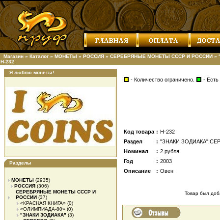
Магазин
»
Каталог
»
МОНЕТЫ
»
РОССИЯ
»
СЕРЕБРЯНЫЕ МОНЕТЫ СССР И РОССИИ
»
Н-232
Я люблю монеты!
- Количество ограничено.
- Есть
Код товара
:
Н-232
Раздел
:
"ЗНАКИ ЗОДИАКА":СЕ
Номинал
:
2 рубля
Год
:
2003
Разделы
Описание
:
Овен
МОНЕТЫ
(2935)
РОССИЯ
(306)
СЕРЕБРЯНЫЕ МОНЕТЫ СССР И
Товар был доба
РОССИИ
(37)
«КРАСНАЯ КНИГА»
(0)
«ОЛИМПИАДА-80»
(0)
"ЗНАКИ ЗОДИАКА"
(3)