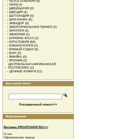
ЧЕХОСЛОВАКИЯ
(4)
ЧИЛИ
(4)
ШВЕЙЦАРИЯ
(0)
ШВЕЦИЯ
(4)
ШОТЛАНДИЯ
(4)
ШРИ-ЛАНКА
(8)
ЭКВАДОР
(8)
ЭКВАТОРИАЛЬНАЯ ГВИНЕЯ
(3)
ЭРИТРЕЯ
(5)
ЭФИОПИЯ
(2)
БУРКИНА ФАСО
(2)
ЮГОСЛАВИЯ
(66)
ЮЖНАЯ КОРЕЯ
(2)
ЮЖНЫЙ СУДАН
(6)
ЮАР
(0)
ЯМАЙКА
(0)
ЯПОНИЯ
(2)
ЦЕНТРАЛЬНАЯ АФРИКАНСКАЯ
РЕСПУБЛИКА
(2)
ЦЕННЫЕ БУМАГИ
(11)
Быстрый поиск
Расширенный поиск>>>
Информация
Витрина PROOFSHOP.RU>>>
О нас
Оформление заказа