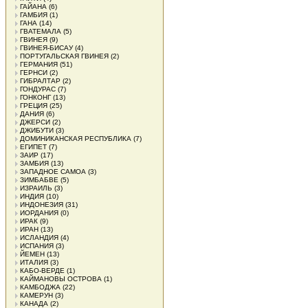
ГАЙАНА
(6)
ГАМБИЯ
(1)
ГАНА
(14)
ГВАТЕМАЛА
(5)
ГВИНЕЯ
(9)
ГВИНЕЯ-БИСАУ
(4)
ПОРТУГАЛЬСКАЯ ГВИНЕЯ
(2)
ГЕРМАНИЯ
(51)
ГЕРНСИ
(2)
ГИБРАЛТАР
(2)
ГОНДУРАС
(7)
ГОНКОНГ
(13)
ГРЕЦИЯ
(25)
ДАНИЯ
(6)
ДЖЕРСИ
(2)
ДЖИБУТИ
(3)
ДОМИНИКАНСКАЯ РЕСПУБЛИКА
(7)
ЕГИПЕТ
(7)
ЗАИР
(17)
ЗАМБИЯ
(13)
ЗАПАДНОЕ САМОА
(3)
ЗИМБАБВЕ
(5)
ИЗРАИЛЬ
(3)
ИНДИЯ
(10)
ИНДОНЕЗИЯ
(31)
ИОРДАНИЯ
(0)
ИРАК
(9)
ИРАН
(13)
ИСЛАНДИЯ
(4)
ИСПАНИЯ
(3)
ЙЕМЕН
(13)
ИТАЛИЯ
(3)
КАБО-ВЕРДЕ
(1)
КАЙМАНОВЫ ОСТРОВА
(1)
КАМБОДЖА
(22)
КАМЕРУН
(3)
КАНАДА
(2)