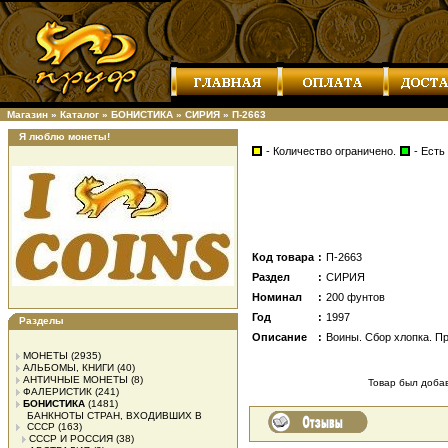
Магазин
»
Каталог
»
БОНИСТИКА
»
СИРИЯ
»
П-2663
Я люблю монеты!
- Количество ограничено.
- Есть
Код товара
:
П-2663
Раздел
:
СИРИЯ
Номинал
:
200 фунтов
Год
:
1997
Разделы
Описание
:
Воины. Сбор хлопка. П
МОНЕТЫ
(2935)
АЛЬБОМЫ, КНИГИ
(40)
АНТИЧНЫЕ МОНЕТЫ
(8)
Товар был добавл
ФАЛЕРИСТИК
(241)
БОНИСТИКА
(1481)
БАНКНОТЫ СТРАН, ВХОДИВШИХ В
СССР
(163)
СССР И РОССИЯ
(38)