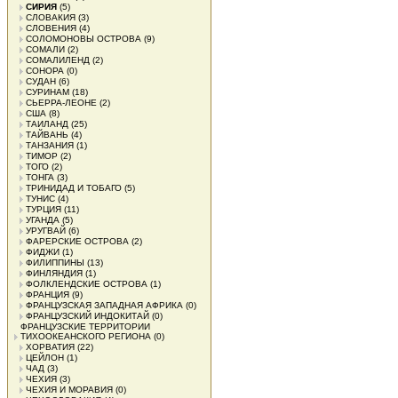
СИРИЯ
(5)
СЛОВАКИЯ
(3)
СЛОВЕНИЯ
(4)
СОЛОМОНОВЫ ОСТРОВА
(9)
СОМАЛИ
(2)
СОМАЛИЛЕНД
(2)
СОНОРА
(0)
СУДАН
(6)
СУРИНАМ
(18)
СЬЕРРА-ЛЕОНЕ
(2)
США
(8)
ТАИЛАНД
(25)
ТАЙВАНЬ
(4)
ТАНЗАНИЯ
(1)
ТИМОР
(2)
ТОГО
(2)
ТОНГА
(3)
ТРИНИДАД И ТОБАГО
(5)
ТУНИС
(4)
ТУРЦИЯ
(11)
УГАНДА
(5)
УРУГВАЙ
(6)
ФАРЕРСКИЕ ОСТРОВА
(2)
ФИДЖИ
(1)
ФИЛИППИНЫ
(13)
ФИНЛЯНДИЯ
(1)
ФОЛКЛЕНДСКИЕ ОСТРОВА
(1)
ФРАНЦИЯ
(9)
ФРАНЦУЗСКАЯ ЗАПАДНАЯ АФРИКА
(0)
ФРАНЦУЗСКИЙ ИНДОКИТАЙ
(0)
ФРАНЦУЗСКИЕ ТЕРРИТОРИИ
ТИХООКЕАНСКОГО РЕГИОНА
(0)
ХОРВАТИЯ
(22)
ЦЕЙЛОН
(1)
ЧАД
(3)
ЧЕХИЯ
(3)
ЧЕХИЯ И МОРАВИЯ
(0)