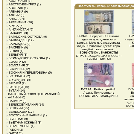
АВСТРАЛИЯ
(3)
АВСТРО-ВЕНГРИЯ
(1)
Посетители, которые заказывают д
АВСТРИЯ
(6)
АЛБАНИЯ
(9)
АЛЖИР
(5)
АНГОЛА
(6)
АРГЕНТИНА
(20)
АРУБА
(5)
АФГАНИСТАН
(9)
БАВАРИЯ
(3)
П-1946 : Портрет С. Ниязова,
П-2
БАГАМСКИЕ ОСТРОВА
(9)
здание президентского
нацио
БАНГЛАДЕШ
(17)
дворца. Мечеть Сапармурата-
К
БАРБАДОС
(0)
хаджи. Основные цвета: серо-
БО
БАХРЕЙН
(0)
голубой, желтоватый. :
БЕЛИЗ
(1)
БОНИСТИКА : БАНКНОТЫ
БЕЛЬГИЯ
(3)
СТРАН, ВХОДИВШИХ В СССР :
БЕРМУДСКИЕ ОСТРОВА
(1)
ТУРКМЕНИСТАН
БИАФРА
(2)
БОЛГАРИЯ
(7)
БОЛИВИЯ
(12)
БОСНИЯ И ГЕРЦЕГОВИНА
(5)
БОТСВАНА
(2)
БРАЗИЛИЯ
(15)
БРУНЕЙ
(9)
БУРУНДИ
(10)
П-2194 : Рыбак с рыбой.
П-2
БУТАН
(14)
Лодка. Полимерная :
В
ВАЛЮТНЫЙ СОЮЗ ЦЕНТРАЛЬНОЙ
БОНИСТИКА : МАЛЬДИВЫ
За
АФРИКИ
(0)
валютн
ВАНУАТУ
(3)
озна
ВЕЛИКОБРИТАНИЯ
(14)
БОНИ
ВЕНГРИЯ
(25)
ВЕНЕСУЭЛА
(17)
ВОСТОЧНЫЕ КАРИБЫ
(1)
ВЬЕТНАМ
(9)
ВЬЕТНАМ ЮЖНЫЙ
(3)
ВЮРТЕМБЕРГ
(1)
ГАБОН
(2)
ГАИТИ
(4)