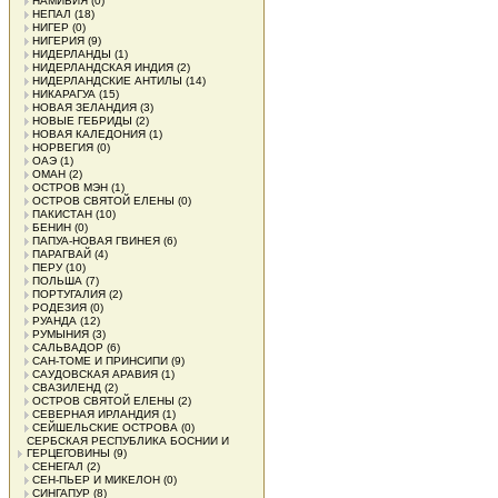
НАМИБИЯ
(0)
НЕПАЛ
(18)
НИГЕР
(0)
НИГЕРИЯ
(9)
НИДЕРЛАНДЫ
(1)
НИДЕРЛАНДСКАЯ ИНДИЯ
(2)
НИДЕРЛАНДСКИЕ АНТИЛЫ
(14)
НИКАРАГУА
(15)
НОВАЯ ЗЕЛАНДИЯ
(3)
НОВЫЕ ГЕБРИДЫ
(2)
НОВАЯ КАЛЕДОНИЯ
(1)
НОРВЕГИЯ
(0)
ОАЭ
(1)
ОМАН
(2)
ОСТРОВ МЭН
(1)
ОСТРОВ СВЯТОЙ ЕЛЕНЫ
(0)
ПАКИСТАН
(10)
БЕНИН
(0)
ПАПУА-НОВАЯ ГВИНЕЯ
(6)
ПАРАГВАЙ
(4)
ПЕРУ
(10)
ПОЛЬША
(7)
ПОРТУГАЛИЯ
(2)
РОДЕЗИЯ
(0)
РУАНДА
(12)
РУМЫНИЯ
(3)
САЛЬВАДОР
(6)
САН-ТОМЕ И ПРИНСИПИ
(9)
САУДОВСКАЯ АРАВИЯ
(1)
СВАЗИЛЕНД
(2)
ОСТРОВ СВЯТОЙ ЕЛЕНЫ
(2)
СЕВЕРНАЯ ИРЛАНДИЯ
(1)
СЕЙШЕЛЬСКИЕ ОСТРОВА
(0)
СЕРБСКАЯ РЕСПУБЛИКА БОСНИИ И
ГЕРЦЕГОВИНЫ
(9)
СЕНЕГАЛ
(2)
СЕН-ПЬЕР И МИКЕЛОН
(0)
СИНГАПУР
(8)