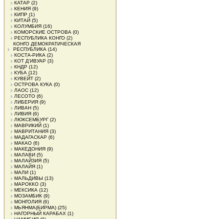
КАТАР
(2)
КЕНИЯ
(9)
КИПР
(1)
КИТАЙ
(5)
КОЛУМБИЯ
(16)
КОМОРСКИЕ ОСТРОВА
(0)
РЕСПУБЛИКА КОНГО
(2)
КОНГО ДЕМОКРАТИЧЕСКАЯ
РЕСПУБЛИКА
(14)
КОСТА-РИКА
(2)
КОТ Д'ИВУАР
(3)
КНДР
(12)
КУБА
(12)
КУВЕЙТ
(2)
ОСТРОВА КУКА
(0)
ЛАОС
(12)
ЛЕСОТО
(6)
ЛИБЕРИЯ
(9)
ЛИВАН
(5)
ЛИВИЯ
(6)
ЛЮКСЕМБУРГ
(2)
МАВРИКИЙ
(1)
МАВРИТАНИЯ
(3)
МАДАГАСКАР
(6)
МАКАО
(6)
МАКЕДОНИЯ
(9)
МАЛАВИ
(5)
МАЛАЙЗИЯ
(5)
МАЛАЙЯ
(1)
МАЛИ
(1)
МАЛЬДИВЫ
(13)
МАРОККО
(3)
МЕКСИКА
(12)
МОЗАМБИК
(9)
МОНГОЛИЯ
(6)
МЬЯНМА(БИРМА)
(25)
НАГОРНЫЙ КАРАБАХ
(1)