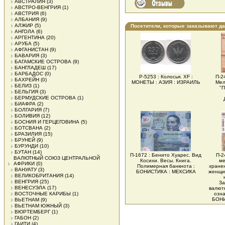
АВСТРАЛИЯ
(3)
АВСТРО-ВЕНГРИЯ
(1)
АВСТРИЯ
(6)
АЛБАНИЯ
(9)
АЛЖИР
(5)
Посетители, которые заказывают д
АНГОЛА
(6)
АРГЕНТИНА
(20)
АРУБА
(5)
АФГАНИСТАН
(9)
БАВАРИЯ
(3)
БАГАМСКИЕ ОСТРОВА
(9)
БАНГЛАДЕШ
(17)
БАРБАДОС
(0)
Р-5253 : Колосья. XF :
П-2
БАХРЕЙН
(0)
МОНЕТЫ : АЗИЯ : ИЗРАИЛЬ
Мел
БЕЛИЗ
(1)
"П
БЕЛЬГИЯ
(3)
БЕРМУДСКИЕ ОСТРОВА
(1)
БИАФРА
(2)
БОЛГАРИЯ
(7)
БОЛИВИЯ
(12)
БОСНИЯ И ГЕРЦЕГОВИНА
(5)
БОТСВАНА
(2)
БРАЗИЛИЯ
(15)
БРУНЕЙ
(9)
БУРУНДИ
(10)
БУТАН
(14)
П-1672 : Бенито Хуарес. Вид
П-2
ВАЛЮТНЫЙ СОЮЗ ЦЕНТРАЛЬНОЙ
Косихи. Весы. Книга.
ме
АФРИКИ
(0)
Полимерная банкнота :
хранен
ВАНУАТУ
(3)
БОНИСТИКА : МЕКСИКА
женщи
ВЕЛИКОБРИТАНИЯ
(14)
ВЕНГРИЯ
(25)
За
ВЕНЕСУЭЛА
(17)
валютн
ВОСТОЧНЫЕ КАРИБЫ
(1)
озна
БОНИ
ВЬЕТНАМ
(9)
ВЬЕТНАМ ЮЖНЫЙ
(3)
ВЮРТЕМБЕРГ
(1)
ГАБОН
(2)
ГАИТИ
(4)