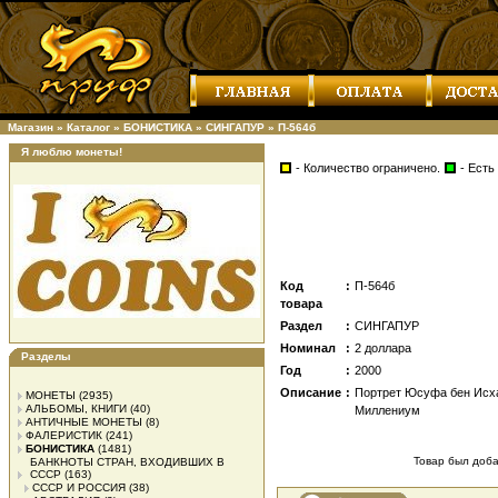
Магазин
»
Каталог
»
БОНИСТИКА
»
СИНГАПУР
»
П-564б
Я люблю монеты!
- Количество ограничено.
- Есть
Код
:
П-564б
товара
Раздел
:
СИНГАПУР
Номинал
:
2 доллара
Разделы
Год
:
2000
Описание
:
Портрет Юсуфа бен Исха
МОНЕТЫ
(2935)
АЛЬБОМЫ, КНИГИ
(40)
Миллениум
АНТИЧНЫЕ МОНЕТЫ
(8)
ФАЛЕРИСТИК
(241)
БОНИСТИКА
(1481)
Товар был добав
БАНКНОТЫ СТРАН, ВХОДИВШИХ В
СССР
(163)
СССР И РОССИЯ
(38)