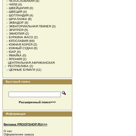
ЧЕХОСЛОВАКИЯ
(4)
ЧИЛИ
(4)
ШВЕЙЦАРИЯ
(0)
ШВЕЦИЯ
(4)
ШОТЛАНДИЯ
(4)
ШРИ-ЛАНКА
(8)
ЭКВАДОР
(8)
ЭКВАТОРИАЛЬНАЯ ГВИНЕЯ
(3)
ЭРИТРЕЯ
(5)
ЭФИОПИЯ
(2)
БУРКИНА ФАСО
(2)
ЮГОСЛАВИЯ
(66)
ЮЖНАЯ КОРЕЯ
(2)
ЮЖНЫЙ СУДАН
(6)
ЮАР
(0)
ЯМАЙКА
(0)
ЯПОНИЯ
(2)
ЦЕНТРАЛЬНАЯ АФРИКАНСКАЯ
РЕСПУБЛИКА
(2)
ЦЕННЫЕ БУМАГИ
(11)
Быстрый поиск
Расширенный поиск>>>
Информация
Витрина PROOFSHOP.RU>>>
О нас
Оформление заказа