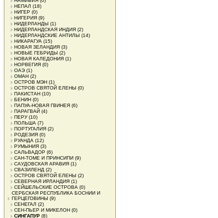
НАМИБИЯ
(0)
НЕПАЛ
(18)
НИГЕР
(0)
НИГЕРИЯ
(9)
НИДЕРЛАНДЫ
(1)
НИДЕРЛАНДСКАЯ ИНДИЯ
(2)
НИДЕРЛАНДСКИЕ АНТИЛЫ
(14)
НИКАРАГУА
(15)
НОВАЯ ЗЕЛАНДИЯ
(3)
НОВЫЕ ГЕБРИДЫ
(2)
НОВАЯ КАЛЕДОНИЯ
(1)
НОРВЕГИЯ
(0)
ОАЭ
(1)
ОМАН
(2)
ОСТРОВ МЭН
(1)
ОСТРОВ СВЯТОЙ ЕЛЕНЫ
(0)
ПАКИСТАН
(10)
БЕНИН
(0)
ПАПУА-НОВАЯ ГВИНЕЯ
(6)
ПАРАГВАЙ
(4)
ПЕРУ
(10)
ПОЛЬША
(7)
ПОРТУГАЛИЯ
(2)
РОДЕЗИЯ
(0)
РУАНДА
(12)
РУМЫНИЯ
(3)
САЛЬВАДОР
(6)
САН-ТОМЕ И ПРИНСИПИ
(9)
САУДОВСКАЯ АРАВИЯ
(1)
СВАЗИЛЕНД
(2)
ОСТРОВ СВЯТОЙ ЕЛЕНЫ
(2)
СЕВЕРНАЯ ИРЛАНДИЯ
(1)
СЕЙШЕЛЬСКИЕ ОСТРОВА
(0)
СЕРБСКАЯ РЕСПУБЛИКА БОСНИИ И
ГЕРЦЕГОВИНЫ
(9)
СЕНЕГАЛ
(2)
СЕН-ПЬЕР И МИКЕЛОН
(0)
СИНГАПУР
(8)