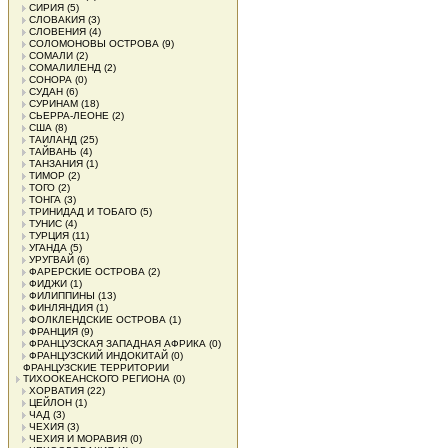
СИРИЯ
(5)
СЛОВАКИЯ
(3)
СЛОВЕНИЯ
(4)
СОЛОМОНОВЫ ОСТРОВА
(9)
СОМАЛИ
(2)
СОМАЛИЛЕНД
(2)
СОНОРА
(0)
СУДАН
(6)
СУРИНАМ
(18)
СЬЕРРА-ЛЕОНЕ
(2)
США
(8)
ТАИЛАНД
(25)
ТАЙВАНЬ
(4)
ТАНЗАНИЯ
(1)
ТИМОР
(2)
ТОГО
(2)
ТОНГА
(3)
ТРИНИДАД И ТОБАГО
(5)
ТУНИС
(4)
ТУРЦИЯ
(11)
УГАНДА
(5)
УРУГВАЙ
(6)
ФАРЕРСКИЕ ОСТРОВА
(2)
ФИДЖИ
(1)
ФИЛИППИНЫ
(13)
ФИНЛЯНДИЯ
(1)
ФОЛКЛЕНДСКИЕ ОСТРОВА
(1)
ФРАНЦИЯ
(9)
ФРАНЦУЗСКАЯ ЗАПАДНАЯ АФРИКА
(0)
ФРАНЦУЗСКИЙ ИНДОКИТАЙ
(0)
ФРАНЦУЗСКИЕ ТЕРРИТОРИИ
ТИХООКЕАНСКОГО РЕГИОНА
(0)
ХОРВАТИЯ
(22)
ЦЕЙЛОН
(1)
ЧАД
(3)
ЧЕХИЯ
(3)
ЧЕХИЯ И МОРАВИЯ
(0)