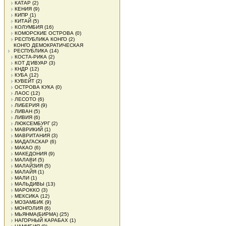
КАТАР
(2)
КЕНИЯ
(9)
КИПР
(1)
КИТАЙ
(5)
КОЛУМБИЯ
(16)
КОМОРСКИЕ ОСТРОВА
(0)
РЕСПУБЛИКА КОНГО
(2)
КОНГО ДЕМОКРАТИЧЕСКАЯ
РЕСПУБЛИКА
(14)
КОСТА-РИКА
(2)
КОТ Д'ИВУАР
(3)
КНДР
(12)
КУБА
(12)
КУВЕЙТ
(2)
ОСТРОВА КУКА
(0)
ЛАОС
(12)
ЛЕСОТО
(6)
ЛИБЕРИЯ
(9)
ЛИВАН
(5)
ЛИВИЯ
(6)
ЛЮКСЕМБУРГ
(2)
МАВРИКИЙ
(1)
МАВРИТАНИЯ
(3)
МАДАГАСКАР
(6)
МАКАО
(6)
МАКЕДОНИЯ
(9)
МАЛАВИ
(5)
МАЛАЙЗИЯ
(5)
МАЛАЙЯ
(1)
МАЛИ
(1)
МАЛЬДИВЫ
(13)
МАРОККО
(3)
МЕКСИКА
(12)
МОЗАМБИК
(9)
МОНГОЛИЯ
(6)
МЬЯНМА(БИРМА)
(25)
НАГОРНЫЙ КАРАБАХ
(1)