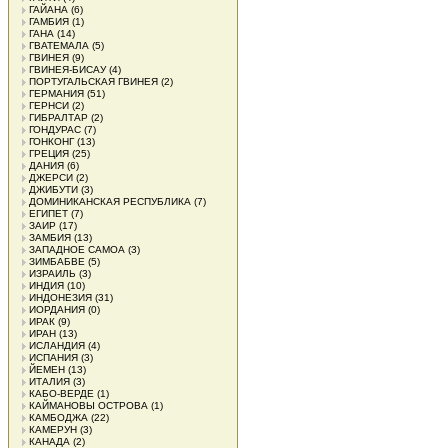
ГАЙАНА
(6)
ГАМБИЯ
(1)
ГАНА
(14)
ГВАТЕМАЛА
(5)
ГВИНЕЯ
(9)
ГВИНЕЯ-БИСАУ
(4)
ПОРТУГАЛЬСКАЯ ГВИНЕЯ
(2)
ГЕРМАНИЯ
(51)
ГЕРНСИ
(2)
ГИБРАЛТАР
(2)
ГОНДУРАС
(7)
ГОНКОНГ
(13)
ГРЕЦИЯ
(25)
ДАНИЯ
(6)
ДЖЕРСИ
(2)
ДЖИБУТИ
(3)
ДОМИНИКАНСКАЯ РЕСПУБЛИКА
(7)
ЕГИПЕТ
(7)
ЗАИР
(17)
ЗАМБИЯ
(13)
ЗАПАДНОЕ САМОА
(3)
ЗИМБАБВЕ
(5)
ИЗРАИЛЬ
(3)
ИНДИЯ
(10)
ИНДОНЕЗИЯ
(31)
ИОРДАНИЯ
(0)
ИРАК
(9)
ИРАН
(13)
ИСЛАНДИЯ
(4)
ИСПАНИЯ
(3)
ЙЕМЕН
(13)
ИТАЛИЯ
(3)
КАБО-ВЕРДЕ
(1)
КАЙМАНОВЫ ОСТРОВА
(1)
КАМБОДЖА
(22)
КАМЕРУН
(3)
КАНАДА
(2)