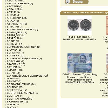
АВСТРАЛИЯ
(3)
АВСТРО-ВЕНГРИЯ
(1)
АВСТРИЯ
(6)
АЛБАНИЯ
(9)
АЛЖИР
(5)
Посетители, которые заказывают д
АНГОЛА
(6)
АРГЕНТИНА
(20)
АРУБА
(5)
АФГАНИСТАН
(9)
БАВАРИЯ
(3)
БАГАМСКИЕ ОСТРОВА
(9)
БАНГЛАДЕШ
(17)
БАРБАДОС
(0)
Р-5253 : Колосья. XF :
П-2
БАХРЕЙН
(0)
МОНЕТЫ : АЗИЯ : ИЗРАИЛЬ
Мел
БЕЛИЗ
(1)
"П
БЕЛЬГИЯ
(3)
БЕРМУДСКИЕ ОСТРОВА
(1)
БИАФРА
(2)
БОЛГАРИЯ
(7)
БОЛИВИЯ
(12)
БОСНИЯ И ГЕРЦЕГОВИНА
(5)
БОТСВАНА
(2)
БРАЗИЛИЯ
(15)
БРУНЕЙ
(9)
БУРУНДИ
(10)
БУТАН
(14)
П-1672 : Бенито Хуарес. Вид
П-2
ВАЛЮТНЫЙ СОЮЗ ЦЕНТРАЛЬНОЙ
Косихи. Весы. Книга.
ме
АФРИКИ
(0)
Полимерная банкнота :
хранен
ВАНУАТУ
(3)
БОНИСТИКА : МЕКСИКА
женщи
ВЕЛИКОБРИТАНИЯ
(14)
ВЕНГРИЯ
(25)
За
ВЕНЕСУЭЛА
(17)
валютн
ВОСТОЧНЫЕ КАРИБЫ
(1)
озна
БОНИ
ВЬЕТНАМ
(9)
ВЬЕТНАМ ЮЖНЫЙ
(3)
ВЮРТЕМБЕРГ
(1)
ГАБОН
(2)
ГАИТИ
(4)