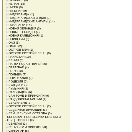
НАМИБИЯ
(0)
НЕПАЛ
(18)
НИГЕР
(0)
НИГЕРИЯ
(9)
НИДЕРЛАНДЫ
(1)
НИДЕРЛАНДСКАЯ ИНДИЯ
(2)
НИДЕРЛАНДСКИЕ АНТИЛЫ
(14)
НИКАРАГУА
(15)
НОВАЯ ЗЕЛАНДИЯ
(3)
НОВЫЕ ГЕБРИДЫ
(2)
НОВАЯ КАЛЕДОНИЯ
(1)
НОРВЕГИЯ
(0)
ОАЭ
(1)
ОМАН
(2)
ОСТРОВ МЭН
(1)
ОСТРОВ СВЯТОЙ ЕЛЕНЫ
(0)
ПАКИСТАН
(10)
БЕНИН
(0)
ПАПУА-НОВАЯ ГВИНЕЯ
(6)
ПАРАГВАЙ
(4)
ПЕРУ
(10)
ПОЛЬША
(7)
ПОРТУГАЛИЯ
(2)
РОДЕЗИЯ
(0)
РУАНДА
(12)
РУМЫНИЯ
(3)
САЛЬВАДОР
(6)
САН-ТОМЕ И ПРИНСИПИ
(9)
САУДОВСКАЯ АРАВИЯ
(1)
СВАЗИЛЕНД
(2)
ОСТРОВ СВЯТОЙ ЕЛЕНЫ
(2)
СЕВЕРНАЯ ИРЛАНДИЯ
(1)
СЕЙШЕЛЬСКИЕ ОСТРОВА
(0)
СЕРБСКАЯ РЕСПУБЛИКА БОСНИИ И
ГЕРЦЕГОВИНЫ
(9)
СЕНЕГАЛ
(2)
СЕН-ПЬЕР И МИКЕЛОН
(0)
СИНГАПУР
(8)