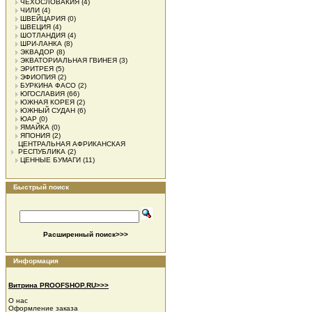
ЧЕХОСЛОВАКИЯ
(4)
ЧИЛИ
(4)
ШВЕЙЦАРИЯ
(0)
ШВЕЦИЯ
(4)
ШОТЛАНДИЯ
(4)
ШРИ-ЛАНКА
(8)
ЭКВАДОР
(8)
ЭКВАТОРИАЛЬНАЯ ГВИНЕЯ
(3)
ЭРИТРЕЯ
(5)
ЭФИОПИЯ
(2)
БУРКИНА ФАСО
(2)
ЮГОСЛАВИЯ
(66)
ЮЖНАЯ КОРЕЯ
(2)
ЮЖНЫЙ СУДАН
(6)
ЮАР
(0)
ЯМАЙКА
(0)
ЯПОНИЯ
(2)
ЦЕНТРАЛЬНАЯ АФРИКАНСКАЯ
РЕСПУБЛИКА
(2)
ЦЕННЫЕ БУМАГИ
(11)
Быстрый поиск
Расширенный поиск>>>
Информация
Витрина PROOFSHOP.RU>>>
О нас
Оформление заказа