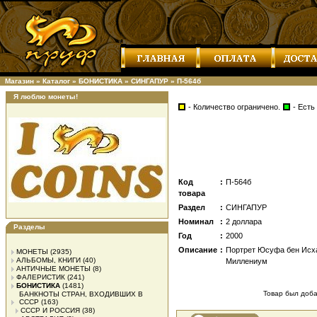
Магазин
»
Каталог
»
БОНИСТИКА
»
СИНГАПУР
»
П-564б
Я люблю монеты!
- Количество ограничено.
- Есть
Код
:
П-564б
товара
Раздел
:
СИНГАПУР
Номинал
:
2 доллара
Разделы
Год
:
2000
Описание
:
Портрет Юсуфа бен Исха
МОНЕТЫ
(2935)
АЛЬБОМЫ, КНИГИ
(40)
Миллениум
АНТИЧНЫЕ МОНЕТЫ
(8)
ФАЛЕРИСТИК
(241)
БОНИСТИКА
(1481)
Товар был добав
БАНКНОТЫ СТРАН, ВХОДИВШИХ В
СССР
(163)
СССР И РОССИЯ
(38)