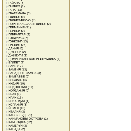
ГАЙАНА
(6)
ГАМБИЯ
(1)
ГАНА
(14)
ГВАТЕМАЛА
(5)
ГВИНЕЯ
(9)
ГВИНЕЯ-БИСАУ
(4)
ПОРТУГАЛЬСКАЯ ГВИНЕЯ
(2)
ГЕРМАНИЯ
(51)
ГЕРНСИ
(2)
ГИБРАЛТАР
(2)
ГОНДУРАС
(7)
ГОНКОНГ
(13)
ГРЕЦИЯ
(25)
ДАНИЯ
(6)
ДЖЕРСИ
(2)
ДЖИБУТИ
(3)
ДОМИНИКАНСКАЯ РЕСПУБЛИКА
(7)
ЕГИПЕТ
(7)
ЗАИР
(17)
ЗАМБИЯ
(13)
ЗАПАДНОЕ САМОА
(3)
ЗИМБАБВЕ
(5)
ИЗРАИЛЬ
(3)
ИНДИЯ
(10)
ИНДОНЕЗИЯ
(31)
ИОРДАНИЯ
(0)
ИРАК
(9)
ИРАН
(13)
ИСЛАНДИЯ
(4)
ИСПАНИЯ
(3)
ЙЕМЕН
(13)
ИТАЛИЯ
(3)
КАБО-ВЕРДЕ
(1)
КАЙМАНОВЫ ОСТРОВА
(1)
КАМБОДЖА
(22)
КАМЕРУН
(3)
КАНАДА
(2)