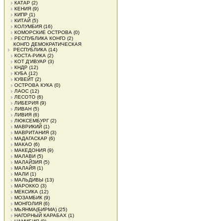
КАТАР
(2)
КЕНИЯ
(9)
КИПР
(1)
КИТАЙ
(5)
КОЛУМБИЯ
(16)
КОМОРСКИЕ ОСТРОВА
(0)
РЕСПУБЛИКА КОНГО
(2)
КОНГО ДЕМОКРАТИЧЕСКАЯ
РЕСПУБЛИКА
(14)
КОСТА-РИКА
(2)
КОТ Д'ИВУАР
(3)
КНДР
(12)
КУБА
(12)
КУВЕЙТ
(2)
ОСТРОВА КУКА
(0)
ЛАОС
(12)
ЛЕСОТО
(6)
ЛИБЕРИЯ
(9)
ЛИВАН
(5)
ЛИВИЯ
(6)
ЛЮКСЕМБУРГ
(2)
МАВРИКИЙ
(1)
МАВРИТАНИЯ
(3)
МАДАГАСКАР
(6)
МАКАО
(6)
МАКЕДОНИЯ
(9)
МАЛАВИ
(5)
МАЛАЙЗИЯ
(5)
МАЛАЙЯ
(1)
МАЛИ
(1)
МАЛЬДИВЫ
(13)
МАРОККО
(3)
МЕКСИКА
(12)
МОЗАМБИК
(9)
МОНГОЛИЯ
(6)
МЬЯНМА(БИРМА)
(25)
НАГОРНЫЙ КАРАБАХ
(1)