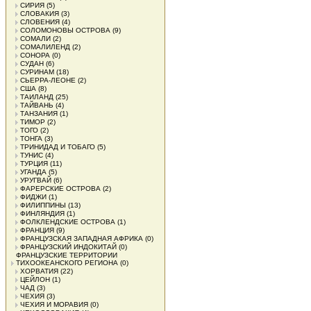
СИРИЯ
(5)
СЛОВАКИЯ
(3)
СЛОВЕНИЯ
(4)
СОЛОМОНОВЫ ОСТРОВА
(9)
СОМАЛИ
(2)
СОМАЛИЛЕНД
(2)
СОНОРА
(0)
СУДАН
(6)
СУРИНАМ
(18)
СЬЕРРА-ЛЕОНЕ
(2)
США
(8)
ТАИЛАНД
(25)
ТАЙВАНЬ
(4)
ТАНЗАНИЯ
(1)
ТИМОР
(2)
ТОГО
(2)
ТОНГА
(3)
ТРИНИДАД И ТОБАГО
(5)
ТУНИС
(4)
ТУРЦИЯ
(11)
УГАНДА
(5)
УРУГВАЙ
(6)
ФАРЕРСКИЕ ОСТРОВА
(2)
ФИДЖИ
(1)
ФИЛИППИНЫ
(13)
ФИНЛЯНДИЯ
(1)
ФОЛКЛЕНДСКИЕ ОСТРОВА
(1)
ФРАНЦИЯ
(9)
ФРАНЦУЗСКАЯ ЗАПАДНАЯ АФРИКА
(0)
ФРАНЦУЗСКИЙ ИНДОКИТАЙ
(0)
ФРАНЦУЗСКИЕ ТЕРРИТОРИИ
ТИХООКЕАНСКОГО РЕГИОНА
(0)
ХОРВАТИЯ
(22)
ЦЕЙЛОН
(1)
ЧАД
(3)
ЧЕХИЯ
(3)
ЧЕХИЯ И МОРАВИЯ
(0)