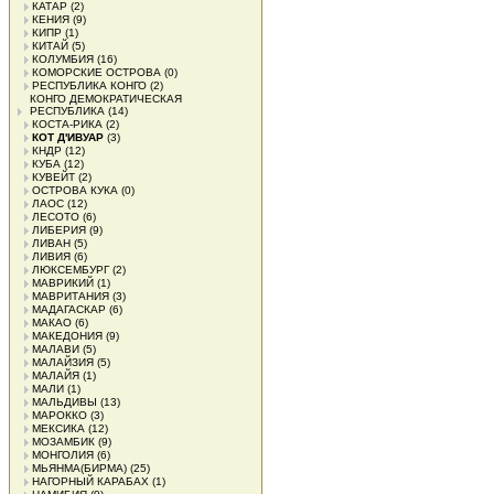
КАТАР
(2)
КЕНИЯ
(9)
КИПР
(1)
КИТАЙ
(5)
КОЛУМБИЯ
(16)
КОМОРСКИЕ ОСТРОВА
(0)
РЕСПУБЛИКА КОНГО
(2)
КОНГО ДЕМОКРАТИЧЕСКАЯ
РЕСПУБЛИКА
(14)
КОСТА-РИКА
(2)
КОТ Д'ИВУАР
(3)
КНДР
(12)
КУБА
(12)
КУВЕЙТ
(2)
ОСТРОВА КУКА
(0)
ЛАОС
(12)
ЛЕСОТО
(6)
ЛИБЕРИЯ
(9)
ЛИВАН
(5)
ЛИВИЯ
(6)
ЛЮКСЕМБУРГ
(2)
МАВРИКИЙ
(1)
МАВРИТАНИЯ
(3)
МАДАГАСКАР
(6)
МАКАО
(6)
МАКЕДОНИЯ
(9)
МАЛАВИ
(5)
МАЛАЙЗИЯ
(5)
МАЛАЙЯ
(1)
МАЛИ
(1)
МАЛЬДИВЫ
(13)
МАРОККО
(3)
МЕКСИКА
(12)
МОЗАМБИК
(9)
МОНГОЛИЯ
(6)
МЬЯНМА(БИРМА)
(25)
НАГОРНЫЙ КАРАБАХ
(1)