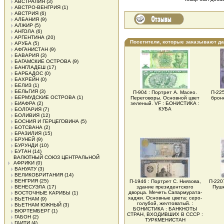
АВСТРАЛИЯ
(3)
АВСТРО-ВЕНГРИЯ
(1)
АВСТРИЯ
(6)
АЛБАНИЯ
(9)
АЛЖИР
(5)
АНГОЛА
(6)
АРГЕНТИНА
(20)
Посетители, которые заказывают д
АРУБА
(5)
АФГАНИСТАН
(9)
БАВАРИЯ
(3)
БАГАМСКИЕ ОСТРОВА
(9)
БАНГЛАДЕШ
(17)
БАРБАДОС
(0)
БАХРЕЙН
(0)
БЕЛИЗ
(1)
БЕЛЬГИЯ
(3)
П-904 : Портрет А. Масео.
П-225
БЕРМУДСКИЕ ОСТРОВА
(1)
Переговоры. Основной цвет
брон
БИАФРА
(2)
зеленый. VF : БОНИСТИКА :
КУБА
БОЛГАРИЯ
(7)
БОЛИВИЯ
(12)
БОСНИЯ И ГЕРЦЕГОВИНА
(5)
БОТСВАНА
(2)
БРАЗИЛИЯ
(15)
БРУНЕЙ
(9)
БУРУНДИ
(10)
БУТАН
(14)
ВАЛЮТНЫЙ СОЮЗ ЦЕНТРАЛЬНОЙ
АФРИКИ
(0)
ВАНУАТУ
(3)
ВЕЛИКОБРИТАНИЯ
(14)
ВЕНГРИЯ
(25)
П-1946 : Портрет С. Ниязова,
П-220
ВЕНЕСУЭЛА
(17)
здание президентского
Пушк
дворца. Мечеть Сапармурата-
ВОСТОЧНЫЕ КАРИБЫ
(1)
хаджи. Основные цвета: серо-
ВЬЕТНАМ
(9)
голубой, желтоватый. :
ВЬЕТНАМ ЮЖНЫЙ
(3)
БОНИСТИКА : БАНКНОТЫ
ВЮРТЕМБЕРГ
(1)
СТРАН, ВХОДИВШИХ В СССР :
ГАБОН
(2)
ТУРКМЕНИСТАН
ГАИТИ
(4)