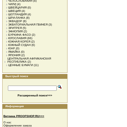
ЧЕХОСЛОВАКИЯ
(4)
ЧИЛИ
(4)
ШВЕЙЦАРИЯ
(0)
ШВЕЦИЯ
(4)
ШОТЛАНДИЯ
(4)
ШРИ-ЛАНКА
(8)
ЭКВАДОР
(8)
ЭКВАТОРИАЛЬНАЯ ГВИНЕЯ
(3)
ЭРИТРЕЯ
(5)
ЭФИОПИЯ
(2)
БУРКИНА ФАСО
(2)
ЮГОСЛАВИЯ
(66)
ЮЖНАЯ КОРЕЯ
(2)
ЮЖНЫЙ СУДАН
(6)
ЮАР
(0)
ЯМАЙКА
(0)
ЯПОНИЯ
(2)
ЦЕНТРАЛЬНАЯ АФРИКАНСКАЯ
РЕСПУБЛИКА
(2)
ЦЕННЫЕ БУМАГИ
(11)
Быстрый поиск
Расширенный поиск>>>
Информация
Витрина PROOFSHOP.RU>>>
О нас
Оформление заказа