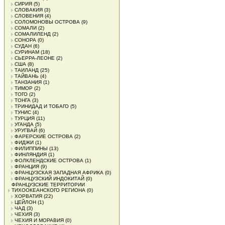
СИРИЯ
(5)
СЛОВАКИЯ
(3)
СЛОВЕНИЯ
(4)
СОЛОМОНОВЫ ОСТРОВА
(9)
СОМАЛИ
(2)
СОМАЛИЛЕНД
(2)
СОНОРА
(0)
СУДАН
(6)
СУРИНАМ
(18)
СЬЕРРА-ЛЕОНЕ
(2)
США
(8)
ТАИЛАНД
(25)
ТАЙВАНЬ
(4)
ТАНЗАНИЯ
(1)
ТИМОР
(2)
ТОГО
(2)
ТОНГА
(3)
ТРИНИДАД И ТОБАГО
(5)
ТУНИС
(4)
ТУРЦИЯ
(11)
УГАНДА
(5)
УРУГВАЙ
(6)
ФАРЕРСКИЕ ОСТРОВА
(2)
ФИДЖИ
(1)
ФИЛИППИНЫ
(13)
ФИНЛЯНДИЯ
(1)
ФОЛКЛЕНДСКИЕ ОСТРОВА
(1)
ФРАНЦИЯ
(9)
ФРАНЦУЗСКАЯ ЗАПАДНАЯ АФРИКА
(0)
ФРАНЦУЗСКИЙ ИНДОКИТАЙ
(0)
ФРАНЦУЗСКИЕ ТЕРРИТОРИИ
ТИХООКЕАНСКОГО РЕГИОНА
(0)
ХОРВАТИЯ
(22)
ЦЕЙЛОН
(1)
ЧАД
(3)
ЧЕХИЯ
(3)
ЧЕХИЯ И МОРАВИЯ
(0)