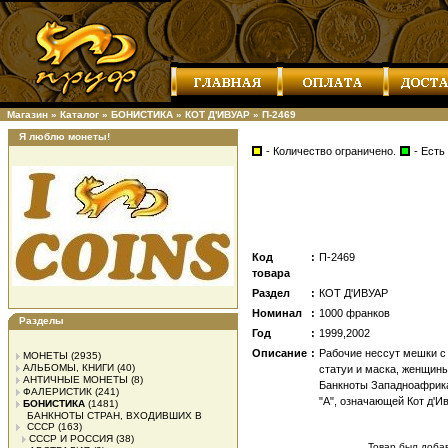
Магазин
»
Каталог
»
БОНИСТИКА
»
КОТ Д'ИВУАР
»
П-2469
Я люблю монеты!
- Количество ограничено.
- Есть
Код
:
П-2469
товара
Раздел
:
КОТ Д'ИВУАР
Номинал
:
1000 франков
Разделы
Год
:
1999,2002
Описание
:
Рабочие нессут мешки с
МОНЕТЫ
(2935)
АЛЬБОМЫ, КНИГИ
(40)
статуи и маска, женщины
АНТИЧНЫЕ МОНЕТЫ
(8)
Банкноты Западноафрика
ФАЛЕРИСТИК
(241)
"A", означающей Кот д'И
БОНИСТИКА
(1481)
БАНКНОТЫ СТРАН, ВХОДИВШИХ В
СССР
(163)
СССР И РОССИЯ
(38)
Товар был добавл