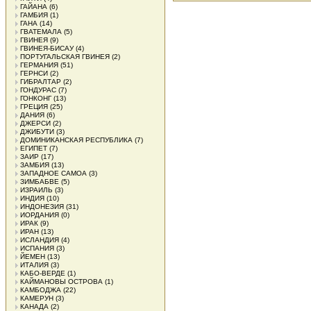
ГАЙАНА
(6)
ГАМБИЯ
(1)
ГАНА
(14)
ГВАТЕМАЛА
(5)
ГВИНЕЯ
(9)
ГВИНЕЯ-БИСАУ
(4)
ПОРТУГАЛЬСКАЯ ГВИНЕЯ
(2)
ГЕРМАНИЯ
(51)
ГЕРНСИ
(2)
ГИБРАЛТАР
(2)
ГОНДУРАС
(7)
ГОНКОНГ
(13)
ГРЕЦИЯ
(25)
ДАНИЯ
(6)
ДЖЕРСИ
(2)
ДЖИБУТИ
(3)
ДОМИНИКАНСКАЯ РЕСПУБЛИКА
(7)
ЕГИПЕТ
(7)
ЗАИР
(17)
ЗАМБИЯ
(13)
ЗАПАДНОЕ САМОА
(3)
ЗИМБАБВЕ
(5)
ИЗРАИЛЬ
(3)
ИНДИЯ
(10)
ИНДОНЕЗИЯ
(31)
ИОРДАНИЯ
(0)
ИРАК
(9)
ИРАН
(13)
ИСЛАНДИЯ
(4)
ИСПАНИЯ
(3)
ЙЕМЕН
(13)
ИТАЛИЯ
(3)
КАБО-ВЕРДЕ
(1)
КАЙМАНОВЫ ОСТРОВА
(1)
КАМБОДЖА
(22)
КАМЕРУН
(3)
КАНАДА
(2)