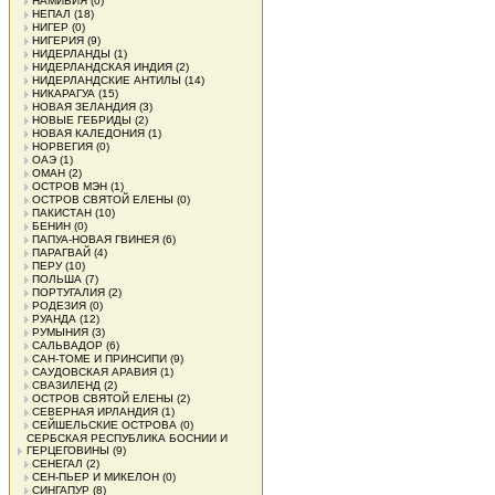
НАМИБИЯ
(0)
НЕПАЛ
(18)
НИГЕР
(0)
НИГЕРИЯ
(9)
НИДЕРЛАНДЫ
(1)
НИДЕРЛАНДСКАЯ ИНДИЯ
(2)
НИДЕРЛАНДСКИЕ АНТИЛЫ
(14)
НИКАРАГУА
(15)
НОВАЯ ЗЕЛАНДИЯ
(3)
НОВЫЕ ГЕБРИДЫ
(2)
НОВАЯ КАЛЕДОНИЯ
(1)
НОРВЕГИЯ
(0)
ОАЭ
(1)
ОМАН
(2)
ОСТРОВ МЭН
(1)
ОСТРОВ СВЯТОЙ ЕЛЕНЫ
(0)
ПАКИСТАН
(10)
БЕНИН
(0)
ПАПУА-НОВАЯ ГВИНЕЯ
(6)
ПАРАГВАЙ
(4)
ПЕРУ
(10)
ПОЛЬША
(7)
ПОРТУГАЛИЯ
(2)
РОДЕЗИЯ
(0)
РУАНДА
(12)
РУМЫНИЯ
(3)
САЛЬВАДОР
(6)
САН-ТОМЕ И ПРИНСИПИ
(9)
САУДОВСКАЯ АРАВИЯ
(1)
СВАЗИЛЕНД
(2)
ОСТРОВ СВЯТОЙ ЕЛЕНЫ
(2)
СЕВЕРНАЯ ИРЛАНДИЯ
(1)
СЕЙШЕЛЬСКИЕ ОСТРОВА
(0)
СЕРБСКАЯ РЕСПУБЛИКА БОСНИИ И
ГЕРЦЕГОВИНЫ
(9)
СЕНЕГАЛ
(2)
СЕН-ПЬЕР И МИКЕЛОН
(0)
СИНГАПУР
(8)