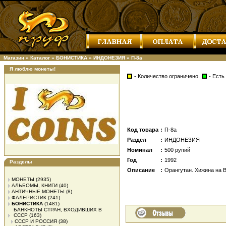
Магазин
»
Каталог
»
БОНИСТИКА
»
ИНДОНЕЗИЯ
»
П-8а
Я люблю монеты!
- Количество ограничено.
- Есть
Код товара
:
П-8а
Раздел
:
ИНДОНЕЗИЯ
Номинал
:
500 рупий
Год
:
1992
Разделы
Описание
:
Орангутан. Хижина на 
МОНЕТЫ
(2935)
АЛЬБОМЫ, КНИГИ
(40)
АНТИЧНЫЕ МОНЕТЫ
(8)
ФАЛЕРИСТИК
(241)
БОНИСТИКА
(1481)
БАНКНОТЫ СТРАН, ВХОДИВШИХ В
СССР
(163)
СССР И РОССИЯ
(38)