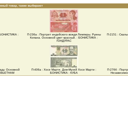
анный товар, также выбирают
: БОНИСТИКА :
П-236а : Портрет индейского вождя Лемпиры. Руины
П-2151 : Скал
Копана. Основной цвет красный. : БОНИСТИКА :
ГОНДУРАС
саду. Основной
П-406а : Хосе Марти. Дом-Музей Хосе Марти :
П-276б : Порт
 : ВЬЕТНАМ
БОНИСТИКА : КУБА
Независимо