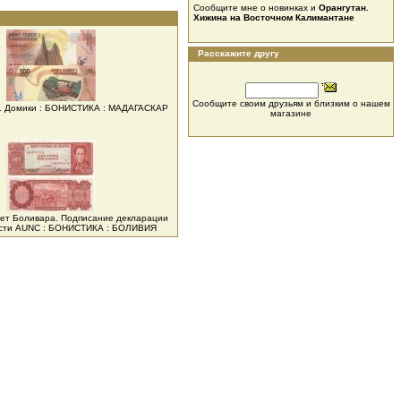
Сообщите мне о новинках и
Орангутан.
Хижина на Восточном Калимантане
Расскажите другу
Сообщите своим друзьям и близким о нашем
ы. Домики : БОНИСТИКА : МАДАГАСКАР
магазине
рет Боливара. Подписание декларации
сти AUNC : БОНИСТИКА : БОЛИВИЯ