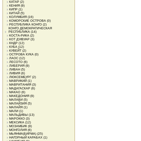
КАТАР
(2)
КЕНИЯ
(9)
КИПР
(1)
КИТАЙ
(5)
КОЛУМБИЯ
(16)
КОМОРСКИЕ ОСТРОВА
(0)
РЕСПУБЛИКА КОНГО
(2)
КОНГО ДЕМОКРАТИЧЕСКАЯ
РЕСПУБЛИКА
(14)
КОСТА-РИКА
(2)
КОТ Д'ИВУАР
(3)
КНДР
(12)
КУБА
(12)
КУВЕЙТ
(2)
ОСТРОВА КУКА
(0)
ЛАОС
(12)
ЛЕСОТО
(6)
ЛИБЕРИЯ
(9)
ЛИВАН
(5)
ЛИВИЯ
(6)
ЛЮКСЕМБУРГ
(2)
МАВРИКИЙ
(1)
МАВРИТАНИЯ
(3)
МАДАГАСКАР
(6)
МАКАО
(6)
МАКЕДОНИЯ
(9)
МАЛАВИ
(5)
МАЛАЙЗИЯ
(5)
МАЛАЙЯ
(1)
МАЛИ
(1)
МАЛЬДИВЫ
(13)
МАРОККО
(3)
МЕКСИКА
(12)
МОЗАМБИК
(9)
МОНГОЛИЯ
(6)
МЬЯНМА(БИРМА)
(25)
НАГОРНЫЙ КАРАБАХ
(1)