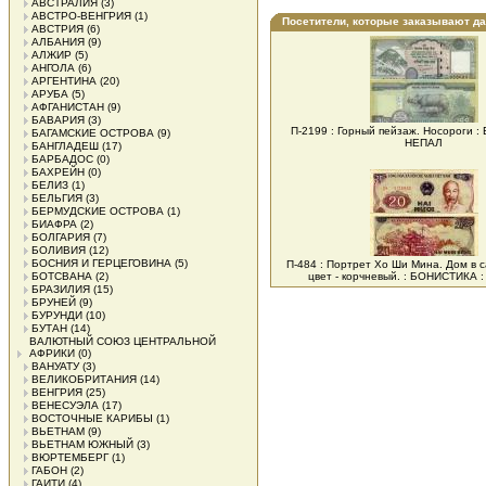
АВСТРАЛИЯ
(3)
АВСТРО-ВЕНГРИЯ
(1)
Посетители, которые заказывают д
АВСТРИЯ
(6)
АЛБАНИЯ
(9)
АЛЖИР
(5)
АНГОЛА
(6)
АРГЕНТИНА
(20)
АРУБА
(5)
АФГАНИСТАН
(9)
БАВАРИЯ
(3)
П-2199 : Горный пейзаж. Носороги 
БАГАМСКИЕ ОСТРОВА
(9)
НЕПАЛ
БАНГЛАДЕШ
(17)
БАРБАДОС
(0)
БАХРЕЙН
(0)
БЕЛИЗ
(1)
БЕЛЬГИЯ
(3)
БЕРМУДСКИЕ ОСТРОВА
(1)
БИАФРА
(2)
БОЛГАРИЯ
(7)
БОЛИВИЯ
(12)
БОСНИЯ И ГЕРЦЕГОВИНА
(5)
П-484 : Портрет Хо Ши Мина. Дом в 
БОТСВАНА
(2)
цвет - корчневый. : БОНИСТИКА
БРАЗИЛИЯ
(15)
БРУНЕЙ
(9)
БУРУНДИ
(10)
БУТАН
(14)
ВАЛЮТНЫЙ СОЮЗ ЦЕНТРАЛЬНОЙ
АФРИКИ
(0)
ВАНУАТУ
(3)
ВЕЛИКОБРИТАНИЯ
(14)
ВЕНГРИЯ
(25)
ВЕНЕСУЭЛА
(17)
ВОСТОЧНЫЕ КАРИБЫ
(1)
ВЬЕТНАМ
(9)
ВЬЕТНАМ ЮЖНЫЙ
(3)
ВЮРТЕМБЕРГ
(1)
ГАБОН
(2)
ГАИТИ
(4)