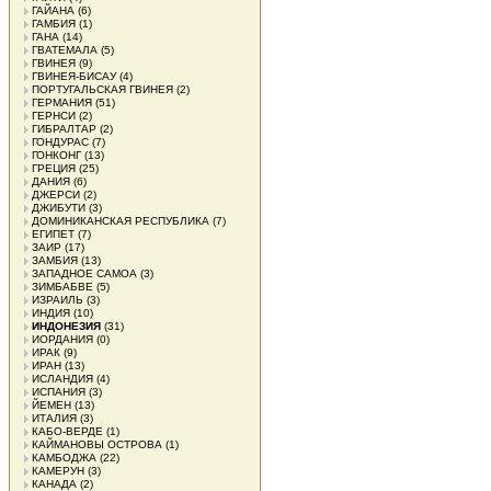
ГАЙАНА
(6)
ГАМБИЯ
(1)
ГАНА
(14)
ГВАТЕМАЛА
(5)
ГВИНЕЯ
(9)
ГВИНЕЯ-БИСАУ
(4)
ПОРТУГАЛЬСКАЯ ГВИНЕЯ
(2)
ГЕРМАНИЯ
(51)
ГЕРНСИ
(2)
ГИБРАЛТАР
(2)
ГОНДУРАС
(7)
ГОНКОНГ
(13)
ГРЕЦИЯ
(25)
ДАНИЯ
(6)
ДЖЕРСИ
(2)
ДЖИБУТИ
(3)
ДОМИНИКАНСКАЯ РЕСПУБЛИКА
(7)
ЕГИПЕТ
(7)
ЗАИР
(17)
ЗАМБИЯ
(13)
ЗАПАДНОЕ САМОА
(3)
ЗИМБАБВЕ
(5)
ИЗРАИЛЬ
(3)
ИНДИЯ
(10)
ИНДОНЕЗИЯ
(31)
ИОРДАНИЯ
(0)
ИРАК
(9)
ИРАН
(13)
ИСЛАНДИЯ
(4)
ИСПАНИЯ
(3)
ЙЕМЕН
(13)
ИТАЛИЯ
(3)
КАБО-ВЕРДЕ
(1)
КАЙМАНОВЫ ОСТРОВА
(1)
КАМБОДЖА
(22)
КАМЕРУН
(3)
КАНАДА
(2)