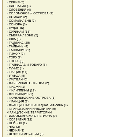
СИРИЯ
(5)
СЛОВАКИЯ
(3)
СЛОВЕНИЯ
(4)
СОЛОМОНОВЫ ОСТРОВА
(9)
СОМАЛИ
(2)
СОМАЛИЛЕНД
(2)
СОНОРА
(0)
СУДАН
(6)
СУРИНАМ
(18)
СЬЕРРА-ЛЕОНЕ
(2)
США
(8)
ТАИЛАНД
(25)
ТАЙВАНЬ
(4)
ТАНЗАНИЯ
(1)
ТИМОР
(2)
ТОГО
(2)
ТОНГА
(3)
ТРИНИДАД И ТОБАГО
(5)
ТУНИС
(4)
ТУРЦИЯ
(11)
УГАНДА
(5)
УРУГВАЙ
(6)
ФАРЕРСКИЕ ОСТРОВА
(2)
ФИДЖИ
(1)
ФИЛИППИНЫ
(13)
ФИНЛЯНДИЯ
(1)
ФОЛКЛЕНДСКИЕ ОСТРОВА
(1)
ФРАНЦИЯ
(9)
ФРАНЦУЗСКАЯ ЗАПАДНАЯ АФРИКА
(0)
ФРАНЦУЗСКИЙ ИНДОКИТАЙ
(0)
ФРАНЦУЗСКИЕ ТЕРРИТОРИИ
ТИХООКЕАНСКОГО РЕГИОНА
(0)
ХОРВАТИЯ
(22)
ЦЕЙЛОН
(1)
ЧАД
(3)
ЧЕХИЯ
(3)
ЧЕХИЯ И МОРАВИЯ
(0)