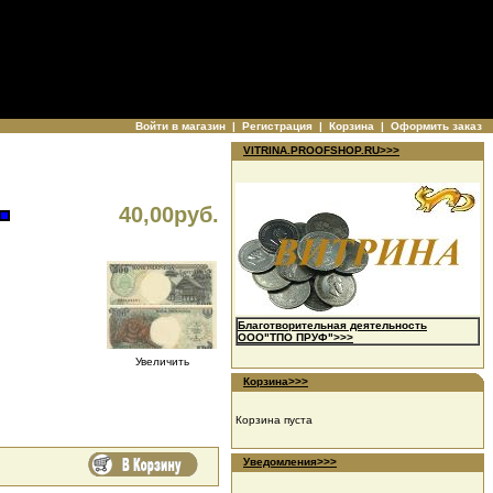
Войти в магазин
|
Регистрация
|
Корзина
|
Оформить заказ
VITRINA.PROOFSHOP.RU>>>
40,00руб.
Благотворительная деятельность
ООО"ТПО ПРУФ">>>
Увеличить
Корзина>>>
Корзина пуста
Уведомления>>>