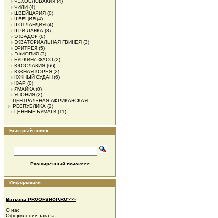
ЧЕХОСЛОВАКИЯ
(4)
ЧИЛИ
(4)
ШВЕЙЦАРИЯ
(0)
ШВЕЦИЯ
(4)
ШОТЛАНДИЯ
(4)
ШРИ-ЛАНКА
(8)
ЭКВАДОР
(8)
ЭКВАТОРИАЛЬНАЯ ГВИНЕЯ
(3)
ЭРИТРЕЯ
(5)
ЭФИОПИЯ
(2)
БУРКИНА ФАСО
(2)
ЮГОСЛАВИЯ
(66)
ЮЖНАЯ КОРЕЯ
(2)
ЮЖНЫЙ СУДАН
(6)
ЮАР
(0)
ЯМАЙКА
(0)
ЯПОНИЯ
(2)
ЦЕНТРАЛЬНАЯ АФРИКАНСКАЯ
РЕСПУБЛИКА
(2)
ЦЕННЫЕ БУМАГИ
(11)
Быстрый поиск
Расширенный поиск>>>
Информация
Витрина PROOFSHOP.RU>>>
О нас
Оформление заказа