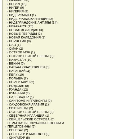
НАМИБИЯ
(0)
НЕПАЛ
(18)
НИГЕР
(0)
НИГЕРИЯ
(9)
НИДЕРЛАНДЫ
(1)
НИДЕРЛАНДСКАЯ ИНДИЯ
(2)
НИДЕРЛАНДСКИЕ АНТИЛЫ
(14)
НИКАРАГУА
(15)
НОВАЯ ЗЕЛАНДИЯ
(3)
НОВЫЕ ГЕБРИДЫ
(2)
НОВАЯ КАЛЕДОНИЯ
(1)
НОРВЕГИЯ
(0)
ОАЭ
(1)
ОМАН
(2)
ОСТРОВ МЭН
(1)
ОСТРОВ СВЯТОЙ ЕЛЕНЫ
(0)
ПАКИСТАН
(10)
БЕНИН
(0)
ПАПУА-НОВАЯ ГВИНЕЯ
(6)
ПАРАГВАЙ
(4)
ПЕРУ
(10)
ПОЛЬША
(7)
ПОРТУГАЛИЯ
(2)
РОДЕЗИЯ
(0)
РУАНДА
(12)
РУМЫНИЯ
(3)
САЛЬВАДОР
(6)
САН-ТОМЕ И ПРИНСИПИ
(9)
САУДОВСКАЯ АРАВИЯ
(1)
СВАЗИЛЕНД
(2)
ОСТРОВ СВЯТОЙ ЕЛЕНЫ
(2)
СЕВЕРНАЯ ИРЛАНДИЯ
(1)
СЕЙШЕЛЬСКИЕ ОСТРОВА
(0)
СЕРБСКАЯ РЕСПУБЛИКА БОСНИИ И
ГЕРЦЕГОВИНЫ
(9)
СЕНЕГАЛ
(2)
СЕН-ПЬЕР И МИКЕЛОН
(0)
СИНГАПУР
(8)