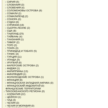
СИРИЯ
(5)
СЛОВАКИЯ
(3)
СЛОВЕНИЯ
(4)
СОЛОМОНОВЫ ОСТРОВА
(9)
СОМАЛИ
(2)
СОМАЛИЛЕНД
(2)
СОНОРА
(0)
СУДАН
(6)
СУРИНАМ
(18)
СЬЕРРА-ЛЕОНЕ
(2)
США
(8)
ТАИЛАНД
(25)
ТАЙВАНЬ
(4)
ТАНЗАНИЯ
(1)
ТИМОР
(2)
ТОГО
(2)
ТОНГА
(3)
ТРИНИДАД И ТОБАГО
(5)
ТУНИС
(4)
ТУРЦИЯ
(11)
УГАНДА
(5)
УРУГВАЙ
(6)
ФАРЕРСКИЕ ОСТРОВА
(2)
ФИДЖИ
(1)
ФИЛИППИНЫ
(13)
ФИНЛЯНДИЯ
(1)
ФОЛКЛЕНДСКИЕ ОСТРОВА
(1)
ФРАНЦИЯ
(9)
ФРАНЦУЗСКАЯ ЗАПАДНАЯ АФРИКА
(0)
ФРАНЦУЗСКИЙ ИНДОКИТАЙ
(0)
ФРАНЦУЗСКИЕ ТЕРРИТОРИИ
ТИХООКЕАНСКОГО РЕГИОНА
(0)
ХОРВАТИЯ
(22)
ЦЕЙЛОН
(1)
ЧАД
(3)
ЧЕХИЯ
(3)
ЧЕХИЯ И МОРАВИЯ
(0)