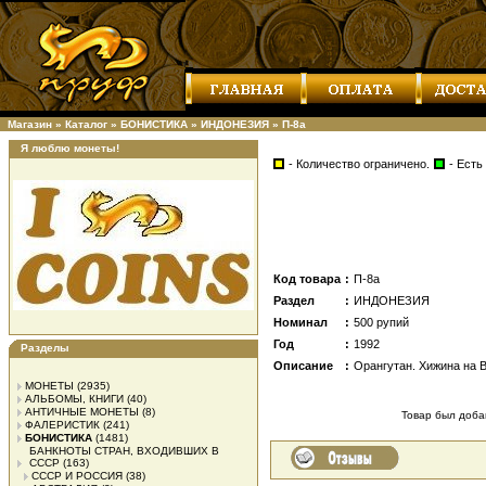
Магазин
»
Каталог
»
БОНИСТИКА
»
ИНДОНЕЗИЯ
»
П-8а
Я люблю монеты!
- Количество ограничено.
- Есть
Код товара
:
П-8а
Раздел
:
ИНДОНЕЗИЯ
Номинал
:
500 рупий
Год
:
1992
Разделы
Описание
:
Орангутан. Хижина на 
МОНЕТЫ
(2935)
АЛЬБОМЫ, КНИГИ
(40)
АНТИЧНЫЕ МОНЕТЫ
(8)
Товар был добав
ФАЛЕРИСТИК
(241)
БОНИСТИКА
(1481)
БАНКНОТЫ СТРАН, ВХОДИВШИХ В
СССР
(163)
СССР И РОССИЯ
(38)