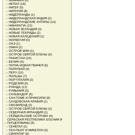
НАМИБИЯ
(0)
НЕПАЛ
(18)
НИГЕР
(0)
НИГЕРИЯ
(9)
НИДЕРЛАНДЫ
(1)
НИДЕРЛАНДСКАЯ ИНДИЯ
(2)
НИДЕРЛАНДСКИЕ АНТИЛЫ
(14)
НИКАРАГУА
(15)
НОВАЯ ЗЕЛАНДИЯ
(3)
НОВЫЕ ГЕБРИДЫ
(2)
НОВАЯ КАЛЕДОНИЯ
(1)
НОРВЕГИЯ
(0)
ОАЭ
(1)
ОМАН
(2)
ОСТРОВ МЭН
(1)
ОСТРОВ СВЯТОЙ ЕЛЕНЫ
(0)
ПАКИСТАН
(10)
БЕНИН
(0)
ПАПУА-НОВАЯ ГВИНЕЯ
(6)
ПАРАГВАЙ
(4)
ПЕРУ
(10)
ПОЛЬША
(7)
ПОРТУГАЛИЯ
(2)
РОДЕЗИЯ
(0)
РУАНДА
(12)
РУМЫНИЯ
(3)
САЛЬВАДОР
(6)
САН-ТОМЕ И ПРИНСИПИ
(9)
САУДОВСКАЯ АРАВИЯ
(1)
СВАЗИЛЕНД
(2)
ОСТРОВ СВЯТОЙ ЕЛЕНЫ
(2)
СЕВЕРНАЯ ИРЛАНДИЯ
(1)
СЕЙШЕЛЬСКИЕ ОСТРОВА
(0)
СЕРБСКАЯ РЕСПУБЛИКА БОСНИИ И
ГЕРЦЕГОВИНЫ
(9)
СЕНЕГАЛ
(2)
СЕН-ПЬЕР И МИКЕЛОН
(0)
СИНГАПУР
(8)