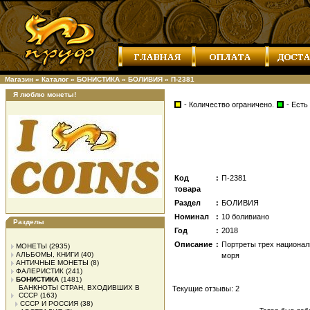
Магазин
»
Каталог
»
БОНИСТИКА
»
БОЛИВИЯ
»
П-2381
Я люблю монеты!
- Количество ограничено.
- Есть
Код
:
П-2381
товара
Раздел
:
БОЛИВИЯ
Номинал
:
10 боливиано
Разделы
Год
:
2018
Описание
:
Портреты трех националь
МОНЕТЫ
(2935)
АЛЬБОМЫ, КНИГИ
(40)
моря
АНТИЧНЫЕ МОНЕТЫ
(8)
ФАЛЕРИСТИК
(241)
БОНИСТИКА
(1481)
БАНКНОТЫ СТРАН, ВХОДИВШИХ В
Текущие отзывы: 2
СССР
(163)
СССР И РОССИЯ
(38)