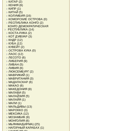
КАТАР
(2)
КЕНИЯ
(9)
КИПР
(1)
КИТАЙ
(5)
КОЛУМБИЯ
(16)
КОМОРСКИЕ ОСТРОВА
(0)
РЕСПУБЛИКА КОНГО
(2)
КОНГО ДЕМОКРАТИЧЕСКАЯ
РЕСПУБЛИКА
(14)
КОСТА-РИКА
(2)
КОТ Д'ИВУАР
(3)
КНДР
(12)
КУБА
(12)
КУВЕЙТ
(2)
ОСТРОВА КУКА
(0)
ЛАОС
(12)
ЛЕСОТО
(6)
ЛИБЕРИЯ
(9)
ЛИВАН
(5)
ЛИВИЯ
(6)
ЛЮКСЕМБУРГ
(2)
МАВРИКИЙ
(1)
МАВРИТАНИЯ
(3)
МАДАГАСКАР
(6)
МАКАО
(6)
МАКЕДОНИЯ
(9)
МАЛАВИ
(5)
МАЛАЙЗИЯ
(5)
МАЛАЙЯ
(1)
МАЛИ
(1)
МАЛЬДИВЫ
(13)
МАРОККО
(3)
МЕКСИКА
(12)
МОЗАМБИК
(9)
МОНГОЛИЯ
(6)
МЬЯНМА(БИРМА)
(25)
НАГОРНЫЙ КАРАБАХ
(1)