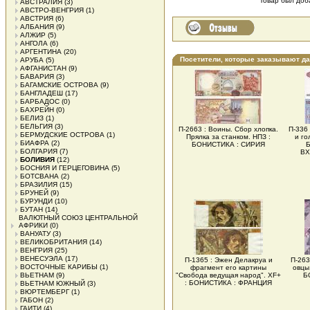
Товар был доба
АВСТРАЛИЯ
(3)
АВСТРО-ВЕНГРИЯ
(1)
АВСТРИЯ
(6)
АЛБАНИЯ
(9)
АЛЖИР
(5)
АНГОЛА
(6)
АРГЕНТИНА
(20)
Посетители, которые заказывают д
АРУБА
(5)
АФГАНИСТАН
(9)
БАВАРИЯ
(3)
БАГАМСКИЕ ОСТРОВА
(9)
БАНГЛАДЕШ
(17)
БАРБАДОС
(0)
БАХРЕЙН
(0)
БЕЛИЗ
(1)
БЕЛЬГИЯ
(3)
П-2663 : Воины. Сбор хлопка.
П-336 
БЕРМУДСКИЕ ОСТРОВА
(1)
Прялка за станком. НПЗ :
и го
БИАФРА
(2)
БОНИСТИКА : СИРИЯ
БОЛГАРИЯ
(7)
ВХ
БОЛИВИЯ
(12)
БОСНИЯ И ГЕРЦЕГОВИНА
(5)
БОТСВАНА
(2)
БРАЗИЛИЯ
(15)
БРУНЕЙ
(9)
БУРУНДИ
(10)
БУТАН
(14)
ВАЛЮТНЫЙ СОЮЗ ЦЕНТРАЛЬНОЙ
АФРИКИ
(0)
ВАНУАТУ
(3)
ВЕЛИКОБРИТАНИЯ
(14)
ВЕНГРИЯ
(25)
ВЕНЕСУЭЛА
(17)
П-1365 : Эжен Делакруа и
П-263
ВОСТОЧНЫЕ КАРИБЫ
(1)
фрагмент его картины
овцы
ВЬЕТНАМ
(9)
"Свобода ведущая народ". XF+
Б
: БОНИСТИКА : ФРАНЦИЯ
ВЬЕТНАМ ЮЖНЫЙ
(3)
ВЮРТЕМБЕРГ
(1)
ГАБОН
(2)
ГАИТИ
(4)