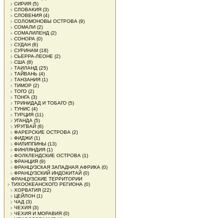
СИРИЯ
(5)
СЛОВАКИЯ
(3)
СЛОВЕНИЯ
(4)
СОЛОМОНОВЫ ОСТРОВА
(9)
СОМАЛИ
(2)
СОМАЛИЛЕНД
(2)
СОНОРА
(0)
СУДАН
(6)
СУРИНАМ
(18)
СЬЕРРА-ЛЕОНЕ
(2)
США
(8)
ТАИЛАНД
(25)
ТАЙВАНЬ
(4)
ТАНЗАНИЯ
(1)
ТИМОР
(2)
ТОГО
(2)
ТОНГА
(3)
ТРИНИДАД И ТОБАГО
(5)
ТУНИС
(4)
ТУРЦИЯ
(11)
УГАНДА
(5)
УРУГВАЙ
(6)
ФАРЕРСКИЕ ОСТРОВА
(2)
ФИДЖИ
(1)
ФИЛИППИНЫ
(13)
ФИНЛЯНДИЯ
(1)
ФОЛКЛЕНДСКИЕ ОСТРОВА
(1)
ФРАНЦИЯ
(9)
ФРАНЦУЗСКАЯ ЗАПАДНАЯ АФРИКА
(0)
ФРАНЦУЗСКИЙ ИНДОКИТАЙ
(0)
ФРАНЦУЗСКИЕ ТЕРРИТОРИИ
ТИХООКЕАНСКОГО РЕГИОНА
(0)
ХОРВАТИЯ
(22)
ЦЕЙЛОН
(1)
ЧАД
(3)
ЧЕХИЯ
(3)
ЧЕХИЯ И МОРАВИЯ
(0)