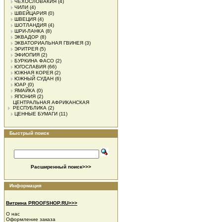
ЧЕХОСЛОВАКИЯ
(4)
ЧИЛИ
(4)
ШВЕЙЦАРИЯ
(0)
ШВЕЦИЯ
(4)
ШОТЛАНДИЯ
(4)
ШРИ-ЛАНКА
(8)
ЭКВАДОР
(8)
ЭКВАТОРИАЛЬНАЯ ГВИНЕЯ
(3)
ЭРИТРЕЯ
(5)
ЭФИОПИЯ
(2)
БУРКИНА ФАСО
(2)
ЮГОСЛАВИЯ
(66)
ЮЖНАЯ КОРЕЯ
(2)
ЮЖНЫЙ СУДАН
(6)
ЮАР
(0)
ЯМАЙКА
(0)
ЯПОНИЯ
(2)
ЦЕНТРАЛЬНАЯ АФРИКАНСКАЯ
РЕСПУБЛИКА
(2)
ЦЕННЫЕ БУМАГИ
(11)
Быстрый поиск
Расширенный поиск>>>
Информация
Витрина PROOFSHOP.RU>>>
О нас
Оформление заказа