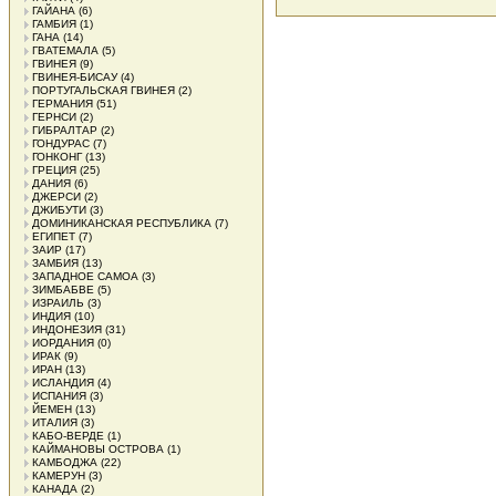
ГАЙАНА
(6)
ГАМБИЯ
(1)
ГАНА
(14)
ГВАТЕМАЛА
(5)
ГВИНЕЯ
(9)
ГВИНЕЯ-БИСАУ
(4)
ПОРТУГАЛЬСКАЯ ГВИНЕЯ
(2)
ГЕРМАНИЯ
(51)
ГЕРНСИ
(2)
ГИБРАЛТАР
(2)
ГОНДУРАС
(7)
ГОНКОНГ
(13)
ГРЕЦИЯ
(25)
ДАНИЯ
(6)
ДЖЕРСИ
(2)
ДЖИБУТИ
(3)
ДОМИНИКАНСКАЯ РЕСПУБЛИКА
(7)
ЕГИПЕТ
(7)
ЗАИР
(17)
ЗАМБИЯ
(13)
ЗАПАДНОЕ САМОА
(3)
ЗИМБАБВЕ
(5)
ИЗРАИЛЬ
(3)
ИНДИЯ
(10)
ИНДОНЕЗИЯ
(31)
ИОРДАНИЯ
(0)
ИРАК
(9)
ИРАН
(13)
ИСЛАНДИЯ
(4)
ИСПАНИЯ
(3)
ЙЕМЕН
(13)
ИТАЛИЯ
(3)
КАБО-ВЕРДЕ
(1)
КАЙМАНОВЫ ОСТРОВА
(1)
КАМБОДЖА
(22)
КАМЕРУН
(3)
КАНАДА
(2)