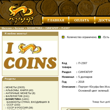
Магазин
»
Каталог
»
БОНИСТИКА
»
СИНГАПУР
»
П-2307
Я люблю монеты!
- Количество ограничено.
- Есть
Код
:
П-2307
товара
Раздел
:
СИНГАПУР
Номинал
:
5 долларов
Разделы
Год
:
2018
Описание
:
Портрет Юсуфа бен Исха
МОНЕТЫ
(2935)
АЛЬБОМЫ, КНИГИ
(40)
Основной цвет зеленый.
АНТИЧНЫЕ МОНЕТЫ
(8)
ФАЛЕРИСТИК
(241)
БОНИСТИКА
(1481)
Товар был доба
БАНКНОТЫ СТРАН, ВХОДИВШИХ В
СССР
(163)
СССР И РОССИЯ
(38)