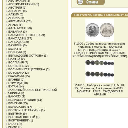
АВСТРАЛИЯ
(3)
АВСТРО-ВЕНГРИЯ
(1)
АВСТРИЯ
(6)
АЛБАНИЯ
(9)
АЛЖИР
(5)
Посетители, которые заказывают д
АНГОЛА
(6)
АРГЕНТИНА
(20)
АРУБА
(5)
АФГАНИСТАН
(9)
БАВАРИЯ
(3)
БАГАМСКИЕ ОСТРОВА
(9)
БАНГЛАДЕШ
(17)
БАРБАДОС
(0)
Г-1000 : Собор вознесения господня.
БАХРЕЙН
(0)
г.Кицканы : МОНЕТЫ : МОНЕТЫ
БЕЛИЗ
(1)
СТРАН, ВХОДИВШИХ В СССР :
БЕЛЬГИЯ
(3)
ПРИДНЕСТРОВСКАЯ МОЛДАВСКАЯ
БЕРМУДСКИЕ ОСТРОВА
(1)
РЕСПУБЛИКА(ПРИДНЕСТРОВЬЕ,ПМР)
БИАФРА
(2)
БОЛГАРИЯ
(7)
БОЛИВИЯ
(12)
БОСНИЯ И ГЕРЦЕГОВИНА
(5)
БОТСВАНА
(2)
БРАЗИЛИЯ
(15)
БРУНЕЙ
(9)
БУРУНДИ
(10)
Р-4315 : Набор из 7 монет: 1, 5, 10,
БУТАН
(14)
25, 50 халала, 1 и 2 рияла. Р-4315 :
ВАЛЮТНЫЙ СОЮЗ ЦЕНТРАЛЬНОЙ
МОНЕТЫ : АЗИЯ : САУДОВСКАЯ
АФРИКИ
(0)
АРАВИЯ
ВАНУАТУ
(3)
ВЕЛИКОБРИТАНИЯ
(14)
ВЕНГРИЯ
(25)
ВЕНЕСУЭЛА
(17)
ВОСТОЧНЫЕ КАРИБЫ
(1)
ВЬЕТНАМ
(9)
ВЬЕТНАМ ЮЖНЫЙ
(3)
ВЮРТЕМБЕРГ
(1)
ГАБОН
(2)
ГАИТИ
(4)