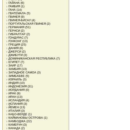
ГАЙАНА
(6)
ГАМБИЯ
(1)
ГАНА
(14)
ГВАТЕМАЛА
(5)
ГВИНЕЯ
(9)
ГВИНЕЯ-БИСАУ
(4)
ПОРТУГАЛЬСКАЯ ГВИНЕЯ
(2)
ГЕРМАНИЯ
(51)
ГЕРНСИ
(2)
ГИБРАЛТАР
(2)
ГОНДУРАС
(7)
ГОНКОНГ
(13)
ГРЕЦИЯ
(25)
ДАНИЯ
(6)
ДЖЕРСИ
(2)
ДЖИБУТИ
(3)
ДОМИНИКАНСКАЯ РЕСПУБЛИКА
(7)
ЕГИПЕТ
(7)
ЗАИР
(17)
ЗАМБИЯ
(13)
ЗАПАДНОЕ САМОА
(3)
ЗИМБАБВЕ
(5)
ИЗРАИЛЬ
(3)
ИНДИЯ
(10)
ИНДОНЕЗИЯ
(31)
ИОРДАНИЯ
(0)
ИРАК
(9)
ИРАН
(13)
ИСЛАНДИЯ
(4)
ИСПАНИЯ
(3)
ЙЕМЕН
(13)
ИТАЛИЯ
(3)
КАБО-ВЕРДЕ
(1)
КАЙМАНОВЫ ОСТРОВА
(1)
КАМБОДЖА
(22)
КАМЕРУН
(3)
КАНАДА
(2)