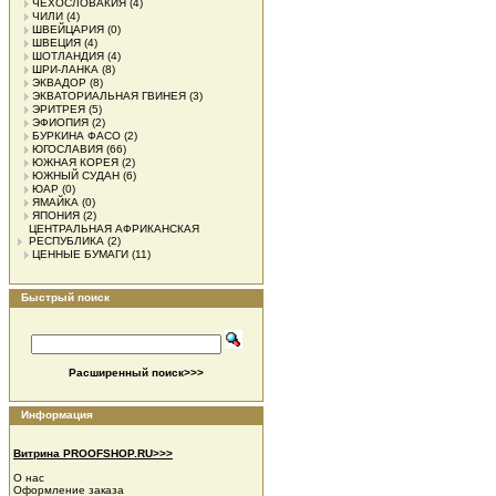
ЧЕХОСЛОВАКИЯ
(4)
ЧИЛИ
(4)
ШВЕЙЦАРИЯ
(0)
ШВЕЦИЯ
(4)
ШОТЛАНДИЯ
(4)
ШРИ-ЛАНКА
(8)
ЭКВАДОР
(8)
ЭКВАТОРИАЛЬНАЯ ГВИНЕЯ
(3)
ЭРИТРЕЯ
(5)
ЭФИОПИЯ
(2)
БУРКИНА ФАСО
(2)
ЮГОСЛАВИЯ
(66)
ЮЖНАЯ КОРЕЯ
(2)
ЮЖНЫЙ СУДАН
(6)
ЮАР
(0)
ЯМАЙКА
(0)
ЯПОНИЯ
(2)
ЦЕНТРАЛЬНАЯ АФРИКАНСКАЯ
РЕСПУБЛИКА
(2)
ЦЕННЫЕ БУМАГИ
(11)
Быстрый поиск
Расширенный поиск>>>
Информация
Витрина PROOFSHOP.RU>>>
О нас
Оформление заказа