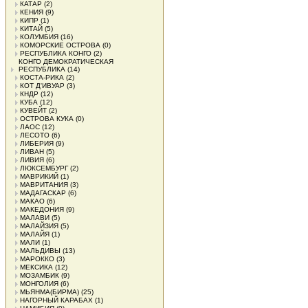
КАТАР
(2)
КЕНИЯ
(9)
КИПР
(1)
КИТАЙ
(5)
КОЛУМБИЯ
(16)
КОМОРСКИЕ ОСТРОВА
(0)
РЕСПУБЛИКА КОНГО
(2)
КОНГО ДЕМОКРАТИЧЕСКАЯ
РЕСПУБЛИКА
(14)
КОСТА-РИКА
(2)
КОТ Д'ИВУАР
(3)
КНДР
(12)
КУБА
(12)
КУВЕЙТ
(2)
ОСТРОВА КУКА
(0)
ЛАОС
(12)
ЛЕСОТО
(6)
ЛИБЕРИЯ
(9)
ЛИВАН
(5)
ЛИВИЯ
(6)
ЛЮКСЕМБУРГ
(2)
МАВРИКИЙ
(1)
МАВРИТАНИЯ
(3)
МАДАГАСКАР
(6)
МАКАО
(6)
МАКЕДОНИЯ
(9)
МАЛАВИ
(5)
МАЛАЙЗИЯ
(5)
МАЛАЙЯ
(1)
МАЛИ
(1)
МАЛЬДИВЫ
(13)
МАРОККО
(3)
МЕКСИКА
(12)
МОЗАМБИК
(9)
МОНГОЛИЯ
(6)
МЬЯНМА(БИРМА)
(25)
НАГОРНЫЙ КАРАБАХ
(1)