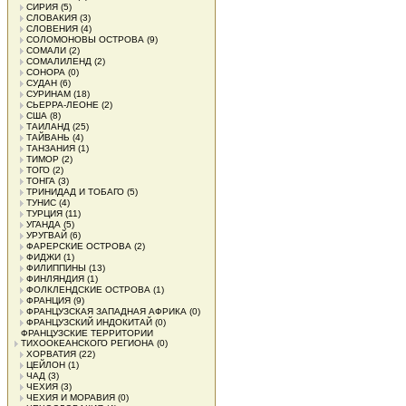
СИРИЯ
(5)
СЛОВАКИЯ
(3)
СЛОВЕНИЯ
(4)
СОЛОМОНОВЫ ОСТРОВА
(9)
СОМАЛИ
(2)
СОМАЛИЛЕНД
(2)
СОНОРА
(0)
СУДАН
(6)
СУРИНАМ
(18)
СЬЕРРА-ЛЕОНЕ
(2)
США
(8)
ТАИЛАНД
(25)
ТАЙВАНЬ
(4)
ТАНЗАНИЯ
(1)
ТИМОР
(2)
ТОГО
(2)
ТОНГА
(3)
ТРИНИДАД И ТОБАГО
(5)
ТУНИС
(4)
ТУРЦИЯ
(11)
УГАНДА
(5)
УРУГВАЙ
(6)
ФАРЕРСКИЕ ОСТРОВА
(2)
ФИДЖИ
(1)
ФИЛИППИНЫ
(13)
ФИНЛЯНДИЯ
(1)
ФОЛКЛЕНДСКИЕ ОСТРОВА
(1)
ФРАНЦИЯ
(9)
ФРАНЦУЗСКАЯ ЗАПАДНАЯ АФРИКА
(0)
ФРАНЦУЗСКИЙ ИНДОКИТАЙ
(0)
ФРАНЦУЗСКИЕ ТЕРРИТОРИИ
ТИХООКЕАНСКОГО РЕГИОНА
(0)
ХОРВАТИЯ
(22)
ЦЕЙЛОН
(1)
ЧАД
(3)
ЧЕХИЯ
(3)
ЧЕХИЯ И МОРАВИЯ
(0)