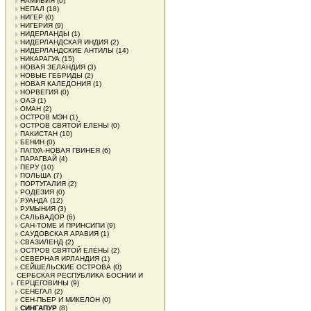
НАМИБИЯ
(0)
НЕПАЛ
(18)
НИГЕР
(0)
НИГЕРИЯ
(9)
НИДЕРЛАНДЫ
(1)
НИДЕРЛАНДСКАЯ ИНДИЯ
(2)
НИДЕРЛАНДСКИЕ АНТИЛЫ
(14)
НИКАРАГУА
(15)
НОВАЯ ЗЕЛАНДИЯ
(3)
НОВЫЕ ГЕБРИДЫ
(2)
НОВАЯ КАЛЕДОНИЯ
(1)
НОРВЕГИЯ
(0)
ОАЭ
(1)
ОМАН
(2)
ОСТРОВ МЭН
(1)
ОСТРОВ СВЯТОЙ ЕЛЕНЫ
(0)
ПАКИСТАН
(10)
БЕНИН
(0)
ПАПУА-НОВАЯ ГВИНЕЯ
(6)
ПАРАГВАЙ
(4)
ПЕРУ
(10)
ПОЛЬША
(7)
ПОРТУГАЛИЯ
(2)
РОДЕЗИЯ
(0)
РУАНДА
(12)
РУМЫНИЯ
(3)
САЛЬВАДОР
(6)
САН-ТОМЕ И ПРИНСИПИ
(9)
САУДОВСКАЯ АРАВИЯ
(1)
СВАЗИЛЕНД
(2)
ОСТРОВ СВЯТОЙ ЕЛЕНЫ
(2)
СЕВЕРНАЯ ИРЛАНДИЯ
(1)
СЕЙШЕЛЬСКИЕ ОСТРОВА
(0)
СЕРБСКАЯ РЕСПУБЛИКА БОСНИИ И
ГЕРЦЕГОВИНЫ
(9)
СЕНЕГАЛ
(2)
СЕН-ПЬЕР И МИКЕЛОН
(0)
СИНГАПУР
(8)