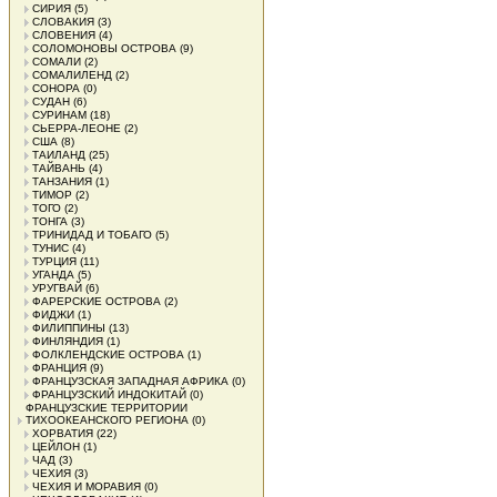
СИРИЯ
(5)
СЛОВАКИЯ
(3)
СЛОВЕНИЯ
(4)
СОЛОМОНОВЫ ОСТРОВА
(9)
СОМАЛИ
(2)
СОМАЛИЛЕНД
(2)
СОНОРА
(0)
СУДАН
(6)
СУРИНАМ
(18)
СЬЕРРА-ЛЕОНЕ
(2)
США
(8)
ТАИЛАНД
(25)
ТАЙВАНЬ
(4)
ТАНЗАНИЯ
(1)
ТИМОР
(2)
ТОГО
(2)
ТОНГА
(3)
ТРИНИДАД И ТОБАГО
(5)
ТУНИС
(4)
ТУРЦИЯ
(11)
УГАНДА
(5)
УРУГВАЙ
(6)
ФАРЕРСКИЕ ОСТРОВА
(2)
ФИДЖИ
(1)
ФИЛИППИНЫ
(13)
ФИНЛЯНДИЯ
(1)
ФОЛКЛЕНДСКИЕ ОСТРОВА
(1)
ФРАНЦИЯ
(9)
ФРАНЦУЗСКАЯ ЗАПАДНАЯ АФРИКА
(0)
ФРАНЦУЗСКИЙ ИНДОКИТАЙ
(0)
ФРАНЦУЗСКИЕ ТЕРРИТОРИИ
ТИХООКЕАНСКОГО РЕГИОНА
(0)
ХОРВАТИЯ
(22)
ЦЕЙЛОН
(1)
ЧАД
(3)
ЧЕХИЯ
(3)
ЧЕХИЯ И МОРАВИЯ
(0)