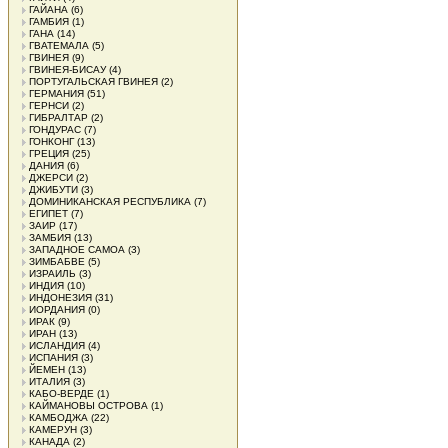
ГАЙАНА
(6)
ГАМБИЯ
(1)
ГАНА
(14)
ГВАТЕМАЛА
(5)
ГВИНЕЯ
(9)
ГВИНЕЯ-БИСАУ
(4)
ПОРТУГАЛЬСКАЯ ГВИНЕЯ
(2)
ГЕРМАНИЯ
(51)
ГЕРНСИ
(2)
ГИБРАЛТАР
(2)
ГОНДУРАС
(7)
ГОНКОНГ
(13)
ГРЕЦИЯ
(25)
ДАНИЯ
(6)
ДЖЕРСИ
(2)
ДЖИБУТИ
(3)
ДОМИНИКАНСКАЯ РЕСПУБЛИКА
(7)
ЕГИПЕТ
(7)
ЗАИР
(17)
ЗАМБИЯ
(13)
ЗАПАДНОЕ САМОА
(3)
ЗИМБАБВЕ
(5)
ИЗРАИЛЬ
(3)
ИНДИЯ
(10)
ИНДОНЕЗИЯ
(31)
ИОРДАНИЯ
(0)
ИРАК
(9)
ИРАН
(13)
ИСЛАНДИЯ
(4)
ИСПАНИЯ
(3)
ЙЕМЕН
(13)
ИТАЛИЯ
(3)
КАБО-ВЕРДЕ
(1)
КАЙМАНОВЫ ОСТРОВА
(1)
КАМБОДЖА
(22)
КАМЕРУН
(3)
КАНАДА
(2)