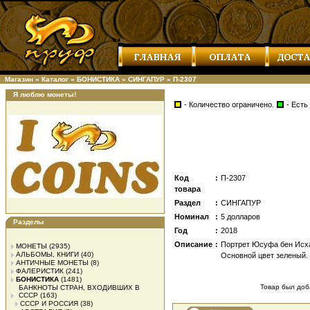
Магазин
»
Каталог
»
БОНИСТИКА
»
СИНГАПУР
»
П-2307
Я люблю монеты!
- Количество ограничено.
- Есть
Код
:
П-2307
товара
Раздел
:
СИНГАПУР
Номинал
:
5 долларов
Разделы
Год
:
2018
Описание
:
Портрет Юсуфа бен Исха
МОНЕТЫ
(2935)
АЛЬБОМЫ, КНИГИ
(40)
Основной цвет зеленый.
АНТИЧНЫЕ МОНЕТЫ
(8)
ФАЛЕРИСТИК
(241)
БОНИСТИКА
(1481)
Товар был доба
БАНКНОТЫ СТРАН, ВХОДИВШИХ В
СССР
(163)
СССР И РОССИЯ
(38)