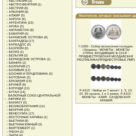
АВСТРАЛИЯ
(3)
АВСТРО-ВЕНГРИЯ
(1)
АВСТРИЯ
(6)
АЛБАНИЯ
(9)
АЛЖИР
(5)
Посетители, которые заказывают д
АНГОЛА
(6)
АРГЕНТИНА
(20)
АРУБА
(5)
АФГАНИСТАН
(9)
БАВАРИЯ
(3)
БАГАМСКИЕ ОСТРОВА
(9)
БАНГЛАДЕШ
(17)
БАРБАДОС
(0)
Г-1000 : Собор вознесения господня.
БАХРЕЙН
(0)
г.Кицканы : МОНЕТЫ : МОНЕТЫ
БЕЛИЗ
(1)
СТРАН, ВХОДИВШИХ В СССР :
БЕЛЬГИЯ
(3)
ПРИДНЕСТРОВСКАЯ МОЛДАВСКАЯ
БЕРМУДСКИЕ ОСТРОВА
(1)
РЕСПУБЛИКА(ПРИДНЕСТРОВЬЕ,ПМР)
БИАФРА
(2)
БОЛГАРИЯ
(7)
БОЛИВИЯ
(12)
БОСНИЯ И ГЕРЦЕГОВИНА
(5)
БОТСВАНА
(2)
БРАЗИЛИЯ
(15)
БРУНЕЙ
(9)
БУРУНДИ
(10)
Р-4315 : Набор из 7 монет: 1, 5, 10,
БУТАН
(14)
25, 50 халала, 1 и 2 рияла. Р-4315 :
ВАЛЮТНЫЙ СОЮЗ ЦЕНТРАЛЬНОЙ
МОНЕТЫ : АЗИЯ : САУДОВСКАЯ
АФРИКИ
(0)
АРАВИЯ
ВАНУАТУ
(3)
ВЕЛИКОБРИТАНИЯ
(14)
ВЕНГРИЯ
(25)
ВЕНЕСУЭЛА
(17)
ВОСТОЧНЫЕ КАРИБЫ
(1)
ВЬЕТНАМ
(9)
ВЬЕТНАМ ЮЖНЫЙ
(3)
ВЮРТЕМБЕРГ
(1)
ГАБОН
(2)
ГАИТИ
(4)