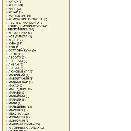
КАТАР
(2)
КЕНИЯ
(9)
КИПР
(1)
КИТАЙ
(5)
КОЛУМБИЯ
(16)
КОМОРСКИЕ ОСТРОВА
(0)
РЕСПУБЛИКА КОНГО
(2)
КОНГО ДЕМОКРАТИЧЕСКАЯ
РЕСПУБЛИКА
(14)
КОСТА-РИКА
(2)
КОТ Д'ИВУАР
(3)
КНДР
(12)
КУБА
(12)
КУВЕЙТ
(2)
ОСТРОВА КУКА
(0)
ЛАОС
(12)
ЛЕСОТО
(6)
ЛИБЕРИЯ
(9)
ЛИВАН
(5)
ЛИВИЯ
(6)
ЛЮКСЕМБУРГ
(2)
МАВРИКИЙ
(1)
МАВРИТАНИЯ
(3)
МАДАГАСКАР
(6)
МАКАО
(6)
МАКЕДОНИЯ
(9)
МАЛАВИ
(5)
МАЛАЙЗИЯ
(5)
МАЛАЙЯ
(1)
МАЛИ
(1)
МАЛЬДИВЫ
(13)
МАРОККО
(3)
МЕКСИКА
(12)
МОЗАМБИК
(9)
МОНГОЛИЯ
(6)
МЬЯНМА(БИРМА)
(25)
НАГОРНЫЙ КАРАБАХ
(1)