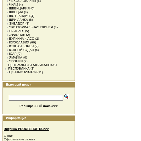
ЧЕХОСЛОВАКИЯ
(4)
ЧИЛИ
(4)
ШВЕЙЦАРИЯ
(0)
ШВЕЦИЯ
(4)
ШОТЛАНДИЯ
(4)
ШРИ-ЛАНКА
(8)
ЭКВАДОР
(8)
ЭКВАТОРИАЛЬНАЯ ГВИНЕЯ
(3)
ЭРИТРЕЯ
(5)
ЭФИОПИЯ
(2)
БУРКИНА ФАСО
(2)
ЮГОСЛАВИЯ
(66)
ЮЖНАЯ КОРЕЯ
(2)
ЮЖНЫЙ СУДАН
(6)
ЮАР
(0)
ЯМАЙКА
(0)
ЯПОНИЯ
(2)
ЦЕНТРАЛЬНАЯ АФРИКАНСКАЯ
РЕСПУБЛИКА
(2)
ЦЕННЫЕ БУМАГИ
(11)
Быстрый поиск
Расширенный поиск>>>
Информация
Витрина PROOFSHOP.RU>>>
О нас
Оформление заказа