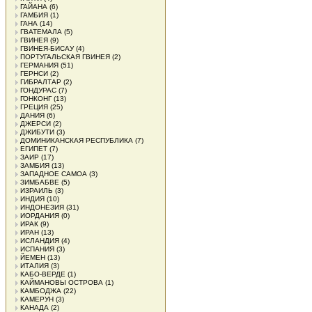
ГАЙАНА
(6)
ГАМБИЯ
(1)
ГАНА
(14)
ГВАТЕМАЛА
(5)
ГВИНЕЯ
(9)
ГВИНЕЯ-БИСАУ
(4)
ПОРТУГАЛЬСКАЯ ГВИНЕЯ
(2)
ГЕРМАНИЯ
(51)
ГЕРНСИ
(2)
ГИБРАЛТАР
(2)
ГОНДУРАС
(7)
ГОНКОНГ
(13)
ГРЕЦИЯ
(25)
ДАНИЯ
(6)
ДЖЕРСИ
(2)
ДЖИБУТИ
(3)
ДОМИНИКАНСКАЯ РЕСПУБЛИКА
(7)
ЕГИПЕТ
(7)
ЗАИР
(17)
ЗАМБИЯ
(13)
ЗАПАДНОЕ САМОА
(3)
ЗИМБАБВЕ
(5)
ИЗРАИЛЬ
(3)
ИНДИЯ
(10)
ИНДОНЕЗИЯ
(31)
ИОРДАНИЯ
(0)
ИРАК
(9)
ИРАН
(13)
ИСЛАНДИЯ
(4)
ИСПАНИЯ
(3)
ЙЕМЕН
(13)
ИТАЛИЯ
(3)
КАБО-ВЕРДЕ
(1)
КАЙМАНОВЫ ОСТРОВА
(1)
КАМБОДЖА
(22)
КАМЕРУН
(3)
КАНАДА
(2)