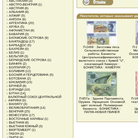
АВСТРАЛИЯ
(3)
АВСТРО-ВЕНГРИЯ
(1)
АВСТРИЯ
(6)
АЛБАНИЯ
(9)
АЛЖИР
(5)
Посетители, которые заказывают д
АНГОЛА
(6)
АРГЕНТИНА
(20)
АРУБА
(5)
АФГАНИСТАН
(9)
БАВАРИЯ
(3)
БАГАМСКИЕ ОСТРОВА
(9)
БАНГЛАДЕШ
(17)
БАРБАДОС
(0)
П-2468 : Заготовка леса.
П-1
БАХРЕЙН
(0)
Сельскохозяйственные
Мо
БЕЛИЗ
(1)
работы. Банкноты
Основ
БЕЛЬГИЯ
(3)
Центральноафриканского
БО
БЕРМУДСКИЕ ОСТРОВА
(1)
валютного союза с буквой "U",
БИАФРА
(2)
означающей Камерун :
БОЛГАРИЯ
(7)
БОНИСТИКА : КАМЕРУН
БОЛИВИЯ
(12)
БОСНИЯ И ГЕРЦЕГОВИНА
(5)
БОТСВАНА
(2)
БРАЗИЛИЯ
(15)
БРУНЕЙ
(9)
БУРУНДИ
(10)
БУТАН
(14)
ВАЛЮТНЫЙ СОЮЗ ЦЕНТРАЛЬНОЙ
П-857а : Здание Парламента.
П-19
АФРИКИ
(0)
Оружие. Украшения. Основной
теат
ВАНУАТУ
(3)
цвет зеленый. Полимерная
ВЕЛИКОБРИТАНИЯ
(14)
банкнота : БОНИСТИКА :
Це
ВЕНГРИЯ
(25)
ПАПУА-НОВАЯ ГВИНЕЯ
Б
ВЕНЕСУЭЛА
(17)
ВОСТОЧНЫЕ КАРИБЫ
(1)
ВЬЕТНАМ
(9)
ВЬЕТНАМ ЮЖНЫЙ
(3)
ВЮРТЕМБЕРГ
(1)
ГАБОН
(2)
ГАИТИ
(4)