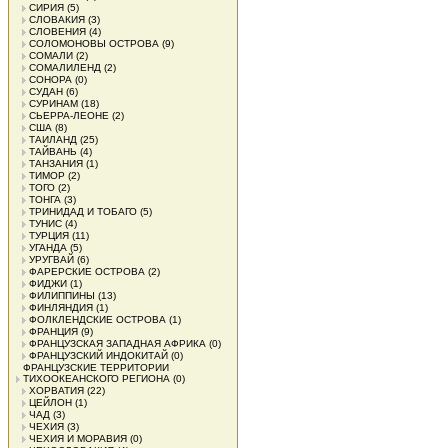
СИРИЯ
(5)
СЛОВАКИЯ
(3)
СЛОВЕНИЯ
(4)
СОЛОМОНОВЫ ОСТРОВА
(9)
СОМАЛИ
(2)
СОМАЛИЛЕНД
(2)
СОНОРА
(0)
СУДАН
(6)
СУРИНАМ
(18)
СЬЕРРА-ЛЕОНЕ
(2)
США
(8)
ТАИЛАНД
(25)
ТАЙВАНЬ
(4)
ТАНЗАНИЯ
(1)
ТИМОР
(2)
ТОГО
(2)
ТОНГА
(3)
ТРИНИДАД И ТОБАГО
(5)
ТУНИС
(4)
ТУРЦИЯ
(11)
УГАНДА
(5)
УРУГВАЙ
(6)
ФАРЕРСКИЕ ОСТРОВА
(2)
ФИДЖИ
(1)
ФИЛИППИНЫ
(13)
ФИНЛЯНДИЯ
(1)
ФОЛКЛЕНДСКИЕ ОСТРОВА
(1)
ФРАНЦИЯ
(9)
ФРАНЦУЗСКАЯ ЗАПАДНАЯ АФРИКА
(0)
ФРАНЦУЗСКИЙ ИНДОКИТАЙ
(0)
ФРАНЦУЗСКИЕ ТЕРРИТОРИИ
ТИХООКЕАНСКОГО РЕГИОНА
(0)
ХОРВАТИЯ
(22)
ЦЕЙЛОН
(1)
ЧАД
(3)
ЧЕХИЯ
(3)
ЧЕХИЯ И МОРАВИЯ
(0)