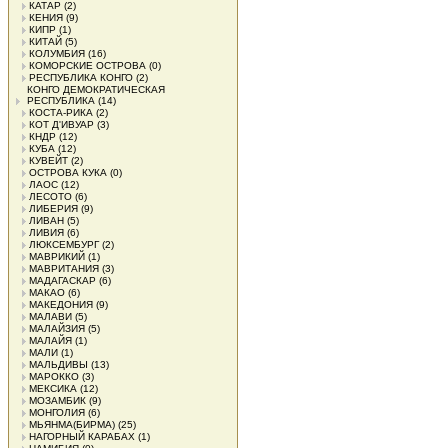
КАТАР
(2)
КЕНИЯ
(9)
КИПР
(1)
КИТАЙ
(5)
КОЛУМБИЯ
(16)
КОМОРСКИЕ ОСТРОВА
(0)
РЕСПУБЛИКА КОНГО
(2)
КОНГО ДЕМОКРАТИЧЕСКАЯ
РЕСПУБЛИКА
(14)
КОСТА-РИКА
(2)
КОТ Д'ИВУАР
(3)
КНДР
(12)
КУБА
(12)
КУВЕЙТ
(2)
ОСТРОВА КУКА
(0)
ЛАОС
(12)
ЛЕСОТО
(6)
ЛИБЕРИЯ
(9)
ЛИВАН
(5)
ЛИВИЯ
(6)
ЛЮКСЕМБУРГ
(2)
МАВРИКИЙ
(1)
МАВРИТАНИЯ
(3)
МАДАГАСКАР
(6)
МАКАО
(6)
МАКЕДОНИЯ
(9)
МАЛАВИ
(5)
МАЛАЙЗИЯ
(5)
МАЛАЙЯ
(1)
МАЛИ
(1)
МАЛЬДИВЫ
(13)
МАРОККО
(3)
МЕКСИКА
(12)
МОЗАМБИК
(9)
МОНГОЛИЯ
(6)
МЬЯНМА(БИРМА)
(25)
НАГОРНЫЙ КАРАБАХ
(1)