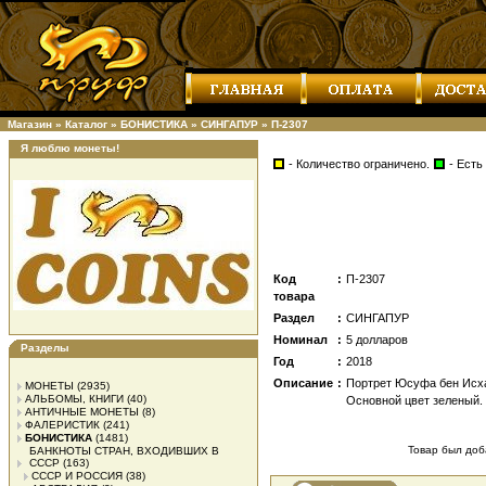
Магазин
»
Каталог
»
БОНИСТИКА
»
СИНГАПУР
»
П-2307
Я люблю монеты!
- Количество ограничено.
- Есть
Код
:
П-2307
товара
Раздел
:
СИНГАПУР
Номинал
:
5 долларов
Разделы
Год
:
2018
Описание
:
Портрет Юсуфа бен Исха
МОНЕТЫ
(2935)
АЛЬБОМЫ, КНИГИ
(40)
Основной цвет зеленый.
АНТИЧНЫЕ МОНЕТЫ
(8)
ФАЛЕРИСТИК
(241)
БОНИСТИКА
(1481)
Товар был доба
БАНКНОТЫ СТРАН, ВХОДИВШИХ В
СССР
(163)
СССР И РОССИЯ
(38)