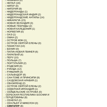
НАМИБИЯ
(0)
НЕПАЛ
(18)
НИГЕР
(0)
НИГЕРИЯ
(9)
НИДЕРЛАНДЫ
(1)
НИДЕРЛАНДСКАЯ ИНДИЯ
(2)
НИДЕРЛАНДСКИЕ АНТИЛЫ
(14)
НИКАРАГУА
(15)
НОВАЯ ЗЕЛАНДИЯ
(3)
НОВЫЕ ГЕБРИДЫ
(2)
НОВАЯ КАЛЕДОНИЯ
(1)
НОРВЕГИЯ
(0)
ОАЭ
(1)
ОМАН
(2)
ОСТРОВ МЭН
(1)
ОСТРОВ СВЯТОЙ ЕЛЕНЫ
(0)
ПАКИСТАН
(10)
БЕНИН
(0)
ПАПУА-НОВАЯ ГВИНЕЯ
(6)
ПАРАГВАЙ
(4)
ПЕРУ
(10)
ПОЛЬША
(7)
ПОРТУГАЛИЯ
(2)
РОДЕЗИЯ
(0)
РУАНДА
(12)
РУМЫНИЯ
(3)
САЛЬВАДОР
(6)
САН-ТОМЕ И ПРИНСИПИ
(9)
САУДОВСКАЯ АРАВИЯ
(1)
СВАЗИЛЕНД
(2)
ОСТРОВ СВЯТОЙ ЕЛЕНЫ
(2)
СЕВЕРНАЯ ИРЛАНДИЯ
(1)
СЕЙШЕЛЬСКИЕ ОСТРОВА
(0)
СЕРБСКАЯ РЕСПУБЛИКА БОСНИИ И
ГЕРЦЕГОВИНЫ
(9)
СЕНЕГАЛ
(2)
СЕН-ПЬЕР И МИКЕЛОН
(0)
СИНГАПУР
(8)