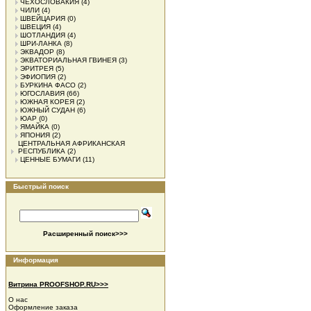
ЧЕХОСЛОВАКИЯ
(4)
ЧИЛИ
(4)
ШВЕЙЦАРИЯ
(0)
ШВЕЦИЯ
(4)
ШОТЛАНДИЯ
(4)
ШРИ-ЛАНКА
(8)
ЭКВАДОР
(8)
ЭКВАТОРИАЛЬНАЯ ГВИНЕЯ
(3)
ЭРИТРЕЯ
(5)
ЭФИОПИЯ
(2)
БУРКИНА ФАСО
(2)
ЮГОСЛАВИЯ
(66)
ЮЖНАЯ КОРЕЯ
(2)
ЮЖНЫЙ СУДАН
(6)
ЮАР
(0)
ЯМАЙКА
(0)
ЯПОНИЯ
(2)
ЦЕНТРАЛЬНАЯ АФРИКАНСКАЯ
РЕСПУБЛИКА
(2)
ЦЕННЫЕ БУМАГИ
(11)
Быстрый поиск
Расширенный поиск>>>
Информация
Витрина PROOFSHOP.RU>>>
О нас
Оформление заказа