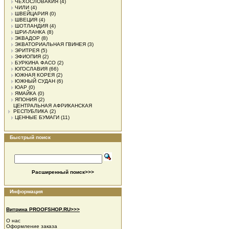
ЧЕХОСЛОВАКИЯ
(4)
ЧИЛИ
(4)
ШВЕЙЦАРИЯ
(0)
ШВЕЦИЯ
(4)
ШОТЛАНДИЯ
(4)
ШРИ-ЛАНКА
(8)
ЭКВАДОР
(8)
ЭКВАТОРИАЛЬНАЯ ГВИНЕЯ
(3)
ЭРИТРЕЯ
(5)
ЭФИОПИЯ
(2)
БУРКИНА ФАСО
(2)
ЮГОСЛАВИЯ
(66)
ЮЖНАЯ КОРЕЯ
(2)
ЮЖНЫЙ СУДАН
(6)
ЮАР
(0)
ЯМАЙКА
(0)
ЯПОНИЯ
(2)
ЦЕНТРАЛЬНАЯ АФРИКАНСКАЯ
РЕСПУБЛИКА
(2)
ЦЕННЫЕ БУМАГИ
(11)
Быстрый поиск
Расширенный поиск>>>
Информация
Витрина PROOFSHOP.RU>>>
О нас
Оформление заказа