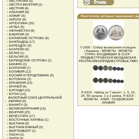
АВСТРАЛИЯ
(3)
АВСТРО-ВЕНГРИЯ
(1)
АВСТРИЯ
(6)
АЛБАНИЯ
(9)
АЛЖИР
(5)
Посетители, которые заказывают д
АНГОЛА
(6)
АРГЕНТИНА
(20)
АРУБА
(5)
АФГАНИСТАН
(9)
БАВАРИЯ
(3)
БАГАМСКИЕ ОСТРОВА
(9)
БАНГЛАДЕШ
(17)
БАРБАДОС
(0)
Г-1000 : Собор вознесения господня.
БАХРЕЙН
(0)
г.Кицканы : МОНЕТЫ : МОНЕТЫ
БЕЛИЗ
(1)
СТРАН, ВХОДИВШИХ В СССР :
БЕЛЬГИЯ
(3)
ПРИДНЕСТРОВСКАЯ МОЛДАВСКАЯ
БЕРМУДСКИЕ ОСТРОВА
(1)
РЕСПУБЛИКА(ПРИДНЕСТРОВЬЕ,ПМР)
БИАФРА
(2)
БОЛГАРИЯ
(7)
БОЛИВИЯ
(12)
БОСНИЯ И ГЕРЦЕГОВИНА
(5)
БОТСВАНА
(2)
БРАЗИЛИЯ
(15)
БРУНЕЙ
(9)
БУРУНДИ
(10)
Р-4315 : Набор из 7 монет: 1, 5, 10,
БУТАН
(14)
25, 50 халала, 1 и 2 рияла. Р-4315 :
ВАЛЮТНЫЙ СОЮЗ ЦЕНТРАЛЬНОЙ
МОНЕТЫ : АЗИЯ : САУДОВСКАЯ
АФРИКИ
(0)
АРАВИЯ
ВАНУАТУ
(3)
ВЕЛИКОБРИТАНИЯ
(14)
ВЕНГРИЯ
(25)
ВЕНЕСУЭЛА
(17)
ВОСТОЧНЫЕ КАРИБЫ
(1)
ВЬЕТНАМ
(9)
ВЬЕТНАМ ЮЖНЫЙ
(3)
ВЮРТЕМБЕРГ
(1)
ГАБОН
(2)
ГАИТИ
(4)