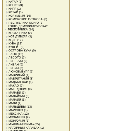
КАТАР
(2)
КЕНИЯ
(9)
КИПР
(1)
КИТАЙ
(5)
КОЛУМБИЯ
(16)
КОМОРСКИЕ ОСТРОВА
(0)
РЕСПУБЛИКА КОНГО
(2)
КОНГО ДЕМОКРАТИЧЕСКАЯ
РЕСПУБЛИКА
(14)
КОСТА-РИКА
(2)
КОТ Д'ИВУАР
(3)
КНДР
(12)
КУБА
(12)
КУВЕЙТ
(2)
ОСТРОВА КУКА
(0)
ЛАОС
(12)
ЛЕСОТО
(6)
ЛИБЕРИЯ
(9)
ЛИВАН
(5)
ЛИВИЯ
(6)
ЛЮКСЕМБУРГ
(2)
МАВРИКИЙ
(1)
МАВРИТАНИЯ
(3)
МАДАГАСКАР
(6)
МАКАО
(6)
МАКЕДОНИЯ
(9)
МАЛАВИ
(5)
МАЛАЙЗИЯ
(5)
МАЛАЙЯ
(1)
МАЛИ
(1)
МАЛЬДИВЫ
(13)
МАРОККО
(3)
МЕКСИКА
(12)
МОЗАМБИК
(9)
МОНГОЛИЯ
(6)
МЬЯНМА(БИРМА)
(25)
НАГОРНЫЙ КАРАБАХ
(1)