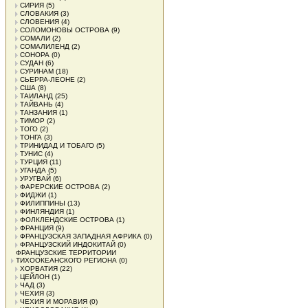
СИРИЯ
(5)
СЛОВАКИЯ
(3)
СЛОВЕНИЯ
(4)
СОЛОМОНОВЫ ОСТРОВА
(9)
СОМАЛИ
(2)
СОМАЛИЛЕНД
(2)
СОНОРА
(0)
СУДАН
(6)
СУРИНАМ
(18)
СЬЕРРА-ЛЕОНЕ
(2)
США
(8)
ТАИЛАНД
(25)
ТАЙВАНЬ
(4)
ТАНЗАНИЯ
(1)
ТИМОР
(2)
ТОГО
(2)
ТОНГА
(3)
ТРИНИДАД И ТОБАГО
(5)
ТУНИС
(4)
ТУРЦИЯ
(11)
УГАНДА
(5)
УРУГВАЙ
(6)
ФАРЕРСКИЕ ОСТРОВА
(2)
ФИДЖИ
(1)
ФИЛИППИНЫ
(13)
ФИНЛЯНДИЯ
(1)
ФОЛКЛЕНДСКИЕ ОСТРОВА
(1)
ФРАНЦИЯ
(9)
ФРАНЦУЗСКАЯ ЗАПАДНАЯ АФРИКА
(0)
ФРАНЦУЗСКИЙ ИНДОКИТАЙ
(0)
ФРАНЦУЗСКИЕ ТЕРРИТОРИИ
ТИХООКЕАНСКОГО РЕГИОНА
(0)
ХОРВАТИЯ
(22)
ЦЕЙЛОН
(1)
ЧАД
(3)
ЧЕХИЯ
(3)
ЧЕХИЯ И МОРАВИЯ
(0)