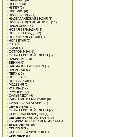
НАМИБИЯ
(0)
НЕПАЛ
(18)
НИГЕР
(0)
НИГЕРИЯ
(9)
НИДЕРЛАНДЫ
(1)
НИДЕРЛАНДСКАЯ ИНДИЯ
(2)
НИДЕРЛАНДСКИЕ АНТИЛЫ
(14)
НИКАРАГУА
(15)
НОВАЯ ЗЕЛАНДИЯ
(3)
НОВЫЕ ГЕБРИДЫ
(2)
НОВАЯ КАЛЕДОНИЯ
(1)
НОРВЕГИЯ
(0)
ОАЭ
(1)
ОМАН
(2)
ОСТРОВ МЭН
(1)
ОСТРОВ СВЯТОЙ ЕЛЕНЫ
(0)
ПАКИСТАН
(10)
БЕНИН
(0)
ПАПУА-НОВАЯ ГВИНЕЯ
(6)
ПАРАГВАЙ
(4)
ПЕРУ
(10)
ПОЛЬША
(7)
ПОРТУГАЛИЯ
(2)
РОДЕЗИЯ
(0)
РУАНДА
(12)
РУМЫНИЯ
(3)
САЛЬВАДОР
(6)
САН-ТОМЕ И ПРИНСИПИ
(9)
САУДОВСКАЯ АРАВИЯ
(1)
СВАЗИЛЕНД
(2)
ОСТРОВ СВЯТОЙ ЕЛЕНЫ
(2)
СЕВЕРНАЯ ИРЛАНДИЯ
(1)
СЕЙШЕЛЬСКИЕ ОСТРОВА
(0)
СЕРБСКАЯ РЕСПУБЛИКА БОСНИИ И
ГЕРЦЕГОВИНЫ
(9)
СЕНЕГАЛ
(2)
СЕН-ПЬЕР И МИКЕЛОН
(0)
СИНГАПУР
(8)