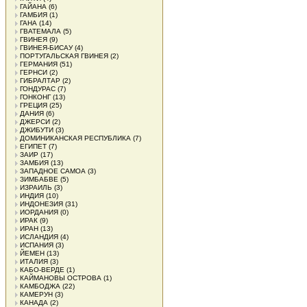
ГАЙАНА
(6)
ГАМБИЯ
(1)
ГАНА
(14)
ГВАТЕМАЛА
(5)
ГВИНЕЯ
(9)
ГВИНЕЯ-БИСАУ
(4)
ПОРТУГАЛЬСКАЯ ГВИНЕЯ
(2)
ГЕРМАНИЯ
(51)
ГЕРНСИ
(2)
ГИБРАЛТАР
(2)
ГОНДУРАС
(7)
ГОНКОНГ
(13)
ГРЕЦИЯ
(25)
ДАНИЯ
(6)
ДЖЕРСИ
(2)
ДЖИБУТИ
(3)
ДОМИНИКАНСКАЯ РЕСПУБЛИКА
(7)
ЕГИПЕТ
(7)
ЗАИР
(17)
ЗАМБИЯ
(13)
ЗАПАДНОЕ САМОА
(3)
ЗИМБАБВЕ
(5)
ИЗРАИЛЬ
(3)
ИНДИЯ
(10)
ИНДОНЕЗИЯ
(31)
ИОРДАНИЯ
(0)
ИРАК
(9)
ИРАН
(13)
ИСЛАНДИЯ
(4)
ИСПАНИЯ
(3)
ЙЕМЕН
(13)
ИТАЛИЯ
(3)
КАБО-ВЕРДЕ
(1)
КАЙМАНОВЫ ОСТРОВА
(1)
КАМБОДЖА
(22)
КАМЕРУН
(3)
КАНАДА
(2)