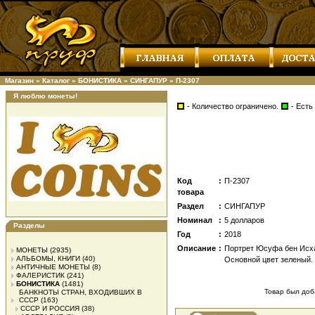
Магазин
»
Каталог
»
БОНИСТИКА
»
СИНГАПУР
»
П-2307
Я люблю монеты!
- Количество ограничено.
- Есть
Код
:
П-2307
товара
Раздел
:
СИНГАПУР
Номинал
:
5 долларов
Разделы
Год
:
2018
Описание
:
Портрет Юсуфа бен Исха
МОНЕТЫ
(2935)
АЛЬБОМЫ, КНИГИ
(40)
Основной цвет зеленый.
АНТИЧНЫЕ МОНЕТЫ
(8)
ФАЛЕРИСТИК
(241)
БОНИСТИКА
(1481)
Товар был доба
БАНКНОТЫ СТРАН, ВХОДИВШИХ В
СССР
(163)
СССР И РОССИЯ
(38)