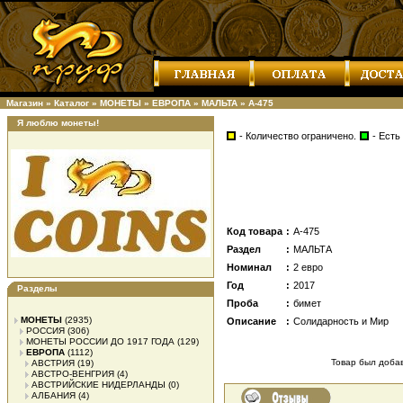
Магазин
»
Каталог
»
МОНЕТЫ
»
ЕВРОПА
»
МАЛЬТА
»
А-475
Я люблю монеты!
- Количество ограничено.
- Есть
Код товара
:
А-475
Раздел
:
МАЛЬТА
Номинал
:
2 евро
Год
:
2017
Разделы
Проба
:
бимет
МОНЕТЫ
(2935)
Описание
:
Солидарность и Мир
РОССИЯ
(306)
МОНЕТЫ РОССИИ ДО 1917 ГОДА
(129)
ЕВРОПА
(1112)
Товар был добавл
АВСТРИЯ
(19)
АВСТРО-ВЕНГРИЯ
(4)
АВСТРИЙСКИЕ НИДЕРЛАНДЫ
(0)
АЛБАНИЯ
(4)