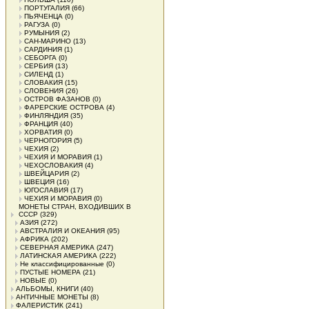
ПОРТУГАЛИЯ
(66)
ПЬЯЧЕНЦА
(0)
РАГУЗА
(0)
РУМЫНИЯ
(2)
САН-МАРИНО
(13)
САРДИНИЯ
(1)
СЕБОРГА
(0)
СЕРБИЯ
(13)
СИЛЕНД
(1)
СЛОВАКИЯ
(15)
СЛОВЕНИЯ
(26)
ОСТРОВ ФАЗАНОВ
(0)
ФАРЕРСКИЕ ОСТРОВА
(4)
ФИНЛЯНДИЯ
(35)
ФРАНЦИЯ
(40)
ХОРВАТИЯ
(0)
ЧЕРНОГОРИЯ
(5)
ЧЕХИЯ
(2)
ЧЕХИЯ И МОРАВИЯ
(1)
ЧЕХОСЛОВАКИЯ
(4)
ШВЕЙЦАРИЯ
(2)
ШВЕЦИЯ
(16)
ЮГОСЛАВИЯ
(17)
ЧЕХИЯ И МОРАВИЯ
(0)
МОНЕТЫ СТРАН, ВХОДИВШИХ В
СССР
(329)
АЗИЯ
(272)
АВСТРАЛИЯ И ОКЕАНИЯ
(95)
АФРИКА
(202)
СЕВЕРНАЯ АМЕРИКА
(247)
ЛАТИНСКАЯ АМЕРИКА
(222)
Не классифицированные
(0)
ПУСТЫЕ НОМЕРА
(21)
НОВЫЕ
(0)
АЛЬБОМЫ, КНИГИ
(40)
АНТИЧНЫЕ МОНЕТЫ
(8)
ФАЛЕРИСТИК
(241)