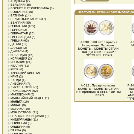
АНДОРРА
(2)
БЕЛЬГИЯ
(38)
БОСНИЯ И ГЕРЦЕГОВИНА
(0)
БОЛГАРИЯ
(16)
Посетители, которые заказывают д
ВАТИКАН
(14)
ВЕЛИКОБРИТАНИЯ
(37)
ВЕНГРИЯ
(55)
ГЕРМАНИЯ
(185)
ГЕРНСИ
(2)
ГИБРАЛТАР
(25)
ГРЕНЛАНДИЯ
(6)
ГРЕЦИЯ
(63)
А-590 : 200 лет открытия
А-
ДАНИЯ
(32)
Антарктиды. Парусник :
М
ДАНЦИГ
(2)
МОНЕТЫ : МОНЕТЫ СТРАН,
ДЖЕРСИ
(4)
ВХОДИВШИХ В СССР :
ИРЛАНДИЯ
(15)
ЭСТОНИЯ : ЕВРО
ИСЛАНДИЯ
(2)
ИСПАНИЯ
(21)
ИТАЛИЯ
(41)
КИПР
(6)
ТУРЕЦКИЙ КИПР
(2)
КРИТ
(2)
ЛАНДИ
(1)
ЛИВОНИЯ
(7)
А-512 : Праздник песни :
Р-24
ЛИХТЕНШТЕЙН
(1)
МОНЕТЫ : МОНЕТЫ СТРАН,
Пар
ЛЮКСЕМБУРГ
(52)
ВХОДИВШИХ В СССР : ЛИТВА
МО
МАКЕДОНИЯ
(5)
: ЕВРО
АМЕ
МАЛЬТИЙСКИЙ ОРДЕН
(1)
"ПР
МАЛЬТА
(16)
МИЛАН
(0)
МОНАКО
(15)
МЭН ОСТРОВ
(21)
НЕАПОЛЬ И СИЦИЛИЯ
(0)
НИДЕРЛАНДЫ
(11)
НОРВЕГИЯ
(5)
ОЛДЕРНИ
(0)
ПАРМА
(0)
ПОЛЬША
(110)