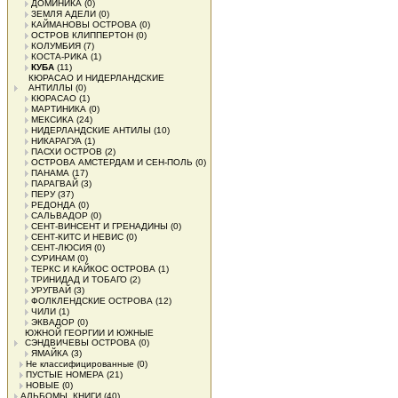
ДОМИНИКА
(0)
ЗЕМЛЯ АДЕЛИ
(0)
КАЙМАНОВЫ ОСТРОВА
(0)
ОСТРОВ КЛИППЕРТОН
(0)
КОЛУМБИЯ
(7)
КОСТА-РИКА
(1)
КУБА
(11)
КЮРАСАО И НИДЕРЛАНДСКИЕ
АНТИЛЛЫ
(0)
КЮРАСАО
(1)
МАРТИНИКА
(0)
МЕКСИКА
(24)
НИДЕРЛАНДСКИЕ АНТИЛЫ
(10)
НИКАРАГУА
(1)
ПАСХИ ОСТРОВ
(2)
ОСТРОВА АМСТЕРДАМ И СЕН-ПОЛЬ
(0)
ПАНАМА
(17)
ПАРАГВАЙ
(3)
ПЕРУ
(37)
РЕДОНДА
(0)
САЛЬВАДОР
(0)
СЕНТ-ВИНСЕНТ И ГРЕНАДИНЫ
(0)
СЕНТ-КИТС И НЕВИС
(0)
СЕНТ-ЛЮСИЯ
(0)
СУРИНАМ
(0)
ТЕРКС И КАЙКОС ОСТРОВА
(1)
ТРИНИДАД И ТОБАГО
(2)
УРУГВАЙ
(3)
ФОЛКЛЕНДСКИЕ ОСТРОВА
(12)
ЧИЛИ
(1)
ЭКВАДОР
(0)
ЮЖНОЙ ГЕОРГИИ И ЮЖНЫЕ
СЭНДВИЧЕВЫ ОСТРОВА
(0)
ЯМАЙКА
(3)
Не классифицированные
(0)
ПУСТЫЕ НОМЕРА
(21)
НОВЫЕ
(0)
АЛЬБОМЫ, КНИГИ
(40)