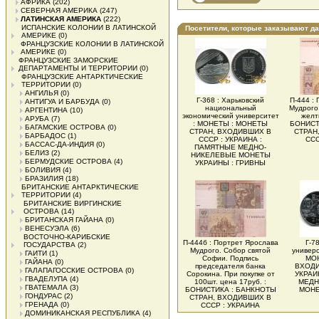
АФРИКА
(202)
СЕВЕРНАЯ АМЕРИКА
(247)
ЛАТИНСКАЯ АМЕРИКА
(222)
ИСПАНСКИЕ КОЛОНИИ В ЛАТИНСКОЙ
Посетители, которые заказывают д
АМЕРИКЕ
(0)
ФРАНЦУЗСКИЕ КОЛОНИИ В ЛАТИНСКОЙ
АМЕРИКЕ
(0)
ФРАНЦУЗСКИЕ ЗАМОРСКИЕ
ДЕПАРТАМЕНТЫ И ТЕРРИТОРИИ
(0)
ФРАНЦУЗСКИЕ АНТАРКТИЧЕСКИЕ
ТЕРРИТОРИИ
(0)
АНГИЛЬЯ
(0)
Г-368 : Харьковский
П-444 :
АНТИГУА И БАРБУДА
(0)
национальный
Мудрого
АРГЕНТИНА
(10)
экономический университет
желт
АРУБА
(7)
: МОНЕТЫ : МОНЕТЫ
БОНИСТ
БАГАМСКИЕ ОСТРОВА
(0)
СТРАН, ВХОДИВШИХ В
СТРАН
БАРБАДОС
(1)
СССР : УКРАИНА :
ССС
БАССАС-ДА-ИНДИЯ
(0)
ПАМЯТНЫЕ МЕДНО-
БЕЛИЗ
(2)
НИКЕЛЕВЫЕ МОНЕТЫ
БЕРМУДСКИЕ ОСТРОВА
(4)
УКРАИНЫ : ГРИВНЫ
БОЛИВИЯ
(4)
БРАЗИЛИЯ
(18)
БРИТАНСКИЕ АНТАРКТИЧЕСКИЕ
ТЕРРИТОРИИ
(4)
БРИТАНСКИЕ ВИРГИНСКИЕ
ОСТРОВА
(14)
БРИТАНСКАЯ ГАЙАНА
(0)
ВЕНЕСУЭЛА
(6)
ВОСТОЧНО-КАРИБСКИЕ
П-444б : Портрет Ярослава
Г-7
ГОCУДАРСТВА
(2)
Мудрого. Собор святой
универ
ГАИТИ
(1)
Софии. Подпись
МОН
ГАЙАНА
(0)
председателя банка
ВХОДИ
ГАЛАПАГОССКИЕ ОСТРОВА
(0)
Сорокина. При покупке от
УКРАИ
ГВАДЕЛУПА
(4)
100шт. цена 17руб. :
МЕДН
ГВАТЕМАЛА
(3)
БОНИСТИКА : БАНКНОТЫ
МОНЕ
ГОНДУРАС
(2)
СТРАН, ВХОДИВШИХ В
ГРЕНАДА
(0)
СССР : УКРАИНА
ДОМИНИКАНСКАЯ РЕСПУБЛИКА
(4)