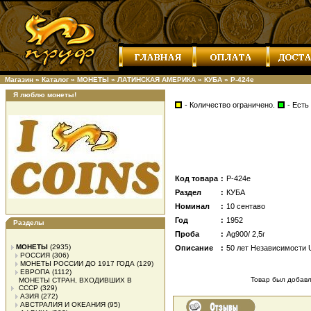
Магазин
»
Каталог
»
МОНЕТЫ
»
ЛАТИНСКАЯ АМЕРИКА
»
КУБА
»
Р-424е
Я люблю монеты!
- Количество ограничено.
- Есть
Код товара
:
Р-424е
Раздел
:
КУБА
Номинал
:
10 сентаво
Год
:
1952
Разделы
Проба
:
Ag900/ 2,5г
МОНЕТЫ
(2935)
Описание
:
50 лет Независимости
РОССИЯ
(306)
МОНЕТЫ РОССИИ ДО 1917 ГОДА
(129)
ЕВРОПА
(1112)
Товар был добавле
МОНЕТЫ СТРАН, ВХОДИВШИХ В
СССР
(329)
АЗИЯ
(272)
АВСТРАЛИЯ И ОКЕАНИЯ
(95)