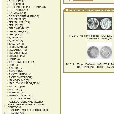
АНДОРРА
(2)
БЕЛЬГИЯ
(38)
БОСНИЯ И ГЕРЦЕГОВИНА
(0)
БОЛГАРИЯ
(16)
Посетители, которые заказывают д
ВАТИКАН
(14)
ВЕЛИКОБРИТАНИЯ
(37)
ВЕНГРИЯ
(55)
ГЕРМАНИЯ
(185)
ГЕРНСИ
(2)
ГИБРАЛТАР
(25)
ГРЕНЛАНДИЯ
(6)
ГРЕЦИЯ
(63)
Р-2349 : 65 лет Победы : МОНЕТЫ
ДАНИЯ
(32)
АМЕРИКА : КАНАДА
ДАНЦИГ
(2)
ДЖЕРСИ
(4)
ИРЛАНДИЯ
(15)
ИСЛАНДИЯ
(2)
ИСПАНИЯ
(21)
ИТАЛИЯ
(41)
КИПР
(6)
ТУРЕЦКИЙ КИПР
(2)
Г-1017 : 75 лет Победы : МОНЕТЫ :
КРИТ
(2)
ВХОДИВШИХ В СССР : КАЗА
ЛАНДИ
(1)
ЛИВОНИЯ
(7)
ЛИХТЕНШТЕЙН
(1)
ЛЮКСЕМБУРГ
(52)
МАКЕДОНИЯ
(5)
МАЛЬТИЙСКИЙ ОРДЕН
(1)
МАЛЬТА
(16)
МИЛАН
(0)
МОНАКО
(15)
МЭН ОСТРОВ
(21)
"СТАРЫЙ" МЭН
(16)
РОЖДЕСТВЕНСКИЕ МЕДНО-
НИКЕЛЕВЫЕ МОНЕТЫ ПО 50
ПЕНСОВ
(0)
НАБОРЫ МОНЕТ КРОНОВОГО
РАЗМЕРА
(0)