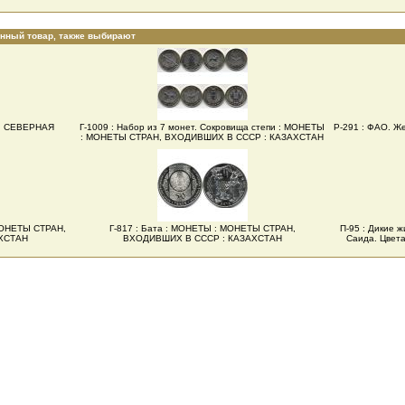
анный товар, также выбирают
 : СЕВЕРНАЯ
Г-1009 : Набор из 7 монет. Сокровища степи : МОНЕТЫ
Р-291 : ФАО. Ж
: МОНЕТЫ СТРАН, ВХОДИВШИХ В СССР : КАЗАХСТАН
 МОНЕТЫ СТРАН,
Г-817 : Бата : МОНЕТЫ : МОНЕТЫ СТРАН,
П-95 : Дикие 
ХСТАН
ВХОДИВШИХ В СССР : КАЗАХСТАН
Саида. Цвета