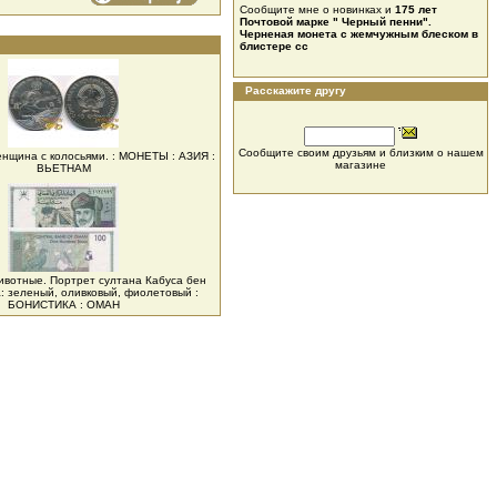
Сообщите мне о новинках и
175 лет
Почтовой марке " Черный пенни".
Черненая монета с жемчужным блеском в
блистере cc
Расскажите другу
Сообщите своим друзьям и близким о нашем
енщина с колосьями. : МОНЕТЫ : АЗИЯ :
магазине
ВЬЕТНАМ
животные. Портрет султана Кабуса бен
: зеленый, оливковый, фиолетовый :
БОНИСТИКА : ОМАН