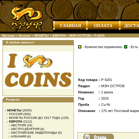
Магазин
»
Каталог
»
МОНЕТЫ
»
ЕВРОПА
»
МЭН ОСТРОВ
»
Р-4201
Я люблю монеты!
- Количество ограничено.
- Есть
Код товара
:
Р-4201
Раздел
:
МЭН ОСТРОВ
Номинал
:
1 крона
Год
:
2015
Разделы
Проба
:
Cu-Ni
МОНЕТЫ
(2935)
Описание
:
175 лет Почтовой марк
РОССИЯ
(306)
МОНЕТЫ РОССИИ ДО 1917 ГОДА
(129)
ЕВРОПА
(1112)
АВСТРИЯ
(19)
АВСТРО-ВЕНГРИЯ
(4)
АВСТРИЙСКИЕ НИДЕРЛАНДЫ
(0)
АЛБАНИЯ
(4)