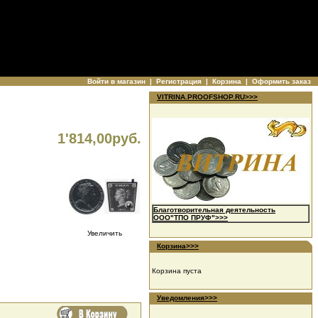
Войти в магазин
|
Регистрация
|
Корзина
|
Оформить заказ
VITRINA.PROOFSHOP.RU>>>
1'814,00руб.
Благотворительная деятельность
ООО"ТПО ПРУФ">>>
Увеличить
Корзина>>>
Корзина пуста
Уведомления>>>