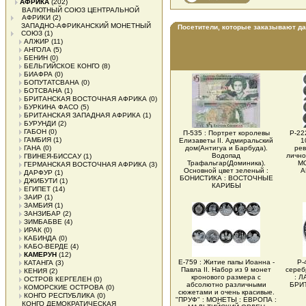
АФРИКА
(202)
ВАЛЮТНЫЙ СОЮЗ ЦЕНТРАЛЬНОЙ
АФРИКИ
(2)
ЗАПАДНО-АФРИКАНСКИЙ МОНЕТНЫЙ
Посетители, которые заказывают д
СОЮЗ
(1)
АЛЖИР
(11)
АНГОЛА
(5)
БЕНИН
(0)
БЕЛЬГИЙСКОЕ КОНГО
(8)
БИАФРА
(0)
БОПУТАТСВАНА
(0)
БОТСВАНА
(1)
БРИТАНСКАЯ ВОСТОЧНАЯ АФРИКА
(0)
БУРКИНА ФАСО
(5)
БРИТАНСКАЯ ЗАПАДНАЯ АФРИКА
(1)
БУРУНДИ
(2)
ГАБОН
(0)
П-535 : Портрет королевы
Р-22
ГАМБИЯ
(1)
Елизаветы II. Адмиральский
1
ГАНА
(0)
дом(Антигуа и Барбуда).
ре
Водопад
лично
ГВИНЕЯ-БИССАУ
(1)
Трафальгар(Доминика).
М
ГЕРМАНСКАЯ ВОСТОЧНАЯ АФРИКА
(3)
Основной цвет зеленый :
А
ДАРФУР
(1)
БОНИСТИКА : ВОСТОЧНЫЕ
ДЖИБУТИ
(1)
КАРИБЫ
ЕГИПЕТ
(14)
ЗАИР
(1)
ЗАМБИЯ
(1)
ЗАНЗИБАР
(2)
ЗИМБАБВЕ
(4)
ИРАК
(0)
КАБИНДА
(0)
КАБО-ВЕРДЕ
(4)
КАМЕРУН
(12)
Е-759 : Житие папы Иоанна -
Р-
КАТАНГА
(3)
Павла II. Набор из 9 монет
сереб
КЕНИЯ
(2)
кронового размера с
: 
ОСТРОВ КЕРГЕЛЕН
(0)
абсолютно различными
БРИ
КОМОРСКИЕ ОСТРОВА
(0)
сюжетами и очень красивые.
КОНГО РЕСПУБЛИКА
(0)
"ПРУФ" : МОНЕТЫ : ЕВРОПА :
КОНГО ДЕМОКРАТИЧЕСКАЯ