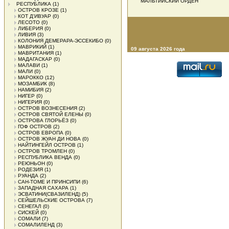
МАЛЬТИЙСКИЙ ОРДЕН
РЕСПУБЛИКА
(1)
ОСТРОВ КРОЗЕ
(1)
КОТ Д'ИВУАР
(0)
ЛЕСОТО
(0)
ЛИБЕРИЯ
(0)
ЛИВИЯ
(3)
КОЛОНИЯ ДЕМЕРАРА-ЭССЕКИБО
(0)
МАВРИКИЙ
(1)
09 августа 2026 года
МАВРИТАНИЯ
(1)
МАДАГАСКАР
(0)
МАЛАВИ
(1)
МАЛИ
(0)
МАРОККО
(12)
МОЗАМБИК
(8)
НАМИБИЯ
(2)
НИГЕР
(0)
НИГЕРИЯ
(0)
ОСТРОВ ВОЗНЕСЕНИЯ
(2)
ОСТРОВ СВЯТОЙ ЕЛЕНЫ
(0)
ОСТРОВА ГЛОРЬЁЗ
(0)
ГОФ ОСТРОВ
(2)
ОСТРОВ ЕВРОПА
(0)
ОСТРОВ ЖУАН ДИ НОВА
(0)
НАЙТИНГЕЙЛ ОСТРОВ
(1)
ОСТРОВ ТРОМЛЕН
(0)
РЕСПУБЛИКА ВЕНДА
(0)
РЕЮНЬОН
(0)
РОДЕЗИЯ
(1)
РУАНДА
(2)
САН-ТОМЕ И ПРИНСИПИ
(6)
ЗАПАДНАЯ САХАРА
(1)
ЭСВАТИНИ(СВАЗИЛЕНД)
(5)
СЕЙШЕЛЬСКИЕ ОСТРОВА
(7)
СЕНЕГАЛ
(0)
СИСКЕЙ
(0)
СОМАЛИ
(7)
СОМАЛИЛЕНД
(3)