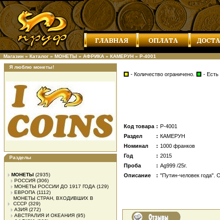
Магазин
»
Каталог
»
МОНЕТЫ
»
АФРИКА
»
КАМЕРУН
»
Р-4001
Я люблю монеты!
- Количество ограничено.
- Есть
Код товара
:
Р-4001
Раздел
:
КАМЕРУН
Номинал
:
1000 франков
Год
:
2015
Разделы
Проба
:
Ag999 /25г.
МОНЕТЫ
(2935)
Описание
:
"Путин-человек года". 
РОССИЯ
(306)
МОНЕТЫ РОССИИ ДО 1917 ГОДА
(129)
ЕВРОПА
(1112)
МОНЕТЫ СТРАН, ВХОДИВШИХ В
СССР
(329)
АЗИЯ
(272)
АВСТРАЛИЯ И ОКЕАНИЯ
(95)