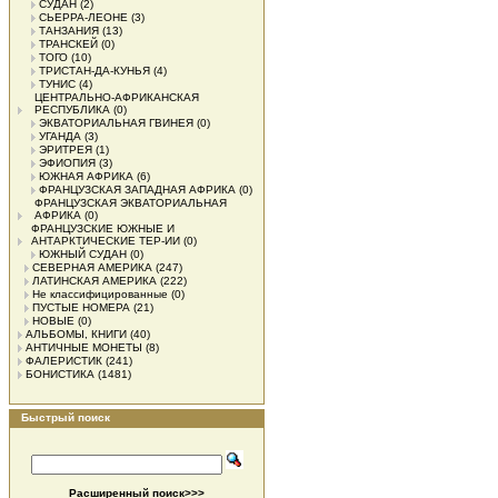
СУДАН
(2)
СЬЕРРА-ЛЕОНЕ
(3)
ТАНЗАНИЯ
(13)
ТРАНСКЕЙ
(0)
ТОГО
(10)
ТРИСТАН-ДА-КУНЬЯ
(4)
ТУНИС
(4)
ЦЕНТРАЛЬНО-АФРИКАНСКАЯ
РЕСПУБЛИКА
(0)
ЭКВАТОРИАЛЬНАЯ ГВИНЕЯ
(0)
УГАНДА
(3)
ЭРИТРЕЯ
(1)
ЭФИОПИЯ
(3)
ЮЖНАЯ АФРИКА
(6)
ФРАНЦУЗСКАЯ ЗАПАДНАЯ АФРИКА
(0)
ФРАНЦУЗСКАЯ ЭКВАТОРИАЛЬНАЯ
АФРИКА
(0)
ФРАНЦУЗСКИЕ ЮЖНЫЕ И
АНТАРКТИЧЕСКИЕ ТЕР-ИИ
(0)
ЮЖНЫЙ СУДАН
(0)
СЕВЕРНАЯ АМЕРИКА
(247)
ЛАТИНСКАЯ АМЕРИКА
(222)
Не классифицированные
(0)
ПУСТЫЕ НОМЕРА
(21)
НОВЫЕ
(0)
АЛЬБОМЫ, КНИГИ
(40)
АНТИЧНЫЕ МОНЕТЫ
(8)
ФАЛЕРИСТИК
(241)
БОНИСТИКА
(1481)
Быстрый поиск
Расширенный поиск>>>