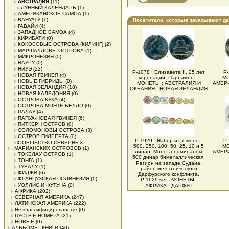
АВСТРАЛИЯ
(11)
ЛУННЫЙ КАЛЕНДАРЬ
(1)
АМЕРИКАНСКОЕ САМОА
(1)
ВАНУАТУ
(1)
Посетители, которые заказывают д
ГАВАЙИ
(4)
ЗАПАДНОЕ САМОА
(4)
КИРИБАТИ
(0)
КОКОСОВЫЕ ОСТРОВА (КИЛИНГ)
(2)
МАРШАЛЛОВЫ ОСТРОВА
(1)
МИКРОНЕЗИЯ
(0)
НАУРУ
(0)
НИУЭ
(22)
Р-1078 : Елизавета II. 25 лет
Р-
НОВАЯ ГВИНЕЯ
(4)
коронации. Парламент :
МО
НОВЫЕ ГИБРИДЫ
(0)
МОНЕТЫ : АВСТРАЛИЯ И
АМЕРИ
НОВАЯ ЗЕЛАНДИЯ
(18)
ОКЕАНИЯ : НОВАЯ ЗЕЛАНДИЯ
НОВАЯ КАЛЕДОНИЯ
(0)
ОСТРОВА КУКА
(4)
ОСТРОВА МОНТЕ-БЕЛЛО
(0)
ПАЛАУ
(4)
ПАПУА-НОВАЯ ГВИНЕЯ
(6)
ПИТКЕРН ОСТРОВ
(0)
СОЛОМОНОВЫ ОСТРОВА
(3)
ОСТРОВ ГИЛБЕРТА
(0)
Р-1929 : Набор из 7 монет:
Р-
СООБЩЕСТВО СЕВЕРНЫХ
500, 250, 100, 50, 25, 10 и 5
МО
МАРИАНСКИХ ОСТРОВОВ
(1)
динар. Монета номиналом
АМЕРИ
ТОКЕЛАУ ОСТРОВ
(1)
500 динар биметаллическая.
ТОНГА
(1)
Регион на западе Судана,
ТУВАЛУ
(1)
район межэтнического
ФИДЖИ
(6)
Дарфурского конфликта.
ФРАНЦУЗСКАЯ ПОЛИНЕЗИЯ
(0)
Р-1929 set : МОНЕТЫ :
УОЛЛИС И ФУТУНА
(0)
АФРИКА : ДАРФУР
АФРИКА
(202)
СЕВЕРНАЯ АМЕРИКА
(247)
ЛАТИНСКАЯ АМЕРИКА
(222)
Не классифицированные
(0)
ПУСТЫЕ НОМЕРА
(21)
НОВЫЕ
(0)
АЛЬБОМЫ, КНИГИ
(40)