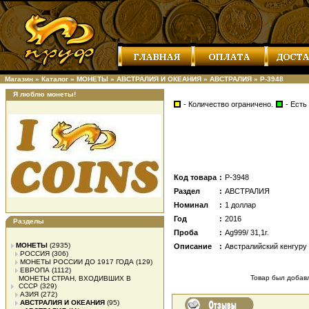
Магазин
»
Каталог
»
МОНЕТЫ
»
АВСТРАЛИЯ И ОКЕАНИЯ
»
АВСТРАЛИЯ
»
Р-3948
Я люблю монеты!
- Количество ограничено.
- Есть
Код товара
:
Р-3948
Раздел
:
АВСТРАЛИЯ
Номинал
:
1 доллар
Год
:
2016
Разделы
Проба
:
Ag999/ 31,1г.
МОНЕТЫ
(2935)
Описание
:
Австралийский кенгуру
РОССИЯ
(306)
МОНЕТЫ РОССИИ ДО 1917 ГОДА
(129)
ЕВРОПА
(1112)
Товар был добавл
МОНЕТЫ СТРАН, ВХОДИВШИХ В
СССР
(329)
АЗИЯ
(272)
АВСТРАЛИЯ И ОКЕАНИЯ
(95)