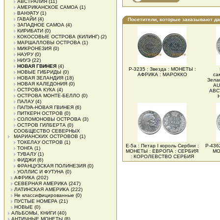
АВСТРАЛИЯ
(11)
АМЕРИКАНСКОЕ САМОА
(1)
ВАНУАТУ
(1)
ГАВАЙИ
(4)
Посетители, которые заказывают д
ЗАПАДНОЕ САМОА
(4)
КИРИБАТИ
(0)
КОКОСОВЫЕ ОСТРОВА (КИЛИНГ)
(2)
МАРШАЛЛОВЫ ОСТРОВА
(1)
МИКРОНЕЗИЯ
(0)
НАУРУ
(0)
НИУЭ
(22)
НОВАЯ ГВИНЕЯ
(4)
Р-3235 : Звезда : МОНЕТЫ :
НОВЫЕ ГИБРИДЫ
(0)
АФРИКА : МАРОККО
са
НОВАЯ ЗЕЛАНДИЯ
(18)
Зела
НОВАЯ КАЛЕДОНИЯ
(0)
AU
ОСТРОВА КУКА
(4)
АВС
ОСТРОВА МОНТЕ-БЕЛЛО
(0)
ПАЛАУ
(4)
ПАПУА-НОВАЯ ГВИНЕЯ
(6)
ПИТКЕРН ОСТРОВ
(0)
СОЛОМОНОВЫ ОСТРОВА
(3)
ОСТРОВ ГИЛБЕРТА
(0)
СООБЩЕСТВО СЕВЕРНЫХ
МАРИАНСКИХ ОСТРОВОВ
(1)
ТОКЕЛАУ ОСТРОВ
(1)
Е-5а : Петар I король Сербии :
Р-4362
ТОНГА
(1)
МОНЕТЫ : ЕВРОПА : СЕРБИЯ
МО
ТУВАЛУ
(1)
: КОРОЛЕВСТВО СЕРБИЯ
ФИДЖИ
(6)
ФРАНЦУЗСКАЯ ПОЛИНЕЗИЯ
(0)
УОЛЛИС И ФУТУНА
(0)
АФРИКА
(202)
СЕВЕРНАЯ АМЕРИКА
(247)
ЛАТИНСКАЯ АМЕРИКА
(222)
Не классифицированные
(0)
ПУСТЫЕ НОМЕРА
(21)
НОВЫЕ
(0)
АЛЬБОМЫ, КНИГИ
(40)
АНТИЧНЫЕ МОНЕТЫ
(8)