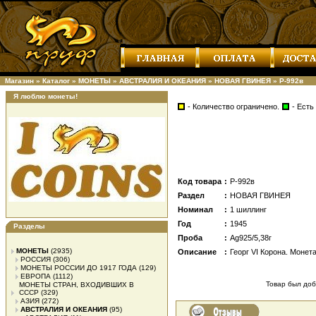
Магазин
»
Каталог
»
МОНЕТЫ
»
АВСТРАЛИЯ И ОКЕАНИЯ
»
НОВАЯ ГВИНЕЯ
»
Р-992в
Я люблю монеты!
- Количество ограничено.
- Есть
Код товара
:
Р-992в
Раздел
:
НОВАЯ ГВИНЕЯ
Номинал
:
1 шиллинг
Год
:
1945
Разделы
Проба
:
Ag925/5,38г
МОНЕТЫ
(2935)
Описание
:
Георг VI Корона. Монет
РОССИЯ
(306)
МОНЕТЫ РОССИИ ДО 1917 ГОДА
(129)
ЕВРОПА
(1112)
Товар был доба
МОНЕТЫ СТРАН, ВХОДИВШИХ В
СССР
(329)
АЗИЯ
(272)
АВСТРАЛИЯ И ОКЕАНИЯ
(95)