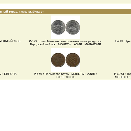
анный товар, также выбирают
: БЕЛЬГИЙСКОЕ
Р-579 : 5-ый Малазийский 5-летний план развития.
Е-213 : Тр
Городской пейзаж : МОНЕТЫ : АЗИЯ : МАЛАЙЗИЯ
ТЫ : ЕВРОПА :
Р-650 : Пальмовая ветвь : МОНЕТЫ : АЗИЯ :
Р-4063 : Т
ПАЛЕСТИНА
МОНЕТЫ : 