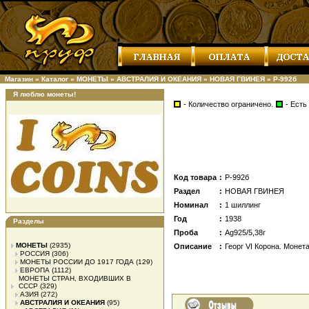
Магазин
»
Каталог
»
МОНЕТЫ
»
АВСТРАЛИЯ И ОКЕАНИЯ
»
НОВАЯ ГВИНЕЯ
»
Р-992б
Я люблю монеты!
- Количество ограничено.
- Есть
Код товара
:
Р-992б
Раздел
:
НОВАЯ ГВИНЕЯ
Номинал
:
1 шиллинг
Год
:
1938
Разделы
Проба
:
Ag925/5,38г
МОНЕТЫ
(2935)
Описание
:
Георг VI Корона. Монет
РОССИЯ
(306)
МОНЕТЫ РОССИИ ДО 1917 ГОДА
(129)
ЕВРОПА
(1112)
МОНЕТЫ СТРАН, ВХОДИВШИХ В
СССР
(329)
АЗИЯ
(272)
АВСТРАЛИЯ И ОКЕАНИЯ
(95)