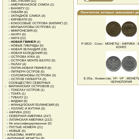
АВСТРАЛИЯ
(11)
АМЕРИКАНСКОЕ САМОА
(1)
ВАНУАТУ
(1)
ГАВАЙИ
(4)
Посетители, которые заказывают д
ЗАПАДНОЕ САМОА
(4)
КИРИБАТИ
(0)
КОКОСОВЫЕ ОСТРОВА (КИЛИНГ)
(2)
МАРШАЛЛОВЫ ОСТРОВА
(1)
МИКРОНЕЗИЯ
(0)
НАУРУ
(0)
НИУЭ
(22)
НОВАЯ ГВИНЕЯ
(4)
Р-3822 : Слон : МОНЕТЫ : АФРИКА 
НОВЫЕ ГИБРИДЫ
(0)
КОНГО
НОВАЯ ЗЕЛАНДИЯ
(18)
НОВАЯ КАЛЕДОНИЯ
(0)
ОСТРОВА КУКА
(4)
ОСТРОВА МОНТЕ-БЕЛЛО
(0)
ПАЛАУ
(4)
ПАПУА-НОВАЯ ГВИНЕЯ
(6)
ПИТКЕРН ОСТРОВ
(0)
СОЛОМОНОВЫ ОСТРОВА
(3)
Е-35а : Княжество. VF- -VF : МОНЕ
ОСТРОВ ГИЛБЕРТА
(0)
ЧЕРНОГОРИЯ
СООБЩЕСТВО СЕВЕРНЫХ
МАРИАНСКИХ ОСТРОВОВ
(1)
ТОКЕЛАУ ОСТРОВ
(1)
ТОНГА
(1)
ТУВАЛУ
(1)
ФИДЖИ
(6)
ФРАНЦУЗСКАЯ ПОЛИНЕЗИЯ
(0)
УОЛЛИС И ФУТУНА
(0)
АФРИКА
(202)
СЕВЕРНАЯ АМЕРИКА
(247)
ЛАТИНСКАЯ АМЕРИКА
(222)
Не классифицированные
(0)
ПУСТЫЕ НОМЕРА
(21)
НОВЫЕ
(0)
АЛЬБОМЫ, КНИГИ
(40)
АНТИЧНЫЕ МОНЕТЫ
(8)