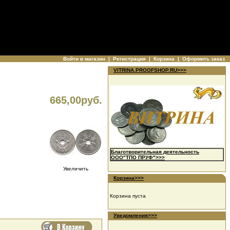
Войти в магазин
|
Регистрация
|
Корзина
|
Оформить заказ
VITRINA.PROOFSHOP.RU>>>
665,00руб.
Благотворительная деятельность
ООО"ТПО ПРУФ">>>
Увеличить
Корзина>>>
Корзина пуста
Уведомления>>>