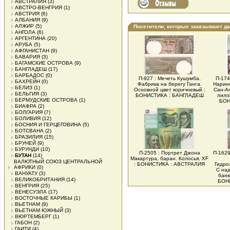
АВСТРАЛИЯ
(3)
АВСТРО-ВЕНГРИЯ
(1)
АВСТРИЯ
(6)
АЛБАНИЯ
(9)
АЛЖИР
(5)
Посетители, которые заказывают д
АНГОЛА
(6)
АРГЕНТИНА
(20)
АРУБА
(5)
АФГАНИСТАН
(9)
БАВАРИЯ
(3)
БАГАМСКИЕ ОСТРОВА
(9)
БАНГЛАДЕШ
(17)
БАРБАДОС
(0)
П-927 : Мечеть Кушумба.
П-174
БАХРЕЙН
(0)
Фабрика на берегу Ганга.
Нарино
БЕЛИЗ
(1)
Основной цвет коричневый :
Сан-Аг
БЕЛЬГИЯ
(3)
БОНИСТИКА : БАНГЛАДЕШ
лило
БЕРМУДСКИЕ ОСТРОВА
(1)
БОН
БИАФРА
(2)
БОЛГАРИЯ
(7)
БОЛИВИЯ
(12)
БОСНИЯ И ГЕРЦЕГОВИНА
(5)
БОТСВАНА
(2)
БРАЗИЛИЯ
(15)
БРУНЕЙ
(9)
БУРУНДИ
(10)
П-2505 : Портрет Джона
П-1629
БУТАН
(14)
Макартура, баран. Колосья. XF
ВАЛЮТНЫЙ СОЮЗ ЦЕНТРАЛЬНОЙ
: БОНИСТИКА : АВСТРАЛИЯ
Гидро
АФРИКИ
(0)
С на
ВАНУАТУ
(3)
банк
ВЕЛИКОБРИТАНИЯ
(14)
БОН
ВЕНГРИЯ
(25)
ВЕНЕСУЭЛА
(17)
ВОСТОЧНЫЕ КАРИБЫ
(1)
ВЬЕТНАМ
(9)
ВЬЕТНАМ ЮЖНЫЙ
(3)
ВЮРТЕМБЕРГ
(1)
ГАБОН
(2)
ГАИТИ
(4)