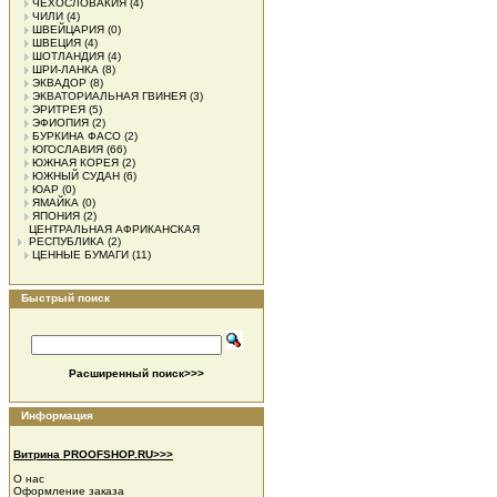
ЧЕХОСЛОВАКИЯ
(4)
ЧИЛИ
(4)
ШВЕЙЦАРИЯ
(0)
ШВЕЦИЯ
(4)
ШОТЛАНДИЯ
(4)
ШРИ-ЛАНКА
(8)
ЭКВАДОР
(8)
ЭКВАТОРИАЛЬНАЯ ГВИНЕЯ
(3)
ЭРИТРЕЯ
(5)
ЭФИОПИЯ
(2)
БУРКИНА ФАСО
(2)
ЮГОСЛАВИЯ
(66)
ЮЖНАЯ КОРЕЯ
(2)
ЮЖНЫЙ СУДАН
(6)
ЮАР
(0)
ЯМАЙКА
(0)
ЯПОНИЯ
(2)
ЦЕНТРАЛЬНАЯ АФРИКАНСКАЯ
РЕСПУБЛИКА
(2)
ЦЕННЫЕ БУМАГИ
(11)
Быстрый поиск
Расширенный поиск>>>
Информация
Витрина PROOFSHOP.RU>>>
О нас
Оформление заказа