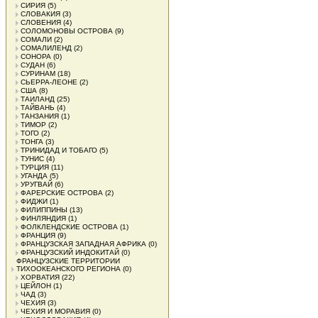
СИРИЯ
(5)
СЛОВАКИЯ
(3)
СЛОВЕНИЯ
(4)
СОЛОМОНОВЫ ОСТРОВА
(9)
СОМАЛИ
(2)
СОМАЛИЛЕНД
(2)
СОНОРА
(0)
СУДАН
(6)
СУРИНАМ
(18)
СЬЕРРА-ЛЕОНЕ
(2)
США
(8)
ТАИЛАНД
(25)
ТАЙВАНЬ
(4)
ТАНЗАНИЯ
(1)
ТИМОР
(2)
ТОГО
(2)
ТОНГА
(3)
ТРИНИДАД И ТОБАГО
(5)
ТУНИС
(4)
ТУРЦИЯ
(11)
УГАНДА
(5)
УРУГВАЙ
(6)
ФАРЕРСКИЕ ОСТРОВА
(2)
ФИДЖИ
(1)
ФИЛИППИНЫ
(13)
ФИНЛЯНДИЯ
(1)
ФОЛКЛЕНДСКИЕ ОСТРОВА
(1)
ФРАНЦИЯ
(9)
ФРАНЦУЗСКАЯ ЗАПАДНАЯ АФРИКА
(0)
ФРАНЦУЗСКИЙ ИНДОКИТАЙ
(0)
ФРАНЦУЗСКИЕ ТЕРРИТОРИИ
ТИХООКЕАНСКОГО РЕГИОНА
(0)
ХОРВАТИЯ
(22)
ЦЕЙЛОН
(1)
ЧАД
(3)
ЧЕХИЯ
(3)
ЧЕХИЯ И МОРАВИЯ
(0)