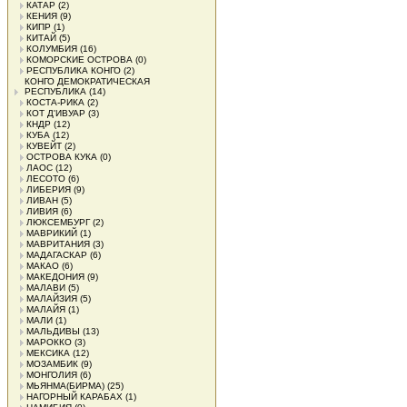
КАТАР
(2)
КЕНИЯ
(9)
КИПР
(1)
КИТАЙ
(5)
КОЛУМБИЯ
(16)
КОМОРСКИЕ ОСТРОВА
(0)
РЕСПУБЛИКА КОНГО
(2)
КОНГО ДЕМОКРАТИЧЕСКАЯ
РЕСПУБЛИКА
(14)
КОСТА-РИКА
(2)
КОТ Д'ИВУАР
(3)
КНДР
(12)
КУБА
(12)
КУВЕЙТ
(2)
ОСТРОВА КУКА
(0)
ЛАОС
(12)
ЛЕСОТО
(6)
ЛИБЕРИЯ
(9)
ЛИВАН
(5)
ЛИВИЯ
(6)
ЛЮКСЕМБУРГ
(2)
МАВРИКИЙ
(1)
МАВРИТАНИЯ
(3)
МАДАГАСКАР
(6)
МАКАО
(6)
МАКЕДОНИЯ
(9)
МАЛАВИ
(5)
МАЛАЙЗИЯ
(5)
МАЛАЙЯ
(1)
МАЛИ
(1)
МАЛЬДИВЫ
(13)
МАРОККО
(3)
МЕКСИКА
(12)
МОЗАМБИК
(9)
МОНГОЛИЯ
(6)
МЬЯНМА(БИРМА)
(25)
НАГОРНЫЙ КАРАБАХ
(1)