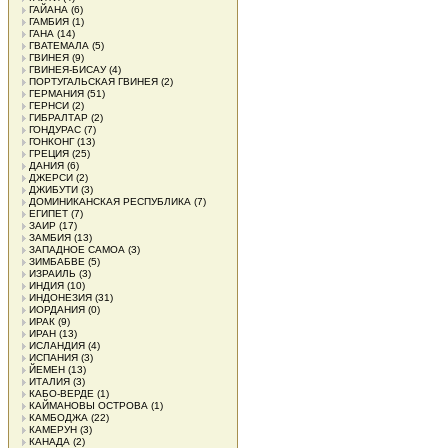
ГАЙАНА
(6)
ГАМБИЯ
(1)
ГАНА
(14)
ГВАТЕМАЛА
(5)
ГВИНЕЯ
(9)
ГВИНЕЯ-БИСАУ
(4)
ПОРТУГАЛЬСКАЯ ГВИНЕЯ
(2)
ГЕРМАНИЯ
(51)
ГЕРНСИ
(2)
ГИБРАЛТАР
(2)
ГОНДУРАС
(7)
ГОНКОНГ
(13)
ГРЕЦИЯ
(25)
ДАНИЯ
(6)
ДЖЕРСИ
(2)
ДЖИБУТИ
(3)
ДОМИНИКАНСКАЯ РЕСПУБЛИКА
(7)
ЕГИПЕТ
(7)
ЗАИР
(17)
ЗАМБИЯ
(13)
ЗАПАДНОЕ САМОА
(3)
ЗИМБАБВЕ
(5)
ИЗРАИЛЬ
(3)
ИНДИЯ
(10)
ИНДОНЕЗИЯ
(31)
ИОРДАНИЯ
(0)
ИРАК
(9)
ИРАН
(13)
ИСЛАНДИЯ
(4)
ИСПАНИЯ
(3)
ЙЕМЕН
(13)
ИТАЛИЯ
(3)
КАБО-ВЕРДЕ
(1)
КАЙМАНОВЫ ОСТРОВА
(1)
КАМБОДЖА
(22)
КАМЕРУН
(3)
КАНАДА
(2)