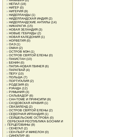
НАМИБИЯ
(0)
НЕПАЛ
(18)
НИГЕР
(0)
НИГЕРИЯ
(9)
НИДЕРЛАНДЫ
(1)
НИДЕРЛАНДСКАЯ ИНДИЯ
(2)
НИДЕРЛАНДСКИЕ АНТИЛЫ
(14)
НИКАРАГУА
(15)
НОВАЯ ЗЕЛАНДИЯ
(3)
НОВЫЕ ГЕБРИДЫ
(2)
НОВАЯ КАЛЕДОНИЯ
(1)
НОРВЕГИЯ
(0)
ОАЭ
(1)
ОМАН
(2)
ОСТРОВ МЭН
(1)
ОСТРОВ СВЯТОЙ ЕЛЕНЫ
(0)
ПАКИСТАН
(10)
БЕНИН
(0)
ПАПУА-НОВАЯ ГВИНЕЯ
(6)
ПАРАГВАЙ
(4)
ПЕРУ
(10)
ПОЛЬША
(7)
ПОРТУГАЛИЯ
(2)
РОДЕЗИЯ
(0)
РУАНДА
(12)
РУМЫНИЯ
(3)
САЛЬВАДОР
(6)
САН-ТОМЕ И ПРИНСИПИ
(9)
САУДОВСКАЯ АРАВИЯ
(1)
СВАЗИЛЕНД
(2)
ОСТРОВ СВЯТОЙ ЕЛЕНЫ
(2)
СЕВЕРНАЯ ИРЛАНДИЯ
(1)
СЕЙШЕЛЬСКИЕ ОСТРОВА
(0)
СЕРБСКАЯ РЕСПУБЛИКА БОСНИИ И
ГЕРЦЕГОВИНЫ
(9)
СЕНЕГАЛ
(2)
СЕН-ПЬЕР И МИКЕЛОН
(0)
СИНГАПУР
(8)