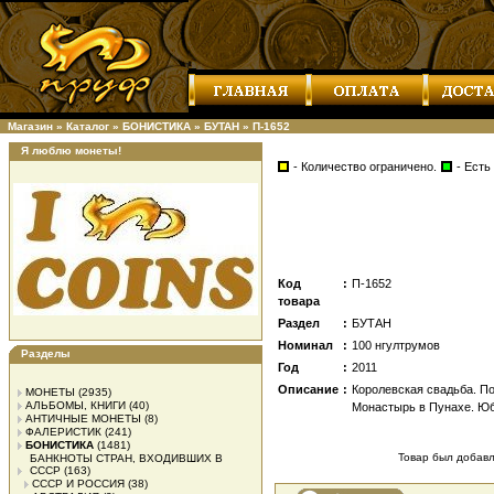
Магазин
»
Каталог
»
БОНИСТИКА
»
БУТАН
»
П-1652
Я люблю монеты!
- Количество ограничено.
- Есть
Код
:
П-1652
товара
Раздел
:
БУТАН
Номинал
:
100 нгултрумов
Разделы
Год
:
2011
Описание
:
Королевская свадьба. По
МОНЕТЫ
(2935)
АЛЬБОМЫ, КНИГИ
(40)
Монастырь в Пунахе. Юб
АНТИЧНЫЕ МОНЕТЫ
(8)
ФАЛЕРИСТИК
(241)
БОНИСТИКА
(1481)
Товар был добавле
БАНКНОТЫ СТРАН, ВХОДИВШИХ В
СССР
(163)
СССР И РОССИЯ
(38)