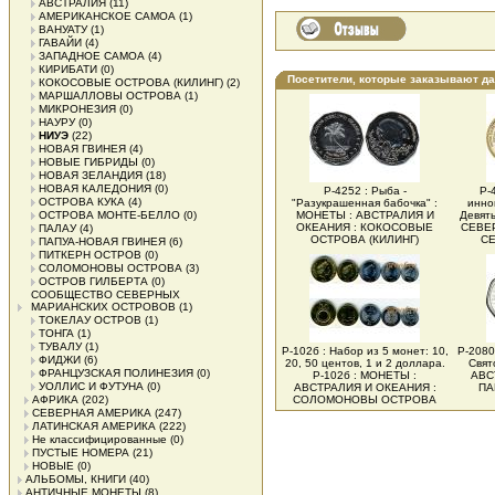
АВСТРАЛИЯ
(11)
АМЕРИКАНСКОЕ САМОА
(1)
ВАНУАТУ
(1)
ГАВАЙИ
(4)
ЗАПАДНОЕ САМОА
(4)
КИРИБАТИ
(0)
Посетители, которые заказывают д
КОКОСОВЫЕ ОСТРОВА (КИЛИНГ)
(2)
МАРШАЛЛОВЫ ОСТРОВА
(1)
МИКРОНЕЗИЯ
(0)
НАУРУ
(0)
НИУЭ
(22)
НОВАЯ ГВИНЕЯ
(4)
НОВЫЕ ГИБРИДЫ
(0)
НОВАЯ ЗЕЛАНДИЯ
(18)
НОВАЯ КАЛЕДОНИЯ
(0)
Р-4252 : Рыба -
Р-
ОСТРОВА КУКА
(4)
"Разукрашенная бабочка" :
инно
ОСТРОВА МОНТЕ-БЕЛЛО
(0)
МОНЕТЫ : АВСТРАЛИЯ И
Девяты
ОКЕАНИЯ : КОКОСОВЫЕ
СЕВЕР
ПАЛАУ
(4)
ОСТРОВА (КИЛИНГ)
СЕ
ПАПУА-НОВАЯ ГВИНЕЯ
(6)
ПИТКЕРН ОСТРОВ
(0)
СОЛОМОНОВЫ ОСТРОВА
(3)
ОСТРОВ ГИЛБЕРТА
(0)
СООБЩЕСТВО СЕВЕРНЫХ
МАРИАНСКИХ ОСТРОВОВ
(1)
ТОКЕЛАУ ОСТРОВ
(1)
ТОНГА
(1)
ТУВАЛУ
(1)
Р-102б : Набор из 5 монет: 10,
Р-2080
ФИДЖИ
(6)
20, 50 центов, 1 и 2 доллара.
Свят
ФРАНЦУЗСКАЯ ПОЛИНЕЗИЯ
(0)
Р-102б : МОНЕТЫ :
АВС
УОЛЛИС И ФУТУНА
(0)
АВСТРАЛИЯ И ОКЕАНИЯ :
ПА
АФРИКА
(202)
СОЛОМОНОВЫ ОСТРОВА
СЕВЕРНАЯ АМЕРИКА
(247)
ЛАТИНСКАЯ АМЕРИКА
(222)
Не классифицированные
(0)
ПУСТЫЕ НОМЕРА
(21)
НОВЫЕ
(0)
АЛЬБОМЫ, КНИГИ
(40)
АНТИЧНЫЕ МОНЕТЫ
(8)