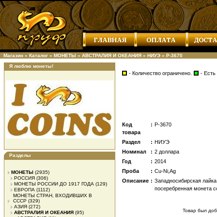
Магазин
»
Каталог
»
МОНЕТЫ
»
АВСТРАЛИЯ И ОКЕАНИЯ
»
НИУЭ
»
Р-3670
Я люблю монеты!
- Количество ограничено.
- Есть
Код
:
Р-3670
товара
Раздел
:
НИУЭ
Номинал
:
2 доллара
Разделы
Год
:
2014
Проба
:
Cu-Ni,Ag
МОНЕТЫ
(2935)
РОССИЯ
(306)
Описание
:
Западносибирская лайка
МОНЕТЫ РОССИИ ДО 1917 ГОДА
(129)
посеребренная монета c
ЕВРОПА
(1112)
МОНЕТЫ СТРАН, ВХОДИВШИХ В
СССР
(329)
АЗИЯ
(272)
Товар был доба
АВСТРАЛИЯ И ОКЕАНИЯ
(95)