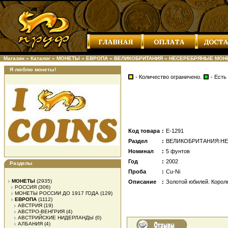
Магазин
»
Каталог
»
МОНЕТЫ
»
ЕВРОПА
»
ВЕЛИКОБРИТАНИЯ
»
НЕСЕРЕБРЯНЫЕ МОН
Я люблю монеты!
- Количество ограничено.
- Есть
Код товара
:
Е-1291
Раздел
:
ВЕЛИКОБРИТАНИЯ:Н
Номинал
:
5 фунтов
Год
:
2002
Разделы
Проба
:
Cu-Ni
МОНЕТЫ
(2935)
Описание
:
Золотой юбилей. Корол
РОССИЯ
(306)
МОНЕТЫ РОССИИ ДО 1917 ГОДА
(129)
ЕВРОПА
(1112)
АВСТРИЯ
(19)
АВСТРО-ВЕНГРИЯ
(4)
АВСТРИЙСКИЕ НИДЕРЛАНДЫ
(0)
АЛБАНИЯ
(4)