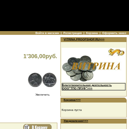
Войти в магазин
|
Регистрация
|
Корзина
|
Оформить заказ
VITRINA.PROOFSHOP.RU>>>
1'306,00руб.
Благотворительная деятельность
ООО"ТПО ПРУФ">>>
Увеличить
Корзина>>>
Корзина пуста
Уведомления>>>