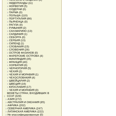
НИДЕРЛАНДЫ
(11)
НОРВЕГИЯ
(5)
ОЛДЕРНИ
(0)
ПАРМА
(0)
ПОЛЬША
(110)
ПОРТУГАЛИЯ
(66)
ПЬЯЧЕНЦА
(0)
РАГУЗА
(0)
РУМЫНИЯ
(2)
САН-МАРИНО
(13)
САРДИНИЯ
(1)
СЕБОРГА
(0)
СЕРБИЯ
(13)
СИЛЕНД
(1)
СЛОВАКИЯ
(15)
СЛОВЕНИЯ
(26)
ОСТРОВ ФАЗАНОВ
(0)
ФАРЕРСКИЕ ОСТРОВА
(4)
ФИНЛЯНДИЯ
(35)
ФРАНЦИЯ
(40)
ХОРВАТИЯ
(0)
ЧЕРНОГОРИЯ
(5)
ЧЕХИЯ
(2)
ЧЕХИЯ И МОРАВИЯ
(1)
ЧЕХОСЛОВАКИЯ
(4)
ШВЕЙЦАРИЯ
(2)
ШВЕЦИЯ
(16)
ЮГОСЛАВИЯ
(17)
ЧЕХИЯ И МОРАВИЯ
(0)
МОНЕТЫ СТРАН, ВХОДИВШИХ В
СССР
(329)
АЗИЯ
(272)
АВСТРАЛИЯ И ОКЕАНИЯ
(95)
АФРИКА
(202)
СЕВЕРНАЯ АМЕРИКА
(247)
ЛАТИНСКАЯ АМЕРИКА
(222)
Не классифицированные
(0)