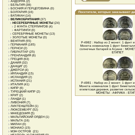
АНДОРРА
(2)
БЕЛЬГИЯ
(38)
БОСНИЯ И ГЕРЦЕГОВИНА
(0)
БОЛГАРИЯ
(16)
Посетители, которые заказывают д
ВАТИКАН
(14)
ВЕЛИКОБРИТАНИЯ
(37)
НЕСЕРЕБРЯНЫЕ МОНЕТЫ
(24)
2 ФУНТА СТЕРЛИНГОВ
(4)
ФАРТИНГИ
(0)
СЕРЕБРЯНЫЕ МОНЕТЫ
(13)
ЗОЛОТЫЕ МОНЕТЫ
(0)
ВЕНГРИЯ
(55)
Р-4982 : Набор из 2 монет: 1 фунт и
ГЕРМАНИЯ
(185)
Монета номиналом 1 фунт биметалл
ГЕРНСИ
(2)
солнечных батарей в Асуане : МОНЕ
ГИБРАЛТАР
(25)
ЕГИПЕТ
ГРЕНЛАНДИЯ
(6)
ГРЕЦИЯ
(63)
ДАНИЯ
(32)
ДАНЦИГ
(2)
ДЖЕРСИ
(4)
ИРЛАНДИЯ
(15)
ИСЛАНДИЯ
(2)
ИСПАНИЯ
(21)
Р-4981 : Набор из 2 монет: 1 фунт и
ИТАЛИЯ
(41)
Монета номиналом 1 фунт биметалли
КИПР
(6)
египетская деревня, развитие сельско
ТУРЕЦКИЙ КИПР
(2)
МОНЕТЫ : АФРИКА : ЕГИ
КРИТ
(2)
ЛАНДИ
(1)
ЛИВОНИЯ
(7)
ЛИХТЕНШТЕЙН
(1)
ЛЮКСЕМБУРГ
(52)
МАКЕДОНИЯ
(5)
МАЛЬТИЙСКИЙ ОРДЕН
(1)
МАЛЬТА
(16)
МИЛАН
(0)
МОНАКО
(15)
МЭН ОСТРОВ
(21)
НЕАПОЛЬ И СИЦИЛИЯ
(0)