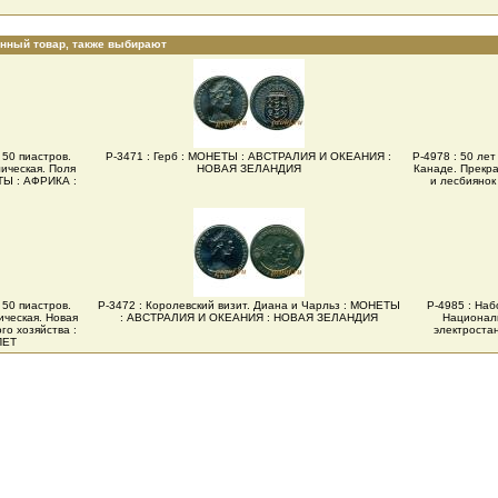
анный товар, также выбирают
 50 пиастров.
Р-3471 : Герб : МОНЕТЫ : АВСТРАЛИЯ И ОКЕАНИЯ :
Р-4978 : 50 ле
ическая. Поля
НОВАЯ ЗЕЛАНДИЯ
Канаде. Прекра
ТЫ : АФРИКА :
и лесбияно
 50 пиастров.
Р-3472 : Королевский визит. Диана и Чарльз : МОНЕТЫ
Р-4985 : Наб
ческая. Новая
: АВСТРАЛИЯ И ОКЕАНИЯ : НОВАЯ ЗЕЛАНДИЯ
Националь
го хозяйства :
электроста
ПЕТ