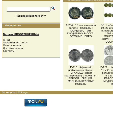
Расширенный поиск>>>
А-234 : 10 лет наличной
Г-8 : Набо
Информация
валюте : МОНЕТЫ :
10, 20 и 5
МОНЕТЫ СТРАН,
5, 5(75 л
ВХОДИВШИХ В СССР :
1992 п
Витрина PROOFSHOP.RU>>>
ЭСТОНИЯ : ЕВРО
МОНЕТ
СТРАН,
О нас
СССР
Оформление заказа
Оплата заказа
Доставка заказа
Контакты
Е-218 : Афинский
Е-121 : Н
реформатор Солон.
10 и 20 л
"ДРАХМЕZ" (новая
дельфины
транскрипция). : МОНЕТЫ :
Е-121
ЕВРОПА : ГРЕЦИЯ :
ЕВРОПА
МЕДНО-НИКЕЛЕВЫЕ
МЕДНО
МОНЕТЫ
М
08 августа 2026 года