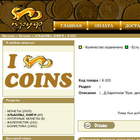
Магазин
»
Каталог
»
АЛЬБОМЫ, КНИГИ
»
К-103
Я люблю монеты!
- Количество ограничено.
- Есть
Код товара
:
К-103
Раздел
:
Описание
:
, Д.Харитонов "Бум. ден
Разделы
МОНЕТЫ
(2935)
Товар был доба
АЛЬБОМЫ, КНИГИ
(40)
АНТИЧНЫЕ МОНЕТЫ
(8)
ФАЛЕРИСТИК
(241)
БОНИСТИКА
(1481)
Быстрый поиск
Посетители, которые заказывают д