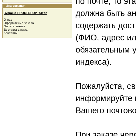
по почте, то эт
Информация
должна быть а
Витрина PROOFSHOP.RU>>>
О нас
содержать дос
Оформление заказа
Оплата заказа
Доставка заказа
Контакты
(ФИО, адрес ил
обязательным у
индекса).
Пожалуйста, с
информируйте 
Вашего почтово
При заказе чер