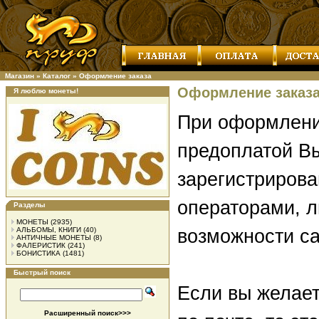
Магазин
»
Каталог
»
Оформление заказа
Оформление заказ
Я люблю монеты!
При оформлени
предоплатой В
зарегистриров
операторами, л
Разделы
МОНЕТЫ
(2935)
АЛЬБОМЫ, КНИГИ
(40)
возможности са
АНТИЧНЫЕ МОНЕТЫ
(8)
ФАЛЕРИСТИК
(241)
БОНИСТИКА
(1481)
Быстрый поиск
Если вы желает
Расширенный поиск>>>