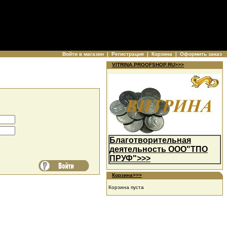
Войти в магазин
|
Регистрация
|
Корзина
|
Оформить заказ
VITRINA.PROOFSHOP.RU>>>
Благотворительная
деятельность ООО"ТПО
ПРУФ">>>
Корзина>>>
Корзина пуста