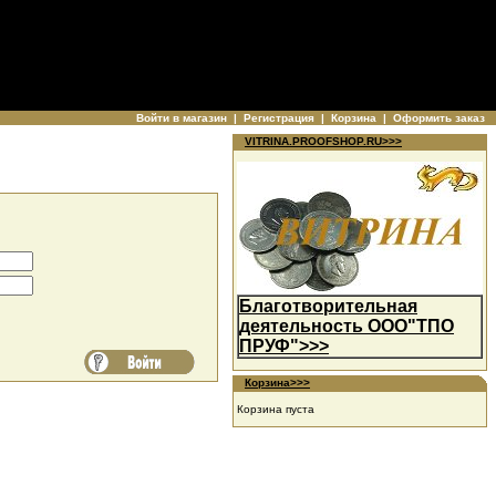
Войти в магазин
|
Регистрация
|
Корзина
|
Оформить заказ
VITRINA.PROOFSHOP.RU>>>
Благотворительная
деятельность ООО"ТПО
ПРУФ">>>
Корзина>>>
Корзина пуста