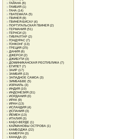
ГАЙАНА
(6)
ГАМБИЯ
(1)
ГАНА
(14)
ГВАТЕМАЛА
(5)
ГВИНЕЯ
(9)
ГВИНЕЯ-БИСАУ
(4)
ПОРТУГАЛЬСКАЯ ГВИНЕЯ
(2)
ГЕРМАНИЯ
(51)
ГЕРНСИ
(2)
ГИБРАЛТАР
(2)
ГОНДУРАС
(7)
ГОНКОНГ
(13)
ГРЕЦИЯ
(25)
ДАНИЯ
(6)
ДЖЕРСИ
(2)
ДЖИБУТИ
(3)
ДОМИНИКАНСКАЯ РЕСПУБЛИКА
(7)
ЕГИПЕТ
(7)
ЗАИР
(17)
ЗАМБИЯ
(13)
ЗАПАДНОЕ САМОА
(3)
ЗИМБАБВЕ
(5)
ИЗРАИЛЬ
(3)
ИНДИЯ
(10)
ИНДОНЕЗИЯ
(31)
ИОРДАНИЯ
(0)
ИРАК
(9)
ИРАН
(13)
ИСЛАНДИЯ
(4)
ИСПАНИЯ
(3)
ЙЕМЕН
(13)
ИТАЛИЯ
(3)
КАБО-ВЕРДЕ
(1)
КАЙМАНОВЫ ОСТРОВА
(1)
КАМБОДЖА
(22)
КАМЕРУН
(3)
КАНАДА
(2)