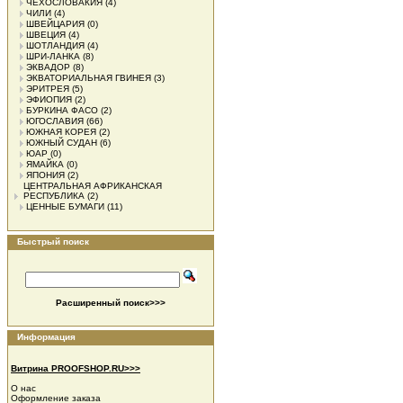
ЧЕХОСЛОВАКИЯ
(4)
ЧИЛИ
(4)
ШВЕЙЦАРИЯ
(0)
ШВЕЦИЯ
(4)
ШОТЛАНДИЯ
(4)
ШРИ-ЛАНКА
(8)
ЭКВАДОР
(8)
ЭКВАТОРИАЛЬНАЯ ГВИНЕЯ
(3)
ЭРИТРЕЯ
(5)
ЭФИОПИЯ
(2)
БУРКИНА ФАСО
(2)
ЮГОСЛАВИЯ
(66)
ЮЖНАЯ КОРЕЯ
(2)
ЮЖНЫЙ СУДАН
(6)
ЮАР
(0)
ЯМАЙКА
(0)
ЯПОНИЯ
(2)
ЦЕНТРАЛЬНАЯ АФРИКАНСКАЯ
РЕСПУБЛИКА
(2)
ЦЕННЫЕ БУМАГИ
(11)
Быстрый поиск
Расширенный поиск>>>
Информация
Витрина PROOFSHOP.RU>>>
О нас
Оформление заказа