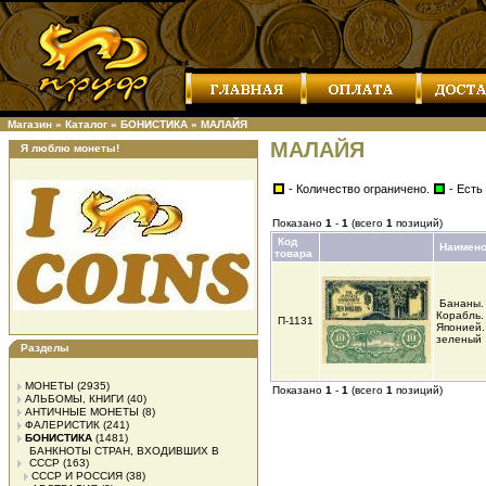
Магазин
»
Каталог
»
БОНИСТИКА
»
МАЛАЙЯ
МАЛАЙЯ
Я люблю монеты!
- Количество ограничено.
- Есть
Показано
1
-
1
(всего
1
позиций)
Код
Наимен
товара
Бананы.
Корабль.
П-1131
Японией.
зеленый
Разделы
МОНЕТЫ
(2935)
Показано
1
-
1
(всего
1
позиций)
АЛЬБОМЫ, КНИГИ
(40)
АНТИЧНЫЕ МОНЕТЫ
(8)
ФАЛЕРИСТИК
(241)
БОНИСТИКА
(1481)
БАНКНОТЫ СТРАН, ВХОДИВШИХ В
СССР
(163)
СССР И РОССИЯ
(38)