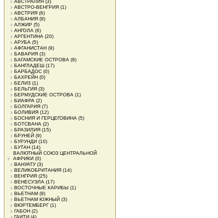
АВСТРАЛИЯ
(3)
АВСТРО-ВЕНГРИЯ
(1)
АВСТРИЯ
(6)
АЛБАНИЯ
(9)
АЛЖИР
(5)
АНГОЛА
(6)
АРГЕНТИНА
(20)
АРУБА
(5)
АФГАНИСТАН
(9)
БАВАРИЯ
(3)
БАГАМСКИЕ ОСТРОВА
(9)
БАНГЛАДЕШ
(17)
БАРБАДОС
(0)
БАХРЕЙН
(0)
БЕЛИЗ
(1)
БЕЛЬГИЯ
(3)
БЕРМУДСКИЕ ОСТРОВА
(1)
БИАФРА
(2)
БОЛГАРИЯ
(7)
БОЛИВИЯ
(12)
БОСНИЯ И ГЕРЦЕГОВИНА
(5)
БОТСВАНА
(2)
БРАЗИЛИЯ
(15)
БРУНЕЙ
(9)
БУРУНДИ
(10)
БУТАН
(14)
ВАЛЮТНЫЙ СОЮЗ ЦЕНТРАЛЬНОЙ
АФРИКИ
(0)
ВАНУАТУ
(3)
ВЕЛИКОБРИТАНИЯ
(14)
ВЕНГРИЯ
(25)
ВЕНЕСУЭЛА
(17)
ВОСТОЧНЫЕ КАРИБЫ
(1)
ВЬЕТНАМ
(9)
ВЬЕТНАМ ЮЖНЫЙ
(3)
ВЮРТЕМБЕРГ
(1)
ГАБОН
(2)
ГАИТИ
(4)