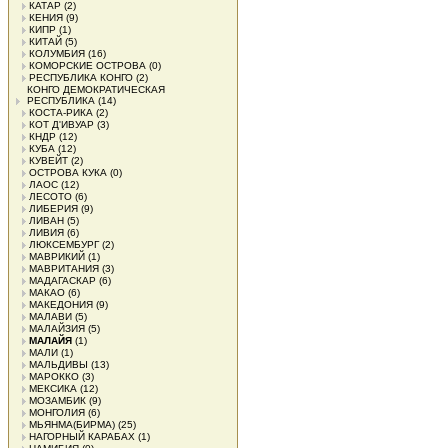
КАТАР
(2)
КЕНИЯ
(9)
КИПР
(1)
КИТАЙ
(5)
КОЛУМБИЯ
(16)
КОМОРСКИЕ ОСТРОВА
(0)
РЕСПУБЛИКА КОНГО
(2)
КОНГО ДЕМОКРАТИЧЕСКАЯ
РЕСПУБЛИКА
(14)
КОСТА-РИКА
(2)
КОТ Д'ИВУАР
(3)
КНДР
(12)
КУБА
(12)
КУВЕЙТ
(2)
ОСТРОВА КУКА
(0)
ЛАОС
(12)
ЛЕСОТО
(6)
ЛИБЕРИЯ
(9)
ЛИВАН
(5)
ЛИВИЯ
(6)
ЛЮКСЕМБУРГ
(2)
МАВРИКИЙ
(1)
МАВРИТАНИЯ
(3)
МАДАГАСКАР
(6)
МАКАО
(6)
МАКЕДОНИЯ
(9)
МАЛАВИ
(5)
МАЛАЙЗИЯ
(5)
МАЛАЙЯ
(1)
МАЛИ
(1)
МАЛЬДИВЫ
(13)
МАРОККО
(3)
МЕКСИКА
(12)
МОЗАМБИК
(9)
МОНГОЛИЯ
(6)
МЬЯНМА(БИРМА)
(25)
НАГОРНЫЙ КАРАБАХ
(1)