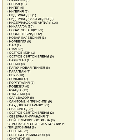
НАМИБИЯ
(0)
НЕПАЛ
(18)
НИГЕР
(0)
НИГЕРИЯ
(9)
НИДЕРЛАНДЫ
(1)
НИДЕРЛАНДСКАЯ ИНДИЯ
(2)
НИДЕРЛАНДСКИЕ АНТИЛЫ
(14)
НИКАРАГУА
(15)
НОВАЯ ЗЕЛАНДИЯ
(3)
НОВЫЕ ГЕБРИДЫ
(2)
НОВАЯ КАЛЕДОНИЯ
(1)
НОРВЕГИЯ
(0)
ОАЭ
(1)
ОМАН
(2)
ОСТРОВ МЭН
(1)
ОСТРОВ СВЯТОЙ ЕЛЕНЫ
(0)
ПАКИСТАН
(10)
БЕНИН
(0)
ПАПУА-НОВАЯ ГВИНЕЯ
(6)
ПАРАГВАЙ
(4)
ПЕРУ
(10)
ПОЛЬША
(7)
ПОРТУГАЛИЯ
(2)
РОДЕЗИЯ
(0)
РУАНДА
(12)
РУМЫНИЯ
(3)
САЛЬВАДОР
(6)
САН-ТОМЕ И ПРИНСИПИ
(9)
САУДОВСКАЯ АРАВИЯ
(1)
СВАЗИЛЕНД
(2)
ОСТРОВ СВЯТОЙ ЕЛЕНЫ
(2)
СЕВЕРНАЯ ИРЛАНДИЯ
(1)
СЕЙШЕЛЬСКИЕ ОСТРОВА
(0)
СЕРБСКАЯ РЕСПУБЛИКА БОСНИИ И
ГЕРЦЕГОВИНЫ
(9)
СЕНЕГАЛ
(2)
СЕН-ПЬЕР И МИКЕЛОН
(0)
СИНГАПУР
(8)