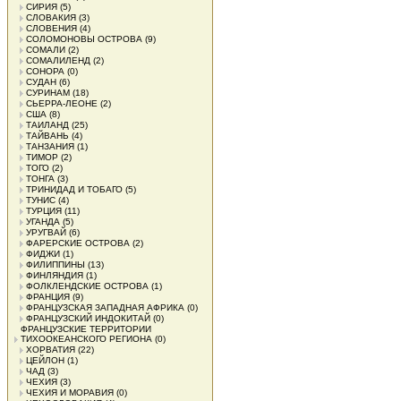
СИРИЯ
(5)
СЛОВАКИЯ
(3)
СЛОВЕНИЯ
(4)
СОЛОМОНОВЫ ОСТРОВА
(9)
СОМАЛИ
(2)
СОМАЛИЛЕНД
(2)
СОНОРА
(0)
СУДАН
(6)
СУРИНАМ
(18)
СЬЕРРА-ЛЕОНЕ
(2)
США
(8)
ТАИЛАНД
(25)
ТАЙВАНЬ
(4)
ТАНЗАНИЯ
(1)
ТИМОР
(2)
ТОГО
(2)
ТОНГА
(3)
ТРИНИДАД И ТОБАГО
(5)
ТУНИС
(4)
ТУРЦИЯ
(11)
УГАНДА
(5)
УРУГВАЙ
(6)
ФАРЕРСКИЕ ОСТРОВА
(2)
ФИДЖИ
(1)
ФИЛИППИНЫ
(13)
ФИНЛЯНДИЯ
(1)
ФОЛКЛЕНДСКИЕ ОСТРОВА
(1)
ФРАНЦИЯ
(9)
ФРАНЦУЗСКАЯ ЗАПАДНАЯ АФРИКА
(0)
ФРАНЦУЗСКИЙ ИНДОКИТАЙ
(0)
ФРАНЦУЗСКИЕ ТЕРРИТОРИИ
ТИХООКЕАНСКОГО РЕГИОНА
(0)
ХОРВАТИЯ
(22)
ЦЕЙЛОН
(1)
ЧАД
(3)
ЧЕХИЯ
(3)
ЧЕХИЯ И МОРАВИЯ
(0)