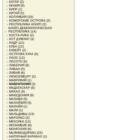
КАТАР
(2)
КЕНИЯ
(9)
КИПР
(1)
КИТАЙ
(5)
КОЛУМБИЯ
(16)
КОМОРСКИЕ ОСТРОВА
(0)
РЕСПУБЛИКА КОНГО
(2)
КОНГО ДЕМОКРАТИЧЕСКАЯ
РЕСПУБЛИКА
(14)
КОСТА-РИКА
(2)
КОТ Д'ИВУАР
(3)
КНДР
(12)
КУБА
(12)
КУВЕЙТ
(2)
ОСТРОВА КУКА
(0)
ЛАОС
(12)
ЛЕСОТО
(6)
ЛИБЕРИЯ
(9)
ЛИВАН
(5)
ЛИВИЯ
(6)
ЛЮКСЕМБУРГ
(2)
МАВРИКИЙ
(1)
МАВРИТАНИЯ
(3)
МАДАГАСКАР
(6)
МАКАО
(6)
МАКЕДОНИЯ
(9)
МАЛАВИ
(5)
МАЛАЙЗИЯ
(5)
МАЛАЙЯ
(1)
МАЛИ
(1)
МАЛЬДИВЫ
(13)
МАРОККО
(3)
МЕКСИКА
(12)
МОЗАМБИК
(9)
МОНГОЛИЯ
(6)
МЬЯНМА(БИРМА)
(25)
НАГОРНЫЙ КАРАБАХ
(1)