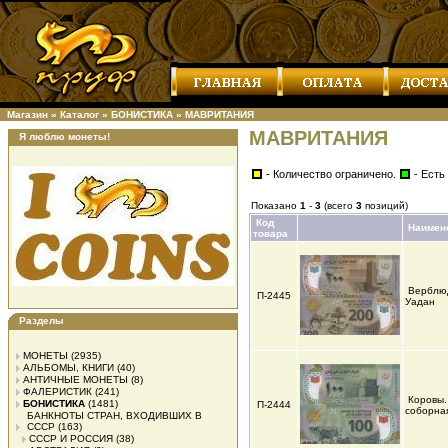
Магазин
»
Каталог
»
БОНИСТИКА
»
МАВРИТАНИЯ
МАВРИТАНИЯ
Я люблю монеты!
- Количество ограничено.
- Есть
Показано
1
-
3
(всего
3
позиций)
Код
Наимен
товара
Верблю
П-2445
Уадан
Разделы
МОНЕТЫ
(2935)
АЛЬБОМЫ, КНИГИ
(40)
АНТИЧНЫЕ МОНЕТЫ
(8)
ФАЛЕРИСТИК
(241)
Коровы.
БОНИСТИКА
(1481)
П-2444
соборна
БАНКНОТЫ СТРАН, ВХОДИВШИХ В
СССР
(163)
СССР И РОССИЯ
(38)