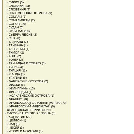
СИРИЯ
(5)
СЛОВАКИЯ
(3)
СЛОВЕНИЯ
(4)
СОЛОМОНОВЫ ОСТРОВА
(9)
СОМАЛИ
(2)
СОМАЛИЛЕНД
(2)
СОНОРА
(0)
СУДАН
(6)
СУРИНАМ
(18)
СЬЕРРА-ЛЕОНЕ
(2)
США
(8)
ТАИЛАНД
(25)
ТАЙВАНЬ
(4)
ТАНЗАНИЯ
(1)
ТИМОР
(2)
ТОГО
(2)
ТОНГА
(3)
ТРИНИДАД И ТОБАГО
(5)
ТУНИС
(4)
ТУРЦИЯ
(11)
УГАНДА
(5)
УРУГВАЙ
(6)
ФАРЕРСКИЕ ОСТРОВА
(2)
ФИДЖИ
(1)
ФИЛИППИНЫ
(13)
ФИНЛЯНДИЯ
(1)
ФОЛКЛЕНДСКИЕ ОСТРОВА
(1)
ФРАНЦИЯ
(9)
ФРАНЦУЗСКАЯ ЗАПАДНАЯ АФРИКА
(0)
ФРАНЦУЗСКИЙ ИНДОКИТАЙ
(0)
ФРАНЦУЗСКИЕ ТЕРРИТОРИИ
ТИХООКЕАНСКОГО РЕГИОНА
(0)
ХОРВАТИЯ
(22)
ЦЕЙЛОН
(1)
ЧАД
(3)
ЧЕХИЯ
(3)
ЧЕХИЯ И МОРАВИЯ
(0)