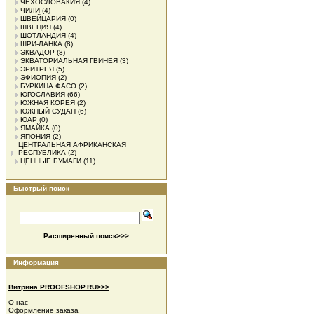
ЧЕХОСЛОВАКИЯ
(4)
ЧИЛИ
(4)
ШВЕЙЦАРИЯ
(0)
ШВЕЦИЯ
(4)
ШОТЛАНДИЯ
(4)
ШРИ-ЛАНКА
(8)
ЭКВАДОР
(8)
ЭКВАТОРИАЛЬНАЯ ГВИНЕЯ
(3)
ЭРИТРЕЯ
(5)
ЭФИОПИЯ
(2)
БУРКИНА ФАСО
(2)
ЮГОСЛАВИЯ
(66)
ЮЖНАЯ КОРЕЯ
(2)
ЮЖНЫЙ СУДАН
(6)
ЮАР
(0)
ЯМАЙКА
(0)
ЯПОНИЯ
(2)
ЦЕНТРАЛЬНАЯ АФРИКАНСКАЯ
РЕСПУБЛИКА
(2)
ЦЕННЫЕ БУМАГИ
(11)
Быстрый поиск
Расширенный поиск>>>
Информация
Витрина PROOFSHOP.RU>>>
О нас
Оформление заказа