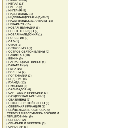
НАМИБИЯ
(0)
НЕПАЛ
(18)
НИГЕР
(0)
НИГЕРИЯ
(9)
НИДЕРЛАНДЫ
(1)
НИДЕРЛАНДСКАЯ ИНДИЯ
(2)
НИДЕРЛАНДСКИЕ АНТИЛЫ
(14)
НИКАРАГУА
(15)
НОВАЯ ЗЕЛАНДИЯ
(3)
НОВЫЕ ГЕБРИДЫ
(2)
НОВАЯ КАЛЕДОНИЯ
(1)
НОРВЕГИЯ
(0)
ОАЭ
(1)
ОМАН
(2)
ОСТРОВ МЭН
(1)
ОСТРОВ СВЯТОЙ ЕЛЕНЫ
(0)
ПАКИСТАН
(10)
БЕНИН
(0)
ПАПУА-НОВАЯ ГВИНЕЯ
(6)
ПАРАГВАЙ
(4)
ПЕРУ
(10)
ПОЛЬША
(7)
ПОРТУГАЛИЯ
(2)
РОДЕЗИЯ
(0)
РУАНДА
(12)
РУМЫНИЯ
(3)
САЛЬВАДОР
(6)
САН-ТОМЕ И ПРИНСИПИ
(9)
САУДОВСКАЯ АРАВИЯ
(1)
СВАЗИЛЕНД
(2)
ОСТРОВ СВЯТОЙ ЕЛЕНЫ
(2)
СЕВЕРНАЯ ИРЛАНДИЯ
(1)
СЕЙШЕЛЬСКИЕ ОСТРОВА
(0)
СЕРБСКАЯ РЕСПУБЛИКА БОСНИИ И
ГЕРЦЕГОВИНЫ
(9)
СЕНЕГАЛ
(2)
СЕН-ПЬЕР И МИКЕЛОН
(0)
СИНГАПУР
(8)