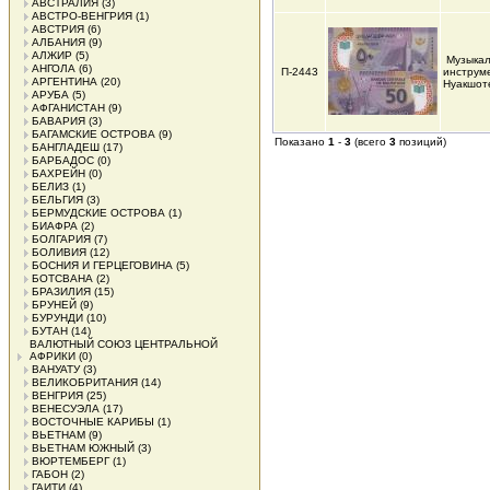
АВСТРАЛИЯ
(3)
АВСТРО-ВЕНГРИЯ
(1)
АВСТРИЯ
(6)
АЛБАНИЯ
(9)
АЛЖИР
(5)
Музыка
АНГОЛА
(6)
П-2443
инструм
АРГЕНТИНА
(20)
Нуакшот
АРУБА
(5)
АФГАНИСТАН
(9)
БАВАРИЯ
(3)
БАГАМСКИЕ ОСТРОВА
(9)
Показано
1
-
3
(всего
3
позиций)
БАНГЛАДЕШ
(17)
БАРБАДОС
(0)
БАХРЕЙН
(0)
БЕЛИЗ
(1)
БЕЛЬГИЯ
(3)
БЕРМУДСКИЕ ОСТРОВА
(1)
БИАФРА
(2)
БОЛГАРИЯ
(7)
БОЛИВИЯ
(12)
БОСНИЯ И ГЕРЦЕГОВИНА
(5)
БОТСВАНА
(2)
БРАЗИЛИЯ
(15)
БРУНЕЙ
(9)
БУРУНДИ
(10)
БУТАН
(14)
ВАЛЮТНЫЙ СОЮЗ ЦЕНТРАЛЬНОЙ
АФРИКИ
(0)
ВАНУАТУ
(3)
ВЕЛИКОБРИТАНИЯ
(14)
ВЕНГРИЯ
(25)
ВЕНЕСУЭЛА
(17)
ВОСТОЧНЫЕ КАРИБЫ
(1)
ВЬЕТНАМ
(9)
ВЬЕТНАМ ЮЖНЫЙ
(3)
ВЮРТЕМБЕРГ
(1)
ГАБОН
(2)
ГАИТИ
(4)