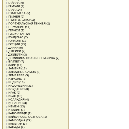
ГАЙАНА
(6)
ГАМБИЯ
(1)
ГАНА
(14)
ГВАТЕМАЛА
(5)
ГВИНЕЯ
(9)
ГВИНЕЯ-БИСАУ
(4)
ПОРТУГАЛЬСКАЯ ГВИНЕЯ
(2)
ГЕРМАНИЯ
(51)
ГЕРНСИ
(2)
ГИБРАЛТАР
(2)
ГОНДУРАС
(7)
ГОНКОНГ
(13)
ГРЕЦИЯ
(25)
ДАНИЯ
(6)
ДЖЕРСИ
(2)
ДЖИБУТИ
(3)
ДОМИНИКАНСКАЯ РЕСПУБЛИКА
(7)
ЕГИПЕТ
(7)
ЗАИР
(17)
ЗАМБИЯ
(13)
ЗАПАДНОЕ САМОА
(3)
ЗИМБАБВЕ
(5)
ИЗРАИЛЬ
(3)
ИНДИЯ
(10)
ИНДОНЕЗИЯ
(31)
ИОРДАНИЯ
(0)
ИРАК
(9)
ИРАН
(13)
ИСЛАНДИЯ
(4)
ИСПАНИЯ
(3)
ЙЕМЕН
(13)
ИТАЛИЯ
(3)
КАБО-ВЕРДЕ
(1)
КАЙМАНОВЫ ОСТРОВА
(1)
КАМБОДЖА
(22)
КАМЕРУН
(3)
КАНАДА
(2)