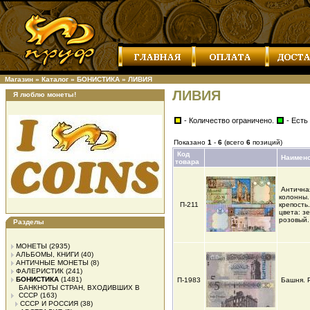
Магазин
»
Каталог
»
БОНИСТИКА
»
ЛИВИЯ
ЛИВИЯ
Я люблю монеты!
- Количество ограничено.
- Есть
Показано
1
-
6
(всего
6
позиций)
Код
Наимен
товара
Антична
колонны.
П-211
крепость
цвета: з
розовый.
Разделы
МОНЕТЫ
(2935)
АЛЬБОМЫ, КНИГИ
(40)
АНТИЧНЫЕ МОНЕТЫ
(8)
ФАЛЕРИСТИК
(241)
БОНИСТИКА
(1481)
П-1983
Башня. 
БАНКНОТЫ СТРАН, ВХОДИВШИХ В
СССР
(163)
СССР И РОССИЯ
(38)