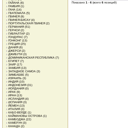
Показано
1
-
6
(всего
6
позиций)
ГАЙАНА
(6)
ГАМБИЯ
(1)
ГАНА
(14)
ГВАТЕМАЛА
(5)
ГВИНЕЯ
(9)
ГВИНЕЯ-БИСАУ
(4)
ПОРТУГАЛЬСКАЯ ГВИНЕЯ
(2)
ГЕРМАНИЯ
(51)
ГЕРНСИ
(2)
ГИБРАЛТАР
(2)
ГОНДУРАС
(7)
ГОНКОНГ
(13)
ГРЕЦИЯ
(25)
ДАНИЯ
(6)
ДЖЕРСИ
(2)
ДЖИБУТИ
(3)
ДОМИНИКАНСКАЯ РЕСПУБЛИКА
(7)
ЕГИПЕТ
(7)
ЗАИР
(17)
ЗАМБИЯ
(13)
ЗАПАДНОЕ САМОА
(3)
ЗИМБАБВЕ
(5)
ИЗРАИЛЬ
(3)
ИНДИЯ
(10)
ИНДОНЕЗИЯ
(31)
ИОРДАНИЯ
(0)
ИРАК
(9)
ИРАН
(13)
ИСЛАНДИЯ
(4)
ИСПАНИЯ
(3)
ЙЕМЕН
(13)
ИТАЛИЯ
(3)
КАБО-ВЕРДЕ
(1)
КАЙМАНОВЫ ОСТРОВА
(1)
КАМБОДЖА
(22)
КАМЕРУН
(3)
КАНАДА
(2)