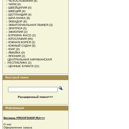
ЧЕХОСЛОВАКИЯ
(4)
ЧИЛИ
(4)
ШВЕЙЦАРИЯ
(0)
ШВЕЦИЯ
(4)
ШОТЛАНДИЯ
(4)
ШРИ-ЛАНКА
(8)
ЭКВАДОР
(8)
ЭКВАТОРИАЛЬНАЯ ГВИНЕЯ
(3)
ЭРИТРЕЯ
(5)
ЭФИОПИЯ
(2)
БУРКИНА ФАСО
(2)
ЮГОСЛАВИЯ
(66)
ЮЖНАЯ КОРЕЯ
(2)
ЮЖНЫЙ СУДАН
(6)
ЮАР
(0)
ЯМАЙКА
(0)
ЯПОНИЯ
(2)
ЦЕНТРАЛЬНАЯ АФРИКАНСКАЯ
РЕСПУБЛИКА
(2)
ЦЕННЫЕ БУМАГИ
(11)
Быстрый поиск
Расширенный поиск>>>
Информация
Витрина PROOFSHOP.RU>>>
О нас
Оформление заказа