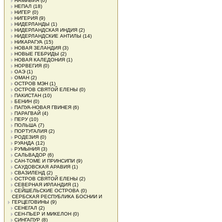
НАМИБИЯ
(0)
НЕПАЛ
(18)
НИГЕР
(0)
НИГЕРИЯ
(9)
НИДЕРЛАНДЫ
(1)
НИДЕРЛАНДСКАЯ ИНДИЯ
(2)
НИДЕРЛАНДСКИЕ АНТИЛЫ
(14)
НИКАРАГУА
(15)
НОВАЯ ЗЕЛАНДИЯ
(3)
НОВЫЕ ГЕБРИДЫ
(2)
НОВАЯ КАЛЕДОНИЯ
(1)
НОРВЕГИЯ
(0)
ОАЭ
(1)
ОМАН
(2)
ОСТРОВ МЭН
(1)
ОСТРОВ СВЯТОЙ ЕЛЕНЫ
(0)
ПАКИСТАН
(10)
БЕНИН
(0)
ПАПУА-НОВАЯ ГВИНЕЯ
(6)
ПАРАГВАЙ
(4)
ПЕРУ
(10)
ПОЛЬША
(7)
ПОРТУГАЛИЯ
(2)
РОДЕЗИЯ
(0)
РУАНДА
(12)
РУМЫНИЯ
(3)
САЛЬВАДОР
(6)
САН-ТОМЕ И ПРИНСИПИ
(9)
САУДОВСКАЯ АРАВИЯ
(1)
СВАЗИЛЕНД
(2)
ОСТРОВ СВЯТОЙ ЕЛЕНЫ
(2)
СЕВЕРНАЯ ИРЛАНДИЯ
(1)
СЕЙШЕЛЬСКИЕ ОСТРОВА
(0)
СЕРБСКАЯ РЕСПУБЛИКА БОСНИИ И
ГЕРЦЕГОВИНЫ
(9)
СЕНЕГАЛ
(2)
СЕН-ПЬЕР И МИКЕЛОН
(0)
СИНГАПУР
(8)