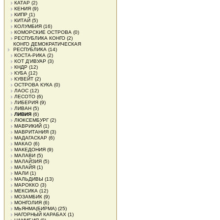
КАТАР
(2)
КЕНИЯ
(9)
КИПР
(1)
КИТАЙ
(5)
КОЛУМБИЯ
(16)
КОМОРСКИЕ ОСТРОВА
(0)
РЕСПУБЛИКА КОНГО
(2)
КОНГО ДЕМОКРАТИЧЕСКАЯ
РЕСПУБЛИКА
(14)
КОСТА-РИКА
(2)
КОТ Д'ИВУАР
(3)
КНДР
(12)
КУБА
(12)
КУВЕЙТ
(2)
ОСТРОВА КУКА
(0)
ЛАОС
(12)
ЛЕСОТО
(6)
ЛИБЕРИЯ
(9)
ЛИВАН
(5)
ЛИВИЯ
(6)
ЛЮКСЕМБУРГ
(2)
МАВРИКИЙ
(1)
МАВРИТАНИЯ
(3)
МАДАГАСКАР
(6)
МАКАО
(6)
МАКЕДОНИЯ
(9)
МАЛАВИ
(5)
МАЛАЙЗИЯ
(5)
МАЛАЙЯ
(1)
МАЛИ
(1)
МАЛЬДИВЫ
(13)
МАРОККО
(3)
МЕКСИКА
(12)
МОЗАМБИК
(9)
МОНГОЛИЯ
(6)
МЬЯНМА(БИРМА)
(25)
НАГОРНЫЙ КАРАБАХ
(1)