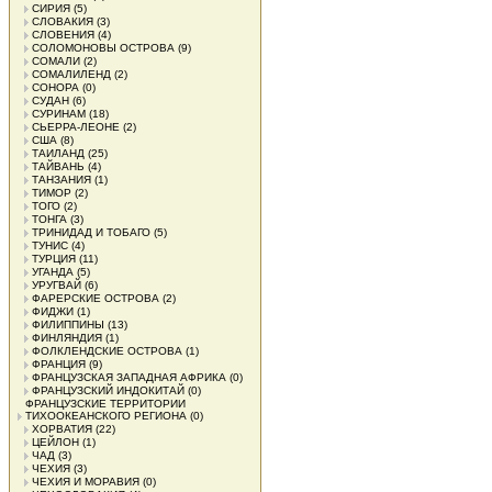
СИРИЯ
(5)
СЛОВАКИЯ
(3)
СЛОВЕНИЯ
(4)
СОЛОМОНОВЫ ОСТРОВА
(9)
СОМАЛИ
(2)
СОМАЛИЛЕНД
(2)
СОНОРА
(0)
СУДАН
(6)
СУРИНАМ
(18)
СЬЕРРА-ЛЕОНЕ
(2)
США
(8)
ТАИЛАНД
(25)
ТАЙВАНЬ
(4)
ТАНЗАНИЯ
(1)
ТИМОР
(2)
ТОГО
(2)
ТОНГА
(3)
ТРИНИДАД И ТОБАГО
(5)
ТУНИС
(4)
ТУРЦИЯ
(11)
УГАНДА
(5)
УРУГВАЙ
(6)
ФАРЕРСКИЕ ОСТРОВА
(2)
ФИДЖИ
(1)
ФИЛИППИНЫ
(13)
ФИНЛЯНДИЯ
(1)
ФОЛКЛЕНДСКИЕ ОСТРОВА
(1)
ФРАНЦИЯ
(9)
ФРАНЦУЗСКАЯ ЗАПАДНАЯ АФРИКА
(0)
ФРАНЦУЗСКИЙ ИНДОКИТАЙ
(0)
ФРАНЦУЗСКИЕ ТЕРРИТОРИИ
ТИХООКЕАНСКОГО РЕГИОНА
(0)
ХОРВАТИЯ
(22)
ЦЕЙЛОН
(1)
ЧАД
(3)
ЧЕХИЯ
(3)
ЧЕХИЯ И МОРАВИЯ
(0)