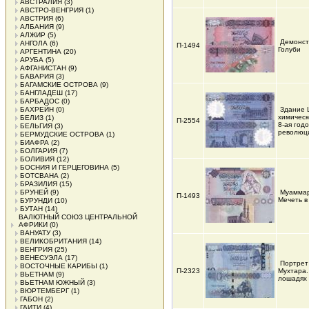
АВСТРАЛИЯ
(3)
АВСТРО-ВЕНГРИЯ
(1)
АВСТРИЯ
(6)
АЛБАНИЯ
(9)
АЛЖИР
(5)
Демонст
АНГОЛА
(6)
П-1494
Голуби
АРГЕНТИНА
(20)
АРУБА
(5)
АФГАНИСТАН
(9)
БАВАРИЯ
(3)
БАГАМСКИЕ ОСТРОВА
(9)
БАНГЛАДЕШ
(17)
БАРБАДОС
(0)
БАХРЕЙН
(0)
Здание 
химическ
БЕЛИЗ
(1)
П-2554
8-ая год
БЕЛЬГИЯ
(3)
революц
БЕРМУДСКИЕ ОСТРОВА
(1)
БИАФРА
(2)
БОЛГАРИЯ
(7)
БОЛИВИЯ
(12)
БОСНИЯ И ГЕРЦЕГОВИНА
(5)
БОТСВАНА
(2)
БРАЗИЛИЯ
(15)
БРУНЕЙ
(9)
Муаммар
П-1493
Мечеть в
БУРУНДИ
(10)
БУТАН
(14)
ВАЛЮТНЫЙ СОЮЗ ЦЕНТРАЛЬНОЙ
АФРИКИ
(0)
ВАНУАТУ
(3)
ВЕЛИКОБРИТАНИЯ
(14)
ВЕНГРИЯ
(25)
ВЕНЕСУЭЛА
(17)
Портрет
ВОСТОЧНЫЕ КАРИБЫ
(1)
П-2323
Мухтара
ВЬЕТНАМ
(9)
лошадях
ВЬЕТНАМ ЮЖНЫЙ
(3)
ВЮРТЕМБЕРГ
(1)
ГАБОН
(2)
ГАИТИ
(4)