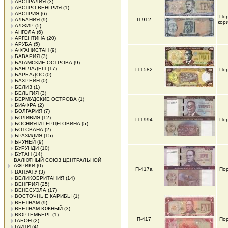
АВСТРАЛИЯ
(3)
АВСТРО-ВЕНГРИЯ
(1)
АВСТРИЯ
(6)
Пор
АЛБАНИЯ
(9)
П-912
кор
АЛЖИР
(5)
АНГОЛА
(6)
АРГЕНТИНА
(20)
АРУБА
(5)
АФГАНИСТАН
(9)
БАВАРИЯ
(3)
БАГАМСКИЕ ОСТРОВА
(9)
БАНГЛАДЕШ
(17)
П-1582
Пор
БАРБАДОС
(0)
БАХРЕЙН
(0)
БЕЛИЗ
(1)
БЕЛЬГИЯ
(3)
БЕРМУДСКИЕ ОСТРОВА
(1)
БИАФРА
(2)
БОЛГАРИЯ
(7)
БОЛИВИЯ
(12)
П-1994
Пор
БОСНИЯ И ГЕРЦЕГОВИНА
(5)
БОТСВАНА
(2)
БРАЗИЛИЯ
(15)
БРУНЕЙ
(9)
БУРУНДИ
(10)
БУТАН
(14)
ВАЛЮТНЫЙ СОЮЗ ЦЕНТРАЛЬНОЙ
АФРИКИ
(0)
П-417а
Пор
ВАНУАТУ
(3)
ВЕЛИКОБРИТАНИЯ
(14)
ВЕНГРИЯ
(25)
ВЕНЕСУЭЛА
(17)
ВОСТОЧНЫЕ КАРИБЫ
(1)
ВЬЕТНАМ
(9)
ВЬЕТНАМ ЮЖНЫЙ
(3)
ВЮРТЕМБЕРГ
(1)
П-417
Пор
ГАБОН
(2)
ГАИТИ
(4)