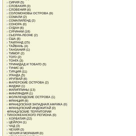
СИРИЯ
(5)
СЛОВАКИЯ
(3)
СЛОВЕНИЯ
(4)
СОЛОМОНОВЫ ОСТРОВА
(9)
СОМАЛИ
(2)
СОМАЛИЛЕНД
(2)
СОНОРА
(0)
СУДАН
(6)
СУРИНАМ
(18)
СЬЕРРА-ЛЕОНЕ
(2)
США
(8)
ТАИЛАНД
(25)
ТАЙВАНЬ
(4)
ТАНЗАНИЯ
(1)
ТИМОР
(2)
ТОГО
(2)
ТОНГА
(3)
ТРИНИДАД И ТОБАГО
(5)
ТУНИС
(4)
ТУРЦИЯ
(11)
УГАНДА
(5)
УРУГВАЙ
(6)
ФАРЕРСКИЕ ОСТРОВА
(2)
ФИДЖИ
(1)
ФИЛИППИНЫ
(13)
ФИНЛЯНДИЯ
(1)
ФОЛКЛЕНДСКИЕ ОСТРОВА
(1)
ФРАНЦИЯ
(9)
ФРАНЦУЗСКАЯ ЗАПАДНАЯ АФРИКА
(0)
ФРАНЦУЗСКИЙ ИНДОКИТАЙ
(0)
ФРАНЦУЗСКИЕ ТЕРРИТОРИИ
ТИХООКЕАНСКОГО РЕГИОНА
(0)
ХОРВАТИЯ
(22)
ЦЕЙЛОН
(1)
ЧАД
(3)
ЧЕХИЯ
(3)
ЧЕХИЯ И МОРАВИЯ
(0)