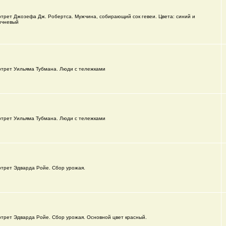
трет Джозефа Дж. Робертса. Мужчина, собирающий сок гевеи. Цвета: синий и
ичневый
трет Уильяма Тубмана. Люди с тележками
трет Уильяма Тубмана. Люди с тележками
трет Эдварда Ройе. Сбор урожая.
трет Эдварда Ройе. Сбор урожая. Основной цвет красный.