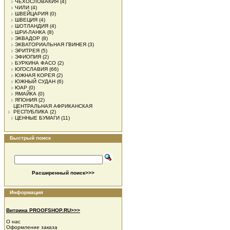
ЧЕХОСЛОВАКИЯ
(4)
ЧИЛИ
(4)
ШВЕЙЦАРИЯ
(0)
ШВЕЦИЯ
(4)
ШОТЛАНДИЯ
(4)
ШРИ-ЛАНКА
(8)
ЭКВАДОР
(8)
ЭКВАТОРИАЛЬНАЯ ГВИНЕЯ
(3)
ЭРИТРЕЯ
(5)
ЭФИОПИЯ
(2)
БУРКИНА ФАСО
(2)
ЮГОСЛАВИЯ
(66)
ЮЖНАЯ КОРЕЯ
(2)
ЮЖНЫЙ СУДАН
(6)
ЮАР
(0)
ЯМАЙКА
(0)
ЯПОНИЯ
(2)
ЦЕНТРАЛЬНАЯ АФРИКАНСКАЯ
РЕСПУБЛИКА
(2)
ЦЕННЫЕ БУМАГИ
(11)
Быстрый поиск
Расширенный поиск>>>
Информация
Витрина PROOFSHOP.RU>>>
О нас
Оформление заказа