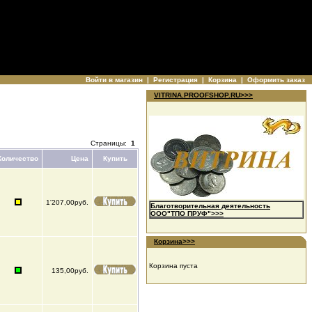
Войти в магазин
|
Регистрация
|
Корзина
|
Оформить заказ
VITRINA.PROOFSHOP.RU>>>
Страницы:
1
Количество
Цена
Купить
1'207,00руб.
Благотворительная деятельность
ООО"ТПО ПРУФ">>>
Корзина>>>
Корзина пуста
135,00руб.