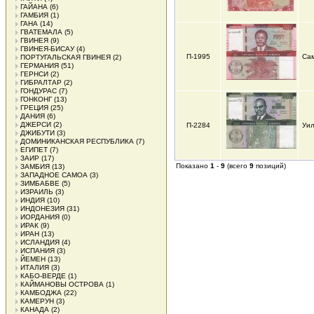
ГАЙАНА
(6)
ГАМБИЯ
(1)
ГАНА
(14)
ГВАТЕМАЛА
(5)
ГВИНЕЯ
(9)
ГВИНЕЯ-БИСАУ
(4)
П-1995
Сам
ПОРТУГАЛЬСКАЯ ГВИНЕЯ
(2)
ГЕРМАНИЯ
(51)
ГЕРНСИ
(2)
ГИБРАЛТАР
(2)
ГОНДУРАС
(7)
ГОНКОНГ
(13)
ГРЕЦИЯ
(25)
ДАНИЯ
(6)
ДЖЕРСИ
(2)
П-2284
Уил
ДЖИБУТИ
(3)
ДОМИНИКАНСКАЯ РЕСПУБЛИКА
(7)
ЕГИПЕТ
(7)
ЗАИР
(17)
Показано
1
-
9
(всего
9
позиций)
ЗАМБИЯ
(13)
ЗАПАДНОЕ САМОА
(3)
ЗИМБАБВЕ
(5)
ИЗРАИЛЬ
(3)
ИНДИЯ
(10)
ИНДОНЕЗИЯ
(31)
ИОРДАНИЯ
(0)
ИРАК
(9)
ИРАН
(13)
ИСЛАНДИЯ
(4)
ИСПАНИЯ
(3)
ЙЕМЕН
(13)
ИТАЛИЯ
(3)
КАБО-ВЕРДЕ
(1)
КАЙМАНОВЫ ОСТРОВА
(1)
КАМБОДЖА
(22)
КАМЕРУН
(3)
КАНАДА
(2)