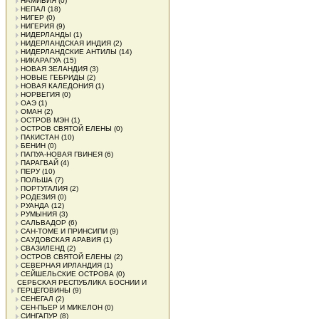
НАМИБИЯ
(0)
НЕПАЛ
(18)
НИГЕР
(0)
НИГЕРИЯ
(9)
НИДЕРЛАНДЫ
(1)
НИДЕРЛАНДСКАЯ ИНДИЯ
(2)
НИДЕРЛАНДСКИЕ АНТИЛЫ
(14)
НИКАРАГУА
(15)
НОВАЯ ЗЕЛАНДИЯ
(3)
НОВЫЕ ГЕБРИДЫ
(2)
НОВАЯ КАЛЕДОНИЯ
(1)
НОРВЕГИЯ
(0)
ОАЭ
(1)
ОМАН
(2)
ОСТРОВ МЭН
(1)
ОСТРОВ СВЯТОЙ ЕЛЕНЫ
(0)
ПАКИСТАН
(10)
БЕНИН
(0)
ПАПУА-НОВАЯ ГВИНЕЯ
(6)
ПАРАГВАЙ
(4)
ПЕРУ
(10)
ПОЛЬША
(7)
ПОРТУГАЛИЯ
(2)
РОДЕЗИЯ
(0)
РУАНДА
(12)
РУМЫНИЯ
(3)
САЛЬВАДОР
(6)
САН-ТОМЕ И ПРИНСИПИ
(9)
САУДОВСКАЯ АРАВИЯ
(1)
СВАЗИЛЕНД
(2)
ОСТРОВ СВЯТОЙ ЕЛЕНЫ
(2)
СЕВЕРНАЯ ИРЛАНДИЯ
(1)
СЕЙШЕЛЬСКИЕ ОСТРОВА
(0)
СЕРБСКАЯ РЕСПУБЛИКА БОСНИИ И
ГЕРЦЕГОВИНЫ
(9)
СЕНЕГАЛ
(2)
СЕН-ПЬЕР И МИКЕЛОН
(0)
СИНГАПУР
(8)