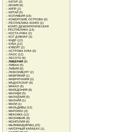
КАТАР
(2)
КЕНИЯ
(9)
КИПР
(1)
КИТАЙ
(5)
КОЛУМБИЯ
(16)
КОМОРСКИЕ ОСТРОВА
(0)
РЕСПУБЛИКА КОНГО
(2)
КОНГО ДЕМОКРАТИЧЕСКАЯ
РЕСПУБЛИКА
(14)
КОСТА-РИКА
(2)
КОТ Д'ИВУАР
(3)
КНДР
(12)
КУБА
(12)
КУВЕЙТ
(2)
ОСТРОВА КУКА
(0)
ЛАОС
(12)
ЛЕСОТО
(6)
ЛИБЕРИЯ
(9)
ЛИВАН
(5)
ЛИВИЯ
(6)
ЛЮКСЕМБУРГ
(2)
МАВРИКИЙ
(1)
МАВРИТАНИЯ
(3)
МАДАГАСКАР
(6)
МАКАО
(6)
МАКЕДОНИЯ
(9)
МАЛАВИ
(5)
МАЛАЙЗИЯ
(5)
МАЛАЙЯ
(1)
МАЛИ
(1)
МАЛЬДИВЫ
(13)
МАРОККО
(3)
МЕКСИКА
(12)
МОЗАМБИК
(9)
МОНГОЛИЯ
(6)
МЬЯНМА(БИРМА)
(25)
НАГОРНЫЙ КАРАБАХ
(1)