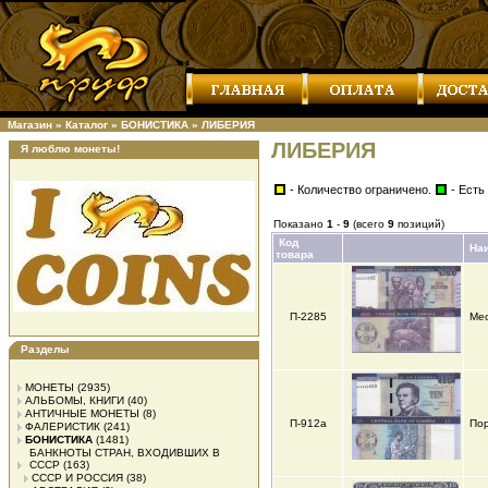
Магазин
»
Каталог
»
БОНИСТИКА
»
ЛИБЕРИЯ
ЛИБЕРИЯ
Я люблю монеты!
- Количество ограничено.
- Есть
Показано
1
-
9
(всего
9
позиций)
Код
На
товара
П-2285
Мес
Разделы
МОНЕТЫ
(2935)
АЛЬБОМЫ, КНИГИ
(40)
АНТИЧНЫЕ МОНЕТЫ
(8)
П-912а
Пор
ФАЛЕРИСТИК
(241)
БОНИСТИКА
(1481)
БАНКНОТЫ СТРАН, ВХОДИВШИХ В
СССР
(163)
СССР И РОССИЯ
(38)