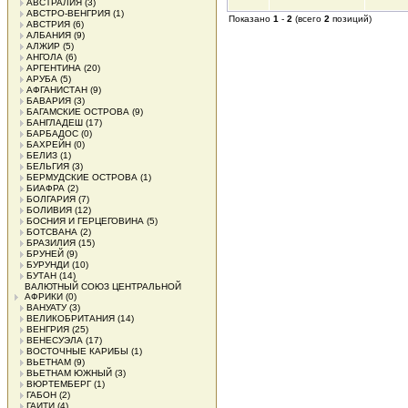
АВСТРАЛИЯ
(3)
АВСТРО-ВЕНГРИЯ
(1)
Показано
1
-
2
(всего
2
позиций)
АВСТРИЯ
(6)
АЛБАНИЯ
(9)
АЛЖИР
(5)
АНГОЛА
(6)
АРГЕНТИНА
(20)
АРУБА
(5)
АФГАНИСТАН
(9)
БАВАРИЯ
(3)
БАГАМСКИЕ ОСТРОВА
(9)
БАНГЛАДЕШ
(17)
БАРБАДОС
(0)
БАХРЕЙН
(0)
БЕЛИЗ
(1)
БЕЛЬГИЯ
(3)
БЕРМУДСКИЕ ОСТРОВА
(1)
БИАФРА
(2)
БОЛГАРИЯ
(7)
БОЛИВИЯ
(12)
БОСНИЯ И ГЕРЦЕГОВИНА
(5)
БОТСВАНА
(2)
БРАЗИЛИЯ
(15)
БРУНЕЙ
(9)
БУРУНДИ
(10)
БУТАН
(14)
ВАЛЮТНЫЙ СОЮЗ ЦЕНТРАЛЬНОЙ
АФРИКИ
(0)
ВАНУАТУ
(3)
ВЕЛИКОБРИТАНИЯ
(14)
ВЕНГРИЯ
(25)
ВЕНЕСУЭЛА
(17)
ВОСТОЧНЫЕ КАРИБЫ
(1)
ВЬЕТНАМ
(9)
ВЬЕТНАМ ЮЖНЫЙ
(3)
ВЮРТЕМБЕРГ
(1)
ГАБОН
(2)
ГАИТИ
(4)