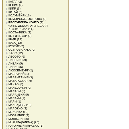
КАТАР
(2)
КЕНИЯ
(9)
КИПР
(1)
КИТАЙ
(5)
КОЛУМБИЯ
(16)
КОМОРСКИЕ ОСТРОВА
(0)
РЕСПУБЛИКА КОНГО
(2)
КОНГО ДЕМОКРАТИЧЕСКАЯ
РЕСПУБЛИКА
(14)
КОСТА-РИКА
(2)
КОТ Д'ИВУАР
(3)
КНДР
(12)
КУБА
(12)
КУВЕЙТ
(2)
ОСТРОВА КУКА
(0)
ЛАОС
(12)
ЛЕСОТО
(6)
ЛИБЕРИЯ
(9)
ЛИВАН
(5)
ЛИВИЯ
(6)
ЛЮКСЕМБУРГ
(2)
МАВРИКИЙ
(1)
МАВРИТАНИЯ
(3)
МАДАГАСКАР
(6)
МАКАО
(6)
МАКЕДОНИЯ
(9)
МАЛАВИ
(5)
МАЛАЙЗИЯ
(5)
МАЛАЙЯ
(1)
МАЛИ
(1)
МАЛЬДИВЫ
(13)
МАРОККО
(3)
МЕКСИКА
(12)
МОЗАМБИК
(9)
МОНГОЛИЯ
(6)
МЬЯНМА(БИРМА)
(25)
НАГОРНЫЙ КАРАБАХ
(1)