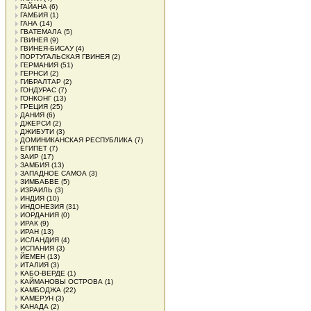
ГАЙАНА
(6)
ГАМБИЯ
(1)
ГАНА
(14)
ГВАТЕМАЛА
(5)
ГВИНЕЯ
(9)
ГВИНЕЯ-БИСАУ
(4)
ПОРТУГАЛЬСКАЯ ГВИНЕЯ
(2)
ГЕРМАНИЯ
(51)
ГЕРНСИ
(2)
ГИБРАЛТАР
(2)
ГОНДУРАС
(7)
ГОНКОНГ
(13)
ГРЕЦИЯ
(25)
ДАНИЯ
(6)
ДЖЕРСИ
(2)
ДЖИБУТИ
(3)
ДОМИНИКАНСКАЯ РЕСПУБЛИКА
(7)
ЕГИПЕТ
(7)
ЗАИР
(17)
ЗАМБИЯ
(13)
ЗАПАДНОЕ САМОА
(3)
ЗИМБАБВЕ
(5)
ИЗРАИЛЬ
(3)
ИНДИЯ
(10)
ИНДОНЕЗИЯ
(31)
ИОРДАНИЯ
(0)
ИРАК
(9)
ИРАН
(13)
ИСЛАНДИЯ
(4)
ИСПАНИЯ
(3)
ЙЕМЕН
(13)
ИТАЛИЯ
(3)
КАБО-ВЕРДЕ
(1)
КАЙМАНОВЫ ОСТРОВА
(1)
КАМБОДЖА
(22)
КАМЕРУН
(3)
КАНАДА
(2)