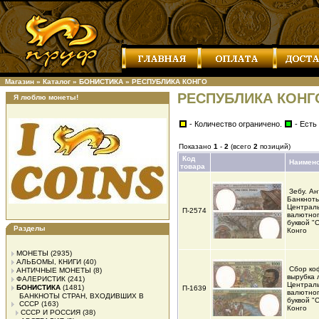
Магазин
»
Каталог
»
БОНИСТИКА
»
РЕСПУБЛИКА КОНГО
РЕСПУБЛИКА КОНГ
Я люблю монеты!
- Количество ограничено.
- Есть
Показано
1
-
2
(всего
2
позиций)
Код
Наимен
товара
Зебу. А
Банкнот
Централ
П-2574
валютног
буквой "
Разделы
Конго
МОНЕТЫ
(2935)
АЛЬБОМЫ, КНИГИ
(40)
Сбор коф
АНТИЧНЫЕ МОНЕТЫ
(8)
вырубка 
ФАЛЕРИСТИК
(241)
Централ
БОНИСТИКА
(1481)
П-1639
валютног
БАНКНОТЫ СТРАН, ВХОДИВШИХ В
буквой "
СССР
(163)
Конго
СССР И РОССИЯ
(38)