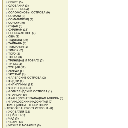
СИРИЯ
(5)
СЛОВАКИЯ
(3)
СЛОВЕНИЯ
(4)
СОЛОМОНОВЫ ОСТРОВА
(9)
СОМАЛИ
(2)
СОМАЛИЛЕНД
(2)
СОНОРА
(0)
СУДАН
(6)
СУРИНАМ
(18)
СЬЕРРА-ЛЕОНЕ
(2)
США
(8)
ТАИЛАНД
(25)
ТАЙВАНЬ
(4)
ТАНЗАНИЯ
(1)
ТИМОР
(2)
ТОГО
(2)
ТОНГА
(3)
ТРИНИДАД И ТОБАГО
(5)
ТУНИС
(4)
ТУРЦИЯ
(11)
УГАНДА
(5)
УРУГВАЙ
(6)
ФАРЕРСКИЕ ОСТРОВА
(2)
ФИДЖИ
(1)
ФИЛИППИНЫ
(13)
ФИНЛЯНДИЯ
(1)
ФОЛКЛЕНДСКИЕ ОСТРОВА
(1)
ФРАНЦИЯ
(9)
ФРАНЦУЗСКАЯ ЗАПАДНАЯ АФРИКА
(0)
ФРАНЦУЗСКИЙ ИНДОКИТАЙ
(0)
ФРАНЦУЗСКИЕ ТЕРРИТОРИИ
ТИХООКЕАНСКОГО РЕГИОНА
(0)
ХОРВАТИЯ
(22)
ЦЕЙЛОН
(1)
ЧАД
(3)
ЧЕХИЯ
(3)
ЧЕХИЯ И МОРАВИЯ
(0)