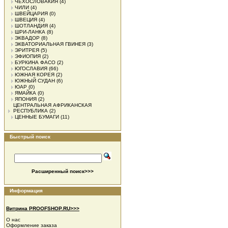
ЧЕХОСЛОВАКИЯ
(4)
ЧИЛИ
(4)
ШВЕЙЦАРИЯ
(0)
ШВЕЦИЯ
(4)
ШОТЛАНДИЯ
(4)
ШРИ-ЛАНКА
(8)
ЭКВАДОР
(8)
ЭКВАТОРИАЛЬНАЯ ГВИНЕЯ
(3)
ЭРИТРЕЯ
(5)
ЭФИОПИЯ
(2)
БУРКИНА ФАСО
(2)
ЮГОСЛАВИЯ
(66)
ЮЖНАЯ КОРЕЯ
(2)
ЮЖНЫЙ СУДАН
(6)
ЮАР
(0)
ЯМАЙКА
(0)
ЯПОНИЯ
(2)
ЦЕНТРАЛЬНАЯ АФРИКАНСКАЯ
РЕСПУБЛИКА
(2)
ЦЕННЫЕ БУМАГИ
(11)
Быстрый поиск
Расширенный поиск>>>
Информация
Витрина PROOFSHOP.RU>>>
О нас
Оформление заказа