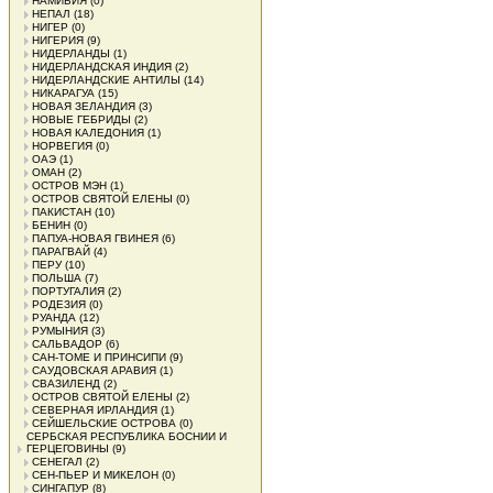
НАМИБИЯ
(0)
НЕПАЛ
(18)
НИГЕР
(0)
НИГЕРИЯ
(9)
НИДЕРЛАНДЫ
(1)
НИДЕРЛАНДСКАЯ ИНДИЯ
(2)
НИДЕРЛАНДСКИЕ АНТИЛЫ
(14)
НИКАРАГУА
(15)
НОВАЯ ЗЕЛАНДИЯ
(3)
НОВЫЕ ГЕБРИДЫ
(2)
НОВАЯ КАЛЕДОНИЯ
(1)
НОРВЕГИЯ
(0)
ОАЭ
(1)
ОМАН
(2)
ОСТРОВ МЭН
(1)
ОСТРОВ СВЯТОЙ ЕЛЕНЫ
(0)
ПАКИСТАН
(10)
БЕНИН
(0)
ПАПУА-НОВАЯ ГВИНЕЯ
(6)
ПАРАГВАЙ
(4)
ПЕРУ
(10)
ПОЛЬША
(7)
ПОРТУГАЛИЯ
(2)
РОДЕЗИЯ
(0)
РУАНДА
(12)
РУМЫНИЯ
(3)
САЛЬВАДОР
(6)
САН-ТОМЕ И ПРИНСИПИ
(9)
САУДОВСКАЯ АРАВИЯ
(1)
СВАЗИЛЕНД
(2)
ОСТРОВ СВЯТОЙ ЕЛЕНЫ
(2)
СЕВЕРНАЯ ИРЛАНДИЯ
(1)
СЕЙШЕЛЬСКИЕ ОСТРОВА
(0)
СЕРБСКАЯ РЕСПУБЛИКА БОСНИИ И
ГЕРЦЕГОВИНЫ
(9)
СЕНЕГАЛ
(2)
СЕН-ПЬЕР И МИКЕЛОН
(0)
СИНГАПУР
(8)