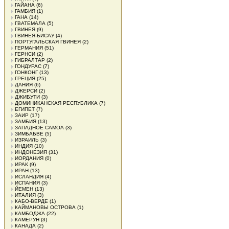
ГАЙАНА
(6)
ГАМБИЯ
(1)
ГАНА
(14)
ГВАТЕМАЛА
(5)
ГВИНЕЯ
(9)
ГВИНЕЯ-БИСАУ
(4)
ПОРТУГАЛЬСКАЯ ГВИНЕЯ
(2)
ГЕРМАНИЯ
(51)
ГЕРНСИ
(2)
ГИБРАЛТАР
(2)
ГОНДУРАС
(7)
ГОНКОНГ
(13)
ГРЕЦИЯ
(25)
ДАНИЯ
(6)
ДЖЕРСИ
(2)
ДЖИБУТИ
(3)
ДОМИНИКАНСКАЯ РЕСПУБЛИКА
(7)
ЕГИПЕТ
(7)
ЗАИР
(17)
ЗАМБИЯ
(13)
ЗАПАДНОЕ САМОА
(3)
ЗИМБАБВЕ
(5)
ИЗРАИЛЬ
(3)
ИНДИЯ
(10)
ИНДОНЕЗИЯ
(31)
ИОРДАНИЯ
(0)
ИРАК
(9)
ИРАН
(13)
ИСЛАНДИЯ
(4)
ИСПАНИЯ
(3)
ЙЕМЕН
(13)
ИТАЛИЯ
(3)
КАБО-ВЕРДЕ
(1)
КАЙМАНОВЫ ОСТРОВА
(1)
КАМБОДЖА
(22)
КАМЕРУН
(3)
КАНАДА
(2)