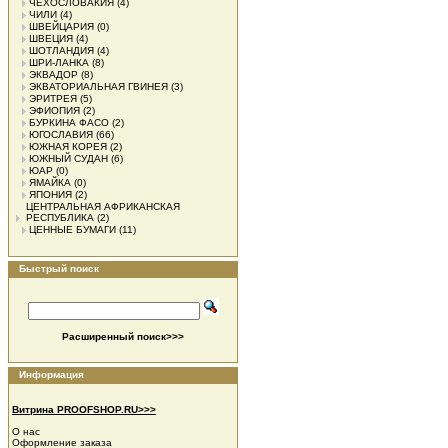
ЧЕХОСЛОВАКИЯ
(4)
ЧИЛИ
(4)
ШВЕЙЦАРИЯ
(0)
ШВЕЦИЯ
(4)
ШОТЛАНДИЯ
(4)
ШРИ-ЛАНКА
(8)
ЭКВАДОР
(8)
ЭКВАТОРИАЛЬНАЯ ГВИНЕЯ
(3)
ЭРИТРЕЯ
(5)
ЭФИОПИЯ
(2)
БУРКИНА ФАСО
(2)
ЮГОСЛАВИЯ
(66)
ЮЖНАЯ КОРЕЯ
(2)
ЮЖНЫЙ СУДАН
(6)
ЮАР
(0)
ЯМАЙКА
(0)
ЯПОНИЯ
(2)
ЦЕНТРАЛЬНАЯ АФРИКАНСКАЯ
РЕСПУБЛИКА
(2)
ЦЕННЫЕ БУМАГИ
(11)
Быстрый поиск
Расширенный поиск>>>
Информация
Витрина PROOFSHOP.RU>>>
О нас
Оформление заказа