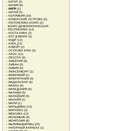
КАТАР
(2)
КЕНИЯ
(9)
КИПР
(1)
КИТАЙ
(5)
КОЛУМБИЯ
(16)
КОМОРСКИЕ ОСТРОВА
(0)
РЕСПУБЛИКА КОНГО
(2)
КОНГО ДЕМОКРАТИЧЕСКАЯ
РЕСПУБЛИКА
(14)
КОСТА-РИКА
(2)
КОТ Д'ИВУАР
(3)
КНДР
(12)
КУБА
(12)
КУВЕЙТ
(2)
ОСТРОВА КУКА
(0)
ЛАОС
(12)
ЛЕСОТО
(6)
ЛИБЕРИЯ
(9)
ЛИВАН
(5)
ЛИВИЯ
(6)
ЛЮКСЕМБУРГ
(2)
МАВРИКИЙ
(1)
МАВРИТАНИЯ
(3)
МАДАГАСКАР
(6)
МАКАО
(6)
МАКЕДОНИЯ
(9)
МАЛАВИ
(5)
МАЛАЙЗИЯ
(5)
МАЛАЙЯ
(1)
МАЛИ
(1)
МАЛЬДИВЫ
(13)
МАРОККО
(3)
МЕКСИКА
(12)
МОЗАМБИК
(9)
МОНГОЛИЯ
(6)
МЬЯНМА(БИРМА)
(25)
НАГОРНЫЙ КАРАБАХ
(1)