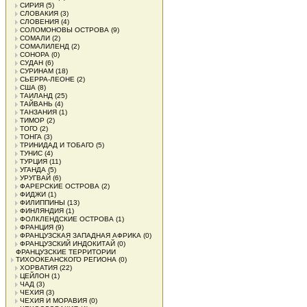
СИРИЯ
(5)
СЛОВАКИЯ
(3)
СЛОВЕНИЯ
(4)
СОЛОМОНОВЫ ОСТРОВА
(9)
СОМАЛИ
(2)
СОМАЛИЛЕНД
(2)
СОНОРА
(0)
СУДАН
(6)
СУРИНАМ
(18)
СЬЕРРА-ЛЕОНЕ
(2)
США
(8)
ТАИЛАНД
(25)
ТАЙВАНЬ
(4)
ТАНЗАНИЯ
(1)
ТИМОР
(2)
ТОГО
(2)
ТОНГА
(3)
ТРИНИДАД И ТОБАГО
(5)
ТУНИС
(4)
ТУРЦИЯ
(11)
УГАНДА
(5)
УРУГВАЙ
(6)
ФАРЕРСКИЕ ОСТРОВА
(2)
ФИДЖИ
(1)
ФИЛИППИНЫ
(13)
ФИНЛЯНДИЯ
(1)
ФОЛКЛЕНДСКИЕ ОСТРОВА
(1)
ФРАНЦИЯ
(9)
ФРАНЦУЗСКАЯ ЗАПАДНАЯ АФРИКА
(0)
ФРАНЦУЗСКИЙ ИНДОКИТАЙ
(0)
ФРАНЦУЗСКИЕ ТЕРРИТОРИИ
ТИХООКЕАНСКОГО РЕГИОНА
(0)
ХОРВАТИЯ
(22)
ЦЕЙЛОН
(1)
ЧАД
(3)
ЧЕХИЯ
(3)
ЧЕХИЯ И МОРАВИЯ
(0)