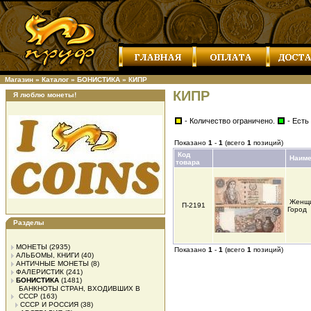
Магазин
»
Каталог
»
БОНИСТИКА
»
КИПР
КИПР
Я люблю монеты!
- Количество ограничено.
- Есть
Показано
1
-
1
(всего
1
позиций)
Код
Наиме
товара
Женщи
П-2191
Город
Разделы
МОНЕТЫ
(2935)
Показано
1
-
1
(всего
1
позиций)
АЛЬБОМЫ, КНИГИ
(40)
АНТИЧНЫЕ МОНЕТЫ
(8)
ФАЛЕРИСТИК
(241)
БОНИСТИКА
(1481)
БАНКНОТЫ СТРАН, ВХОДИВШИХ В
СССР
(163)
СССР И РОССИЯ
(38)