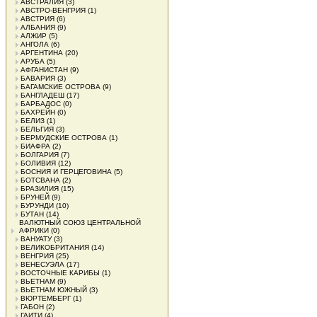
АВСТРАЛИЯ
(3)
АВСТРО-ВЕНГРИЯ
(1)
АВСТРИЯ
(6)
АЛБАНИЯ
(9)
АЛЖИР
(5)
АНГОЛА
(6)
АРГЕНТИНА
(20)
АРУБА
(5)
АФГАНИСТАН
(9)
БАВАРИЯ
(3)
БАГАМСКИЕ ОСТРОВА
(9)
БАНГЛАДЕШ
(17)
БАРБАДОС
(0)
БАХРЕЙН
(0)
БЕЛИЗ
(1)
БЕЛЬГИЯ
(3)
БЕРМУДСКИЕ ОСТРОВА
(1)
БИАФРА
(2)
БОЛГАРИЯ
(7)
БОЛИВИЯ
(12)
БОСНИЯ И ГЕРЦЕГОВИНА
(5)
БОТСВАНА
(2)
БРАЗИЛИЯ
(15)
БРУНЕЙ
(9)
БУРУНДИ
(10)
БУТАН
(14)
ВАЛЮТНЫЙ СОЮЗ ЦЕНТРАЛЬНОЙ
АФРИКИ
(0)
ВАНУАТУ
(3)
ВЕЛИКОБРИТАНИЯ
(14)
ВЕНГРИЯ
(25)
ВЕНЕСУЭЛА
(17)
ВОСТОЧНЫЕ КАРИБЫ
(1)
ВЬЕТНАМ
(9)
ВЬЕТНАМ ЮЖНЫЙ
(3)
ВЮРТЕМБЕРГ
(1)
ГАБОН
(2)
ГАИТИ
(4)