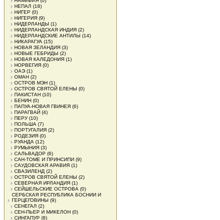
НАМИБИЯ
(0)
НЕПАЛ
(18)
НИГЕР
(0)
НИГЕРИЯ
(9)
НИДЕРЛАНДЫ
(1)
НИДЕРЛАНДСКАЯ ИНДИЯ
(2)
НИДЕРЛАНДСКИЕ АНТИЛЫ
(14)
НИКАРАГУА
(15)
НОВАЯ ЗЕЛАНДИЯ
(3)
НОВЫЕ ГЕБРИДЫ
(2)
НОВАЯ КАЛЕДОНИЯ
(1)
НОРВЕГИЯ
(0)
ОАЭ
(1)
ОМАН
(2)
ОСТРОВ МЭН
(1)
ОСТРОВ СВЯТОЙ ЕЛЕНЫ
(0)
ПАКИСТАН
(10)
БЕНИН
(0)
ПАПУА-НОВАЯ ГВИНЕЯ
(6)
ПАРАГВАЙ
(4)
ПЕРУ
(10)
ПОЛЬША
(7)
ПОРТУГАЛИЯ
(2)
РОДЕЗИЯ
(0)
РУАНДА
(12)
РУМЫНИЯ
(3)
САЛЬВАДОР
(6)
САН-ТОМЕ И ПРИНСИПИ
(9)
САУДОВСКАЯ АРАВИЯ
(1)
СВАЗИЛЕНД
(2)
ОСТРОВ СВЯТОЙ ЕЛЕНЫ
(2)
СЕВЕРНАЯ ИРЛАНДИЯ
(1)
СЕЙШЕЛЬСКИЕ ОСТРОВА
(0)
СЕРБСКАЯ РЕСПУБЛИКА БОСНИИ И
ГЕРЦЕГОВИНЫ
(9)
СЕНЕГАЛ
(2)
СЕН-ПЬЕР И МИКЕЛОН
(0)
СИНГАПУР
(8)