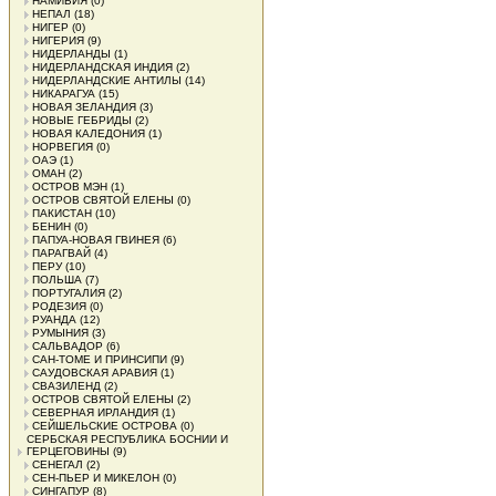
НАМИБИЯ
(0)
НЕПАЛ
(18)
НИГЕР
(0)
НИГЕРИЯ
(9)
НИДЕРЛАНДЫ
(1)
НИДЕРЛАНДСКАЯ ИНДИЯ
(2)
НИДЕРЛАНДСКИЕ АНТИЛЫ
(14)
НИКАРАГУА
(15)
НОВАЯ ЗЕЛАНДИЯ
(3)
НОВЫЕ ГЕБРИДЫ
(2)
НОВАЯ КАЛЕДОНИЯ
(1)
НОРВЕГИЯ
(0)
ОАЭ
(1)
ОМАН
(2)
ОСТРОВ МЭН
(1)
ОСТРОВ СВЯТОЙ ЕЛЕНЫ
(0)
ПАКИСТАН
(10)
БЕНИН
(0)
ПАПУА-НОВАЯ ГВИНЕЯ
(6)
ПАРАГВАЙ
(4)
ПЕРУ
(10)
ПОЛЬША
(7)
ПОРТУГАЛИЯ
(2)
РОДЕЗИЯ
(0)
РУАНДА
(12)
РУМЫНИЯ
(3)
САЛЬВАДОР
(6)
САН-ТОМЕ И ПРИНСИПИ
(9)
САУДОВСКАЯ АРАВИЯ
(1)
СВАЗИЛЕНД
(2)
ОСТРОВ СВЯТОЙ ЕЛЕНЫ
(2)
СЕВЕРНАЯ ИРЛАНДИЯ
(1)
СЕЙШЕЛЬСКИЕ ОСТРОВА
(0)
СЕРБСКАЯ РЕСПУБЛИКА БОСНИИ И
ГЕРЦЕГОВИНЫ
(9)
СЕНЕГАЛ
(2)
СЕН-ПЬЕР И МИКЕЛОН
(0)
СИНГАПУР
(8)