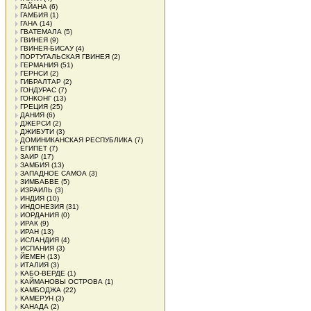
ГАЙАНА
(6)
ГАМБИЯ
(1)
ГАНА
(14)
ГВАТЕМАЛА
(5)
ГВИНЕЯ
(9)
ГВИНЕЯ-БИСАУ
(4)
ПОРТУГАЛЬСКАЯ ГВИНЕЯ
(2)
ГЕРМАНИЯ
(51)
ГЕРНСИ
(2)
ГИБРАЛТАР
(2)
ГОНДУРАС
(7)
ГОНКОНГ
(13)
ГРЕЦИЯ
(25)
ДАНИЯ
(6)
ДЖЕРСИ
(2)
ДЖИБУТИ
(3)
ДОМИНИКАНСКАЯ РЕСПУБЛИКА
(7)
ЕГИПЕТ
(7)
ЗАИР
(17)
ЗАМБИЯ
(13)
ЗАПАДНОЕ САМОА
(3)
ЗИМБАБВЕ
(5)
ИЗРАИЛЬ
(3)
ИНДИЯ
(10)
ИНДОНЕЗИЯ
(31)
ИОРДАНИЯ
(0)
ИРАК
(9)
ИРАН
(13)
ИСЛАНДИЯ
(4)
ИСПАНИЯ
(3)
ЙЕМЕН
(13)
ИТАЛИЯ
(3)
КАБО-ВЕРДЕ
(1)
КАЙМАНОВЫ ОСТРОВА
(1)
КАМБОДЖА
(22)
КАМЕРУН
(3)
КАНАДА
(2)