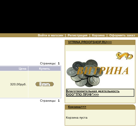
Войти в магазин
|
Регистрация
|
Корзина
|
Оформить заказ
VITRINA.PROOFSHOP.RU>>>
Страницы:
1
Цена
Купить
320,00руб.
Благотворительная деятельность
ООО"ТПО ПРУФ">>>
Страницы:
1
Корзина>>>
Корзина пуста