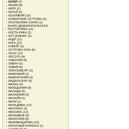
КАТАР
(2)
КЕНИЯ
(9)
КИПР
(1)
КИТАЙ
(5)
КОЛУМБИЯ
(16)
КОМОРСКИЕ ОСТРОВА
(0)
РЕСПУБЛИКА КОНГО
(2)
КОНГО ДЕМОКРАТИЧЕСКАЯ
РЕСПУБЛИКА
(14)
КОСТА-РИКА
(2)
КОТ Д'ИВУАР
(3)
КНДР
(12)
КУБА
(12)
КУВЕЙТ
(2)
ОСТРОВА КУКА
(0)
ЛАОС
(12)
ЛЕСОТО
(6)
ЛИБЕРИЯ
(9)
ЛИВАН
(5)
ЛИВИЯ
(6)
ЛЮКСЕМБУРГ
(2)
МАВРИКИЙ
(1)
МАВРИТАНИЯ
(3)
МАДАГАСКАР
(6)
МАКАО
(6)
МАКЕДОНИЯ
(9)
МАЛАВИ
(5)
МАЛАЙЗИЯ
(5)
МАЛАЙЯ
(1)
МАЛИ
(1)
МАЛЬДИВЫ
(13)
МАРОККО
(3)
МЕКСИКА
(12)
МОЗАМБИК
(9)
МОНГОЛИЯ
(6)
МЬЯНМА(БИРМА)
(25)
НАГОРНЫЙ КАРАБАХ
(1)