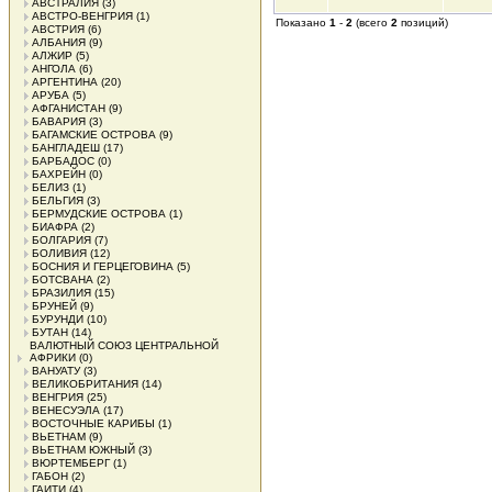
АВСТРАЛИЯ
(3)
АВСТРО-ВЕНГРИЯ
(1)
Показано
1
-
2
(всего
2
позиций)
АВСТРИЯ
(6)
АЛБАНИЯ
(9)
АЛЖИР
(5)
АНГОЛА
(6)
АРГЕНТИНА
(20)
АРУБА
(5)
АФГАНИСТАН
(9)
БАВАРИЯ
(3)
БАГАМСКИЕ ОСТРОВА
(9)
БАНГЛАДЕШ
(17)
БАРБАДОС
(0)
БАХРЕЙН
(0)
БЕЛИЗ
(1)
БЕЛЬГИЯ
(3)
БЕРМУДСКИЕ ОСТРОВА
(1)
БИАФРА
(2)
БОЛГАРИЯ
(7)
БОЛИВИЯ
(12)
БОСНИЯ И ГЕРЦЕГОВИНА
(5)
БОТСВАНА
(2)
БРАЗИЛИЯ
(15)
БРУНЕЙ
(9)
БУРУНДИ
(10)
БУТАН
(14)
ВАЛЮТНЫЙ СОЮЗ ЦЕНТРАЛЬНОЙ
АФРИКИ
(0)
ВАНУАТУ
(3)
ВЕЛИКОБРИТАНИЯ
(14)
ВЕНГРИЯ
(25)
ВЕНЕСУЭЛА
(17)
ВОСТОЧНЫЕ КАРИБЫ
(1)
ВЬЕТНАМ
(9)
ВЬЕТНАМ ЮЖНЫЙ
(3)
ВЮРТЕМБЕРГ
(1)
ГАБОН
(2)
ГАИТИ
(4)