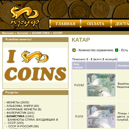
Магазин
»
Каталог
»
БОНИСТИКА
»
КАТАР
КАТАР
Я люблю монеты!
- Количество ограничено.
- Есть
Показано
1
-
2
(всего
2
позиций)
Код
Наимен
товара
Верблю
П-2192
Нацилна
Разделы
МОНЕТЫ
(2935)
АЛЬБОМЫ, КНИГИ
(40)
АНТИЧНЫЕ МОНЕТЫ
(8)
ФАЛЕРИСТИК
(241)
Птицы.
БОНИСТИКА
(1481)
П-370
цвета: 
БАНКНОТЫ СТРАН, ВХОДИВШИХ В
голубой.
СССР
(163)
СССР И РОССИЯ
(38)