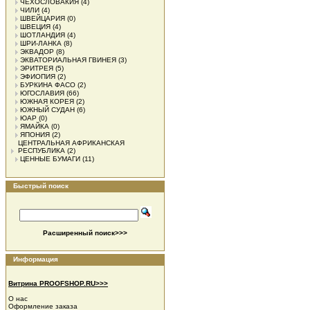
ЧЕХОСЛОВАКИЯ
(4)
ЧИЛИ
(4)
ШВЕЙЦАРИЯ
(0)
ШВЕЦИЯ
(4)
ШОТЛАНДИЯ
(4)
ШРИ-ЛАНКА
(8)
ЭКВАДОР
(8)
ЭКВАТОРИАЛЬНАЯ ГВИНЕЯ
(3)
ЭРИТРЕЯ
(5)
ЭФИОПИЯ
(2)
БУРКИНА ФАСО
(2)
ЮГОСЛАВИЯ
(66)
ЮЖНАЯ КОРЕЯ
(2)
ЮЖНЫЙ СУДАН
(6)
ЮАР
(0)
ЯМАЙКА
(0)
ЯПОНИЯ
(2)
ЦЕНТРАЛЬНАЯ АФРИКАНСКАЯ
РЕСПУБЛИКА
(2)
ЦЕННЫЕ БУМАГИ
(11)
Быстрый поиск
Расширенный поиск>>>
Информация
Витрина PROOFSHOP.RU>>>
О нас
Оформление заказа