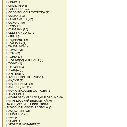
СИРИЯ
(5)
СЛОВАКИЯ
(3)
СЛОВЕНИЯ
(4)
СОЛОМОНОВЫ ОСТРОВА
(9)
СОМАЛИ
(2)
СОМАЛИЛЕНД
(2)
СОНОРА
(0)
СУДАН
(6)
СУРИНАМ
(18)
СЬЕРРА-ЛЕОНЕ
(2)
США
(8)
ТАИЛАНД
(25)
ТАЙВАНЬ
(4)
ТАНЗАНИЯ
(1)
ТИМОР
(2)
ТОГО
(2)
ТОНГА
(3)
ТРИНИДАД И ТОБАГО
(5)
ТУНИС
(4)
ТУРЦИЯ
(11)
УГАНДА
(5)
УРУГВАЙ
(6)
ФАРЕРСКИЕ ОСТРОВА
(2)
ФИДЖИ
(1)
ФИЛИППИНЫ
(13)
ФИНЛЯНДИЯ
(1)
ФОЛКЛЕНДСКИЕ ОСТРОВА
(1)
ФРАНЦИЯ
(9)
ФРАНЦУЗСКАЯ ЗАПАДНАЯ АФРИКА
(0)
ФРАНЦУЗСКИЙ ИНДОКИТАЙ
(0)
ФРАНЦУЗСКИЕ ТЕРРИТОРИИ
ТИХООКЕАНСКОГО РЕГИОНА
(0)
ХОРВАТИЯ
(22)
ЦЕЙЛОН
(1)
ЧАД
(3)
ЧЕХИЯ
(3)
ЧЕХИЯ И МОРАВИЯ
(0)