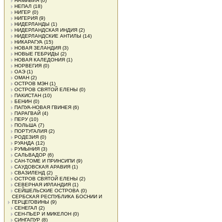
НАМИБИЯ
(0)
НЕПАЛ
(18)
НИГЕР
(0)
НИГЕРИЯ
(9)
НИДЕРЛАНДЫ
(1)
НИДЕРЛАНДСКАЯ ИНДИЯ
(2)
НИДЕРЛАНДСКИЕ АНТИЛЫ
(14)
НИКАРАГУА
(15)
НОВАЯ ЗЕЛАНДИЯ
(3)
НОВЫЕ ГЕБРИДЫ
(2)
НОВАЯ КАЛЕДОНИЯ
(1)
НОРВЕГИЯ
(0)
ОАЭ
(1)
ОМАН
(2)
ОСТРОВ МЭН
(1)
ОСТРОВ СВЯТОЙ ЕЛЕНЫ
(0)
ПАКИСТАН
(10)
БЕНИН
(0)
ПАПУА-НОВАЯ ГВИНЕЯ
(6)
ПАРАГВАЙ
(4)
ПЕРУ
(10)
ПОЛЬША
(7)
ПОРТУГАЛИЯ
(2)
РОДЕЗИЯ
(0)
РУАНДА
(12)
РУМЫНИЯ
(3)
САЛЬВАДОР
(6)
САН-ТОМЕ И ПРИНСИПИ
(9)
САУДОВСКАЯ АРАВИЯ
(1)
СВАЗИЛЕНД
(2)
ОСТРОВ СВЯТОЙ ЕЛЕНЫ
(2)
СЕВЕРНАЯ ИРЛАНДИЯ
(1)
СЕЙШЕЛЬСКИЕ ОСТРОВА
(0)
СЕРБСКАЯ РЕСПУБЛИКА БОСНИИ И
ГЕРЦЕГОВИНЫ
(9)
СЕНЕГАЛ
(2)
СЕН-ПЬЕР И МИКЕЛОН
(0)
СИНГАПУР
(8)