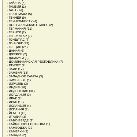
ГАЙАНА
(6)
ГАМБИЯ
(1)
ГАНА
(14)
ГВАТЕМАЛА
(5)
ГВИНЕЯ
(9)
ГВИНЕЯ-БИСАУ
(4)
ПОРТУГАЛЬСКАЯ ГВИНЕЯ
(2)
ГЕРМАНИЯ
(51)
ГЕРНСИ
(2)
ГИБРАЛТАР
(2)
ГОНДУРАС
(7)
ГОНКОНГ
(13)
ГРЕЦИЯ
(25)
ДАНИЯ
(6)
ДЖЕРСИ
(2)
ДЖИБУТИ
(3)
ДОМИНИКАНСКАЯ РЕСПУБЛИКА
(7)
ЕГИПЕТ
(7)
ЗАИР
(17)
ЗАМБИЯ
(13)
ЗАПАДНОЕ САМОА
(3)
ЗИМБАБВЕ
(5)
ИЗРАИЛЬ
(3)
ИНДИЯ
(10)
ИНДОНЕЗИЯ
(31)
ИОРДАНИЯ
(0)
ИРАК
(9)
ИРАН
(13)
ИСЛАНДИЯ
(4)
ИСПАНИЯ
(3)
ЙЕМЕН
(13)
ИТАЛИЯ
(3)
КАБО-ВЕРДЕ
(1)
КАЙМАНОВЫ ОСТРОВА
(1)
КАМБОДЖА
(22)
КАМЕРУН
(3)
КАНАДА
(2)