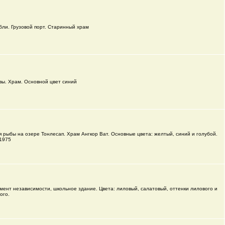
бли. Грузовой порт. Старинный храм
вы. Храм. Основной цвет синий
я рыбы на озере Тонлесап. Храм Ангкор Ват. Основные цвета: желтый, синий и голубой.
1975
мент независимости, школьное здание. Цвета: лиловый, салатовый, оттенки лилового и
ого.