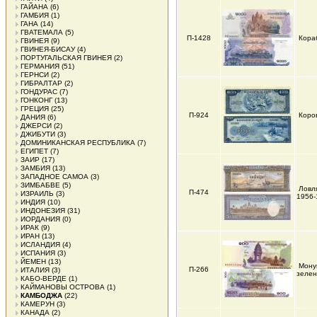
ГАЙАНА
(6)
ГАМБИЯ
(1)
ГАНА
(14)
ГВАТЕМАЛА
(5)
П-1428
Кора
ГВИНЕЯ
(9)
ГВИНЕЯ-БИСАУ
(4)
ПОРТУГАЛЬСКАЯ ГВИНЕЯ
(2)
ГЕРМАНИЯ
(51)
ГЕРНСИ
(2)
ГИБРАЛТАР
(2)
ГОНДУРАС
(7)
ГОНКОНГ
(13)
ГРЕЦИЯ
(25)
П-924
Коро
ДАНИЯ
(6)
ДЖЕРСИ
(2)
ДЖИБУТИ
(3)
ДОМИНИКАНСКАЯ РЕСПУБЛИКА
(7)
ЕГИПЕТ
(7)
ЗАИР
(17)
ЗАМБИЯ
(13)
ЗАПАДНОЕ САМОА
(3)
ЗИМБАБВЕ
(5)
Ловл
П-474
ИЗРАИЛЬ
(3)
1956-
ИНДИЯ
(10)
ИНДОНЕЗИЯ
(31)
ИОРДАНИЯ
(0)
ИРАК
(9)
ИРАН
(13)
ИСЛАНДИЯ
(4)
ИСПАНИЯ
(3)
ЙЕМЕН
(13)
Мону
П-266
ИТАЛИЯ
(3)
зелен
КАБО-ВЕРДЕ
(1)
КАЙМАНОВЫ ОСТРОВА
(1)
КАМБОДЖА
(22)
КАМЕРУН
(3)
КАНАДА
(2)