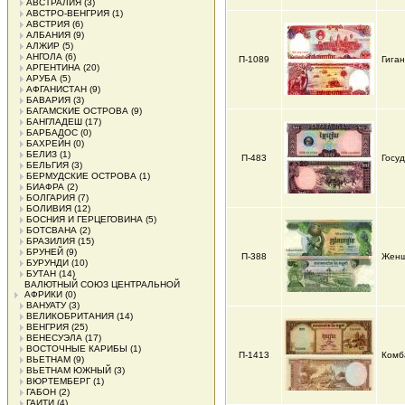
АВСТРАЛИЯ
(3)
АВСТРО-ВЕНГРИЯ
(1)
АВСТРИЯ
(6)
АЛБАНИЯ
(9)
АЛЖИР
(5)
АНГОЛА
(6)
П-1089
Гига
АРГЕНТИНА
(20)
АРУБА
(5)
АФГАНИСТАН
(9)
БАВАРИЯ
(3)
БАГАМСКИЕ ОСТРОВА
(9)
БАНГЛАДЕШ
(17)
БАРБАДОС
(0)
БАХРЕЙН
(0)
БЕЛИЗ
(1)
П-483
Госу
БЕЛЬГИЯ
(3)
БЕРМУДСКИЕ ОСТРОВА
(1)
БИАФРА
(2)
БОЛГАРИЯ
(7)
БОЛИВИЯ
(12)
БОСНИЯ И ГЕРЦЕГОВИНА
(5)
БОТСВАНА
(2)
БРАЗИЛИЯ
(15)
БРУНЕЙ
(9)
П-388
Женщ
БУРУНДИ
(10)
БУТАН
(14)
ВАЛЮТНЫЙ СОЮЗ ЦЕНТРАЛЬНОЙ
АФРИКИ
(0)
ВАНУАТУ
(3)
ВЕЛИКОБРИТАНИЯ
(14)
ВЕНГРИЯ
(25)
ВЕНЕСУЭЛА
(17)
ВОСТОЧНЫЕ КАРИБЫ
(1)
П-1413
Комб
ВЬЕТНАМ
(9)
ВЬЕТНАМ ЮЖНЫЙ
(3)
ВЮРТЕМБЕРГ
(1)
ГАБОН
(2)
ГАИТИ
(4)