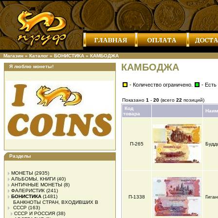
Магазин
»
Каталог
»
БОНИСТИКА
»
КАМБОДЖА
КАМБОДЖА
Я люблю монеты!
- Количество ограничено.
- Есть
Показано
1
-
20
(всего
22
позиций)
Код
Наим
товара
П-265
Будд
Разделы
МОНЕТЫ
(2935)
АЛЬБОМЫ, КНИГИ
(40)
АНТИЧНЫЕ МОНЕТЫ
(8)
ФАЛЕРИСТИК
(241)
БОНИСТИКА
(1481)
П-1338
Гига
БАНКНОТЫ СТРАН, ВХОДИВШИХ В
СССР
(163)
СССР И РОССИЯ
(38)