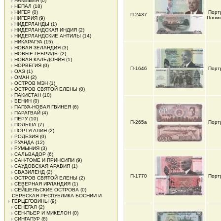
НАМИБИЯ
(0)
НЕПАЛ
(18)
НИГЕР
(0)
Порт
П-2437
Пном
НИГЕРИЯ
(9)
НИДЕРЛАНДЫ
(1)
НИДЕРЛАНДСКАЯ ИНДИЯ
(2)
НИДЕРЛАНДСКИЕ АНТИЛЫ
(14)
НИКАРАГУА
(15)
НОВАЯ ЗЕЛАНДИЯ
(3)
НОВЫЕ ГЕБРИДЫ
(2)
НОВАЯ КАЛЕДОНИЯ
(1)
НОРВЕГИЯ
(0)
П-1646
Порт
ОАЭ
(1)
ОМАН
(2)
ОСТРОВ МЭН
(1)
ОСТРОВ СВЯТОЙ ЕЛЕНЫ
(0)
ПАКИСТАН
(10)
БЕНИН
(0)
ПАПУА-НОВАЯ ГВИНЕЯ
(6)
ПАРАГВАЙ
(4)
ПЕРУ
(10)
П-265а
Порт
ПОЛЬША
(7)
ПОРТУГАЛИЯ
(2)
РОДЕЗИЯ
(0)
РУАНДА
(12)
РУМЫНИЯ
(3)
САЛЬВАДОР
(6)
САН-ТОМЕ И ПРИНСИПИ
(9)
САУДОВСКАЯ АРАВИЯ
(1)
СВАЗИЛЕНД
(2)
П-1770
Порт
ОСТРОВ СВЯТОЙ ЕЛЕНЫ
(2)
СЕВЕРНАЯ ИРЛАНДИЯ
(1)
СЕЙШЕЛЬСКИЕ ОСТРОВА
(0)
СЕРБСКАЯ РЕСПУБЛИКА БОСНИИ И
ГЕРЦЕГОВИНЫ
(9)
СЕНЕГАЛ
(2)
СЕН-ПЬЕР И МИКЕЛОН
(0)
СИНГАПУР
(8)