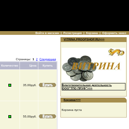
Войти в магазин
|
Регистрация
|
Корзина
|
Оформить заказ
VITRINA.PROOFSHOP.RU>>>
Страницы:
1
2
Следующая
Количество
Цена
Купить
35,00руб.
Благотворительная деятельность
ООО"ТПО ПРУФ">>>
Корзина>>>
Корзина пуста
55,00руб.