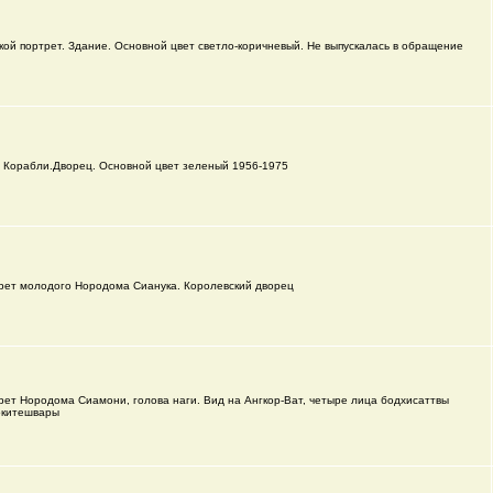
кой портрет. Здание. Основной цвет светло-коричневый. Не выпускалась в обращение
. Корабли.Дворец. Основной цвет зеленый 1956-1975
рет молодого Нородома Сианука. Королевский дворец
рет Нородома Сиамони, голова наги. Вид на Ангкор-Ват, четыре лица бодхисаттвы
окитешвары