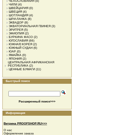
ЧЕХОСЛОВАКИЯ
(4)
ЧИЛИ
(4)
ШВЕЙЦАРИЯ
(0)
ШВЕЦИЯ
(4)
ШОТЛАНДИЯ
(4)
ШРИ-ЛАНКА
(8)
ЭКВАДОР
(8)
ЭКВАТОРИАЛЬНАЯ ГВИНЕЯ
(3)
ЭРИТРЕЯ
(5)
ЭФИОПИЯ
(2)
БУРКИНА ФАСО
(2)
ЮГОСЛАВИЯ
(66)
ЮЖНАЯ КОРЕЯ
(2)
ЮЖНЫЙ СУДАН
(6)
ЮАР
(0)
ЯМАЙКА
(0)
ЯПОНИЯ
(2)
ЦЕНТРАЛЬНАЯ АФРИКАНСКАЯ
РЕСПУБЛИКА
(2)
ЦЕННЫЕ БУМАГИ
(11)
Быстрый поиск
Расширенный поиск>>>
Информация
Витрина PROOFSHOP.RU>>>
О нас
Оформление заказа