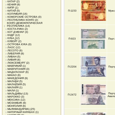
КАТАР
(2)
КЕНИЯ
(9)
КИПР
(1)
КИТАЙ
(5)
П-1153
Мужс
КОЛУМБИЯ
(16)
КОМОРСКИЕ ОСТРОВА
(0)
РЕСПУБЛИКА КОНГО
(2)
КОНГО ДЕМОКРАТИЧЕСКАЯ
РЕСПУБЛИКА
(14)
КОСТА-РИКА
(2)
КОТ Д'ИВУАР
(3)
КНДР
(12)
КУБА
(12)
П-923
Порт
КУВЕЙТ
(2)
ОСТРОВА КУКА
(0)
ЛАОС
(12)
ЛЕСОТО
(6)
ЛИБЕРИЯ
(9)
ЛИВАН
(5)
ЛИВИЯ
(6)
ЛЮКСЕМБУРГ
(2)
МАВРИКИЙ
(1)
П-2204
Порт
МАВРИТАНИЯ
(3)
МАДАГАСКАР
(6)
МАКАО
(6)
МАКЕДОНИЯ
(9)
МАЛАВИ
(5)
МАЛАЙЗИЯ
(5)
МАЛАЙЯ
(1)
МАЛИ
(1)
Порт
МАЛЬДИВЫ
(13)
П-2472
Авал
МАРОККО
(3)
МЕКСИКА
(12)
МОЗАМБИК
(9)
МОНГОЛИЯ
(6)
МЬЯНМА(БИРМА)
(25)
НАГОРНЫЙ КАРАБАХ
(1)