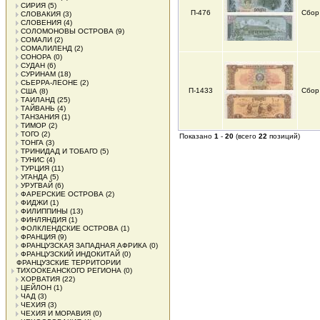
СИРИЯ
(5)
П-476
Сбор
СЛОВАКИЯ
(3)
СЛОВЕНИЯ
(4)
СОЛОМОНОВЫ ОСТРОВА
(9)
СОМАЛИ
(2)
СОМАЛИЛЕНД
(2)
СОНОРА
(0)
СУДАН
(6)
СУРИНАМ
(18)
СЬЕРРА-ЛЕОНЕ
(2)
П-1433
Сбор
США
(8)
ТАИЛАНД
(25)
ТАЙВАНЬ
(4)
ТАНЗАНИЯ
(1)
ТИМОР
(2)
ТОГО
(2)
Показано
1
-
20
(всего
22
позиций)
ТОНГА
(3)
ТРИНИДАД И ТОБАГО
(5)
ТУНИС
(4)
ТУРЦИЯ
(11)
УГАНДА
(5)
УРУГВАЙ
(6)
ФАРЕРСКИЕ ОСТРОВА
(2)
ФИДЖИ
(1)
ФИЛИППИНЫ
(13)
ФИНЛЯНДИЯ
(1)
ФОЛКЛЕНДСКИЕ ОСТРОВА
(1)
ФРАНЦИЯ
(9)
ФРАНЦУЗСКАЯ ЗАПАДНАЯ АФРИКА
(0)
ФРАНЦУЗСКИЙ ИНДОКИТАЙ
(0)
ФРАНЦУЗСКИЕ ТЕРРИТОРИИ
ТИХООКЕАНСКОГО РЕГИОНА
(0)
ХОРВАТИЯ
(22)
ЦЕЙЛОН
(1)
ЧАД
(3)
ЧЕХИЯ
(3)
ЧЕХИЯ И МОРАВИЯ
(0)