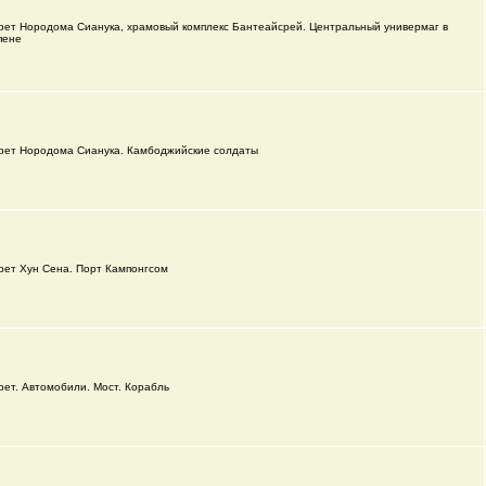
рет Нородома Сианука, храмовый комплекс Бантеайсрей. Центральный универмаг в
пене
рет Нородома Сианука. Камбоджийские солдаты
рет Хун Сена. Порт Кампонгсом
рет. Автомобили. Мост. Корабль