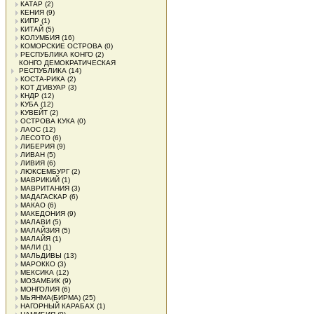
КАТАР
(2)
КЕНИЯ
(9)
КИПР
(1)
КИТАЙ
(5)
КОЛУМБИЯ
(16)
КОМОРСКИЕ ОСТРОВА
(0)
РЕСПУБЛИКА КОНГО
(2)
КОНГО ДЕМОКРАТИЧЕСКАЯ
РЕСПУБЛИКА
(14)
КОСТА-РИКА
(2)
КОТ Д'ИВУАР
(3)
КНДР
(12)
КУБА
(12)
КУВЕЙТ
(2)
ОСТРОВА КУКА
(0)
ЛАОС
(12)
ЛЕСОТО
(6)
ЛИБЕРИЯ
(9)
ЛИВАН
(5)
ЛИВИЯ
(6)
ЛЮКСЕМБУРГ
(2)
МАВРИКИЙ
(1)
МАВРИТАНИЯ
(3)
МАДАГАСКАР
(6)
МАКАО
(6)
МАКЕДОНИЯ
(9)
МАЛАВИ
(5)
МАЛАЙЗИЯ
(5)
МАЛАЙЯ
(1)
МАЛИ
(1)
МАЛЬДИВЫ
(13)
МАРОККО
(3)
МЕКСИКА
(12)
МОЗАМБИК
(9)
МОНГОЛИЯ
(6)
МЬЯНМА(БИРМА)
(25)
НАГОРНЫЙ КАРАБАХ
(1)