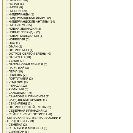
НАМИБИЯ
(0)
НЕПАЛ
(18)
НИГЕР
(0)
НИГЕРИЯ
(9)
НИДЕРЛАНДЫ
(1)
НИДЕРЛАНДСКАЯ ИНДИЯ
(2)
НИДЕРЛАНДСКИЕ АНТИЛЫ
(14)
НИКАРАГУА
(15)
НОВАЯ ЗЕЛАНДИЯ
(3)
НОВЫЕ ГЕБРИДЫ
(2)
НОВАЯ КАЛЕДОНИЯ
(1)
НОРВЕГИЯ
(0)
ОАЭ
(1)
ОМАН
(2)
ОСТРОВ МЭН
(1)
ОСТРОВ СВЯТОЙ ЕЛЕНЫ
(0)
ПАКИСТАН
(10)
БЕНИН
(0)
ПАПУА-НОВАЯ ГВИНЕЯ
(6)
ПАРАГВАЙ
(4)
ПЕРУ
(10)
ПОЛЬША
(7)
ПОРТУГАЛИЯ
(2)
РОДЕЗИЯ
(0)
РУАНДА
(12)
РУМЫНИЯ
(3)
САЛЬВАДОР
(6)
САН-ТОМЕ И ПРИНСИПИ
(9)
САУДОВСКАЯ АРАВИЯ
(1)
СВАЗИЛЕНД
(2)
ОСТРОВ СВЯТОЙ ЕЛЕНЫ
(2)
СЕВЕРНАЯ ИРЛАНДИЯ
(1)
СЕЙШЕЛЬСКИЕ ОСТРОВА
(0)
СЕРБСКАЯ РЕСПУБЛИКА БОСНИИ И
ГЕРЦЕГОВИНЫ
(9)
СЕНЕГАЛ
(2)
СЕН-ПЬЕР И МИКЕЛОН
(0)
СИНГАПУР
(8)