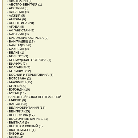
АВСТРАЛИЯ
(3)
АВСТРО-ВЕНГРИЯ
(1)
АВСТРИЯ
(6)
АЛБАНИЯ
(9)
АЛЖИР
(5)
АНГОЛА
(6)
АРГЕНТИНА
(20)
АРУБА
(5)
АФГАНИСТАН
(9)
БАВАРИЯ
(3)
БАГАМСКИЕ ОСТРОВА
(9)
БАНГЛАДЕШ
(17)
БАРБАДОС
(0)
БАХРЕЙН
(0)
БЕЛИЗ
(1)
БЕЛЬГИЯ
(3)
БЕРМУДСКИЕ ОСТРОВА
(1)
БИАФРА
(2)
БОЛГАРИЯ
(7)
БОЛИВИЯ
(12)
БОСНИЯ И ГЕРЦЕГОВИНА
(5)
БОТСВАНА
(2)
БРАЗИЛИЯ
(15)
БРУНЕЙ
(9)
БУРУНДИ
(10)
БУТАН
(14)
ВАЛЮТНЫЙ СОЮЗ ЦЕНТРАЛЬНОЙ
АФРИКИ
(0)
ВАНУАТУ
(3)
ВЕЛИКОБРИТАНИЯ
(14)
ВЕНГРИЯ
(25)
ВЕНЕСУЭЛА
(17)
ВОСТОЧНЫЕ КАРИБЫ
(1)
ВЬЕТНАМ
(9)
ВЬЕТНАМ ЮЖНЫЙ
(3)
ВЮРТЕМБЕРГ
(1)
ГАБОН
(2)
ГАИТИ
(4)