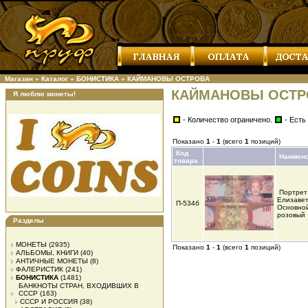
Магазин
»
Каталог
»
БОНИСТИКА
»
КАЙМАНОВЫ ОСТРОВА
КАЙМАНОВЫ ОСТР
Я люблю монеты!
- Количество ограничено.
- Есть
Показано
1
-
1
(всего
1
позиций)
Код
Наимен
товара
Портрет
Елизаветы
П-534б
Основной
розовый
Разделы
МОНЕТЫ
(2935)
Показано
1
-
1
(всего
1
позиций)
АЛЬБОМЫ, КНИГИ
(40)
АНТИЧНЫЕ МОНЕТЫ
(8)
ФАЛЕРИСТИК
(241)
БОНИСТИКА
(1481)
БАНКНОТЫ СТРАН, ВХОДИВШИХ В
СССР
(163)
СССР И РОССИЯ
(38)