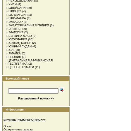
ЧЕХОСЛОВАКИЯ
(4)
ЧИЛИ
(4)
ШВЕЙЦАРИЯ
(0)
ШВЕЦИЯ
(4)
ШОТЛАНДИЯ
(4)
ШРИ-ЛАНКА
(8)
ЭКВАДОР
(8)
ЭКВАТОРИАЛЬНАЯ ГВИНЕЯ
(3)
ЭРИТРЕЯ
(5)
ЭФИОПИЯ
(2)
БУРКИНА ФАСО
(2)
ЮГОСЛАВИЯ
(66)
ЮЖНАЯ КОРЕЯ
(2)
ЮЖНЫЙ СУДАН
(6)
ЮАР
(0)
ЯМАЙКА
(0)
ЯПОНИЯ
(2)
ЦЕНТРАЛЬНАЯ АФРИКАНСКАЯ
РЕСПУБЛИКА
(2)
ЦЕННЫЕ БУМАГИ
(11)
Быстрый поиск
Расширенный поиск>>>
Информация
Витрина PROOFSHOP.RU>>>
О нас
Оформление заказа