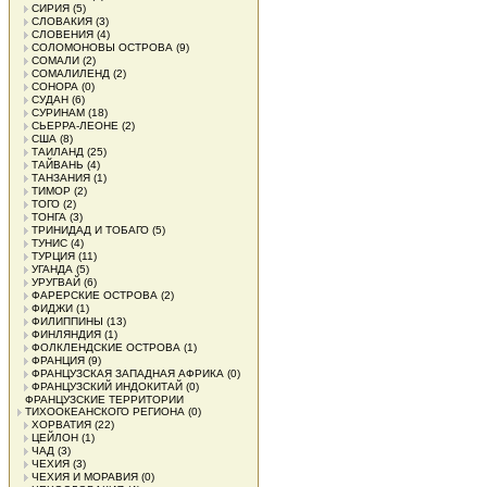
СИРИЯ
(5)
СЛОВАКИЯ
(3)
СЛОВЕНИЯ
(4)
СОЛОМОНОВЫ ОСТРОВА
(9)
СОМАЛИ
(2)
СОМАЛИЛЕНД
(2)
СОНОРА
(0)
СУДАН
(6)
СУРИНАМ
(18)
СЬЕРРА-ЛЕОНЕ
(2)
США
(8)
ТАИЛАНД
(25)
ТАЙВАНЬ
(4)
ТАНЗАНИЯ
(1)
ТИМОР
(2)
ТОГО
(2)
ТОНГА
(3)
ТРИНИДАД И ТОБАГО
(5)
ТУНИС
(4)
ТУРЦИЯ
(11)
УГАНДА
(5)
УРУГВАЙ
(6)
ФАРЕРСКИЕ ОСТРОВА
(2)
ФИДЖИ
(1)
ФИЛИППИНЫ
(13)
ФИНЛЯНДИЯ
(1)
ФОЛКЛЕНДСКИЕ ОСТРОВА
(1)
ФРАНЦИЯ
(9)
ФРАНЦУЗСКАЯ ЗАПАДНАЯ АФРИКА
(0)
ФРАНЦУЗСКИЙ ИНДОКИТАЙ
(0)
ФРАНЦУЗСКИЕ ТЕРРИТОРИИ
ТИХООКЕАНСКОГО РЕГИОНА
(0)
ХОРВАТИЯ
(22)
ЦЕЙЛОН
(1)
ЧАД
(3)
ЧЕХИЯ
(3)
ЧЕХИЯ И МОРАВИЯ
(0)