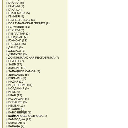
ГАЙАНА
(6)
ГАМБИЯ
(1)
ГАНА
(14)
ГВАТЕМАЛА
(5)
ГВИНЕЯ
(9)
ГВИНЕЯ-БИСАУ
(4)
ПОРТУГАЛЬСКАЯ ГВИНЕЯ
(2)
ГЕРМАНИЯ
(51)
ГЕРНСИ
(2)
ГИБРАЛТАР
(2)
ГОНДУРАС
(7)
ГОНКОНГ
(13)
ГРЕЦИЯ
(25)
ДАНИЯ
(6)
ДЖЕРСИ
(2)
ДЖИБУТИ
(3)
ДОМИНИКАНСКАЯ РЕСПУБЛИКА
(7)
ЕГИПЕТ
(7)
ЗАИР
(17)
ЗАМБИЯ
(13)
ЗАПАДНОЕ САМОА
(3)
ЗИМБАБВЕ
(5)
ИЗРАИЛЬ
(3)
ИНДИЯ
(10)
ИНДОНЕЗИЯ
(31)
ИОРДАНИЯ
(0)
ИРАК
(9)
ИРАН
(13)
ИСЛАНДИЯ
(4)
ИСПАНИЯ
(3)
ЙЕМЕН
(13)
ИТАЛИЯ
(3)
КАБО-ВЕРДЕ
(1)
КАЙМАНОВЫ ОСТРОВА
(1)
КАМБОДЖА
(22)
КАМЕРУН
(3)
КАНАДА
(2)