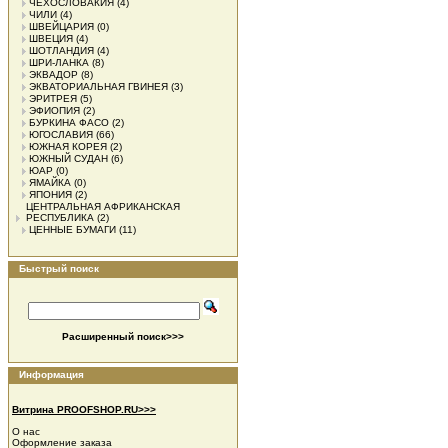
ЧЕХОСЛОВАКИЯ
(4)
ЧИЛИ
(4)
ШВЕЙЦАРИЯ
(0)
ШВЕЦИЯ
(4)
ШОТЛАНДИЯ
(4)
ШРИ-ЛАНКА
(8)
ЭКВАДОР
(8)
ЭКВАТОРИАЛЬНАЯ ГВИНЕЯ
(3)
ЭРИТРЕЯ
(5)
ЭФИОПИЯ
(2)
БУРКИНА ФАСО
(2)
ЮГОСЛАВИЯ
(66)
ЮЖНАЯ КОРЕЯ
(2)
ЮЖНЫЙ СУДАН
(6)
ЮАР
(0)
ЯМАЙКА
(0)
ЯПОНИЯ
(2)
ЦЕНТРАЛЬНАЯ АФРИКАНСКАЯ
РЕСПУБЛИКА
(2)
ЦЕННЫЕ БУМАГИ
(11)
Быстрый поиск
Расширенный поиск>>>
Информация
Витрина PROOFSHOP.RU>>>
О нас
Оформление заказа