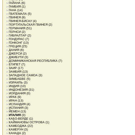
ГАЙАНА
(6)
ГАМБИЯ
(1)
ГАНА
(14)
ГВАТЕМАЛА
(5)
ГВИНЕЯ
(9)
ГВИНЕЯ-БИСАУ
(4)
ПОРТУГАЛЬСКАЯ ГВИНЕЯ
(2)
ГЕРМАНИЯ
(51)
ГЕРНСИ
(2)
ГИБРАЛТАР
(2)
ГОНДУРАС
(7)
ГОНКОНГ
(13)
ГРЕЦИЯ
(25)
ДАНИЯ
(6)
ДЖЕРСИ
(2)
ДЖИБУТИ
(3)
ДОМИНИКАНСКАЯ РЕСПУБЛИКА
(7)
ЕГИПЕТ
(7)
ЗАИР
(17)
ЗАМБИЯ
(13)
ЗАПАДНОЕ САМОА
(3)
ЗИМБАБВЕ
(5)
ИЗРАИЛЬ
(3)
ИНДИЯ
(10)
ИНДОНЕЗИЯ
(31)
ИОРДАНИЯ
(0)
ИРАК
(9)
ИРАН
(13)
ИСЛАНДИЯ
(4)
ИСПАНИЯ
(3)
ЙЕМЕН
(13)
ИТАЛИЯ
(3)
КАБО-ВЕРДЕ
(1)
КАЙМАНОВЫ ОСТРОВА
(1)
КАМБОДЖА
(22)
КАМЕРУН
(3)
КАНАДА
(2)