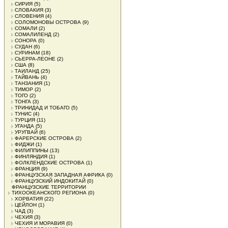
СИРИЯ
(5)
СЛОВАКИЯ
(3)
СЛОВЕНИЯ
(4)
СОЛОМОНОВЫ ОСТРОВА
(9)
СОМАЛИ
(2)
СОМАЛИЛЕНД
(2)
СОНОРА
(0)
СУДАН
(6)
СУРИНАМ
(18)
СЬЕРРА-ЛЕОНЕ
(2)
США
(8)
ТАИЛАНД
(25)
ТАЙВАНЬ
(4)
ТАНЗАНИЯ
(1)
ТИМОР
(2)
ТОГО
(2)
ТОНГА
(3)
ТРИНИДАД И ТОБАГО
(5)
ТУНИС
(4)
ТУРЦИЯ
(11)
УГАНДА
(5)
УРУГВАЙ
(6)
ФАРЕРСКИЕ ОСТРОВА
(2)
ФИДЖИ
(1)
ФИЛИППИНЫ
(13)
ФИНЛЯНДИЯ
(1)
ФОЛКЛЕНДСКИЕ ОСТРОВА
(1)
ФРАНЦИЯ
(9)
ФРАНЦУЗСКАЯ ЗАПАДНАЯ АФРИКА
(0)
ФРАНЦУЗСКИЙ ИНДОКИТАЙ
(0)
ФРАНЦУЗСКИЕ ТЕРРИТОРИИ
ТИХООКЕАНСКОГО РЕГИОНА
(0)
ХОРВАТИЯ
(22)
ЦЕЙЛОН
(1)
ЧАД
(3)
ЧЕХИЯ
(3)
ЧЕХИЯ И МОРАВИЯ
(0)