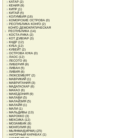
КАТАР
(2)
КЕНИЯ
(9)
КИПР
(1)
КИТАЙ
(5)
КОЛУМБИЯ
(16)
КОМОРСКИЕ ОСТРОВА
(0)
РЕСПУБЛИКА КОНГО
(2)
КОНГО ДЕМОКРАТИЧЕСКАЯ
РЕСПУБЛИКА
(14)
КОСТА-РИКА
(2)
КОТ Д'ИВУАР
(3)
КНДР
(12)
КУБА
(12)
КУВЕЙТ
(2)
ОСТРОВА КУКА
(0)
ЛАОС
(12)
ЛЕСОТО
(6)
ЛИБЕРИЯ
(9)
ЛИВАН
(5)
ЛИВИЯ
(6)
ЛЮКСЕМБУРГ
(2)
МАВРИКИЙ
(1)
МАВРИТАНИЯ
(3)
МАДАГАСКАР
(6)
МАКАО
(6)
МАКЕДОНИЯ
(9)
МАЛАВИ
(5)
МАЛАЙЗИЯ
(5)
МАЛАЙЯ
(1)
МАЛИ
(1)
МАЛЬДИВЫ
(13)
МАРОККО
(3)
МЕКСИКА
(12)
МОЗАМБИК
(9)
МОНГОЛИЯ
(6)
МЬЯНМА(БИРМА)
(25)
НАГОРНЫЙ КАРАБАХ
(1)