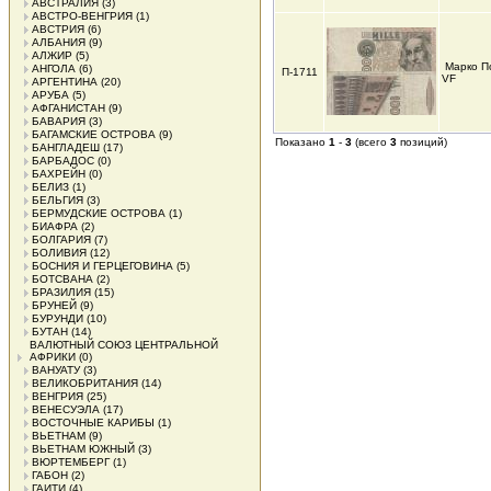
АВСТРАЛИЯ
(3)
АВСТРО-ВЕНГРИЯ
(1)
АВСТРИЯ
(6)
АЛБАНИЯ
(9)
АЛЖИР
(5)
Марко П
АНГОЛА
(6)
П-1711
VF
АРГЕНТИНА
(20)
АРУБА
(5)
АФГАНИСТАН
(9)
БАВАРИЯ
(3)
БАГАМСКИЕ ОСТРОВА
(9)
Показано
1
-
3
(всего
3
позиций)
БАНГЛАДЕШ
(17)
БАРБАДОС
(0)
БАХРЕЙН
(0)
БЕЛИЗ
(1)
БЕЛЬГИЯ
(3)
БЕРМУДСКИЕ ОСТРОВА
(1)
БИАФРА
(2)
БОЛГАРИЯ
(7)
БОЛИВИЯ
(12)
БОСНИЯ И ГЕРЦЕГОВИНА
(5)
БОТСВАНА
(2)
БРАЗИЛИЯ
(15)
БРУНЕЙ
(9)
БУРУНДИ
(10)
БУТАН
(14)
ВАЛЮТНЫЙ СОЮЗ ЦЕНТРАЛЬНОЙ
АФРИКИ
(0)
ВАНУАТУ
(3)
ВЕЛИКОБРИТАНИЯ
(14)
ВЕНГРИЯ
(25)
ВЕНЕСУЭЛА
(17)
ВОСТОЧНЫЕ КАРИБЫ
(1)
ВЬЕТНАМ
(9)
ВЬЕТНАМ ЮЖНЫЙ
(3)
ВЮРТЕМБЕРГ
(1)
ГАБОН
(2)
ГАИТИ
(4)