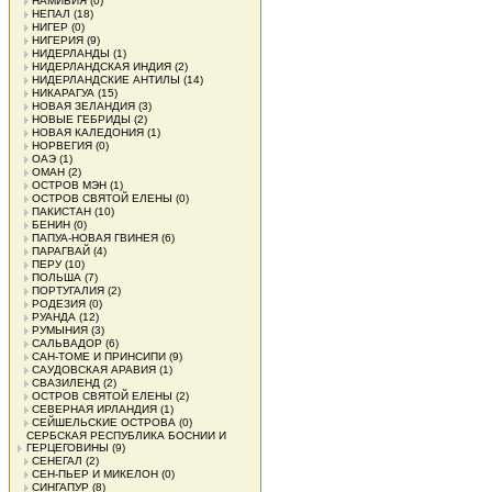
НАМИБИЯ
(0)
НЕПАЛ
(18)
НИГЕР
(0)
НИГЕРИЯ
(9)
НИДЕРЛАНДЫ
(1)
НИДЕРЛАНДСКАЯ ИНДИЯ
(2)
НИДЕРЛАНДСКИЕ АНТИЛЫ
(14)
НИКАРАГУА
(15)
НОВАЯ ЗЕЛАНДИЯ
(3)
НОВЫЕ ГЕБРИДЫ
(2)
НОВАЯ КАЛЕДОНИЯ
(1)
НОРВЕГИЯ
(0)
ОАЭ
(1)
ОМАН
(2)
ОСТРОВ МЭН
(1)
ОСТРОВ СВЯТОЙ ЕЛЕНЫ
(0)
ПАКИСТАН
(10)
БЕНИН
(0)
ПАПУА-НОВАЯ ГВИНЕЯ
(6)
ПАРАГВАЙ
(4)
ПЕРУ
(10)
ПОЛЬША
(7)
ПОРТУГАЛИЯ
(2)
РОДЕЗИЯ
(0)
РУАНДА
(12)
РУМЫНИЯ
(3)
САЛЬВАДОР
(6)
САН-ТОМЕ И ПРИНСИПИ
(9)
САУДОВСКАЯ АРАВИЯ
(1)
СВАЗИЛЕНД
(2)
ОСТРОВ СВЯТОЙ ЕЛЕНЫ
(2)
СЕВЕРНАЯ ИРЛАНДИЯ
(1)
СЕЙШЕЛЬСКИЕ ОСТРОВА
(0)
СЕРБСКАЯ РЕСПУБЛИКА БОСНИИ И
ГЕРЦЕГОВИНЫ
(9)
СЕНЕГАЛ
(2)
СЕН-ПЬЕР И МИКЕЛОН
(0)
СИНГАПУР
(8)