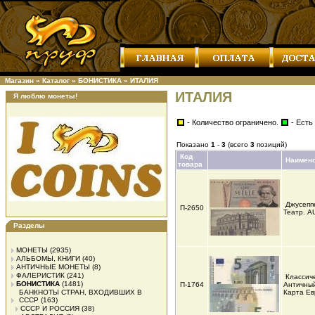
Магазин
»
Каталог
»
БОНИСТИКА
»
ИТАЛИЯ
ИТАЛИЯ
Я люблю монеты!
- Количество ограничено.
- Есть
Показано
1
-
3
(всего
3
позиций)
Код
Наимен
товара
Джусепп
П-2650
Театр. 
Разделы
МОНЕТЫ
(2935)
АЛЬБОМЫ, КНИГИ
(40)
АНТИЧНЫЕ МОНЕТЫ
(8)
ФАЛЕРИСТИК
(241)
Классиче
БОНИСТИКА
(1481)
П-1764
Античный
БАНКНОТЫ СТРАН, ВХОДИВШИХ В
Карта Е
СССР
(163)
СССР И РОССИЯ
(38)