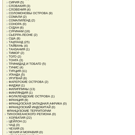
СИРИЯ
(5)
СЛОВАКИЯ
(3)
СЛОВЕНИЯ
(4)
СОЛОМОНОВЫ ОСТРОВА
(9)
СОМАЛИ
(2)
СОМАЛИЛЕНД
(2)
СОНОРА
(0)
СУДАН
(6)
СУРИНАМ
(18)
СЬЕРРА-ЛЕОНЕ
(2)
США
(8)
ТАИЛАНД
(25)
ТАЙВАНЬ
(4)
ТАНЗАНИЯ
(1)
ТИМОР
(2)
ТОГО
(2)
ТОНГА
(3)
ТРИНИДАД И ТОБАГО
(5)
ТУНИС
(4)
ТУРЦИЯ
(11)
УГАНДА
(5)
УРУГВАЙ
(6)
ФАРЕРСКИЕ ОСТРОВА
(2)
ФИДЖИ
(1)
ФИЛИППИНЫ
(13)
ФИНЛЯНДИЯ
(1)
ФОЛКЛЕНДСКИЕ ОСТРОВА
(1)
ФРАНЦИЯ
(9)
ФРАНЦУЗСКАЯ ЗАПАДНАЯ АФРИКА
(0)
ФРАНЦУЗСКИЙ ИНДОКИТАЙ
(0)
ФРАНЦУЗСКИЕ ТЕРРИТОРИИ
ТИХООКЕАНСКОГО РЕГИОНА
(0)
ХОРВАТИЯ
(22)
ЦЕЙЛОН
(1)
ЧАД
(3)
ЧЕХИЯ
(3)
ЧЕХИЯ И МОРАВИЯ
(0)