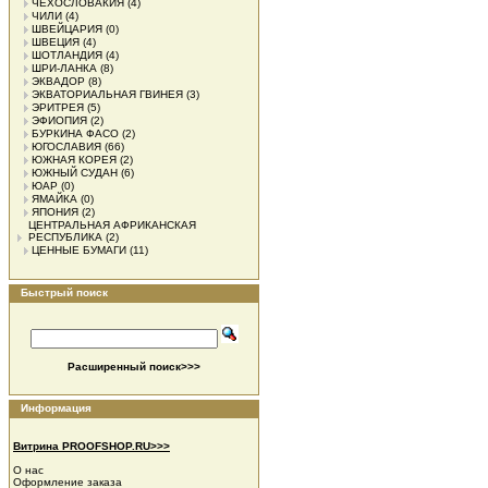
ЧЕХОСЛОВАКИЯ
(4)
ЧИЛИ
(4)
ШВЕЙЦАРИЯ
(0)
ШВЕЦИЯ
(4)
ШОТЛАНДИЯ
(4)
ШРИ-ЛАНКА
(8)
ЭКВАДОР
(8)
ЭКВАТОРИАЛЬНАЯ ГВИНЕЯ
(3)
ЭРИТРЕЯ
(5)
ЭФИОПИЯ
(2)
БУРКИНА ФАСО
(2)
ЮГОСЛАВИЯ
(66)
ЮЖНАЯ КОРЕЯ
(2)
ЮЖНЫЙ СУДАН
(6)
ЮАР
(0)
ЯМАЙКА
(0)
ЯПОНИЯ
(2)
ЦЕНТРАЛЬНАЯ АФРИКАНСКАЯ
РЕСПУБЛИКА
(2)
ЦЕННЫЕ БУМАГИ
(11)
Быстрый поиск
Расширенный поиск>>>
Информация
Витрина PROOFSHOP.RU>>>
О нас
Оформление заказа