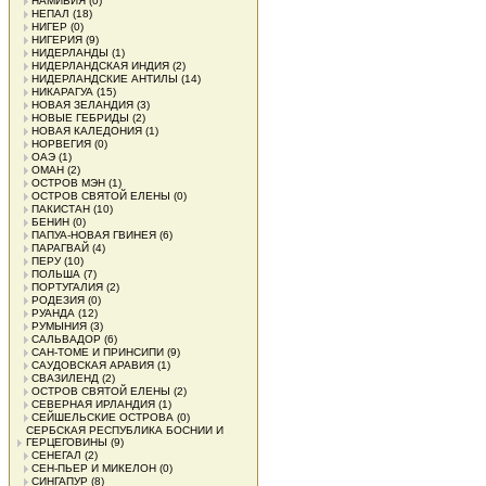
НАМИБИЯ
(0)
НЕПАЛ
(18)
НИГЕР
(0)
НИГЕРИЯ
(9)
НИДЕРЛАНДЫ
(1)
НИДЕРЛАНДСКАЯ ИНДИЯ
(2)
НИДЕРЛАНДСКИЕ АНТИЛЫ
(14)
НИКАРАГУА
(15)
НОВАЯ ЗЕЛАНДИЯ
(3)
НОВЫЕ ГЕБРИДЫ
(2)
НОВАЯ КАЛЕДОНИЯ
(1)
НОРВЕГИЯ
(0)
ОАЭ
(1)
ОМАН
(2)
ОСТРОВ МЭН
(1)
ОСТРОВ СВЯТОЙ ЕЛЕНЫ
(0)
ПАКИСТАН
(10)
БЕНИН
(0)
ПАПУА-НОВАЯ ГВИНЕЯ
(6)
ПАРАГВАЙ
(4)
ПЕРУ
(10)
ПОЛЬША
(7)
ПОРТУГАЛИЯ
(2)
РОДЕЗИЯ
(0)
РУАНДА
(12)
РУМЫНИЯ
(3)
САЛЬВАДОР
(6)
САН-ТОМЕ И ПРИНСИПИ
(9)
САУДОВСКАЯ АРАВИЯ
(1)
СВАЗИЛЕНД
(2)
ОСТРОВ СВЯТОЙ ЕЛЕНЫ
(2)
СЕВЕРНАЯ ИРЛАНДИЯ
(1)
СЕЙШЕЛЬСКИЕ ОСТРОВА
(0)
СЕРБСКАЯ РЕСПУБЛИКА БОСНИИ И
ГЕРЦЕГОВИНЫ
(9)
СЕНЕГАЛ
(2)
СЕН-ПЬЕР И МИКЕЛОН
(0)
СИНГАПУР
(8)