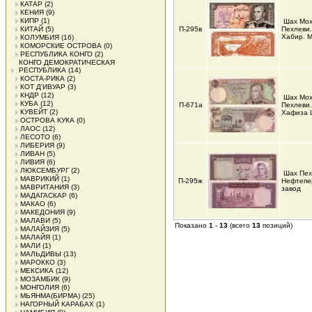
КАТАР
(2)
КЕНИЯ
(9)
КИПР
(1)
Шах Мо
КИТАЙ
(5)
П-295в
Пехлеви
Хабир. 
КОЛУМБИЯ
(16)
КОМОРСКИЕ ОСТРОВА
(0)
РЕСПУБЛИКА КОНГО
(2)
КОНГО ДЕМОКРАТИЧЕСКАЯ
РЕСПУБЛИКА
(14)
КОСТА-РИКА
(2)
КОТ Д'ИВУАР
(3)
КНДР
(12)
Шах Мо
КУБА
(12)
П-671а
Пехлеви.
КУВЕЙТ
(2)
Хафиза 
ОСТРОВА КУКА
(0)
ЛАОС
(12)
ЛЕСОТО
(6)
ЛИБЕРИЯ
(9)
ЛИВАН
(5)
ЛИВИЯ
(6)
ЛЮКСЕМБУРГ
(2)
Шах Пех
МАВРИКИЙ
(1)
П-295ж
Нефтепе
МАВРИТАНИЯ
(3)
завод
МАДАГАСКАР
(6)
МАКАО
(6)
МАКЕДОНИЯ
(9)
МАЛАВИ
(5)
Показано
1
-
13
(всего
13
позиций)
МАЛАЙЗИЯ
(5)
МАЛАЙЯ
(1)
МАЛИ
(1)
МАЛЬДИВЫ
(13)
МАРОККО
(3)
МЕКСИКА
(12)
МОЗАМБИК
(9)
МОНГОЛИЯ
(6)
МЬЯНМА(БИРМА)
(25)
НАГОРНЫЙ КАРАБАХ
(1)