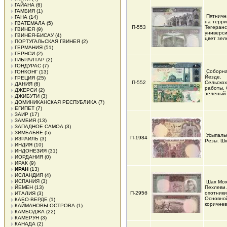
ГАЙАНА
(6)
ГАМБИЯ
(1)
Пятничн
ГАНА
(14)
на терр
ГВАТЕМАЛА
(5)
П-553
Тегеранс
ГВИНЕЯ
(9)
универси
ГВИНЕЯ-БИСАУ
(4)
цвет зе
ПОРТУГАЛЬСКАЯ ГВИНЕЯ
(2)
ГЕРМАНИЯ
(51)
ГЕРНСИ
(2)
ГИБРАЛТАР
(2)
ГОНДУРАС
(7)
Соборна
ГОНКОНГ
(13)
Йезде.
ГРЕЦИЯ
(25)
П-552
Сельско
ДАНИЯ
(6)
работы. 
ДЖЕРСИ
(2)
зеленый
ДЖИБУТИ
(3)
ДОМИНИКАНСКАЯ РЕСПУБЛИКА
(7)
ЕГИПЕТ
(7)
ЗАИР
(17)
ЗАМБИЯ
(13)
ЗАПАДНОЕ САМОА
(3)
ЗИМБАБВЕ
(5)
Усыпаль
П-1984
ИЗРАИЛЬ
(3)
Резы. Ш
ИНДИЯ
(10)
ИНДОНЕЗИЯ
(31)
ИОРДАНИЯ
(0)
ИРАК
(9)
ИРАН
(13)
ИСЛАНДИЯ
(4)
ИСПАНИЯ
(3)
Шах Мо
ЙЕМЕН
(13)
Пехлеви
П-295б
охотники
ИТАЛИЯ
(3)
Основно
КАБО-ВЕРДЕ
(1)
коричне
КАЙМАНОВЫ ОСТРОВА
(1)
КАМБОДЖА
(22)
КАМЕРУН
(3)
КАНАДА
(2)