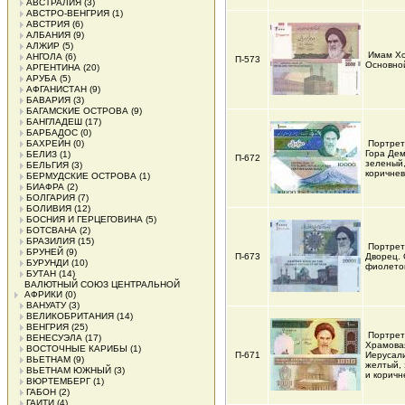
АВСТРАЛИЯ
(3)
АВСТРО-ВЕНГРИЯ
(1)
АВСТРИЯ
(6)
АЛБАНИЯ
(9)
АЛЖИР
(5)
Имам Хо
АНГОЛА
(6)
П-573
Основной
АРГЕНТИНА
(20)
АРУБА
(5)
АФГАНИСТАН
(9)
БАВАРИЯ
(3)
БАГАМСКИЕ ОСТРОВА
(9)
БАНГЛАДЕШ
(17)
БАРБАДОС
(0)
БАХРЕЙН
(0)
Портрет
Гора Дем
БЕЛИЗ
(1)
П-672
зеленый,
БЕЛЬГИЯ
(3)
коричне
БЕРМУДСКИЕ ОСТРОВА
(1)
БИАФРА
(2)
БОЛГАРИЯ
(7)
БОЛИВИЯ
(12)
БОСНИЯ И ГЕРЦЕГОВИНА
(5)
БОТСВАНА
(2)
БРАЗИЛИЯ
(15)
Портрет
БРУНЕЙ
(9)
П-673
Дворец. 
БУРУНДИ
(10)
фиолето
БУТАН
(14)
ВАЛЮТНЫЙ СОЮЗ ЦЕНТРАЛЬНОЙ
АФРИКИ
(0)
ВАНУАТУ
(3)
ВЕЛИКОБРИТАНИЯ
(14)
ВЕНГРИЯ
(25)
Портрет
ВЕНЕСУЭЛА
(17)
Храмовая
ВОСТОЧНЫЕ КАРИБЫ
(1)
П-671
Иерусали
ВЬЕТНАМ
(9)
желтый, 
ВЬЕТНАМ ЮЖНЫЙ
(3)
и коричн
ВЮРТЕМБЕРГ
(1)
ГАБОН
(2)
ГАИТИ
(4)