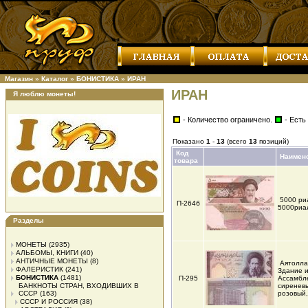
Магазин
»
Каталог
»
БОНИСТИКА
»
ИРАН
ИРАН
Я люблю монеты!
- Количество ограничено.
- Есть
Показано
1
-
13
(всего
13
позиций)
Код
Наимен
товара
5000 ри
П-264б
5000риал
Разделы
МОНЕТЫ
(2935)
АЛЬБОМЫ, КНИГИ
(40)
АНТИЧНЫЕ МОНЕТЫ
(8)
Аятолла
ФАЛЕРИСТИК
(241)
Здание 
БОНИСТИКА
(1481)
П-295
Ассамбле
БАНКНОТЫ СТРАН, ВХОДИВШИХ В
сиренев
СССР
(163)
розовый
СССР И РОССИЯ
(38)