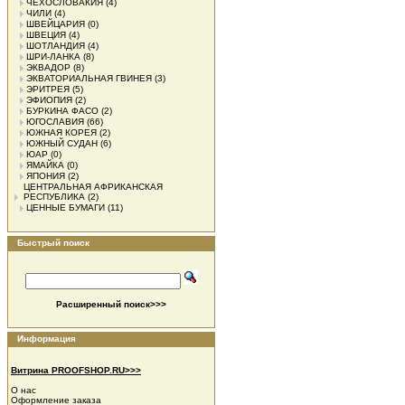
ЧЕХОСЛОВАКИЯ
(4)
ЧИЛИ
(4)
ШВЕЙЦАРИЯ
(0)
ШВЕЦИЯ
(4)
ШОТЛАНДИЯ
(4)
ШРИ-ЛАНКА
(8)
ЭКВАДОР
(8)
ЭКВАТОРИАЛЬНАЯ ГВИНЕЯ
(3)
ЭРИТРЕЯ
(5)
ЭФИОПИЯ
(2)
БУРКИНА ФАСО
(2)
ЮГОСЛАВИЯ
(66)
ЮЖНАЯ КОРЕЯ
(2)
ЮЖНЫЙ СУДАН
(6)
ЮАР
(0)
ЯМАЙКА
(0)
ЯПОНИЯ
(2)
ЦЕНТРАЛЬНАЯ АФРИКАНСКАЯ
РЕСПУБЛИКА
(2)
ЦЕННЫЕ БУМАГИ
(11)
Быстрый поиск
Расширенный поиск>>>
Информация
Витрина PROOFSHOP.RU>>>
О нас
Оформление заказа