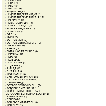
НАМИБИЯ
(0)
НЕПАЛ
(18)
НИГЕР
(0)
НИГЕРИЯ
(9)
НИДЕРЛАНДЫ
(1)
НИДЕРЛАНДСКАЯ ИНДИЯ
(2)
НИДЕРЛАНДСКИЕ АНТИЛЫ
(14)
НИКАРАГУА
(15)
НОВАЯ ЗЕЛАНДИЯ
(3)
НОВЫЕ ГЕБРИДЫ
(2)
НОВАЯ КАЛЕДОНИЯ
(1)
НОРВЕГИЯ
(0)
ОАЭ
(1)
ОМАН
(2)
ОСТРОВ МЭН
(1)
ОСТРОВ СВЯТОЙ ЕЛЕНЫ
(0)
ПАКИСТАН
(10)
БЕНИН
(0)
ПАПУА-НОВАЯ ГВИНЕЯ
(6)
ПАРАГВАЙ
(4)
ПЕРУ
(10)
ПОЛЬША
(7)
ПОРТУГАЛИЯ
(2)
РОДЕЗИЯ
(0)
РУАНДА
(12)
РУМЫНИЯ
(3)
САЛЬВАДОР
(6)
САН-ТОМЕ И ПРИНСИПИ
(9)
САУДОВСКАЯ АРАВИЯ
(1)
СВАЗИЛЕНД
(2)
ОСТРОВ СВЯТОЙ ЕЛЕНЫ
(2)
СЕВЕРНАЯ ИРЛАНДИЯ
(1)
СЕЙШЕЛЬСКИЕ ОСТРОВА
(0)
СЕРБСКАЯ РЕСПУБЛИКА БОСНИИ И
ГЕРЦЕГОВИНЫ
(9)
СЕНЕГАЛ
(2)
СЕН-ПЬЕР И МИКЕЛОН
(0)
СИНГАПУР
(8)