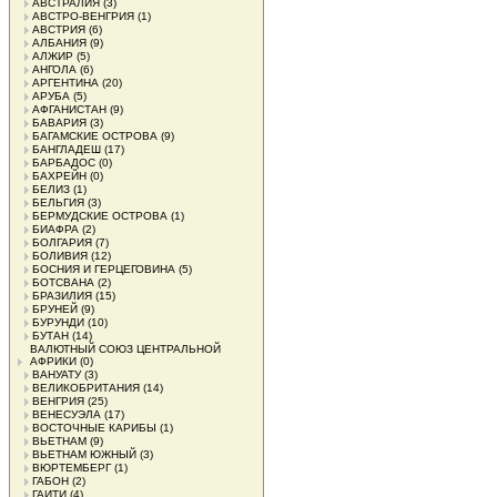
АВСТРАЛИЯ
(3)
АВСТРО-ВЕНГРИЯ
(1)
АВСТРИЯ
(6)
АЛБАНИЯ
(9)
АЛЖИР
(5)
АНГОЛА
(6)
АРГЕНТИНА
(20)
АРУБА
(5)
АФГАНИСТАН
(9)
БАВАРИЯ
(3)
БАГАМСКИЕ ОСТРОВА
(9)
БАНГЛАДЕШ
(17)
БАРБАДОС
(0)
БАХРЕЙН
(0)
БЕЛИЗ
(1)
БЕЛЬГИЯ
(3)
БЕРМУДСКИЕ ОСТРОВА
(1)
БИАФРА
(2)
БОЛГАРИЯ
(7)
БОЛИВИЯ
(12)
БОСНИЯ И ГЕРЦЕГОВИНА
(5)
БОТСВАНА
(2)
БРАЗИЛИЯ
(15)
БРУНЕЙ
(9)
БУРУНДИ
(10)
БУТАН
(14)
ВАЛЮТНЫЙ СОЮЗ ЦЕНТРАЛЬНОЙ
АФРИКИ
(0)
ВАНУАТУ
(3)
ВЕЛИКОБРИТАНИЯ
(14)
ВЕНГРИЯ
(25)
ВЕНЕСУЭЛА
(17)
ВОСТОЧНЫЕ КАРИБЫ
(1)
ВЬЕТНАМ
(9)
ВЬЕТНАМ ЮЖНЫЙ
(3)
ВЮРТЕМБЕРГ
(1)
ГАБОН
(2)
ГАИТИ
(4)