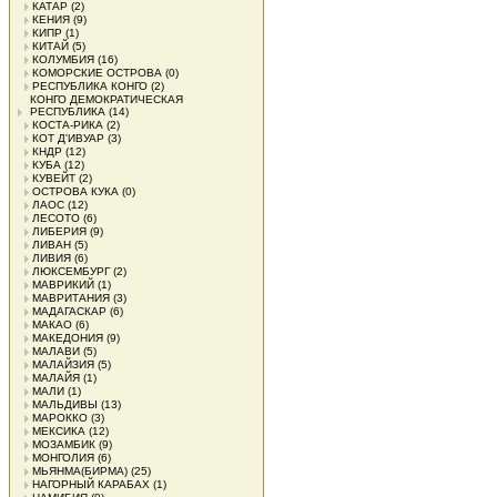
КАТАР
(2)
КЕНИЯ
(9)
КИПР
(1)
КИТАЙ
(5)
КОЛУМБИЯ
(16)
КОМОРСКИЕ ОСТРОВА
(0)
РЕСПУБЛИКА КОНГО
(2)
КОНГО ДЕМОКРАТИЧЕСКАЯ
РЕСПУБЛИКА
(14)
КОСТА-РИКА
(2)
КОТ Д'ИВУАР
(3)
КНДР
(12)
КУБА
(12)
КУВЕЙТ
(2)
ОСТРОВА КУКА
(0)
ЛАОС
(12)
ЛЕСОТО
(6)
ЛИБЕРИЯ
(9)
ЛИВАН
(5)
ЛИВИЯ
(6)
ЛЮКСЕМБУРГ
(2)
МАВРИКИЙ
(1)
МАВРИТАНИЯ
(3)
МАДАГАСКАР
(6)
МАКАО
(6)
МАКЕДОНИЯ
(9)
МАЛАВИ
(5)
МАЛАЙЗИЯ
(5)
МАЛАЙЯ
(1)
МАЛИ
(1)
МАЛЬДИВЫ
(13)
МАРОККО
(3)
МЕКСИКА
(12)
МОЗАМБИК
(9)
МОНГОЛИЯ
(6)
МЬЯНМА(БИРМА)
(25)
НАГОРНЫЙ КАРАБАХ
(1)