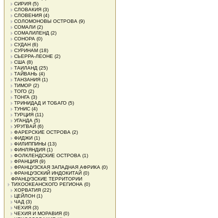
СИРИЯ
(5)
СЛОВАКИЯ
(3)
СЛОВЕНИЯ
(4)
СОЛОМОНОВЫ ОСТРОВА
(9)
СОМАЛИ
(2)
СОМАЛИЛЕНД
(2)
СОНОРА
(0)
СУДАН
(6)
СУРИНАМ
(18)
СЬЕРРА-ЛЕОНЕ
(2)
США
(8)
ТАИЛАНД
(25)
ТАЙВАНЬ
(4)
ТАНЗАНИЯ
(1)
ТИМОР
(2)
ТОГО
(2)
ТОНГА
(3)
ТРИНИДАД И ТОБАГО
(5)
ТУНИС
(4)
ТУРЦИЯ
(11)
УГАНДА
(5)
УРУГВАЙ
(6)
ФАРЕРСКИЕ ОСТРОВА
(2)
ФИДЖИ
(1)
ФИЛИППИНЫ
(13)
ФИНЛЯНДИЯ
(1)
ФОЛКЛЕНДСКИЕ ОСТРОВА
(1)
ФРАНЦИЯ
(9)
ФРАНЦУЗСКАЯ ЗАПАДНАЯ АФРИКА
(0)
ФРАНЦУЗСКИЙ ИНДОКИТАЙ
(0)
ФРАНЦУЗСКИЕ ТЕРРИТОРИИ
ТИХООКЕАНСКОГО РЕГИОНА
(0)
ХОРВАТИЯ
(22)
ЦЕЙЛОН
(1)
ЧАД
(3)
ЧЕХИЯ
(3)
ЧЕХИЯ И МОРАВИЯ
(0)