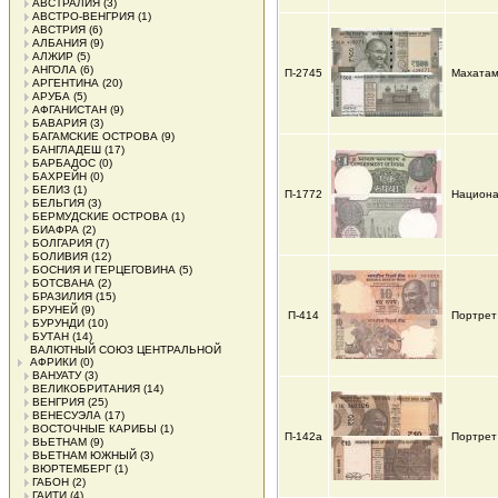
АВСТРАЛИЯ
(3)
АВСТРО-ВЕНГРИЯ
(1)
АВСТРИЯ
(6)
АЛБАНИЯ
(9)
АЛЖИР
(5)
АНГОЛА
(6)
П-2745
Махатам
АРГЕНТИНА
(20)
АРУБА
(5)
АФГАНИСТАН
(9)
БАВАРИЯ
(3)
БАГАМСКИЕ ОСТРОВА
(9)
БАНГЛАДЕШ
(17)
БАРБАДОС
(0)
БАХРЕЙН
(0)
БЕЛИЗ
(1)
П-1772
Национа
БЕЛЬГИЯ
(3)
БЕРМУДСКИЕ ОСТРОВА
(1)
БИАФРА
(2)
БОЛГАРИЯ
(7)
БОЛИВИЯ
(12)
БОСНИЯ И ГЕРЦЕГОВИНА
(5)
БОТСВАНА
(2)
БРАЗИЛИЯ
(15)
БРУНЕЙ
(9)
П-414
Портрет
БУРУНДИ
(10)
БУТАН
(14)
ВАЛЮТНЫЙ СОЮЗ ЦЕНТРАЛЬНОЙ
АФРИКИ
(0)
ВАНУАТУ
(3)
ВЕЛИКОБРИТАНИЯ
(14)
ВЕНГРИЯ
(25)
ВЕНЕСУЭЛА
(17)
ВОСТОЧНЫЕ КАРИБЫ
(1)
П-142а
Портрет
ВЬЕТНАМ
(9)
ВЬЕТНАМ ЮЖНЫЙ
(3)
ВЮРТЕМБЕРГ
(1)
ГАБОН
(2)
ГАИТИ
(4)