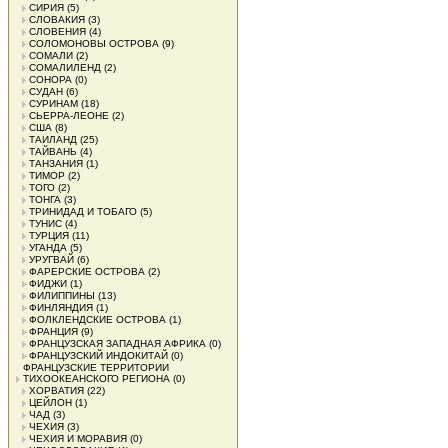
СИРИЯ
(5)
СЛОВАКИЯ
(3)
СЛОВЕНИЯ
(4)
СОЛОМОНОВЫ ОСТРОВА
(9)
СОМАЛИ
(2)
СОМАЛИЛЕНД
(2)
СОНОРА
(0)
СУДАН
(6)
СУРИНАМ
(18)
СЬЕРРА-ЛЕОНЕ
(2)
США
(8)
ТАИЛАНД
(25)
ТАЙВАНЬ
(4)
ТАНЗАНИЯ
(1)
ТИМОР
(2)
ТОГО
(2)
ТОНГА
(3)
ТРИНИДАД И ТОБАГО
(5)
ТУНИС
(4)
ТУРЦИЯ
(11)
УГАНДА
(5)
УРУГВАЙ
(6)
ФАРЕРСКИЕ ОСТРОВА
(2)
ФИДЖИ
(1)
ФИЛИППИНЫ
(13)
ФИНЛЯНДИЯ
(1)
ФОЛКЛЕНДСКИЕ ОСТРОВА
(1)
ФРАНЦИЯ
(9)
ФРАНЦУЗСКАЯ ЗАПАДНАЯ АФРИКА
(0)
ФРАНЦУЗСКИЙ ИНДОКИТАЙ
(0)
ФРАНЦУЗСКИЕ ТЕРРИТОРИИ
ТИХООКЕАНСКОГО РЕГИОНА
(0)
ХОРВАТИЯ
(22)
ЦЕЙЛОН
(1)
ЧАД
(3)
ЧЕХИЯ
(3)
ЧЕХИЯ И МОРАВИЯ
(0)