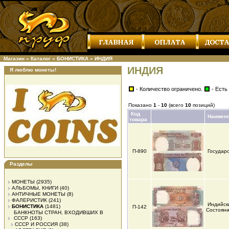
Магазин
»
Каталог
»
БОНИСТИКА
»
ИНДИЯ
ИНДИЯ
Я люблю монеты!
- Количество ограничено.
- Есть
Показано
1
-
10
(всего
10
позиций)
Код
Наимен
товара
П-890
Государ
Разделы
МОНЕТЫ
(2935)
АЛЬБОМЫ, КНИГИ
(40)
АНТИЧНЫЕ МОНЕТЫ
(8)
ФАЛЕРИСТИК
(241)
Индийски
БОНИСТИКА
(1481)
П-142
Состояни
БАНКНОТЫ СТРАН, ВХОДИВШИХ В
СССР
(163)
СССР И РОССИЯ
(38)