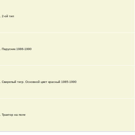
. 2-ой тип
. Парусник 1986-1990
а. Свирепый тигр. Основной цвет красный 1985-1990
. Трактор на поле