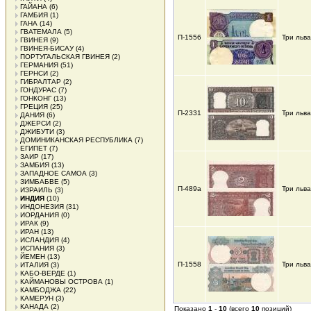
ГАЙАНА
(6)
ГАМБИЯ
(1)
ГАНА
(14)
ГВАТЕМАЛА
(5)
П-1556
Три льва
ГВИНЕЯ
(9)
ГВИНЕЯ-БИСАУ
(4)
ПОРТУГАЛЬСКАЯ ГВИНЕЯ
(2)
ГЕРМАНИЯ
(51)
ГЕРНСИ
(2)
ГИБРАЛТАР
(2)
ГОНДУРАС
(7)
ГОНКОНГ
(13)
ГРЕЦИЯ
(25)
П-2331
Три льва
ДАНИЯ
(6)
ДЖЕРСИ
(2)
ДЖИБУТИ
(3)
ДОМИНИКАНСКАЯ РЕСПУБЛИКА
(7)
ЕГИПЕТ
(7)
ЗАИР
(17)
ЗАМБИЯ
(13)
ЗАПАДНОЕ САМОА
(3)
ЗИМБАБВЕ
(5)
П-489а
Три льв
ИЗРАИЛЬ
(3)
ИНДИЯ
(10)
ИНДОНЕЗИЯ
(31)
ИОРДАНИЯ
(0)
ИРАК
(9)
ИРАН
(13)
ИСЛАНДИЯ
(4)
ИСПАНИЯ
(3)
ЙЕМЕН
(13)
П-1558
Три льва
ИТАЛИЯ
(3)
КАБО-ВЕРДЕ
(1)
КАЙМАНОВЫ ОСТРОВА
(1)
КАМБОДЖА
(22)
КАМЕРУН
(3)
КАНАДА
(2)
Показано
1
-
10
(всего
10
позиций)