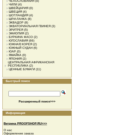
ЧЕХОСЛОВАКИЯ
(4)
ЧИЛИ
(4)
ШВЕЙЦАРИЯ
(0)
ШВЕЦИЯ
(4)
ШОТЛАНДИЯ
(4)
ШРИ-ЛАНКА
(8)
ЭКВАДОР
(8)
ЭКВАТОРИАЛЬНАЯ ГВИНЕЯ
(3)
ЭРИТРЕЯ
(5)
ЭФИОПИЯ
(2)
БУРКИНА ФАСО
(2)
ЮГОСЛАВИЯ
(66)
ЮЖНАЯ КОРЕЯ
(2)
ЮЖНЫЙ СУДАН
(6)
ЮАР
(0)
ЯМАЙКА
(0)
ЯПОНИЯ
(2)
ЦЕНТРАЛЬНАЯ АФРИКАНСКАЯ
РЕСПУБЛИКА
(2)
ЦЕННЫЕ БУМАГИ
(11)
Быстрый поиск
Расширенный поиск>>>
Информация
Витрина PROOFSHOP.RU>>>
О нас
Оформление заказа