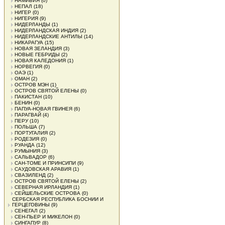
НАМИБИЯ
(0)
НЕПАЛ
(18)
НИГЕР
(0)
НИГЕРИЯ
(9)
НИДЕРЛАНДЫ
(1)
НИДЕРЛАНДСКАЯ ИНДИЯ
(2)
НИДЕРЛАНДСКИЕ АНТИЛЫ
(14)
НИКАРАГУА
(15)
НОВАЯ ЗЕЛАНДИЯ
(3)
НОВЫЕ ГЕБРИДЫ
(2)
НОВАЯ КАЛЕДОНИЯ
(1)
НОРВЕГИЯ
(0)
ОАЭ
(1)
ОМАН
(2)
ОСТРОВ МЭН
(1)
ОСТРОВ СВЯТОЙ ЕЛЕНЫ
(0)
ПАКИСТАН
(10)
БЕНИН
(0)
ПАПУА-НОВАЯ ГВИНЕЯ
(6)
ПАРАГВАЙ
(4)
ПЕРУ
(10)
ПОЛЬША
(7)
ПОРТУГАЛИЯ
(2)
РОДЕЗИЯ
(0)
РУАНДА
(12)
РУМЫНИЯ
(3)
САЛЬВАДОР
(6)
САН-ТОМЕ И ПРИНСИПИ
(9)
САУДОВСКАЯ АРАВИЯ
(1)
СВАЗИЛЕНД
(2)
ОСТРОВ СВЯТОЙ ЕЛЕНЫ
(2)
СЕВЕРНАЯ ИРЛАНДИЯ
(1)
СЕЙШЕЛЬСКИЕ ОСТРОВА
(0)
СЕРБСКАЯ РЕСПУБЛИКА БОСНИИ И
ГЕРЦЕГОВИНЫ
(9)
СЕНЕГАЛ
(2)
СЕН-ПЬЕР И МИКЕЛОН
(0)
СИНГАПУР
(8)