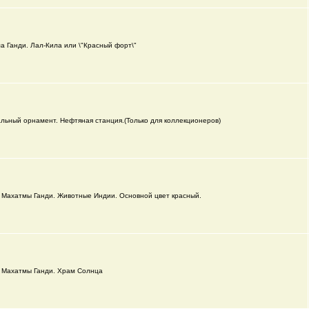
а Ганди. Лал-Кила или \"Красный форт\"
льный орнамент. Нефтяная станция.(Только для коллекционеров)
 Махатмы Ганди. Животные Индии. Основной цвет красный.
 Махатмы Ганди. Храм Солнца