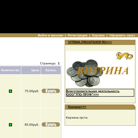
Войти в магазин
|
Регистрация
|
Корзина
|
Оформить заказ
VITRINA.PROOFSHOP.RU>>>
Страницы:
1
Количество
Цена
Купить
75,00руб.
Благотворительная деятельность
ООО"ТПО ПРУФ">>>
Корзина>>>
Корзина пуста
85,00руб.