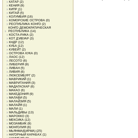
КАТАР
(2)
КЕНИЯ
(9)
КИПР
(1)
КИТАЙ
(5)
КОЛУМБИЯ
(16)
КОМОРСКИЕ ОСТРОВА
(0)
РЕСПУБЛИКА КОНГО
(2)
КОНГО ДЕМОКРАТИЧЕСКАЯ
РЕСПУБЛИКА
(14)
КОСТА-РИКА
(2)
КОТ Д'ИВУАР
(3)
КНДР
(12)
КУБА
(12)
КУВЕЙТ
(2)
ОСТРОВА КУКА
(0)
ЛАОС
(12)
ЛЕСОТО
(6)
ЛИБЕРИЯ
(9)
ЛИВАН
(5)
ЛИВИЯ
(6)
ЛЮКСЕМБУРГ
(2)
МАВРИКИЙ
(1)
МАВРИТАНИЯ
(3)
МАДАГАСКАР
(6)
МАКАО
(6)
МАКЕДОНИЯ
(9)
МАЛАВИ
(5)
МАЛАЙЗИЯ
(5)
МАЛАЙЯ
(1)
МАЛИ
(1)
МАЛЬДИВЫ
(13)
МАРОККО
(3)
МЕКСИКА
(12)
МОЗАМБИК
(9)
МОНГОЛИЯ
(6)
МЬЯНМА(БИРМА)
(25)
НАГОРНЫЙ КАРАБАХ
(1)