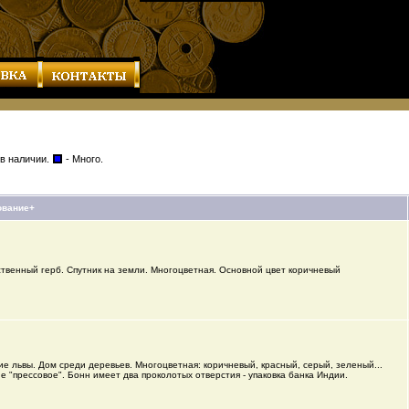
 в наличии.
- Много.
ование+
ственный герб. Спутник на земли. Многоцветная. Основной цвет коричневый
е львы. Дом среди деревьев. Многоцветная: коричневый, красный, серый, зеленый...
е "прессовое". Бонн имеет два проколотых отверстия - упаковка банка Индии.