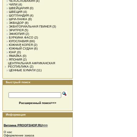
ЧЕХОСЛОВАКИЯ
(4)
ЧИЛИ
(4)
ШВЕЙЦАРИЯ
(0)
ШВЕЦИЯ
(4)
ШОТЛАНДИЯ
(4)
ШРИ-ЛАНКА
(8)
ЭКВАДОР
(8)
ЭКВАТОРИАЛЬНАЯ ГВИНЕЯ
(3)
ЭРИТРЕЯ
(5)
ЭФИОПИЯ
(2)
БУРКИНА ФАСО
(2)
ЮГОСЛАВИЯ
(66)
ЮЖНАЯ КОРЕЯ
(2)
ЮЖНЫЙ СУДАН
(6)
ЮАР
(0)
ЯМАЙКА
(0)
ЯПОНИЯ
(2)
ЦЕНТРАЛЬНАЯ АФРИКАНСКАЯ
РЕСПУБЛИКА
(2)
ЦЕННЫЕ БУМАГИ
(11)
Быстрый поиск
Расширенный поиск>>>
Информация
Витрина PROOFSHOP.RU>>>
О нас
Оформление заказа