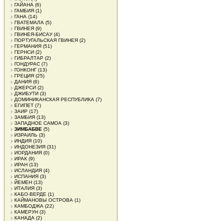
ГАЙАНА
(6)
ГАМБИЯ
(1)
ГАНА
(14)
ГВАТЕМАЛА
(5)
ГВИНЕЯ
(9)
ГВИНЕЯ-БИСАУ
(4)
ПОРТУГАЛЬСКАЯ ГВИНЕЯ
(2)
ГЕРМАНИЯ
(51)
ГЕРНСИ
(2)
ГИБРАЛТАР
(2)
ГОНДУРАС
(7)
ГОНКОНГ
(13)
ГРЕЦИЯ
(25)
ДАНИЯ
(6)
ДЖЕРСИ
(2)
ДЖИБУТИ
(3)
ДОМИНИКАНСКАЯ РЕСПУБЛИКА
(7)
ЕГИПЕТ
(7)
ЗАИР
(17)
ЗАМБИЯ
(13)
ЗАПАДНОЕ САМОА
(3)
ЗИМБАБВЕ
(5)
ИЗРАИЛЬ
(3)
ИНДИЯ
(10)
ИНДОНЕЗИЯ
(31)
ИОРДАНИЯ
(0)
ИРАК
(9)
ИРАН
(13)
ИСЛАНДИЯ
(4)
ИСПАНИЯ
(3)
ЙЕМЕН
(13)
ИТАЛИЯ
(3)
КАБО-ВЕРДЕ
(1)
КАЙМАНОВЫ ОСТРОВА
(1)
КАМБОДЖА
(22)
КАМЕРУН
(3)
КАНАДА
(2)