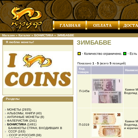
Магазин
»
Каталог
»
БОНИСТИКА
»
ЗИМБАБВЕ
ЗИМБАБВЕ
Я люблю монеты!
- Количество ограничено.
- Есть
Показано
1
-
5
(всего
5
позиций)
Код
Наимен
товара
Камни М
П-145в
Водопад
Разделы
МОНЕТЫ
(2935)
АЛЬБОМЫ, КНИГИ
(40)
АНТИЧНЫЕ МОНЕТЫ
(8)
ФАЛЕРИСТИК
(241)
Камни М
БОНИСТИКА
(1481)
П-1019
Водопад.
БАНКНОТЫ СТРАН, ВХОДИВШИХ В
и коричн
СССР
(163)
СССР И РОССИЯ
(38)