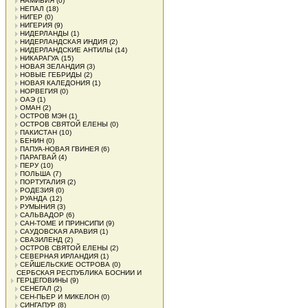
НАМИБИЯ
(0)
НЕПАЛ
(18)
НИГЕР
(0)
НИГЕРИЯ
(9)
НИДЕРЛАНДЫ
(1)
НИДЕРЛАНДСКАЯ ИНДИЯ
(2)
НИДЕРЛАНДСКИЕ АНТИЛЫ
(14)
НИКАРАГУА
(15)
НОВАЯ ЗЕЛАНДИЯ
(3)
НОВЫЕ ГЕБРИДЫ
(2)
НОВАЯ КАЛЕДОНИЯ
(1)
НОРВЕГИЯ
(0)
ОАЭ
(1)
ОМАН
(2)
ОСТРОВ МЭН
(1)
ОСТРОВ СВЯТОЙ ЕЛЕНЫ
(0)
ПАКИСТАН
(10)
БЕНИН
(0)
ПАПУА-НОВАЯ ГВИНЕЯ
(6)
ПАРАГВАЙ
(4)
ПЕРУ
(10)
ПОЛЬША
(7)
ПОРТУГАЛИЯ
(2)
РОДЕЗИЯ
(0)
РУАНДА
(12)
РУМЫНИЯ
(3)
САЛЬВАДОР
(6)
САН-ТОМЕ И ПРИНСИПИ
(9)
САУДОВСКАЯ АРАВИЯ
(1)
СВАЗИЛЕНД
(2)
ОСТРОВ СВЯТОЙ ЕЛЕНЫ
(2)
СЕВЕРНАЯ ИРЛАНДИЯ
(1)
СЕЙШЕЛЬСКИЕ ОСТРОВА
(0)
СЕРБСКАЯ РЕСПУБЛИКА БОСНИИ И
ГЕРЦЕГОВИНЫ
(9)
СЕНЕГАЛ
(2)
СЕН-ПЬЕР И МИКЕЛОН
(0)
СИНГАПУР
(8)