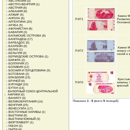
АВСТРАЛИЯ
(3)
АВСТРО-ВЕНГРИЯ
(1)
АВСТРИЯ
(6)
АЛБАНИЯ
(9)
АЛЖИР
(5)
Камни М
АНГОЛА
(6)
П-971
Развалин
АРГЕНТИНА
(20)
Основной
АРУБА
(5)
АФГАНИСТАН
(9)
БАВАРИЯ
(3)
БАГАМСКИЕ ОСТРОВА
(9)
БАНГЛАДЕШ
(17)
БАРБАДОС
(0)
БАХРЕЙН
(0)
Камни М
БЕЛИЗ
(1)
П-972
энерго с
БЕЛЬГИЯ
(3)
синий и
БЕРМУДСКИЕ ОСТРОВА
(1)
БИАФРА
(2)
БОЛГАРИЯ
(7)
БОЛИВИЯ
(12)
БОСНИЯ И ГЕРЦЕГОВИНА
(5)
БОТСВАНА
(2)
БРАЗИЛИЯ
(15)
Крестья
БРУНЕЙ
(9)
П-970
хижины. 
БУРУНДИ
(10)
красный
БУТАН
(14)
ВАЛЮТНЫЙ СОЮЗ ЦЕНТРАЛЬНОЙ
АФРИКИ
(0)
ВАНУАТУ
(3)
Показано
1
-
5
(всего
5
позиций)
ВЕЛИКОБРИТАНИЯ
(14)
ВЕНГРИЯ
(25)
ВЕНЕСУЭЛА
(17)
ВОСТОЧНЫЕ КАРИБЫ
(1)
ВЬЕТНАМ
(9)
ВЬЕТНАМ ЮЖНЫЙ
(3)
ВЮРТЕМБЕРГ
(1)
ГАБОН
(2)
ГАИТИ
(4)