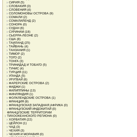
СИРИЯ
(5)
СЛОВАКИЯ
(3)
СЛОВЕНИЯ
(4)
СОЛОМОНОВЫ ОСТРОВА
(9)
СОМАЛИ
(2)
СОМАЛИЛЕНД
(2)
СОНОРА
(0)
СУДАН
(6)
СУРИНАМ
(18)
СЬЕРРА-ЛЕОНЕ
(2)
США
(8)
ТАИЛАНД
(25)
ТАЙВАНЬ
(4)
ТАНЗАНИЯ
(1)
ТИМОР
(2)
ТОГО
(2)
ТОНГА
(3)
ТРИНИДАД И ТОБАГО
(5)
ТУНИС
(4)
ТУРЦИЯ
(11)
УГАНДА
(5)
УРУГВАЙ
(6)
ФАРЕРСКИЕ ОСТРОВА
(2)
ФИДЖИ
(1)
ФИЛИППИНЫ
(13)
ФИНЛЯНДИЯ
(1)
ФОЛКЛЕНДСКИЕ ОСТРОВА
(1)
ФРАНЦИЯ
(9)
ФРАНЦУЗСКАЯ ЗАПАДНАЯ АФРИКА
(0)
ФРАНЦУЗСКИЙ ИНДОКИТАЙ
(0)
ФРАНЦУЗСКИЕ ТЕРРИТОРИИ
ТИХООКЕАНСКОГО РЕГИОНА
(0)
ХОРВАТИЯ
(22)
ЦЕЙЛОН
(1)
ЧАД
(3)
ЧЕХИЯ
(3)
ЧЕХИЯ И МОРАВИЯ
(0)