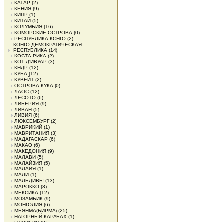
КАТАР
(2)
КЕНИЯ
(9)
КИПР
(1)
КИТАЙ
(5)
КОЛУМБИЯ
(16)
КОМОРСКИЕ ОСТРОВА
(0)
РЕСПУБЛИКА КОНГО
(2)
КОНГО ДЕМОКРАТИЧЕСКАЯ
РЕСПУБЛИКА
(14)
КОСТА-РИКА
(2)
КОТ Д'ИВУАР
(3)
КНДР
(12)
КУБА
(12)
КУВЕЙТ
(2)
ОСТРОВА КУКА
(0)
ЛАОС
(12)
ЛЕСОТО
(6)
ЛИБЕРИЯ
(9)
ЛИВАН
(5)
ЛИВИЯ
(6)
ЛЮКСЕМБУРГ
(2)
МАВРИКИЙ
(1)
МАВРИТАНИЯ
(3)
МАДАГАСКАР
(6)
МАКАО
(6)
МАКЕДОНИЯ
(9)
МАЛАВИ
(5)
МАЛАЙЗИЯ
(5)
МАЛАЙЯ
(1)
МАЛИ
(1)
МАЛЬДИВЫ
(13)
МАРОККО
(3)
МЕКСИКА
(12)
МОЗАМБИК
(9)
МОНГОЛИЯ
(6)
МЬЯНМА(БИРМА)
(25)
НАГОРНЫЙ КАРАБАХ
(1)