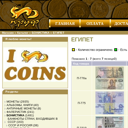
Магазин
»
Каталог
»
БОНИСТИКА
»
ЕГИПЕТ
ЕГИПЕТ
Я люблю монеты!
- Количество ограничено.
- Есть
Показано
1
-
7
(всего
7
позиций)
Код товара
П-776а
Разделы
МОНЕТЫ
(2935)
П-775
АЛЬБОМЫ, КНИГИ
(40)
АНТИЧНЫЕ МОНЕТЫ
(8)
ФАЛЕРИСТИК
(241)
БОНИСТИКА
(1481)
БАНКНОТЫ СТРАН, ВХОДИВШИХ В
СССР
(163)
СССР И РОССИЯ
(38)
П-2319