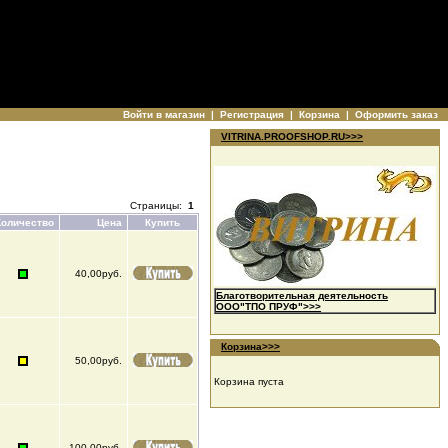
Войти в магазин
|
Регистрация
|
Корзина
|
Оформить заказ
VITRINA.PROOFSHOP.RU>>>
Страницы:
1
Количество
Цена
Купить
40,00руб.
Благотворительная деятельность
ООО"ТПО ПРУФ">>>
Корзина>>>
50,00руб.
Корзина пуста
100,00руб.