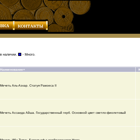
 в наличии.
- Много.
Наименование+
Мечеть Аль-Азхар. Статуя Рамзеса II
Мечеть Ассаида Айша. Государственный герб. Основной цвет светло-фиолетовый
Мечеть Ибн-Тулун. Барельеф с изображением Нила