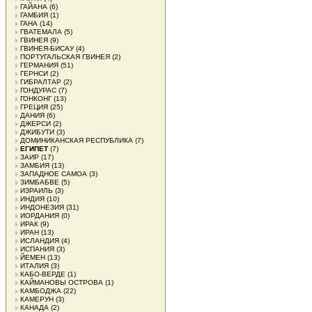
ГАЙАНА
(6)
ГАМБИЯ
(1)
ГАНА
(14)
ГВАТЕМАЛА
(5)
ГВИНЕЯ
(9)
ГВИНЕЯ-БИСАУ
(4)
ПОРТУГАЛЬСКАЯ ГВИНЕЯ
(2)
ГЕРМАНИЯ
(51)
ГЕРНСИ
(2)
ГИБРАЛТАР
(2)
ГОНДУРАС
(7)
ГОНКОНГ
(13)
ГРЕЦИЯ
(25)
ДАНИЯ
(6)
ДЖЕРСИ
(2)
ДЖИБУТИ
(3)
ДОМИНИКАНСКАЯ РЕСПУБЛИКА
(7)
ЕГИПЕТ
(7)
ЗАИР
(17)
ЗАМБИЯ
(13)
ЗАПАДНОЕ САМОА
(3)
ЗИМБАБВЕ
(5)
ИЗРАИЛЬ
(3)
ИНДИЯ
(10)
ИНДОНЕЗИЯ
(31)
ИОРДАНИЯ
(0)
ИРАК
(9)
ИРАН
(13)
ИСЛАНДИЯ
(4)
ИСПАНИЯ
(3)
ЙЕМЕН
(13)
ИТАЛИЯ
(3)
КАБО-ВЕРДЕ
(1)
КАЙМАНОВЫ ОСТРОВА
(1)
КАМБОДЖА
(22)
КАМЕРУН
(3)
КАНАДА
(2)