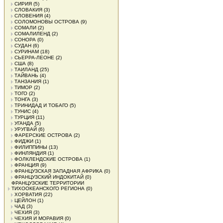
СИРИЯ
(5)
СЛОВАКИЯ
(3)
СЛОВЕНИЯ
(4)
СОЛОМОНОВЫ ОСТРОВА
(9)
СОМАЛИ
(2)
СОМАЛИЛЕНД
(2)
СОНОРА
(0)
СУДАН
(6)
СУРИНАМ
(18)
СЬЕРРА-ЛЕОНЕ
(2)
США
(8)
ТАИЛАНД
(25)
ТАЙВАНЬ
(4)
ТАНЗАНИЯ
(1)
ТИМОР
(2)
ТОГО
(2)
ТОНГА
(3)
ТРИНИДАД И ТОБАГО
(5)
ТУНИС
(4)
ТУРЦИЯ
(11)
УГАНДА
(5)
УРУГВАЙ
(6)
ФАРЕРСКИЕ ОСТРОВА
(2)
ФИДЖИ
(1)
ФИЛИППИНЫ
(13)
ФИНЛЯНДИЯ
(1)
ФОЛКЛЕНДСКИЕ ОСТРОВА
(1)
ФРАНЦИЯ
(9)
ФРАНЦУЗСКАЯ ЗАПАДНАЯ АФРИКА
(0)
ФРАНЦУЗСКИЙ ИНДОКИТАЙ
(0)
ФРАНЦУЗСКИЕ ТЕРРИТОРИИ
ТИХООКЕАНСКОГО РЕГИОНА
(0)
ХОРВАТИЯ
(22)
ЦЕЙЛОН
(1)
ЧАД
(3)
ЧЕХИЯ
(3)
ЧЕХИЯ И МОРАВИЯ
(0)