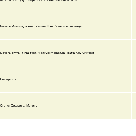
Мечеть Мхаммеда Али. Рамзес II на боевой колеснице
Мечеть султана Каитбея. Фрагмент фасада храма Абу-Симбел
Нефертити
Статуя Хефрена. Мечеть