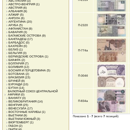
АВСТРАЛИЯ
(3)
АВСТРО-ВЕНГРИЯ
(1)
АВСТРИЯ
(6)
АЛБАНИЯ
(9)
АЛЖИР
(5)
АНГОЛА
(6)
АРГЕНТИНА
(20)
АРУБА
(5)
П-2320
АФГАНИСТАН
(9)
БАВАРИЯ
(3)
БАГАМСКИЕ ОСТРОВА
(9)
БАНГЛАДЕШ
(17)
БАРБАДОС
(0)
БАХРЕЙН
(0)
БЕЛИЗ
(1)
П-774а
БЕЛЬГИЯ
(3)
БЕРМУДСКИЕ ОСТРОВА
(1)
БИАФРА
(2)
БОЛГАРИЯ
(7)
БОЛИВИЯ
(12)
БОСНИЯ И ГЕРЦЕГОВИНА
(5)
БОТСВАНА
(2)
П-304б
БРАЗИЛИЯ
(15)
БРУНЕЙ
(9)
БУРУНДИ
(10)
БУТАН
(14)
ВАЛЮТНЫЙ СОЮЗ ЦЕНТРАЛЬНОЙ
АФРИКИ
(0)
ВАНУАТУ
(3)
П-834а
ВЕЛИКОБРИТАНИЯ
(14)
ВЕНГРИЯ
(25)
ВЕНЕСУЭЛА
(17)
ВОСТОЧНЫЕ КАРИБЫ
(1)
ВЬЕТНАМ
(9)
Показано
1
-
7
(всего
7
позиций)
ВЬЕТНАМ ЮЖНЫЙ
(3)
ВЮРТЕМБЕРГ
(1)
ГАБОН
(2)
ГАИТИ
(4)