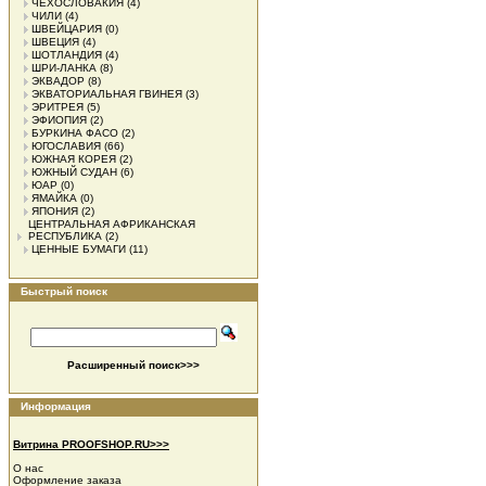
ЧЕХОСЛОВАКИЯ
(4)
ЧИЛИ
(4)
ШВЕЙЦАРИЯ
(0)
ШВЕЦИЯ
(4)
ШОТЛАНДИЯ
(4)
ШРИ-ЛАНКА
(8)
ЭКВАДОР
(8)
ЭКВАТОРИАЛЬНАЯ ГВИНЕЯ
(3)
ЭРИТРЕЯ
(5)
ЭФИОПИЯ
(2)
БУРКИНА ФАСО
(2)
ЮГОСЛАВИЯ
(66)
ЮЖНАЯ КОРЕЯ
(2)
ЮЖНЫЙ СУДАН
(6)
ЮАР
(0)
ЯМАЙКА
(0)
ЯПОНИЯ
(2)
ЦЕНТРАЛЬНАЯ АФРИКАНСКАЯ
РЕСПУБЛИКА
(2)
ЦЕННЫЕ БУМАГИ
(11)
Быстрый поиск
Расширенный поиск>>>
Информация
Витрина PROOFSHOP.RU>>>
О нас
Оформление заказа