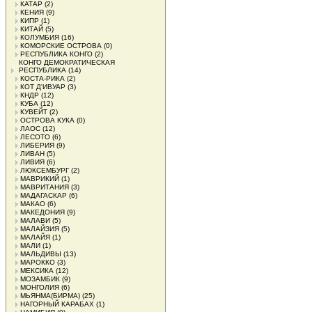
КАТАР
(2)
КЕНИЯ
(9)
КИПР
(1)
КИТАЙ
(5)
КОЛУМБИЯ
(16)
КОМОРСКИЕ ОСТРОВА
(0)
РЕСПУБЛИКА КОНГО
(2)
КОНГО ДЕМОКРАТИЧЕСКАЯ
РЕСПУБЛИКА
(14)
КОСТА-РИКА
(2)
КОТ Д'ИВУАР
(3)
КНДР
(12)
КУБА
(12)
КУВЕЙТ
(2)
ОСТРОВА КУКА
(0)
ЛАОС
(12)
ЛЕСОТО
(6)
ЛИБЕРИЯ
(9)
ЛИВАН
(5)
ЛИВИЯ
(6)
ЛЮКСЕМБУРГ
(2)
МАВРИКИЙ
(1)
МАВРИТАНИЯ
(3)
МАДАГАСКАР
(6)
МАКАО
(6)
МАКЕДОНИЯ
(9)
МАЛАВИ
(5)
МАЛАЙЗИЯ
(5)
МАЛАЙЯ
(1)
МАЛИ
(1)
МАЛЬДИВЫ
(13)
МАРОККО
(3)
МЕКСИКА
(12)
МОЗАМБИК
(9)
МОНГОЛИЯ
(6)
МЬЯНМА(БИРМА)
(25)
НАГОРНЫЙ КАРАБАХ
(1)