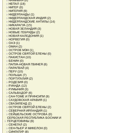
НАМИБИЯ
(0)
НЕПАЛ
(18)
НИГЕР
(0)
НИГЕРИЯ
(9)
НИДЕРЛАНДЫ
(1)
НИДЕРЛАНДСКАЯ ИНДИЯ
(2)
НИДЕРЛАНДСКИЕ АНТИЛЫ
(14)
НИКАРАГУА
(15)
НОВАЯ ЗЕЛАНДИЯ
(3)
НОВЫЕ ГЕБРИДЫ
(2)
НОВАЯ КАЛЕДОНИЯ
(1)
НОРВЕГИЯ
(0)
ОАЭ
(1)
ОМАН
(2)
ОСТРОВ МЭН
(1)
ОСТРОВ СВЯТОЙ ЕЛЕНЫ
(0)
ПАКИСТАН
(10)
БЕНИН
(0)
ПАПУА-НОВАЯ ГВИНЕЯ
(6)
ПАРАГВАЙ
(4)
ПЕРУ
(10)
ПОЛЬША
(7)
ПОРТУГАЛИЯ
(2)
РОДЕЗИЯ
(0)
РУАНДА
(12)
РУМЫНИЯ
(3)
САЛЬВАДОР
(6)
САН-ТОМЕ И ПРИНСИПИ
(9)
САУДОВСКАЯ АРАВИЯ
(1)
СВАЗИЛЕНД
(2)
ОСТРОВ СВЯТОЙ ЕЛЕНЫ
(2)
СЕВЕРНАЯ ИРЛАНДИЯ
(1)
СЕЙШЕЛЬСКИЕ ОСТРОВА
(0)
СЕРБСКАЯ РЕСПУБЛИКА БОСНИИ И
ГЕРЦЕГОВИНЫ
(9)
СЕНЕГАЛ
(2)
СЕН-ПЬЕР И МИКЕЛОН
(0)
СИНГАПУР
(8)